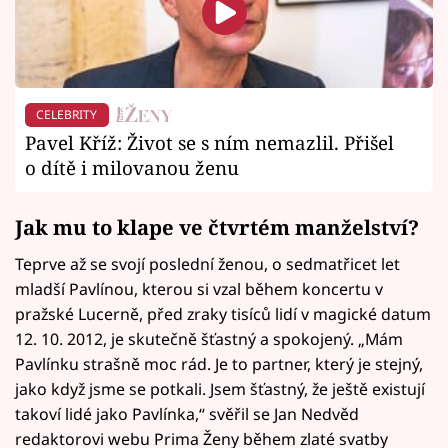
CELEBRITY
Pavel Kříž: Život se s ním nemazlil. Přišel
o dítě i milovanou ženu
Jak mu to klape ve čtvrtém manželství?
Teprve až se svojí poslední ženou, o sedmatřicet let
mladší Pavlínou, kterou si vzal během koncertu v
pražské Lucerně, před zraky tisíců lidí v magické datum
12. 10. 2012, je skutečně šťastný a spokojený. „Mám
Pavlínku strašně moc rád. Je to partner, který je stejný,
jako když jsme se potkali. Jsem šťastný, že ještě existují
takoví lidé jako Pavlínka,“ svěřil se Jan Nedvěd
redaktorovi webu Prima Ženy během zlaté svatby