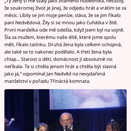
„Ty ženy si mě vzaly jako známého hudebníka, netušily,
že soukromej život je jinej, že odjedu hrát a vrátím se za
měsíc. Líbily se jim moje peníze, sláva, že se jim říkalo
paní Nedvědová. Žily si se mnou jako čuňátka v žitě.
První manželka ode mě odešla, když jsem byl na vojně.
Šla za mužem, kterému naše dítě, které jsme spolu
měli, říkalo tatínku. Druhá žena byla celkem schopná,
ale také se to nakonec podělalo. A třetí žena byla
chlap... Starost o děti, domácnost jí absolutně nic
neříkala. Ta si chtěla jenom hrát a chtěla být slavná
jako já,“ vzpomínal Jan Nedvěd na nevydařená
manželství v pořadu Třináctá komnata.