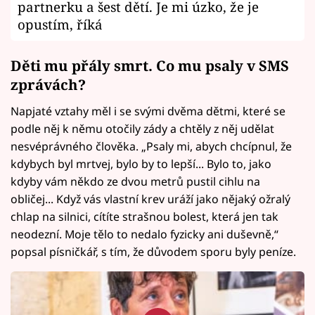
partnerku a šest dětí. Je mi úzko, že je
opustím, říká
Děti mu přály smrt. Co mu psaly v SMS
zprávách?
Napjaté vztahy měl i se svými dvěma dětmi, které se
podle něj k němu otočily zády a chtěly z něj udělat
nesvéprávného člověka. „Psaly mi, abych chcípnul, že
kdybych byl mrtvej, bylo by to lepší... Bylo to, jako
kdyby vám někdo ze dvou metrů pustil cihlu na
obličej... Když vás vlastní krev uráží jako nějaký ožralý
chlap na silnici, cítíte strašnou bolest, která jen tak
neodezní. Moje tělo to nedalo fyzicky ani duševně,“
popsal písničkář, s tím, že důvodem sporu byly peníze.