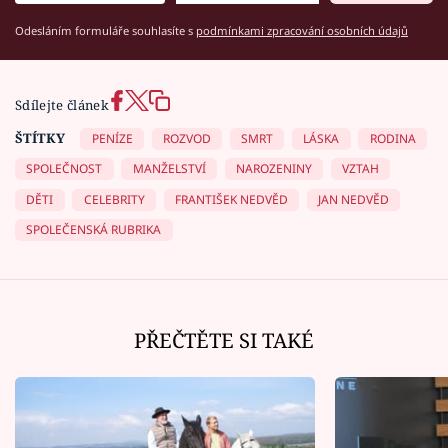
Odesláním formuláře souhlasíte s
podmínkami zpracování osobních údajů
Sdílejte článek
ŠTÍTKY
PENÍZE
ROZVOD
SMRT
LÁSKA
RODINA
SPOLEČNOST
MANŽELSTVÍ
NAROZENINY
VZTAH
DĚTI
CELEBRITY
FRANTIŠEK NEDVĚD
JAN NEDVĚD
SPOLEČENSKÁ RUBRIKA
PŘEČTĚTE SI TAKÉ