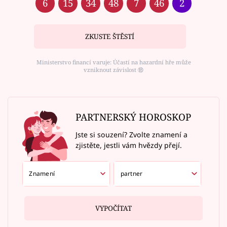
6
15
34
48
7
46
2
ZKUSTE ŠTĚSTÍ
Ministerstvo financí varuje: Účastí na hazardní hře může
vzniknout závislost ⑱
PARTNERSKÝ HOROSKOP
Jste si souzení? Zvolte znamení a
zjistěte, jestli vám hvězdy přejí.
VYPOČÍTAT