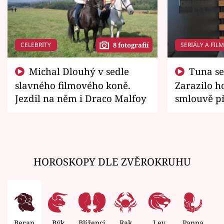
CELEBRITY
SERIÁLY A FIL
8 fotografií
Michal Dlouhý v sedle
Tuna se chtěl vrátit domů.
slavného filmového koně.
Zarazilo ho
Jezdil na něm i Draco Malfoy
smlouvě př
zemřít
HOROSKOPY DLE ZVĚROKRUHU
Beran
Býk
Blíženci
Rak
Lev
Panna
V