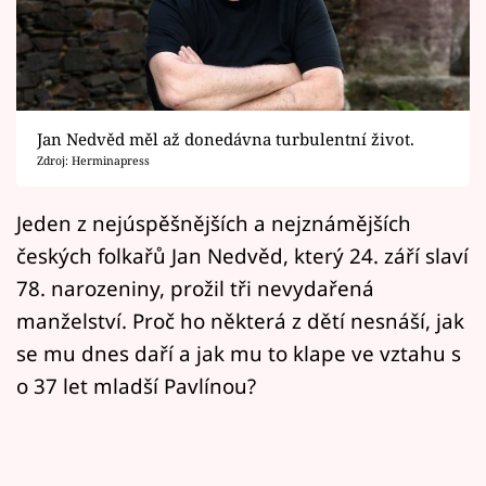
Horoskopy
Sledujte prima+
Filmový festival Karlovy Vary
Jan Nedvěd měl až donedávna turbulentní život.
Pořady
Zdroj: Herminapress
Mámy sobě
Jeden z nejúspěšnějších a nejznámějších
českých folkařů Jan Nedvěd, který 24. září slaví
Přihlášení
78. narozeniny, prožil tři nevydařená
manželství. Proč ho některá z dětí nesnáší, jak
se mu dnes daří a jak mu to klape ve vztahu s
Sledujte nás
o 37 let mladší Pavlínou?