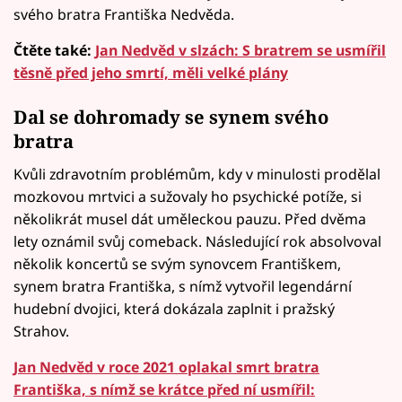
svého bratra Františka Nedvěda.
Čtěte také:
Jan Nedvěd v slzách: S bratrem se usmířil
těsně před jeho smrtí, měli velké plány
Dal se dohromady se synem svého
bratra
Kvůli zdravotním problémům, kdy v minulosti prodělal
mozkovou mrtvici a sužovaly ho psychické potíže, si
několikrát musel dát uměleckou pauzu. Před dvěma
lety oznámil svůj comeback. Následující rok absolvoval
několik koncertů se svým synovcem Františkem,
synem bratra Františka, s nímž vytvořil legendární
hudební dvojici, která dokázala zaplnit i pražský
Strahov.
Jan Nedvěd v roce 2021 oplakal smrt bratra
Františka, s nímž se krátce před ní usmířil: