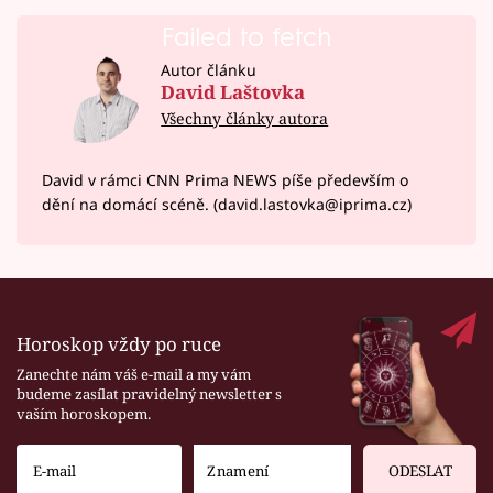
Failed to fetch
Autor článku
David Laštovka
Všechny články autora
David v rámci CNN Prima NEWS píše především o
dění na domácí scéně. (david.lastovka@iprima.cz)
Horoskop vždy po ruce
Zanechte nám váš e-mail a my vám
budeme zasílat pravidelný newsletter s
vaším horoskopem.
ODESLAT