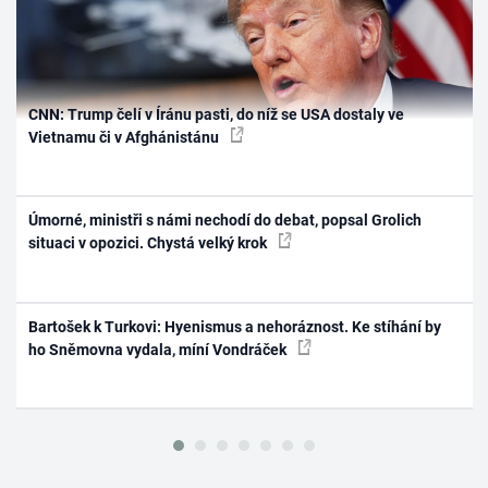
CNN: Trump čelí v Íránu pasti, do níž se USA dostaly ve
Vietnamu či v Afghánistánu
Úmorné, ministři s námi nechodí do debat, popsal Grolich
situaci v opozici. Chystá velký krok
Bartošek k Turkovi: Hyenismus a nehoráznost. Ke stíhání by
ho Sněmovna vydala, míní Vondráček