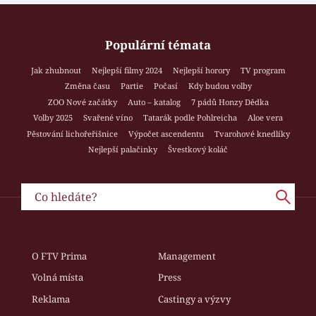
Populární témata
Jak zhubnout
Nejlepší filmy 2024
Nejlepší horory
TV program
Změna času
Partie
Počasí
Kdy budou volby
ZOO Nové začátky
Auto – katalog
7 pádů Honzy Dědka
Volby 2025
Svařené víno
Tatarák podle Pohlreicha
Aloe vera
Pěstování lichořeřišnice
Výpočet ascendentu
Tvarohové knedlíky
Nejlepší palačinky
Švestkový koláč
O FTV Prima
Management
Volná místa
Press
Reklama
Castingy a výzvy