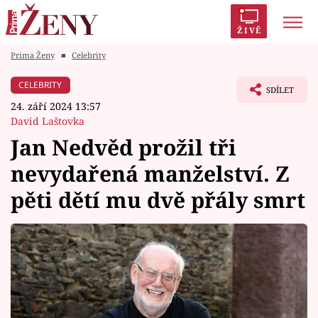
ŽIVĚ
Prima Ženy
■
Celebrity
Trendy:
Polabí
Inspekce
Prostřeno!
AYTO?
CELEBRITY
SDÍLET
Módní alarm
Zrádci
Proměny
24. září 2024 13:57
David Laštovka
Jan Nedvěd prožil tři
nevydařená manželství. Z
Témata
pěti dětí mu dvě přály smrt
Celebrity
Vztahy
Seriály