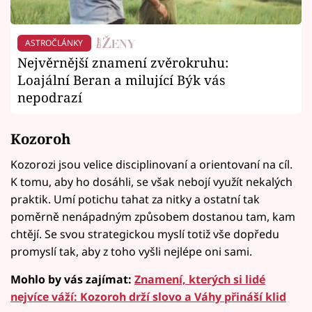
ASTROČLÁNKY
Nejvěrnější znamení zvěrokruhu:
Loajální Beran a milující Býk vás
nepodrazí
Kozoroh
Kozorozi jsou velice disciplinovaní a orientovaní na cíl.
K tomu, aby ho dosáhli, se však nebojí využít nekalých
praktik. Umí potichu tahat za nitky a ostatní tak
poměrně nenápadným způsobem dostanou tam, kam
chtějí. Se svou strategickou myslí totiž vše dopředu
promyslí tak, aby z toho vyšli nejlépe oni sami.
Mohlo by vás zajímat:
Znamení, kterých si lidé
nejvíce váží: Kozoroh drží slovo a Váhy přináší klid