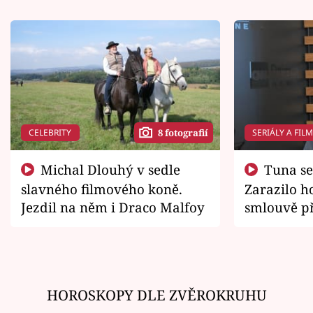
CELEBRITY
SERIÁLY A FIL
8 fotografií
Michal Dlouhý v sedle
Tuna se chtěl vrátit domů.
slavného filmového koně.
Zarazilo ho
Jezdil na něm i Draco Malfoy
smlouvě př
zemřít
HOROSKOPY DLE ZVĚROKRUHU