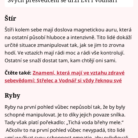
Štír
Štíři kolem sebe mají doslova magnetickou auru, která
na ostatní působí hluboce a intenzivně. Tito lidé dokáží
určité situace zmanipulovat tak, jak se jim to zrovna
hodí. Ve vztazích mají rádi moc a rádi vše kontrolují.
Ostatní se snaží dostat tam, kam chtějí oni sami.
Čtěte také:
Znamení, která mají ve vztahu zdravé
sebevědomí: Střelec a Vodnář si vždy řeknou své
Ryby
Ryby na první pohled vůbec nepůsobí tak, že by byly
schopné manipulovat. Je to díky jejich povaze snílka.
Tady však platí pořekadlo: „Tichá voda břehy mele.“
Ačkoliv to na první pohled vůbec nevypadá, tito lidé
umí využívat svou schopnost empatie, aby ovlivňovali