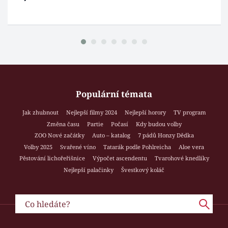
Populární témata
Jak zhubnout
Nejlepší filmy 2024
Nejlepší horory
TV program
Změna času
Partie
Počasí
Kdy budou volby
ZOO Nové začátky
Auto – katalog
7 pádů Honzy Dědka
Volby 2025
Svařené víno
Tatarák podle Pohlreicha
Aloe vera
Pěstování lichořeřišnice
Výpočet ascendentu
Tvarohové knedlíky
Nejlepší palačinky
Švestkový koláč