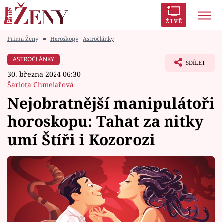
ŽIVĚ
Prima Ženy
■
Horoskopy
Astročlánky
Trendy:
Polabí
Inspekce
Prostřeno!
AYTO?
ASTROČLÁNKY
SDÍLET
Módní alarm
Zrádci
Proměny
30. března 2024 06:30
Šarlota Chmelařová
Nejobratnější manipulátoři
horoskopu: Tahat za nitky
Témata
umí Štíři i Kozorozi
Celebrity
Vztahy
Seriály