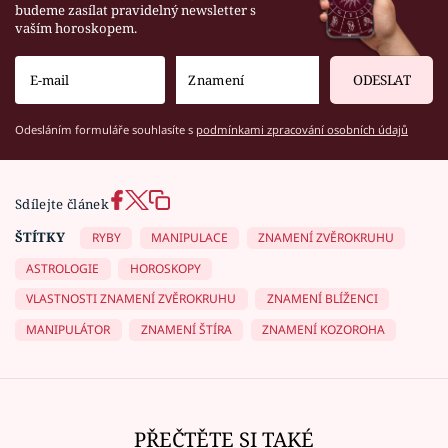
budeme zasílat pravidelný newsletter s
vaším horoskopem.
ODESLAT
Odesláním formuláře souhlasíte s
podmínkami zpracování osobních údajů
Sdílejte článek
ŠTÍTKY
RYBY
MANIPULACE
ZNAMENÍ ZVĚROKRUHU
ASTROLOGIE
HOROSKOPY
VLASTNOSTI ZNAMENÍ ZVĚROKRUHU
ZNAMENÍ BLÍŽENCI
MANIPULÁTOR
ZNAMENÍ ŠTÍRA
ZNAMENÍ KOZOROHA
PŘEČTĚTE SI TAKÉ