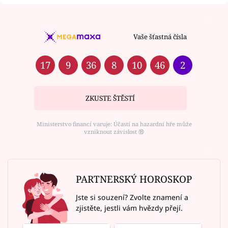
Vaše šťastná čísla
17
9
36
8
10
46
2
ZKUSTE ŠTĚSTÍ
Ministerstvo financí varuje: Účastí na hazardní hře může
vzniknout závislost ⑱
PARTNERSKÝ HOROSKOP
Jste si souzení? Zvolte znamení a
zjistěte, jestli vám hvězdy přejí.