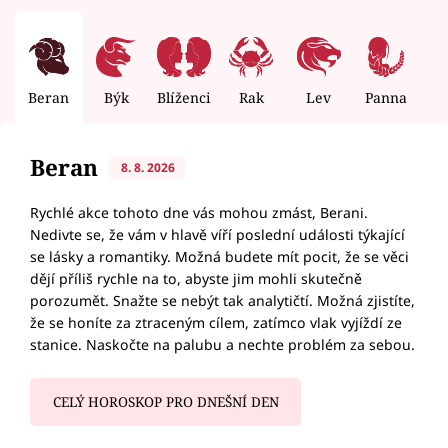
Beran
Býk
Blíženci
Rak
Lev
Panna
V
Beran
8. 8. 2026
Rychlé akce tohoto dne vás mohou zmást, Berani.
Nedivte se, že vám v hlavě víří poslední události týkající
se lásky a romantiky. Možná budete mít pocit, že se věci
dějí příliš rychle na to, abyste jim mohli skutečně
porozumět. Snažte se nebýt tak analytičtí. Možná zjistíte,
že se honíte za ztraceným cílem, zatímco vlak vyjíždí ze
stanice. Naskočte na palubu a nechte problém za sebou.
CELÝ HOROSKOP PRO DNEŠNÍ DEN