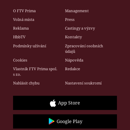
O FTV Prima
Management
Volná místa
Press
Reklama
Castingy a výzvy
HbbTV
Kontakty
Podmínky užívání
Zpracování osobních
údajů
Cookies
Nápověda
Vlastník FTV Prima spol.
Redakce
s r.o.
Nahlásit chybu
Nastavení soukromí
App Store
Google Play