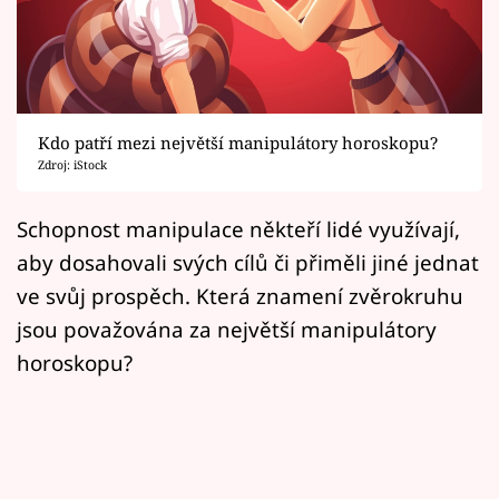
Horoskopy
Sledujte prima+
Filmový festival Karlovy Vary
Kdo patří mezi největší manipulátory horoskopu?
Pořady
Zdroj: iStock
Mámy sobě
Schopnost manipulace někteří lidé využívají,
aby dosahovali svých cílů či přiměli jiné jednat
Přihlášení
ve svůj prospěch. Která znamení zvěrokruhu
jsou považována za největší manipulátory
horoskopu?
Sledujte nás