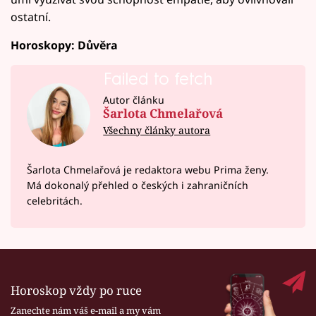
ostatní.
Horoskopy: Důvěra
Failed to fetch
Autor článku
Šarlota Chmelařová
Všechny články autora
Šarlota Chmelařová je redaktora webu Prima ženy.
Má dokonalý přehled o českých i zahraničních
celebritách.
Horoskop vždy po ruce
Zanechte nám váš e-mail a my vám