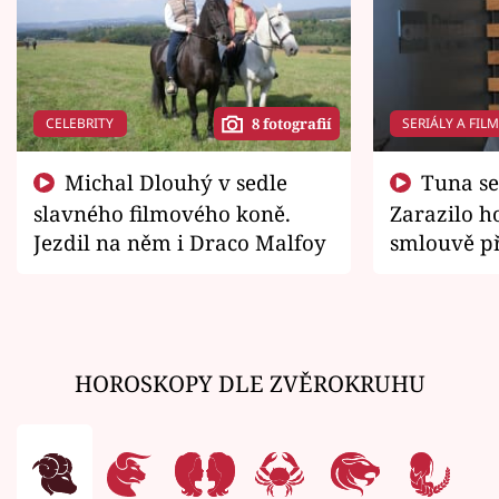
CELEBRITY
SERIÁLY A FIL
8 fotografií
Michal Dlouhý v sedle
Tuna se chtěl vrátit domů.
slavného filmového koně.
Zarazilo ho
Jezdil na něm i Draco Malfoy
smlouvě př
zemřít
HOROSKOPY DLE ZVĚROKRUHU