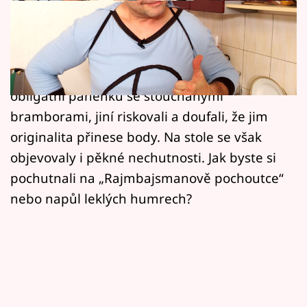
Horoskopy
V roce 2022 nebyla v kulinářské soutěži
Sledujte prima+
amatérských kuchařů nouze o zajímavé
Filmový festival Karlovy Vary
recepty. Někdo vsadil na jistotu a uvařil
obligátní panenku se šťouchanými
Pořady
bramborami, jiní riskovali a doufali, že jim
originalita přinese body. Na stole se však
Mámy sobě
objevovaly i pěkné nechutnosti. Jak byste si
pochutnali na „Rajmbajsmanově pochoutce“
Přihlášení
nebo napůl leklých humrech?
Sledujte nás