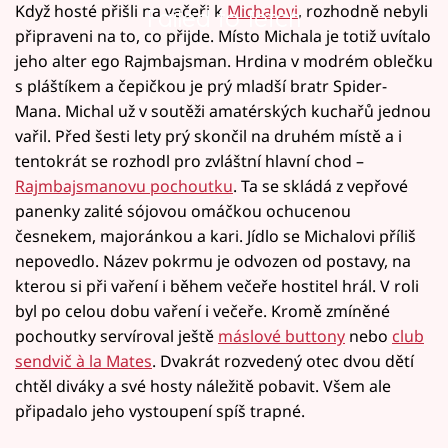
Když hosté přišli na večeři k
Michalovi
, rozhodně nebyli
Failed to fetch
připraveni na to, co přijde. Místo Michala je totiž uvítalo
jeho alter ego Rajmbajsman. Hrdina v modrém oblečku
s pláštíkem a čepičkou je prý mladší bratr Spider-
Mana. Michal už v soutěži amatérských kuchařů jednou
vařil. Před šesti lety prý skončil na druhém místě a i
tentokrát se rozhodl pro zvláštní hlavní chod –
Rajmbajsmanovu pochoutku
. Ta se skládá z vepřové
panenky zalité sójovou omáčkou ochucenou
česnekem, majoránkou a kari. Jídlo se Michalovi příliš
nepovedlo. Název pokrmu je odvozen od postavy, na
kterou si při vaření i během večeře hostitel hrál. V roli
byl po celou dobu vaření i večeře. Kromě zmíněné
pochoutky servíroval ještě
máslové buttony
nebo
club
sendvič à la Mates
. Dvakrát rozvedený otec dvou dětí
chtěl diváky a své hosty náležitě pobavit. Všem ale
připadalo jeho vystoupení spíš trapné.