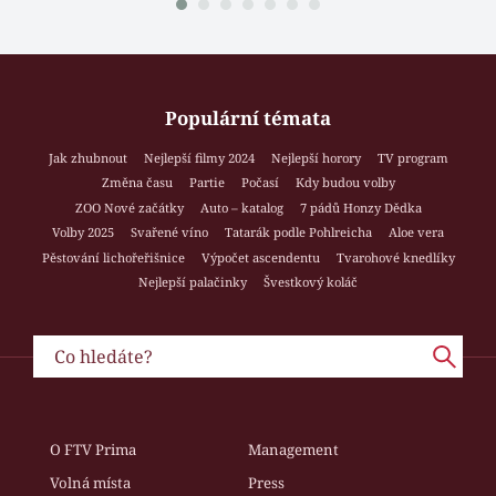
Populární témata
Jak zhubnout
Nejlepší filmy 2024
Nejlepší horory
TV program
Změna času
Partie
Počasí
Kdy budou volby
ZOO Nové začátky
Auto – katalog
7 pádů Honzy Dědka
Volby 2025
Svařené víno
Tatarák podle Pohlreicha
Aloe vera
Pěstování lichořeřišnice
Výpočet ascendentu
Tvarohové knedlíky
Nejlepší palačinky
Švestkový koláč
O FTV Prima
Management
Volná místa
Press