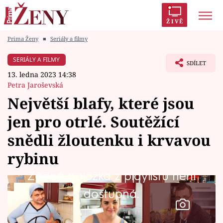
ŽIVĚ
Prima Ženy
■
Seriály a filmy
Trendy:
Polabí
Inspekce
Prostřeno!
AYTO?
SERIÁLY A FILMY
SDÍLET
Módní alarm
Zrádci
Proměny
13. ledna 2023 14:38
Petra Jaroševská
Největší blafy, které jsou
jen pro otrlé. Soutěžící
Témata
snědli žloutenku i krvavou
Celebrity
rybinu
Žádná položka z playlistu není
Vztahy
dostupná.
Seriály