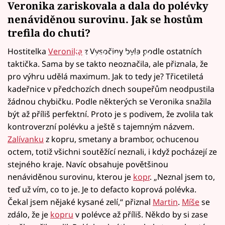
Veronika zariskovala a dala do polévky
nenáviděnou surovinu. Jak se hostům
trefila do chuti?
Hostitelka
Veronika
z Vysočiny byla podle ostatních
Failed to fetch
taktička. Sama by se takto neoznačila, ale přiznala, že
pro výhru udělá maximum. Jak to tedy je? Třicetiletá
kadeřnice v předchozích dnech soupeřům neodpustila
žádnou chybičku. Podle některých se Veronika snažila
být až příliš perfektní. Proto je s podivem, že zvolila tak
kontroverzní polévku a ještě s tajemným názvem.
Zalívanku
z kopru, smetany a brambor, ochucenou
octem, totiž všichni soutěžící neznali, i když pocházejí ze
stejného kraje. Navíc obsahuje povětšinou
nenáviděnou surovinu, kterou je
kopr
. „Neznal jsem to,
teď už vím, co to je. Je to defacto koprová polévka.
Čekal jsem nějaké kysané zelí,“ přiznal
Martin
.
Míše
se
zdálo, že je
kopru
v polévce až příliš. Někdo by si zase