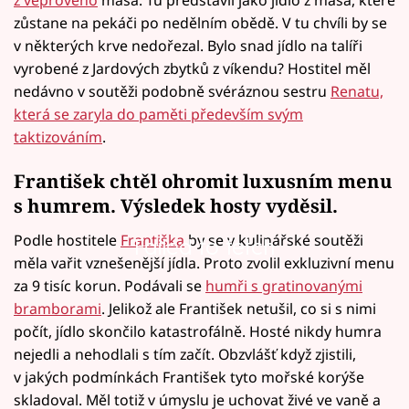
zůstane na pekáči po nedělním obědě. V tu chvíli by se
v některých krve nedořezal. Bylo snad jídlo na talíři
vyrobené z Jardových zbytků z víkendu? Hostitel měl
nedávno v soutěži podobně svéráznou sestru
Renatu,
která se zaryla do paměti především svým
taktizováním
.
František chtěl ohromit luxusním menu
s humrem. Výsledek hosty vyděsil.
Podle hostitele
Františka
by se v kulinářské soutěži
Failed to fetch
měla vařit vznešenější jídla. Proto zvolil exkluzivní menu
za 9 tisíc korun. Podávali se
humři s gratinovanými
bramborami
. Jelikož ale František netušil, co si s nimi
počít, jídlo skončilo katastrofálně. Hosté nikdy humra
nejedli a nehodlali s tím začít. Obzvlášť když zjistili,
v jakých podmínkách František tyto mořské korýše
skladoval. Měl totiž v úmyslu je uchovat živé ve vaně a