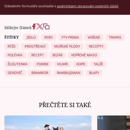
Odesláním formuláře souhlasíte s
podmínkami zpracování osobních údajů
Sdílejte článek
ŠTÍTKY
JÍDLO
RYBY
FTV PRIMA
VAŘENÍ
TRAPAS
RÝŽE
PROSTŘENO!
MOŘSKÉ PLODY
RECEPTY
POLÉVKA
RECEPT
BIZÁR
VEPŘOVÉ MASO
ŽLOUTENKA
POKRM
HUMR
KOPR
TALÍŘ
SENDVIČ
BRAMBOR
RAMBAJSMAN
BLAFY
PŘEČTĚTE SI TAKÉ