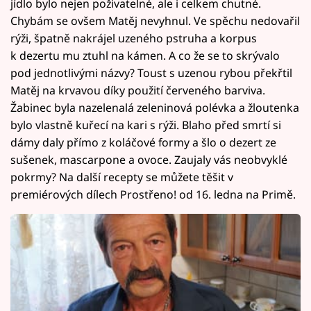
jídlo bylo nejen poživatelné, ale i celkem chutné.
Chybám se ovšem Matěj nevyhnul. Ve spěchu nedovařil
rýži, špatně nakrájel uzeného pstruha a korpus
k dezertu mu ztuhl na kámen. A co že se to skrývalo
pod jednotlivými názvy? Toust s uzenou rybou překřtil
Matěj na krvavou díky použití červeného barviva.
Žabinec byla nazelenalá zeleninová polévka a žloutenka
bylo vlastně kuřecí na kari s rýži. Blaho před smrtí si
dámy daly přímo z koláčové formy a šlo o dezert ze
sušenek, mascarpone a ovoce. Zaujaly vás neobvyklé
pokrmy? Na další recepty se můžete těšit v
premiérových dílech Prostřeno! od 16. ledna na Primě.