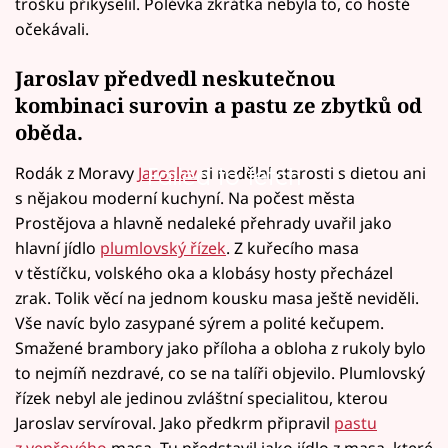
trošku přikyselil. Polévka zkrátka nebyla to, co hosté
očekávali.
Jaroslav předvedl neskutečnou
kombinaci surovin a pastu ze zbytků od
oběda
.
Rodák z Moravy
Jaroslav
si nedělal starosti s dietou ani
Failed to fetch
s nějakou moderní kuchyní. Na počest města
Prostějova a hlavně nedaleké přehrady uvařil jako
hlavní jídlo
plumlovský řízek
. Z kuřecího masa
v těstíčku, volského oka a klobásy hosty přecházel
zrak. Tolik věcí na jednom kousku masa ještě neviděli.
Vše navíc bylo zasypané sýrem a polité kečupem.
Smažené brambory jako příloha a obloha z rukoly bylo
to nejmíň nezdravé, co se na talíři objevilo. Plumlovský
řízek nebyl ale jedinou zvláštní specialitou, kterou
Jaroslav servíroval. Jako předkrm připravil
pastu
z vepřového
masa. Tu představil jako jídlo z masa, které