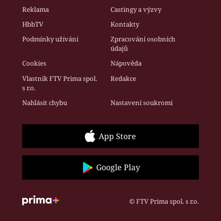
Reklama
Castingy a výzvy
HbbTV
Kontakty
Podmínky užívání
Zpracování osobních
údajů
Cookies
Nápověda
Vlastník FTV Prima spol.
Redakce
s r.o.
Nahlásit chybu
Nastavení soukromí
App Store
Google Play
© FTV Prima spol. s r.o.