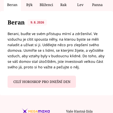
Beran
Býk
Blíženci
Rak
Lev
Panna
V
Beran
9. 8. 2026
Berani, buďte ve svém přístupu mírní a zdrženliví. Ve
vzduchu je cítit spousta něhy, na kterou byste se měli
naladit a užívat si ji. Udělejte něco pro zlepšení svého
domova. Usmiřte se s lidmi, se kterými žijete, a vyčistěte
vzduch, aby vztahy byly v budoucnu klidné. Do toho, aby
se váš domov stal útočištěm, jste investovali velkou část
svého já, proto si ho važte a pečujte o něj.
CELÝ HOROSKOP PRO DNEŠNÍ DEN
Vaše šťastná čísla