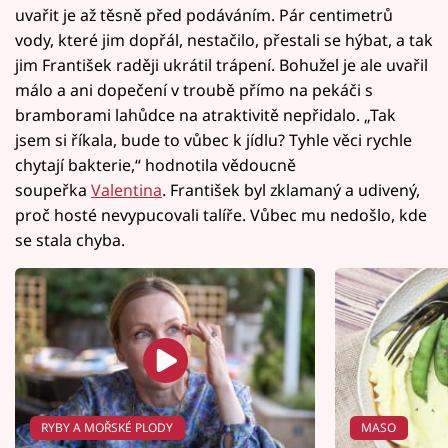
uvařit je až těsně před podáváním. Pár centimetrů
vody, které jim dopřál, nestačilo, přestali se hýbat, a tak
jim František raději ukrátil trápení. Bohužel je ale uvařil
málo a ani dopečení v troubě přímo na pekáči s
bramborami lahůdce na atraktivitě nepřidalo. „Tak
jsem si říkala, bude to vůbec k jídlu? Tyhle věci rychle
chytají bakterie,“ hodnotila vědoucně
soupeřka
Valentina
. František byl zklamaný a udivený,
proč hosté nevypucovali talíře. Vůbec mu nedošlo, kde
se stala chyba.
RYBY A MOŘSKÉ PLODY
MASO