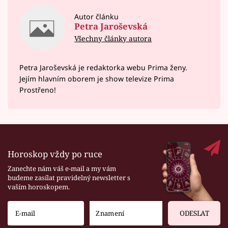
Autor článku
Petra Jaroševská
Všechny články autora
Petra Jaroševská je redaktorka webu Prima ženy.
Jejím hlavním oborem je show televize Prima
Prostřeno!
Horoskop vždy po ruce
Zanechte nám váš e-mail a my vám
budeme zasílat pravidelný newsletter s
vaším horoskopem.
ODESLAT