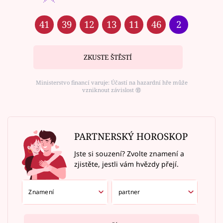
41
39
12
13
11
46
2
ZKUSTE ŠTĚSTÍ
Ministerstvo financí varuje: Účastí na hazardní hře může
vzniknout závislost ⑱
PARTNERSKÝ HOROSKOP
Jste si souzení? Zvolte znamení a
zjistěte, jestli vám hvězdy přejí.