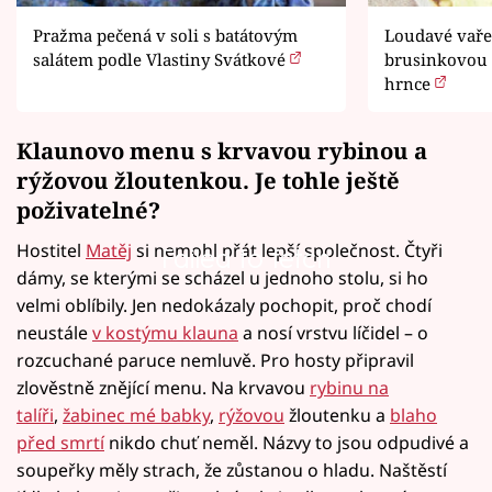
Pražma pečená v soli s batátovým
Loudavé vařen
salátem podle Vlastiny Svátkové
brusinkovou
hrnce
Klaunovo menu s krvavou rybinou a
rýžovou žloutenkou. Je tohle ještě
poživatelné
?
Hostitel
Matěj
si nemohl přát lepší společnost. Čtyři
Failed to fetch
dámy, se kterými se scházel u jednoho stolu, si ho
velmi oblíbily. Jen nedokázaly pochopit, proč chodí
neustále
v kostýmu klauna
a nosí vrstvu líčidel – o
rozcuchané paruce nemluvě. Pro hosty připravil
zlověstně znějící menu. Na krvavou
rybinu na
talíři
,
žabinec mé babky
,
rýžovou
žloutenku a
blaho
před smrtí
nikdo chuť neměl. Názvy to jsou odpudivé a
soupeřky měly strach, že zůstanou o hladu. Naštěstí