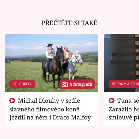
PŘEČTĚTE SI TAKÉ
CELEBRITY
SERIÁLY A FIL
8 fotografií
Michal Dlouhý v sedle
Tuna se chtěl vrátit domů.
slavného filmového koně.
Zarazilo ho
Jezdil na něm i Draco Malfoy
smlouvě př
zemřít