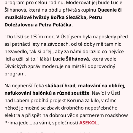
program pro celou rodinu. Moderovat jej bude Lucie
Šilhánová, která na pódiu přivítá skupinu
Queenie či
muzikálové hvězdy
Bořka Slezáčka, Petru
Doležalovou a Petra Poláčka
.
"Do Ústí se těším moc. V Ústí jsem byla naposledy před
asi patnácti lety na závodech, od té doby mě tam nic
nezavedlo, tak si přeji, aby za námi dorazilo co nejvíce
lidí a užili si to," láká i
Lucie Šilhánová
, která vedle
Diváckých zpráv moderuje na místě i doprovodný
program.
Na nejmenší čeká
skákací hrad, malování na obličej,
nafukování balónků a různé soutěže
. Navíc i v Ústí
nad Labem probíhá projekt Koruna za kilo, v rámci
něhož je možné se zbavit drobného nepotřebného
elektra a přispět na dobrou věc s partnerem roadshow
Prima jede... za vámi, společností
ASEKOL
.