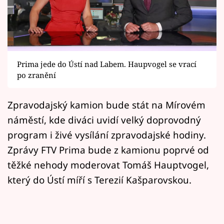
Horoskopy
Sledujte prima+
Filmový festival Karlovy Vary
Prima jede do Ústí nad Labem. Haupvogel se vrací
Pořady
po zranění
Mámy sobě
Zpravodajský kamion bude stát na Mírovém
náměstí, kde diváci uvidí velký doprovodný
Přihlášení
program i živé vysílání zpravodajské hodiny.
Zprávy FTV Prima bude z kamionu poprvé od
těžké nehody moderovat Tomáš Hauptvogel,
Sledujte nás
který do Ústí míří s Terezií Kašparovskou.