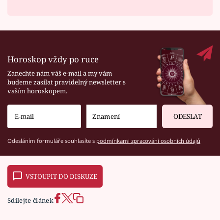
Horoskop vždy po ruce
Zanechte nám váš e-mail a my vám
budeme zasílat pravidelný newsletter s
vaším horoskopem.
ODESLAT
Odesláním formuláře souhlasíte s
podmínkami zpracování osobních údajů
VSTOUPIT DO DISKUZE
Sdílejte článek