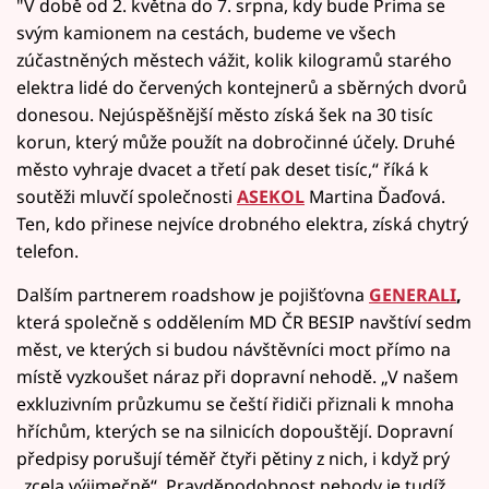
"V době od 2. května do 7. srpna, kdy bude Prima se
svým kamionem na cestách, budeme ve všech
zúčastněných městech vážit, kolik kilogramů starého
elektra lidé do červených kontejnerů a sběrných dvorů
donesou. Nejúspěšnější město získá šek na 30 tisíc
korun, který může použít na dobročinné účely. Druhé
město vyhraje dvacet a třetí pak deset tisíc,“ říká k
soutěži mluvčí společnosti
ASEKOL
Martina Ďaďová.
Ten, kdo přinese nejvíce drobného elektra, získá chytrý
telefon.
Dalším partnerem roadshow je pojišťovna
GENERALI
,
která společně s oddělením MD ČR BESIP navštíví sedm
měst, ve kterých si budou návštěvníci moct přímo na
místě vyzkoušet náraz při dopravní nehodě. „V našem
exkluzivním průzkumu se čeští řidiči přiznali k mnoha
hříchům, kterých se na silnicích dopouštějí. Dopravní
předpisy porušují téměř čtyři pětiny z nich, i když prý
„zcela výjimečně“. Pravděpodobnost nehody je tudíž