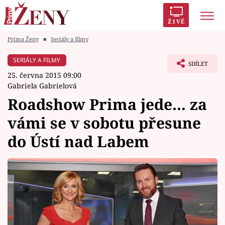
ŽIVĚ
Prima Ženy
■
Seriály a filmy
Trendy:
Polabí
Inspekce
Prostřeno!
AYTO?
SERIÁLY A FILMY
SDÍLET
Módní alarm
Zrádci
Proměny
25. června 2015 09:00
Gabriela Gabrielová
Roadshow Prima jede... za
vámi se v sobotu přesune
Témata
do Ústí nad Labem
Celebrity
Vztahy
Seriály