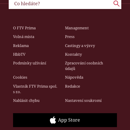
O FTV Prima
Management
Volná místa
Press
Reklama
Castingy a výzvy
HbbTV
Kontakty
Podmínky užívání
Zpracování osobních
údajů
Cookies
Nápověda
Vlastník FTV Prima spol.
Redakce
s r.o.
Nahlásit chybu
Nastavení soukromí
App Store