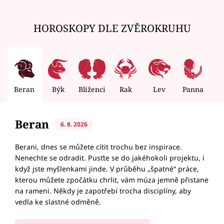
HOROSKOPY DLE ZVĚROKRUHU
Beran
Býk
Blíženci
Rak
Lev
Panna
V
Beran
6. 8. 2026
Berani, dnes se můžete cítit trochu bez inspirace.
Nenechte se odradit. Pusťte se do jakéhokoli projektu, i
když jste myšlenkami jinde. V průběhu „špatné“ práce,
kterou můžete zpočátku chrlit, vám múza jemně přistane
na rameni. Někdy je zapotřebí trocha disciplíny, aby
vedla ke slastné odměně.