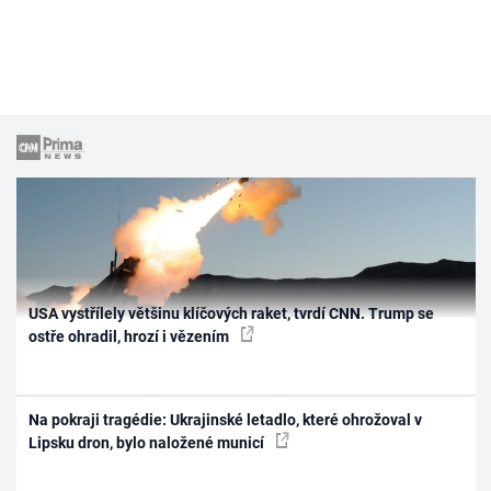
USA vystřílely většinu klíčových raket, tvrdí CNN. Trump se
ostře ohradil, hrozí i vězením
Na pokraji tragédie: Ukrajinské letadlo, které ohrožoval v
Lipsku dron, bylo naložené municí