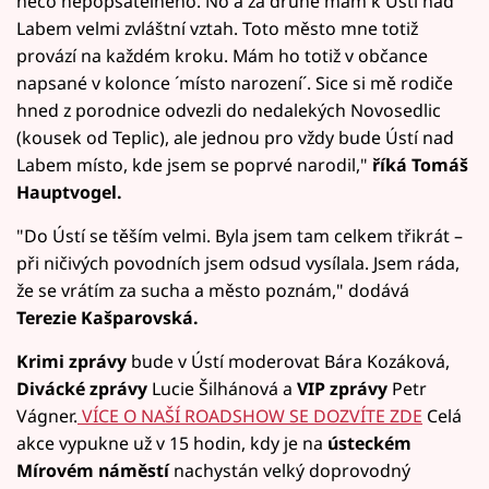
něco nepopsatelného. No a za druhé mám k Ústí nad
Labem velmi zvláštní vztah. Toto město mne totiž
provází na každém kroku. Mám ho totiž v občance
napsané v kolonce ´místo narození´. Sice si mě rodiče
hned z porodnice odvezli do nedalekých Novosedlic
(kousek od Teplic), ale jednou pro vždy bude Ústí nad
Labem místo, kde jsem se poprvé narodil,"
říká Tomáš
Hauptvogel.
"Do Ústí se těším velmi. Byla jsem tam celkem třikrát –
při ničivých povodních jsem odsud vysílala. Jsem ráda,
že se vrátím za sucha a město poznám," dodává
Terezie Kašparovská.
Krimi zprávy
bude v Ústí moderovat Bára Kozáková,
Divácké zprávy
Lucie Šilhánová a
VIP zprávy
Petr
Vágner.
VÍCE O NAŠÍ ROADSHOW SE DOZVÍTE ZDE
Celá
akce vypukne už v 15 hodin, kdy je na
ústeckém
Mírovém náměstí
nachystán velký doprovodný