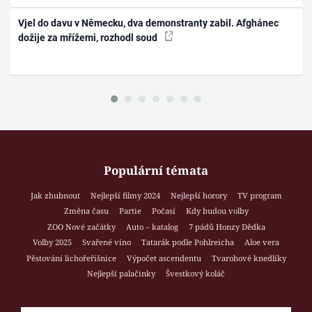
Vjel do davu v Německu, dva demonstranty zabil. Afghánec
dožije za mřížemi, rozhodl soud
Populární témata
Jak zhubnout
Nejlepší filmy 2024
Nejlepší horory
TV program
Změna času
Partie
Počasí
Kdy budou volby
ZOO Nové začátky
Auto – katalog
7 pádů Honzy Dědka
Volby 2025
Svařené víno
Tatarák podle Pohlreicha
Aloe vera
Pěstování lichořeřišnice
Výpočet ascendentu
Tvarohové knedlíky
Nejlepší palačinky
Švestkový koláč