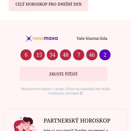
CELÝ HOROSKOP PRO DNEŠNÍ DEN
Vaše šťastná čísla
6
15
34
48
7
46
2
ZKUSTE ŠTĚSTÍ
Ministerstvo financí varuje: Účastí na hazardní hře může
vzniknout závislost ⑱
PARTNERSKÝ HOROSKOP
Jste si souzení? Zvolte znamení a