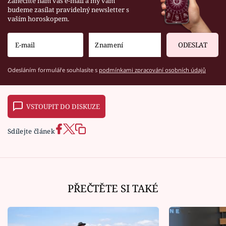
Zanechte nám váš e-mail a my vám
budeme zasílat pravidelný newsletter s
vaším horoskopem.
ODESLAT
Odesláním formuláře souhlasíte s
podmínkami zpracování osobních údajů
VSTOUPIT DO DISKUZE
Sdílejte článek
PŘEČTĚTE SI TAKÉ