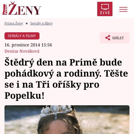
ŽIVĚ
Prima Ženy
■
Seriály a filmy
Trendy:
Polabí
Inspekce
Prostřeno!
AYTO?
SERIÁLY A FILMY
SDÍLET
Módní alarm
Zrádci
Proměny
16. prosince 2014 15:56
Denisa Nováková
Štědrý den na Primě bude
pohádkový a rodinný. Těšte
Témata
se i na Tři oříšky pro
Celebrity
Popelku!
Vztahy
Seriály