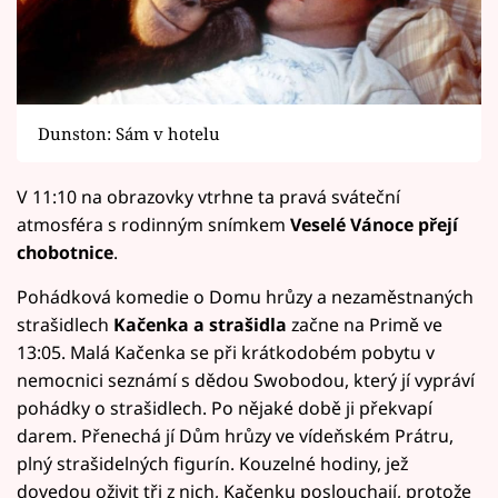
Dunston: Sám v hotelu
V 11:10 na obrazovky vtrhne ta pravá sváteční
atmosféra s rodinným snímkem
Veselé Vánoce přejí
chobotnice
.
Pohádková komedie o Domu hrůzy a nezaměstnaných
strašidlech
Kačenka a strašidla
začne na Primě ve
13:05. Malá Kačenka se při krátkodobém pobytu v
nemocnici seznámí s dědou Swobodou, který jí vypráví
pohádky o strašidlech. Po nějaké době ji překvapí
darem. Přenechá jí Dům hrůzy ve vídeňském Prátru,
plný strašidelných figurín. Kouzelné hodiny, jež
dovedou oživit tři z nich, Kačenku poslouchají, protože