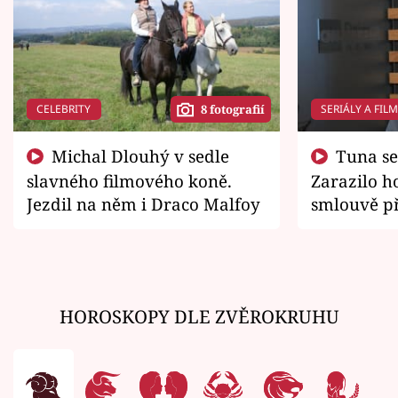
CELEBRITY
SERIÁLY A FIL
8 fotografií
Michal Dlouhý v sedle
Tuna se chtěl vrátit domů.
slavného filmového koně.
Zarazilo ho
Jezdil na něm i Draco Malfoy
smlouvě př
zemřít
HOROSKOPY DLE ZVĚROKRUHU