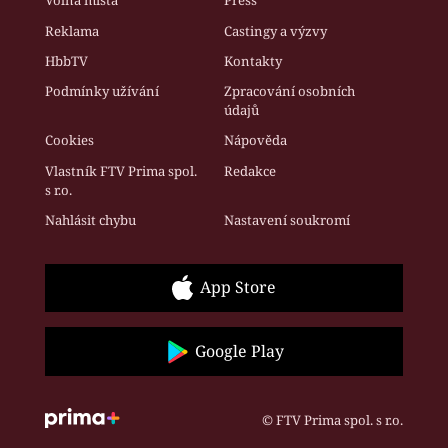
Volná místa
Press
Reklama
Castingy a výzvy
HbbTV
Kontakty
Podmínky užívání
Zpracování osobních
údajů
Cookies
Nápověda
Vlastník FTV Prima spol.
Redakce
s r.o.
Nahlásit chybu
Nastavení soukromí
App Store
Google Play
© FTV Prima spol. s r.o.