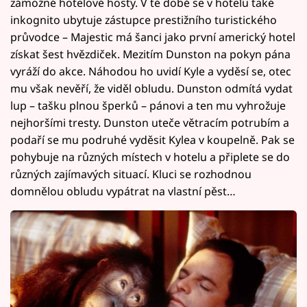
zámožné hotelové hosty. V té době se v hotelu také
inkognito ubytuje zástupce prestižního turistického
průvodce – Majestic má šanci jako první americký hotel
získat šest hvězdiček. Mezitím Dunston na pokyn pána
vyráží do akce. Náhodou ho uvidí Kyle a vyděsí se, otec
mu však nevěří, že viděl obludu. Dunston odmítá vydat
lup – tašku plnou šperků – pánovi a ten mu vyhrožuje
nejhoršími tresty. Dunston uteče větracím potrubím a
podaří se mu podruhé vyděsit Kylea v koupelně. Pak se
pohybuje na různých místech v hotelu a připlete se do
různých zajímavých situací. Kluci se rozhodnou
domnělou obludu vypátrat na vlastní pěst…