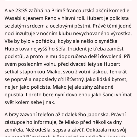
A ve 23:35 začíná na Primě francouzská akční komedie
Wasabi s Jeanem Reno v hlavní roli. Hubert je policista
se zlatým srdcem a ocelovými pěstmi. Právě těmi jedné
noci inzultuje v nočním klubu nevychovaného výrostka.
Vše by bylo v pořádku, kdyby ale nešlo o synáčka
Hubertova nejvyššího šéfa. Incident je třeba zamést
pod stůl, a proto je mu doporučena delší dovolená. Při
svém posledním volnu před dvaceti lety se Hubert
setkal s Japonkou Miako, svou životní láskou. Tenkrát
se poprvé a naposledy cítil šťastný. Jako lidská bytost,
ne jen jako policista. Miako jej ale záhy záhadně
opustila. I proto bere nyní dovolenou jako šanci vnímat
svět kolem sebe jinak.
A brzy zazvoní telefon až z dalekého Japonska. Právní
zástupce ho informuje, že Miako před několika dny
zemřela. Než odešla, sepsala závěť. Odkázala mu svůj