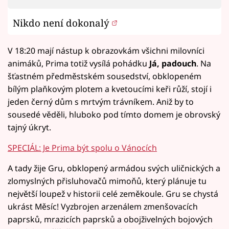
Nikdo není dokonalý
V 18:20 mají nástup k obrazovkám všichni milovníci
animáků, Prima totiž vysílá pohádku
Já, padouch
. Na
šťastném předměstském sousedství, obklopeném
bílým plaňkovým plotem a kvetoucími keři růží, stojí i
jeden černý dům s mrtvým trávníkem. Aniž by to
sousedé věděli, hluboko pod tímto domem je obrovský
tajný úkryt.
SPECIÁL: Je Prima být spolu o Vánocích
A tady žije Gru, obklopený armádou svých uličnických a
zlomyslných přisluhovačů mimoňů, který plánuje tu
největší loupež v historii celé zeměkoule. Gru se chystá
ukrást Měsíc! Vyzbrojen arzenálem zmenšovacích
paprsků, mrazicích paprsků a obojživelných bojových