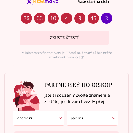
Vaše šťastná čísla
36
33
10
4
9
46
2
ZKUSTE ŠTĚSTÍ
Ministerstvo financí varuje: Účastí na hazardní hře může
vzniknout závislost ⑱
PARTNERSKÝ HOROSKOP
Jste si souzení? Zvolte znamení a
zjistěte, jestli vám hvězdy přejí.