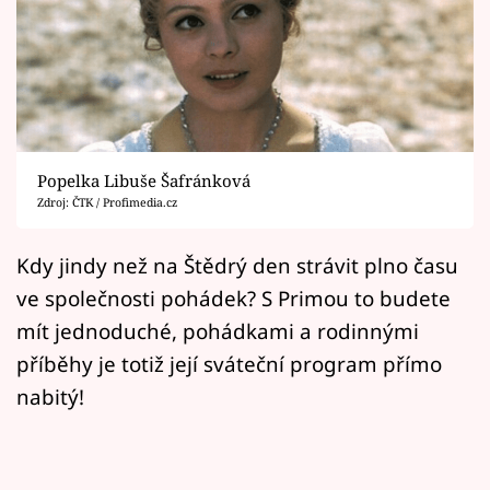
Horoskopy
Sledujte prima+
Filmový festival Karlovy Vary
Pořady
Popelka Libuše Šafránková
Zdroj: ČTK / Profimedia.cz
Mámy sobě
Kdy jindy než na Štědrý den strávit plno času
Přihlášení
ve společnosti pohádek? S Primou to budete
mít jednoduché, pohádkami a rodinnými
příběhy je totiž její sváteční program přímo
Sledujte nás
nabitý!