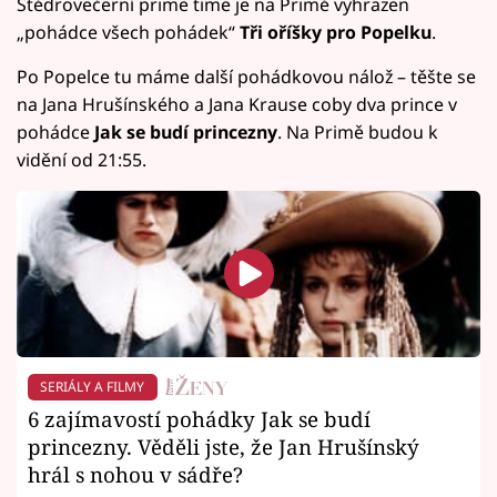
Štědrovečerní prime time je na Primě vyhrazen
„pohádce všech pohádek“
Tři oříšky pro Popelku
.
Po Popelce tu máme další pohádkovou nálož – těšte se
na Jana Hrušínského a Jana Krause coby dva prince v
pohádce
Jak se budí princezny
. Na Primě budou k
vidění od 21:55.
SERIÁLY A FILMY
6 zajímavostí pohádky Jak se budí
princezny. Věděli jste, že Jan Hrušínský
hrál s nohou v sádře?