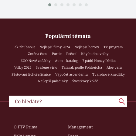
Populární témata
Jak zhubnout
Nejlepší filmy 2024
Nejlepší horory
TV program
Změna času
Partie
Počasí
Kdy budou volby
ZOO Nové začátky
Auto – katalog
7 pádů Honzy Dědka
Volby 2025
Svařené víno
Tatarák podle Pohlreicha
Aloe vera
Pěstování lichořeřišnice
Výpočet ascendentu
Tvarohové knedlíky
Nejlepší palačinky
Švestkový koláč
O FTV Prima
Management