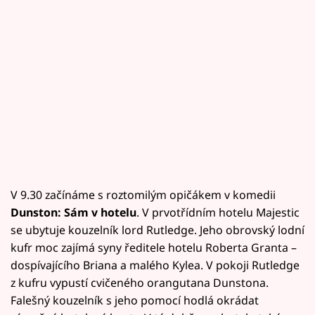
V 9.30 začínáme s roztomilým opičákem v komedii
Dunston: Sám v hotelu
. V prvotřídním hotelu Majestic
se ubytuje kouzelník lord Rutledge. Jeho obrovský lodní
kufr moc zajímá syny ředitele hotelu Roberta Granta –
dospívajícího Briana a malého Kylea. V pokoji Rutledge
z kufru vypustí cvičeného orangutana Dunstona.
Falešný kouzelník s jeho pomocí hodlá okrádat