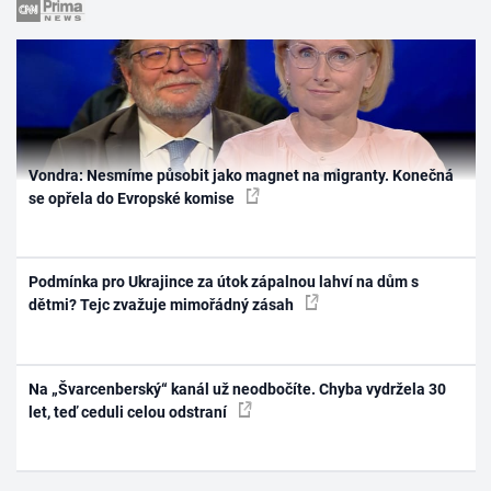
Vondra: Nesmíme působit jako magnet na migranty. Konečná
se opřela do Evropské komise
Podmínka pro Ukrajince za útok zápalnou lahví na dům s
dětmi? Tejc zvažuje mimořádný zásah
Na „Švarcenberský“ kanál už neodbočíte. Chyba vydržela 30
let, teď ceduli celou odstraní