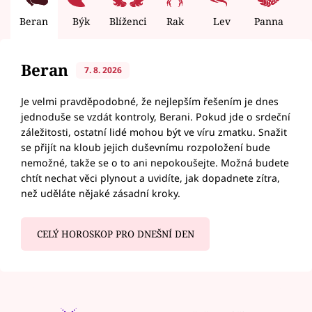
Beran
Býk
Blíženci
Rak
Lev
Panna
V
Beran
7. 8. 2026
Je velmi pravděpodobné, že nejlepším řešením je dnes
jednoduše se vzdát kontroly, Berani. Pokud jde o srdeční
záležitosti, ostatní lidé mohou být ve víru zmatku. Snažit
se přijít na kloub jejich duševnímu rozpoložení bude
nemožné, takže se o to ani nepokoušejte. Možná budete
chtít nechat věci plynout a uvidíte, jak dopadnete zítra,
než uděláte nějaké zásadní kroky.
CELÝ HOROSKOP PRO DNEŠNÍ DEN