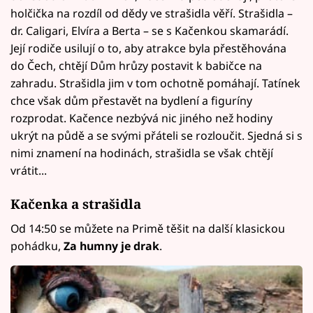
holčička na rozdíl od dědy ve strašidla věří. Strašidla –
dr. Caligari, Elvíra a Berta – se s Kačenkou skamarádí.
Její rodiče usilují o to, aby atrakce byla přestěhována
do Čech, chtějí Dům hrůzy postavit k babičce na
zahradu. Strašidla jim v tom ochotně pomáhají. Tatínek
chce však dům přestavět na bydlení a figuríny
rozprodat. Kačence nezbývá nic jiného než hodiny
ukrýt na půdě a se svými přáteli se rozloučit. Sjedná si s
nimi znamení na hodinách, strašidla se však chtějí
vrátit...
Kačenka a strašidla
Od 14:50 se můžete na Primě těšit na další klasickou
pohádku,
Za humny je drak
.