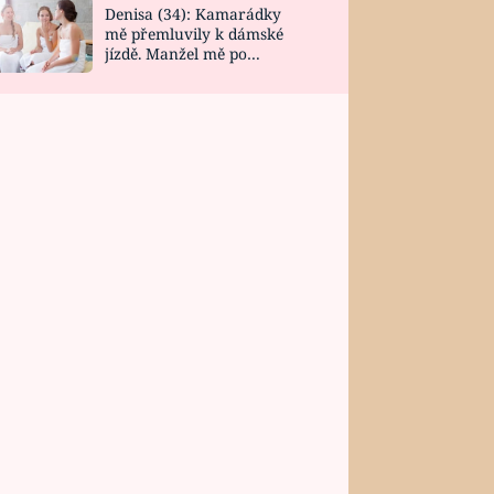
Denisa (34): Kamarádky
mě přemluvily k dámské
jízdě. Manžel mě po
návratu zaskočil