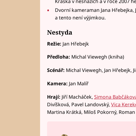
Kráska v nesnázích a v roce 2007 he
Dvorní kameraman Jana Hřebejka, Ja
a tento není výjimkou.
Nestyda
Režie:
Jan Hřebejk
Předloha:
Michal Viewegh (kniha)
Scénář:
Michal Viewegh, Jan Hřebejk, J
Kamera:
Jan Malíř
Hrají:
Jiří Macháček,
Simona Babčákov
Divíšková, Pavel Landovský,
Vica Kerek
Martina Krátká, Miloš Pokorný, Roman 