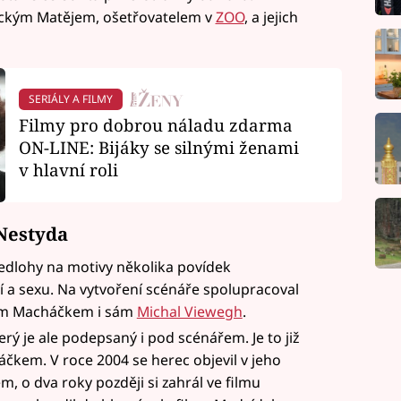
ickým Matějem, ošetřovatelem v
ZOO
, a jejich
SERIÁLY A FILMY
Filmy pro dobrou náladu zdarma
ON-LINE: Bijáky se silnými ženami
v hlavní roli
Nestyda
edlohy na motivy několika povídek
 a sexu. Na vytvoření scénáře spolupracoval
řím Macháčkem i sám
Michal Viewegh
.
terý je ale podepsaný i pod scénářem. Je to již
áčkem. V roce 2004 se herec objevil v jeho
o dva roky později si zahrál ve filmu