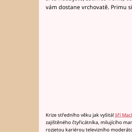
vám dostane vrchovatě. Primu si 
Krize středního věku jak vyšitá!
Jiří Ma
zajištěného čtyřicátníka, milujícího m
rozjetou kariérou televizního moderát