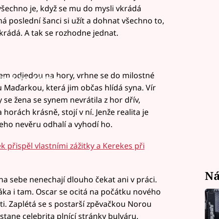
všechno je, když se mu do mysli vkrádá
má poslední šanci si užít a dohnat všechno to,
okrádá. A tak se rozhodne jednat.
m odjedou na hory, vrhne se do milostné
led to fetch
 Maďarkou, která jim občas hlídá syna. Vír
y se žena se synem nevrátila z hor dřív,
orách krásně, stojí v ní. Jenže realita je
jeho nevěru odhalí a vyhodí ho.
k přispěl vlastními zážitky a Kerekes při
Ná
a sebe nenechají dlouho čekat ani v práci.
a i tam. Oscar se ocitá na počátku nového
sti. Zaplétá se s postarší zpěvačkou Norou
j stane celebrita plnící stránky bulváru.