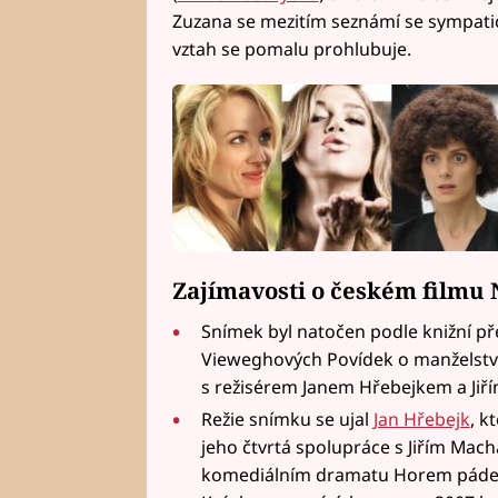
Zuzana se mezitím seznámí se sympat
vztah se pomalu prohlubuje.
Zajímavosti o českém filmu 
Snímek byl natočen podle knižní př
Vieweghových Povídek o manželství
s režisérem Janem Hřebejkem a Ji
Režie snímku se ujal
Jan Hřebejk
, k
jeho čtvrtá spolupráce s Jiřím Mach
komediálním dramatu Horem pádem, 