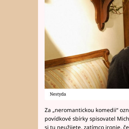
Nestyda
Za „neromantickou komedii“ ozn
povídkové sbírky spisovatel Mich
si tu neužijete, zatímco ironie,