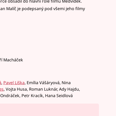
rce obsadil do hlavní role filmu Medvídek.
n Malíř, je podepsaný pod všemi jeho filmy
iří Macháček
á
,
Pavel Liška
, Emília Vášáryová, Nina
es
, Vojta Husa, Roman Luknár, Ady Hajdu,
Ondráček, Petr Kracík, Hana Seidlová