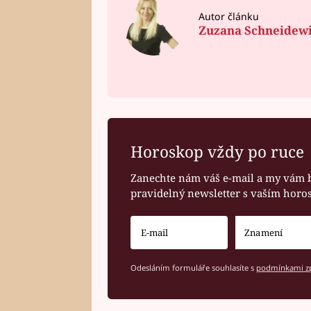
Autor článku
Zuzana Schneidew
Horoskop vždy po ruce
Zanechte nám váš e-mail a my vám 
pravidelný newsletter s vaším hor
Odesláním formuláře souhlasíte s
podmínkami zp