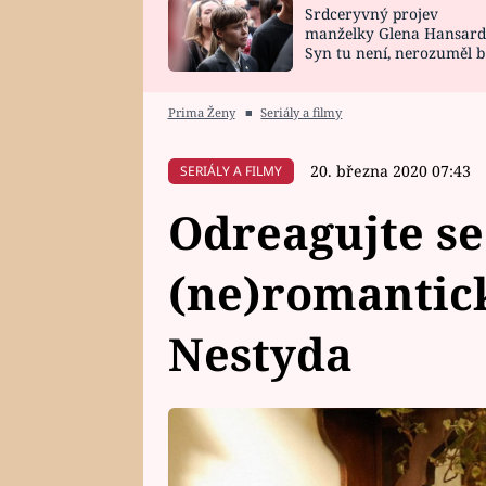
Srdceryvný projev
SNÁŘ
CELEBRITY
manželky Glena Hansard
Syn tu není, nerozuměl b
HOROSKOP NA
VAŘENÍ
tomu, vysvětlila
ROK 2023
Prima Ženy
■
Seriály a filmy
20. března 2020 07:43
SERIÁLY A FILMY
Odreagujte se
(ne)romantic
Nestyda