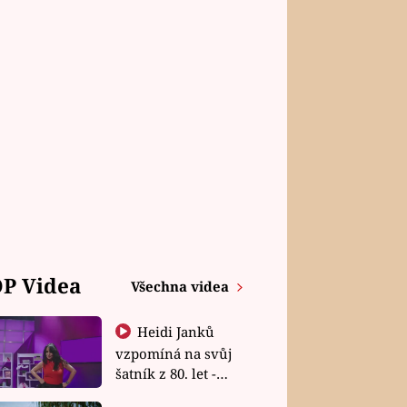
P Videa
Všechna videa
Heidi Janků
vzpomíná na svůj
šatník z 80. let -
Shopaholičky