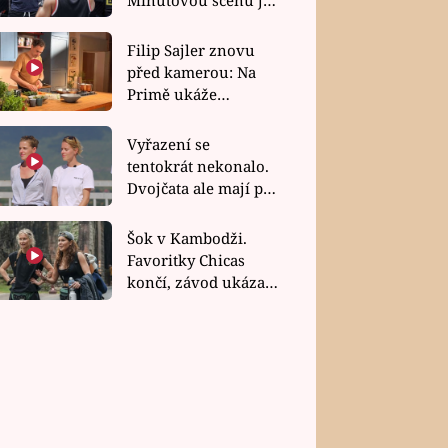
bez dubla
Filip Sajler znovu
před kamerou: Na
Primě ukáže
poctivou kuchyni i
rychlé recepty
Vyřazení se
tentokrát nekonalo.
Dvojčata ale mají po
uzavření třetí etapy
závodu nůž na krku
Šok v Kambodži.
Favoritky Chicas
končí, závod ukázal
svou nejtvrdší tvář