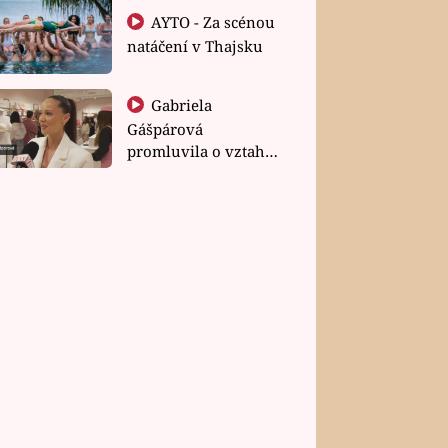
AYTO - Za scénou
natáčení v Thajsku
Gabriela
Gášpárová
promluvila o vztahu
a zakládání rodiny