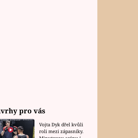
vrhy pro vás
Vojta Dyk dřel kvůli
roli mezi zápasníky.
Minutovou scénu jel