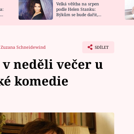
Velká věštba na srpen
NOVINKY
ZAHRADA
a:
podle Helen Stanku:
y
Býkům se bude dařit,
VIDEORECEPTY
DESIGN
Vodnáře čeká jízda
Zuzana Schneidewind
SDÍLET
 v neděli večer u
ké komedie