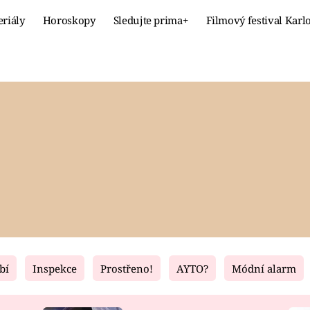
eriály
Horoskopy
Sledujte prima+
Filmový festival Karl
Celebrity
Recept
MÓDA A KRÁSA
HLAVNÍ JÍ
VZTAHY A SEX
SLADKÉ
PRIMA MAMINKA
ZDRAVÉ
bí
Inspekce
Prostřeno!
AYTO?
Módní alarm
Fresh
Living
RECEPTY
BYDLENÍ