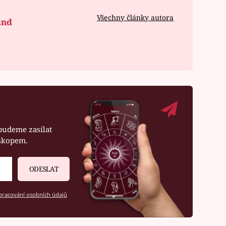
Všechny články autora
ind
budeme zasílat
oskopem.
ODESLAT
racování osobních údajů