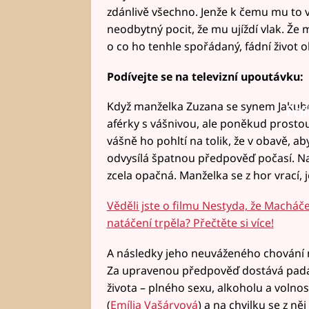
zdánlivě všechno. Jenže k čemu mu to 
neodbytný pocit, že mu ujíždí vlak. Že 
o co ho tenhle spořádaný, fádní život 
Podívejte se na televizní upoutávku:
Když manželka Zuzana se synem Jakube
Fai
aférky s vášnivou, ale poněkud prostou
vášně ho pohltí na tolik, že v obavě, ab
odvysílá špatnou předpověď počasí. Na h
zcela opačná. Manželka se z hor vrací, 
Věděli jste o filmu Nestyda, že Macháče
natáčení trpěla? Přečtěte si více!
A následky jeho neuváženého chování n
Za upravenou předpověď dostává padák
života – plného sexu, alkoholu a volno
(
Emília Vašáryová
) a na chvilku se z ně