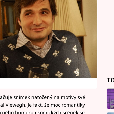
TO
ačuje snímek natočený na motivy své
al Viewegh. Je fakt, že moc romantiky
 černého humoru i komických scének se