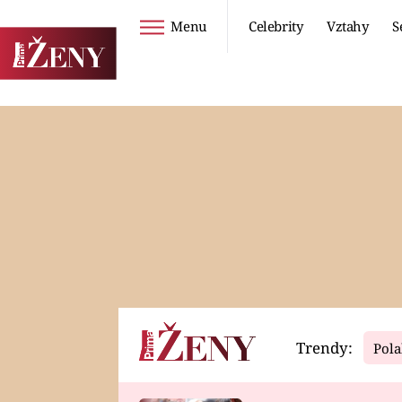
Menu
Celebrity
Vztahy
S
Seriály
Životní styl
ZOO
DIETY A HUBNUTÍ
PROSTŘENO!
CESTOVÁNÍ A
DOVOLENÁ
DUCH
ZDRAVÍ
Trendy:
Pola
Horoskopy
Video
ASTROČLÁNKY
SERIÁLY