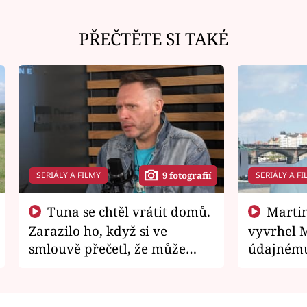
PŘEČTĚTE SI TAKÉ
SERIÁLY A FILMY
SERIÁLY A FI
9 fotografií
Tuna se chtěl vrátit domů.
Martin Písařík jako
Zarazilo ho, když si ve
vyvrhel 
smlouvě přečetl, že může
údajnému
zemřít
je v nemil