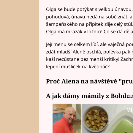
Olga se bude potýkat s velkou únavou, a j
pohodová, únavu nedá na sobě znát, a
šampaňského na přípitek zlije celý stůl
Olga má mrazák v ložnici! Co se dá děla
Její menu se celkem líbí, ale vaječná
zdát mladší Aleně oschlá, polévka pak 
kaší nezůstane bez menší kritiky! Zachr
lepení mušliček na květináč?
Proč Alena na návštěvě "pru
Fai
A jak dámy mámily z Bohdan
Fai