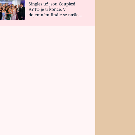
Singles už jsou Couples!
AYTO je u konce. V
dojemném finále se našlo
všech 10 Perfect Matchů