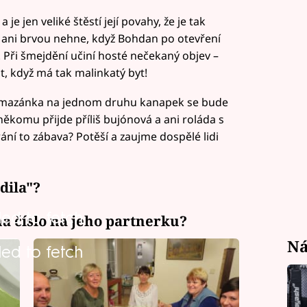
e jen veliké štěstí její povahy, že je tak
 ani brvou nehne, když Bohdan po otevření
. Při šmejdění učiní hosté nečekaný objev –
t, když má tak malinkatý byt!
 pomazánka na jednom druhu kanapek se bude
někomu přijde příliš bujónová a ani roláda s
ání to zábava? Potěší a zaujme dospělé lidi
dila"?
led to fetch
a číslo na jeho partnerku?
Ná
led to fetch