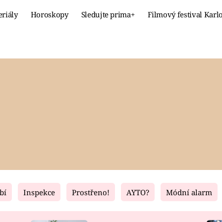
eriály
Horoskopy
Sledujte prima+
Filmový festival Karl
Celebrity
Recept
MÓDA A KRÁSA
HLAVNÍ JÍ
VZTAHY A SEX
SLADKÉ
PRIMA MAMINKA
ZDRAVÉ
bí
Inspekce
Prostřeno!
AYTO?
Módní alarm
Fresh
Living
RECEPTY
BYDLENÍ