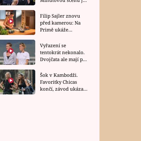
bez dubla
Filip Sajler znovu
před kamerou: Na
Primě ukáže
poctivou kuchyni i
rychlé recepty
Vyřazení se
tentokrát nekonalo.
Dvojčata ale mají po
uzavření třetí etapy
závodu nůž na krku
Šok v Kambodži.
Favoritky Chicas
končí, závod ukázal
svou nejtvrdší tvář