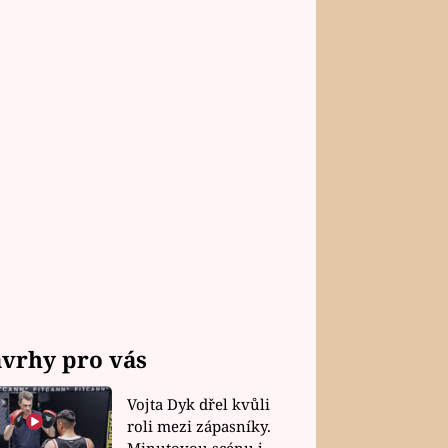
vrhy pro vás
Vojta Dyk dřel kvůli
roli mezi zápasníky.
Minutovou scénu jel