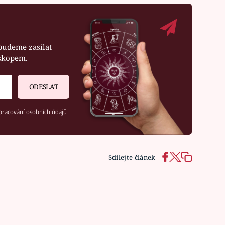
budeme zasílat
oskopem.
ODESLAT
racování osobních údajů
Sdílejte článek