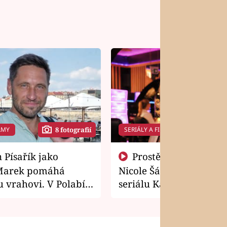
LMY
SERIÁLY A FILMY
8 fotografií
14 f
Prostě si o to řekla! Takhle
Marek pomáhá
Nicole Šáchová získala r
 vrahovi. V Polabí
seriálu Kamarádi
osti