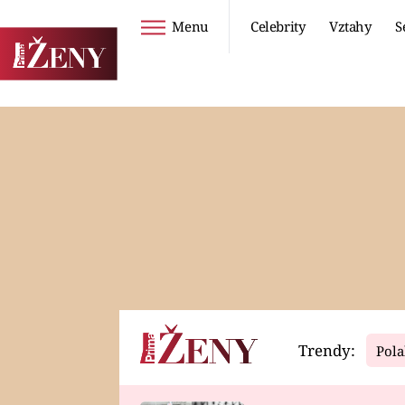
Menu
Celebrity
Vztahy
S
Seriály
Životní styl
ZOO
DIETY A HUBNUTÍ
PROSTŘENO!
CESTOVÁNÍ A
DOVOLENÁ
DUCH
ZDRAVÍ
Trendy:
Pola
Horoskopy
Video
ASTROČLÁNKY
SERIÁLY