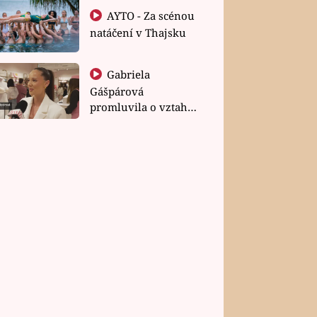
AYTO - Za scénou
natáčení v Thajsku
Gabriela
Gášpárová
promluvila o vztahu
a zakládání rodiny