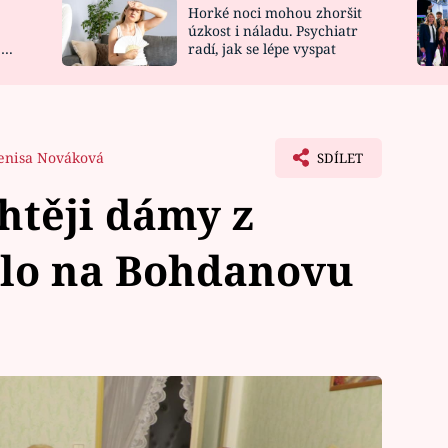
Horké noci mohou zhoršit
NOVINKY
ZAHRADA
úzkost i náladu. Psychiatr
 a
radí, jak se lépe vyspat
VIDEORECEPTY
DESIGN
enisa Nováková
SDÍLET
htěji dámy z
slo na Bohdanovu