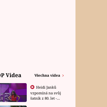
P Videa
Všechna videa
Heidi Janků
vzpomíná na svůj
šatník z 80. let -
Shopaholičky