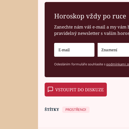
Horoskop vždy po ruce
Zanechte nám váš e-mail a my vám 
pravidelný newsletter s vaším hor
Odesláním formuláře souhlasíte s
podmínkami zp
VSTOUPIT DO DISKUZE
ŠTÍTKY
PROSTŘENO!