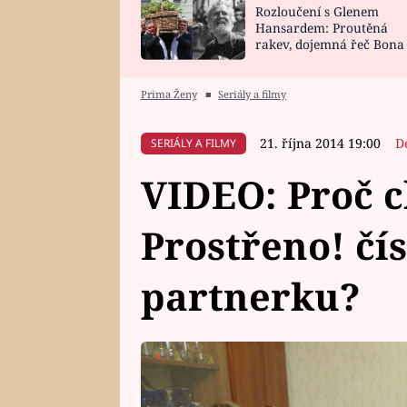
Rozloučení s Glenem
SNÁŘ
CELEBRITY
Hansardem: Proutěná
rakev, dojemná řeč Bona
HOROSKOP NA
VAŘENÍ
zpěv Irglové s Vedderem
ROK 2023
Prima Ženy
■
Seriály a filmy
21. října 2014 19:00
D
SERIÁLY A FILMY
VIDEO: Proč c
Prostřeno! čí
partnerku?