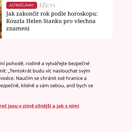
ASTROČLÁNKY
Jak zakončit rok podle horoskopu:
Kouzla Helen Stanku pro všechna
znamení
lní pohodě, rodině a vytvářejte bezpečné
nít: „Tentokrát budu víc naslouchat svým
vodce. Naučím se chránit své hranice a
 bezpečně, klidně a sám sebou, aniž bych se
oč jsou v zimě silnější a jak s nimi