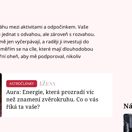
áhu mezi aktivitami a odpočinkem. Vaše
 jednat s odvahou, ale zároveň s rozvahou.
ě jen vyčerpávají, a raději ji investuji do
měřím se na cíle, které mají dlouhodobou
třní oheň, aby mě podporoval, nikoliv
ASTROČLÁNKY
Aura: Energie, která prozradí víc
než znamení zvěrokruhu. Co o vás
Ná
říká ta vaše?