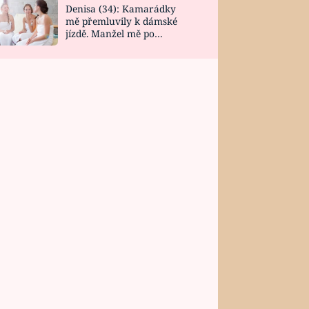
Denisa (34): Kamarádky
mě přemluvily k dámské
jízdě. Manžel mě po
návratu zaskočil