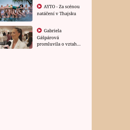
AYTO - Za scénou
natáčení v Thajsku
Gabriela
Gášpárová
promluvila o vztahu
a zakládání rodiny