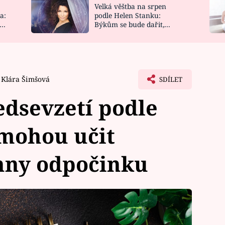
Velká věštba na srpen
NOVINKY
ZAHRADA
a:
podle Helen Stanku:
y
Býkům se bude dařit,
VIDEORECEPTY
DESIGN
Vodnáře čeká jízda
Klára Šimšová
SDÍLET
dsevzetí podle
 mohou učit
anny odpočinku