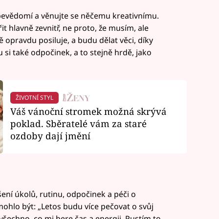
ebevědomí a věnujte se něčemu kreativnímu.
řit hlavně zevnitř, ne proto, že musím, ale
ě opravdu posiluje, a budu dělat věci, díky
u si také odpočinek, a to stejně hrdě, jako
ŽIVOTNÍ STYL
Váš vánoční stromek možná skrývá
poklad. Sběratelé vám za staré
ozdoby dají jmění
ní úkolů, rutinu, odpočinek a péči o
ohlo být: „Letos budu více pečovat o svůj
všechno, co mi bere čas a energii. Pustím to,