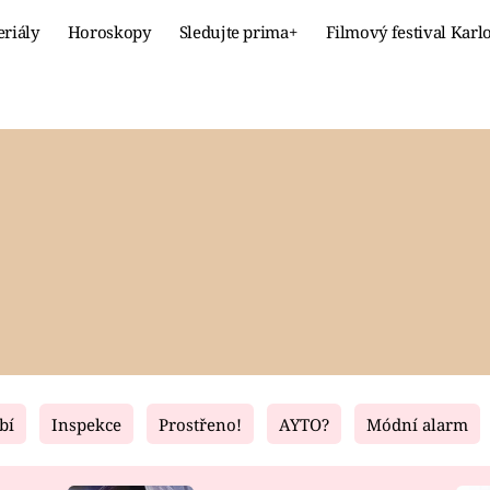
eriály
Horoskopy
Sledujte prima+
Filmový festival Karl
Celebrity
Recept
MÓDA A KRÁSA
HLAVNÍ JÍ
VZTAHY A SEX
SLADKÉ
PRIMA MAMINKA
ZDRAVÉ
bí
Inspekce
Prostřeno!
AYTO?
Módní alarm
Fresh
Living
RECEPTY
BYDLENÍ