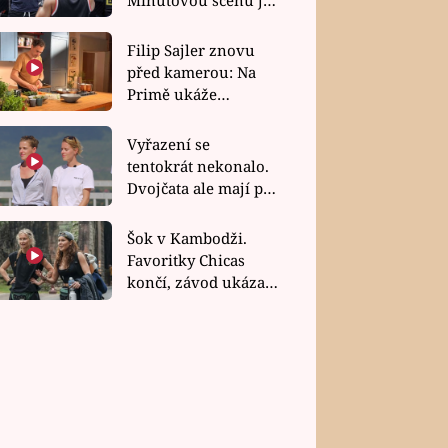
bez dubla
Filip Sajler znovu
před kamerou: Na
Primě ukáže
poctivou kuchyni i
rychlé recepty
Vyřazení se
tentokrát nekonalo.
Dvojčata ale mají po
uzavření třetí etapy
závodu nůž na krku
Šok v Kambodži.
Favoritky Chicas
končí, závod ukázal
svou nejtvrdší tvář