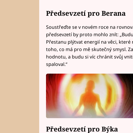
Předsevzetí pro Berana
Soustřeďte se v novém roce na rovnov
předsevzetí by proto mohlo znít: „Budu
Přestanu plýtvat energií na věci, které m
toho, co má pro mě skutečný smysl. Za
hodnotu, a budu si víc chránit svůj vni
spaloval.“
Předsevzetí pro Býka