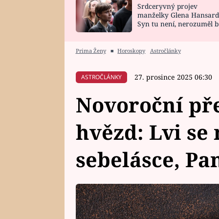
Srdceryvný projev
SNÁŘ
CELEBRITY
manželky Glena Hansard
Syn tu není, nerozuměl b
HOROSKOP NA
VAŘENÍ
tomu, vysvětlila
ROK 2023
Prima Ženy
■
Horoskopy
Astročlánky
27. prosince 2025 06:30
ASTROČLÁNKY
Novoroční pře
hvězd: Lvi se
sebelásce, P