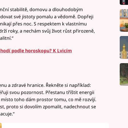
nanční stabilitě, domovu a dlouhodobým
udovat své jistoty pomalu a vědomě. Dopřeji
vznikají přes noc. S respektem k vlastnímu
rží roky, a nechám svůj život růst přirozeně,
litní.“
 hodí podle horoskopu? K Lvicím
enu a zdravé hranice. Řekněte si například:
řuji svou pozornost. Přestanu tříštit energii
 místo toho dám prostor tomu, co mě rozvíjí.
ost, proto si dovolím zpomalit, nadechnout se
acuje.“