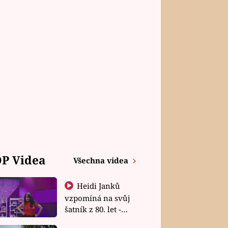
P Videa
Všechna videa
Heidi Janků
vzpomíná na svůj
šatník z 80. let -
Shopaholičky