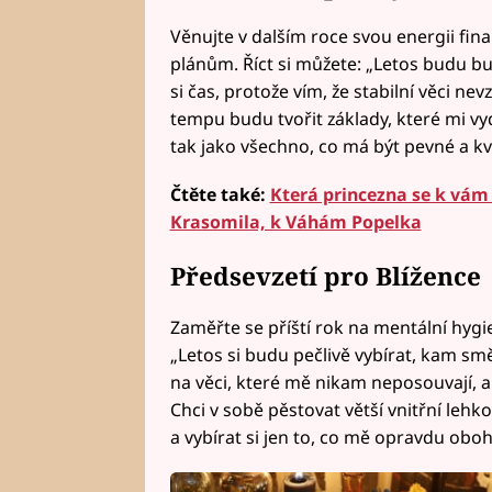
Věnujte v dalším roce svou energii fi
plánům. Říct si můžete: „Letos budu b
si čas, protože vím, že stabilní věci ne
tempu budu tvořit základy, které mi vyd
tak jako všechno, co má být pevné a kva
Čtěte také:
Která princezna se k vám
Krasomila, k Váhám Popelka
Předsevzetí pro Blížence
Zaměřte se příští rok na mentální hygi
„Letos si budu pečlivě vybírat, kam smě
na věci, které mě nikam neposouvají, a
Chci v sobě pěstovat větší vnitřní lehk
a vybírat si jen to, co mě opravdu oboh