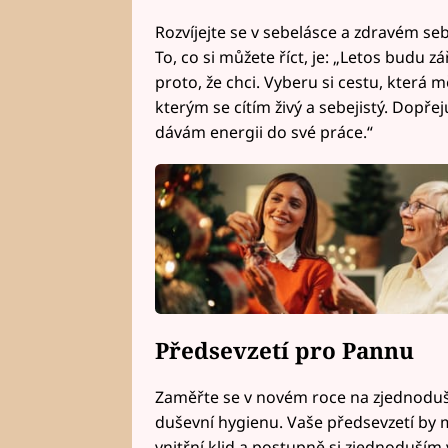
Rozvíjejte se v sebelásce a zdravém s
To, co si můžete říct, je: „Letos budu zá
proto, že chci. Vyberu si cestu, která m
kterým se cítím živý a sebejistý. Dopřej
dávám energii do své práce.“
Předsevzetí pro Pannu
Zaměřte se v novém roce na zjednoduše
duševní hygienu. Vaše předsevzetí by m
vnitřní klid a postupně si zjednoduším 