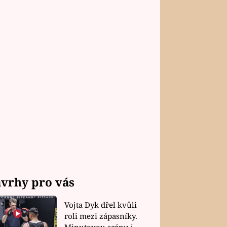
vrhy pro vás
Vojta Dyk dřel kvůli
roli mezi zápasníky.
Minutovou scénu jel