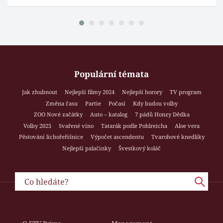
Populární témata
Jak zhubnout
Nejlepší filmy 2024
Nejlepší horory
TV program
Změna času
Partie
Počasí
Kdy budou volby
ZOO Nové začátky
Auto – katalog
7 pádů Honzy Dědka
Volby 2025
Svařené víno
Tatarák podle Pohlreicha
Aloe vera
Pěstování lichořeřišnice
Výpočet ascendentu
Tvarohové knedlíky
Nejlepší palačinky
Švestkový koláč