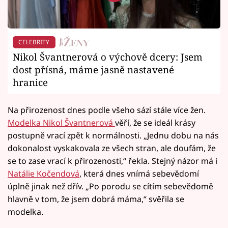
CELEBRITY
Nikol Švantnerová o výchově dcery: Jsem
dost přísná, máme jasně nastavené
hranice
Na přirozenost dnes podle všeho sází stále více žen.
Modelka Nikol Švantnerová
věří, že se ideál krásy
postupně vrací zpět k normálnosti. „Jednu dobu na nás
dokonalost vyskakovala ze všech stran, ale doufám, že
se to zase vrací k přirozenosti,“ řekla. Stejný názor má i
Natálie Kočendová
, která dnes vnímá sebevědomí
úplně jinak než dřív. „Po porodu se cítím sebevědomě
hlavně v tom, že jsem dobrá máma,“ svěřila se
modelka.