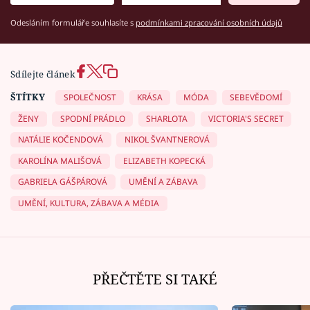
Odesláním formuláře souhlasíte s
podmínkami zpracování osobních údajů
Sdílejte článek
ŠTÍTKY
SPOLEČNOST
KRÁSA
MÓDA
SEBEVĚDOMÍ
ŽENY
SPODNÍ PRÁDLO
SHARLOTA
VICTORIA'S SECRET
NATÁLIE KOČENDOVÁ
NIKOL ŠVANTNEROVÁ
KAROLÍNA MALIŠOVÁ
ELIZABETH KOPECKÁ
GABRIELA GÁŠPÁROVÁ
UMĚNÍ A ZÁBAVA
UMĚNÍ, KULTURA, ZÁBAVA A MÉDIA
PŘEČTĚTE SI TAKÉ