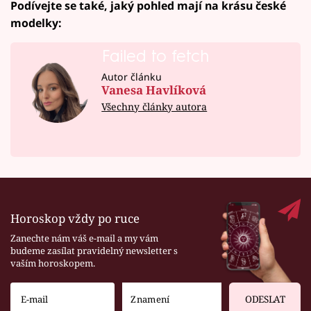
Podívejte se také, jaký pohled mají na krásu české
modelky:
Failed to fetch
Autor článku
Vanesa Havlíková
Všechny články autora
Horoskop vždy po ruce
Zanechte nám váš e-mail a my vám
budeme zasílat pravidelný newsletter s
vaším horoskopem.
ODESLAT