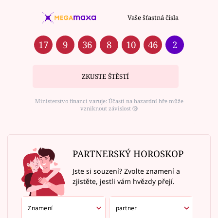
Vaše šťastná čísla
17
9
36
8
10
46
2
ZKUSTE ŠTĚSTÍ
Ministerstvo financí varuje: Účastí na hazardní hře může
vzniknout závislost ⑱
PARTNERSKÝ HOROSKOP
Jste si souzení? Zvolte znamení a
zjistěte, jestli vám hvězdy přejí.