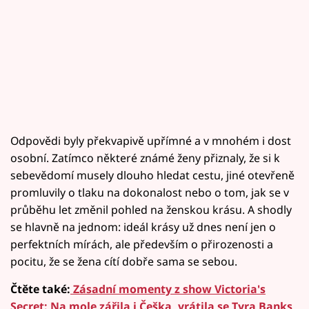
Odpovědi byly překvapivě upřímné a v mnohém i dost
osobní. Zatímco některé známé ženy přiznaly, že si k
sebevědomí musely dlouho hledat cestu, jiné otevřeně
promluvily o tlaku na dokonalost nebo o tom, jak se v
průběhu let změnil pohled na ženskou krásu. A shodly
se hlavně na jednom: ideál krásy už dnes není jen o
perfektních mírách, ale především o přirozenosti a
pocitu, že se žena cítí dobře sama se sebou.
Čtěte také:
Zásadní momenty z show Victoria's
Secret: Na mole zářila i Češka, vrátila se Tyra Banks