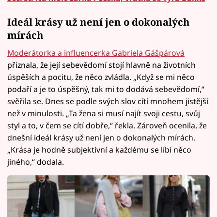
Ideál krásy už není jen o dokonalých
mírách
Moderátorka a influencerka Gabriela Gášpárová
přiznala, že její sebevědomí stojí hlavně na životních
úspěších a pocitu, že něco zvládla. „Když se mi něco
podaří a je to úspěšný, tak mi to dodává sebevědomí,“
svěřila se. Dnes se podle svých slov cítí mnohem jistější
než v minulosti. „Ta žena si musí najít svoji cestu, svůj
styl a to, v čem se cítí dobře,“ řekla. Zároveň ocenila, že
dnešní ideál krásy už není jen o dokonalých mírách.
„Krása je hodně subjektivní a každému se líbí něco
jiného,“ dodala.