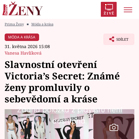
ŽIVĚ
Prima Ženy
■
Móda a krása
Trendy:
Polabí
Inspekce
Prostřeno!
AYTO?
MÓDA A KRÁSA
SDÍLET
Módní alarm
Zrádci
Proměny
31. května 2026 15:08
Vanesa Havlíková
Slavnostní otevření
Victoria’s Secret: Známé
Témata
ženy promluvily o
Celebrity
sebevědomí a kráse
Žádná položka z playlistu není
Vztahy
dostupná.
Seriály