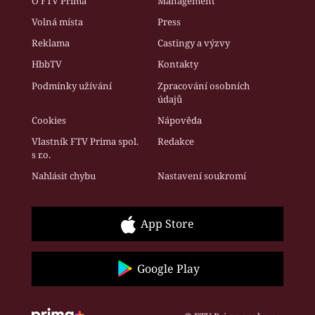
O FTV Prima
Management
Volná místa
Press
Reklama
Castingy a výzvy
HbbTV
Kontakty
Podmínky užívání
Zpracování osobních
údajů
Cookies
Nápověda
Vlastník FTV Prima spol.
Redakce
s r.o.
Nahlásit chybu
Nastavení soukromí
App Store
Google Play