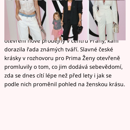
Horoskopy
Značka Victoria’s Secret byla vždy spojována s
Sledujte prima+
ženskostí, krásou a sebevědomím. Právě tato
Filmový festival Karlovy Vary
témata rezonovala i během slavnostního
otevření nové prodejny v centru Prahy, kam
Pořady
dorazila řada známých tváří. Slavné české
krásky v rozhovoru pro Prima Ženy otevřeně
Mámy sobě
promluvily o tom, co jim dodává sebevědomí,
zda se dnes cítí lépe než před lety i jak se
Přihlášení
podle nich proměnil pohled na ženskou krásu.
Sledujte nás