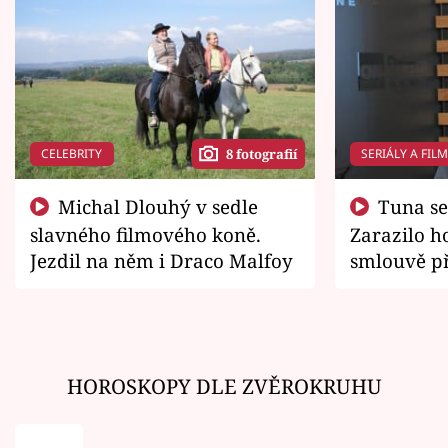
CELEBRITY
SERIÁLY A FIL
8 fotografií
Michal Dlouhý v sedle
Tuna se chtěl vrátit domů.
slavného filmového koně.
Zarazilo ho
Jezdil na něm i Draco Malfoy
smlouvě př
zemřít
HOROSKOPY DLE ZVĚROKRUHU