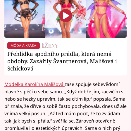
MÓDA A KRÁSA
Přehlídka spodního prádla, která nemá
obdoby. Zazářily Švantnerová, Mališová i
Schicková
Modelka Karolína Mališová
zase spojuje sebevědomí
hlavně s péčí o sebe samu. „Když dobře jím, zacvičím si
nebo se hezky upravím, tak se cítím líp,“ popsala. Sama
přiznala, že dříve o sobě často pochybovala, dnes už ale
vnímá velký posun. „Až teď mám pocit, že to zvládám
tak, jak bych si přála,“ svěřila se. Zároveň otevřeně
promluvila i o estetických úpravách. Sama o nich prý