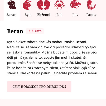
Beran
Býk
Blíženci
Rak
Lev
Panna
V
Beran
8. 8. 2026
Rychlé akce tohoto dne vás mohou zmást, Berani.
Nedivte se, že vám v hlavě víří poslední události týkající
se lásky a romantiky. Možná budete mít pocit, že se věci
dějí příliš rychle na to, abyste jim mohli skutečně
porozumět. Snažte se nebýt tak analytičtí. Možná zjistíte,
že se honíte za ztraceným cílem, zatímco vlak vyjíždí ze
stanice. Naskočte na palubu a nechte problém za sebou.
CELÝ HOROSKOP PRO DNEŠNÍ DEN