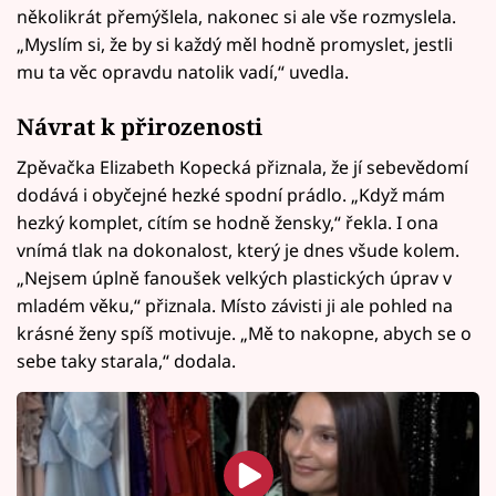
několikrát přemýšlela, nakonec si ale vše rozmyslela.
„Myslím si, že by si každý měl hodně promyslet, jestli
mu ta věc opravdu natolik vadí,“ uvedla.
Návrat k přirozenosti
Zpěvačka Elizabeth Kopecká přiznala, že jí sebevědomí
dodává i obyčejné hezké spodní prádlo. „Když mám
hezký komplet, cítím se hodně žensky,“ řekla. I ona
vnímá tlak na dokonalost, který je dnes všude kolem.
„Nejsem úplně fanoušek velkých plastických úprav v
mladém věku,“ přiznala. Místo závisti ji ale pohled na
krásné ženy spíš motivuje. „Mě to nakopne, abych se o
sebe taky starala,“ dodala.