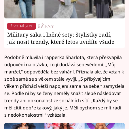
ŽIVOTNÍ STYL
Military saka i lněné sety: Stylistky radí,
jak nosit trendy, které letos uvidíte všude
Podobně mluvila i rapperka Sharlota, která překvapila
odpovědí na otázku, co jí dodává sebevědomí. „Můj
manžel,“ odpověděla bez váhání. Přiznala ale, že vztah k
sobě samé se s věkem stále vyvíjí. „S přibývajícím
věkem přichází větší napojení sama na sebe,“ zamyslela
se. Podle ní by se ženy neměly snažit slepě následovat
trendy ani dokonalost ze sociálních sítí. „Každý by se
měl cítit dobře takový, jaký je. Měli bychom se mít rádi i
s nedokonalostmi,“ vzkázala.