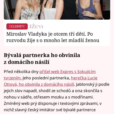
CELEBRITY
Miroslav Vladyka je otcem tří dětí. Po
rozvodu žije s o mnoho let mladší ženou
Bývalá partnerka ho obvinila
z domácího násilí
Před několika dny
přišel web Expres s šokujícím
tvrzením.
Jeho poslední partnerka,
herečka Lucie
Ottová, ho obvinila z domácího násilí
. Jablonský ji podle
jejich slov napadl, shodil ze schodů a ona skončila s
nohou v sádře, otřesem mozku a s modřinami.
Zmíněný web prý disponuje i textovými zprávami, v
nichž slavný český imitátor své bývalé partnerce