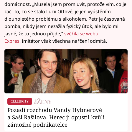
domácnost. „Musela jsem promluvit, protože vím, co je
zač. To, co se stalo Lucii Ottové, je jen vyústěním
dlouholetého problému s alkoholem. Petr je časovaná
bomba, nikdy jsem nezažila fyzický útok, ale bylo mi
jasné, že to jednou přijde,“
svěřila se webu
Expres.
Imitátor však všechna nařčení odmítá.
CELEBRITY
Pozadí rozchodu Vandy Hybnerové
a Saši Rašilova. Herec ji opustil kvůli
zámožné podnikatelce