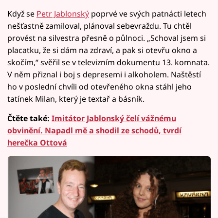
Když se
Petr Jablonský
poprvé ve svých patnácti letech
nešťastně zamiloval, plánoval sebevraždu. Tu chtěl
provést na silvestra přesně o půlnoci. „Schoval jsem si
placatku, že si dám na zdraví, a pak si otevřu okno a
skočím,“ svěřil se v televizním dokumentu 13. komnata.
V něm přiznal i boj s depresemi i alkoholem. Naštěstí
ho v poslední chvíli od otevřeného okna stáhl jeho
tatínek Milan, který je textař a básník.
Čtěte také:
Imitátor Jablonský čelí vážnému
obvinění. Napadl mě a shodil ze schodů, tvrdí
herečka Ottová