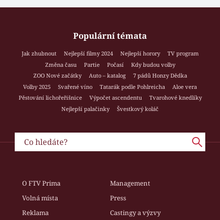
Populární témata
Jak zhubnout
Nejlepší filmy 2024
Nejlepší horory
TV program
Změna času
Partie
Počasí
Kdy budou volby
ZOO Nové začátky
Auto – katalog
7 pádů Honzy Dědka
Volby 2025
Svařené víno
Tatarák podle Pohlreicha
Aloe vera
Pěstování lichořeřišnice
Výpočet ascendentu
Tvarohové knedlíky
Nejlepší palačinky
Švestkový koláč
O FTV Prima
Management
Volná místa
Press
Reklama
Castingy a výzvy