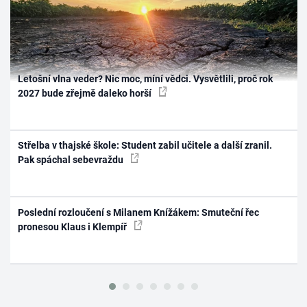
Letošní vlna veder? Nic moc, míní vědci. Vysvětlili, proč rok
2027 bude zřejmě daleko horší
Střelba v thajské škole: Student zabil učitele a další zranil.
Pak spáchal sebevraždu
Poslední rozloučení s Milanem Knížákem: Smuteční řec
pronesou Klaus i Klempíř