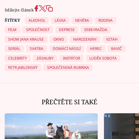
Sdílejte článek
ŠTÍTKY
ALKOHOL
LÁSKA
NEVĚRA
RODINA
FILM
SPOLEČNOST
DEPRESE
SEBEVRAŽDA
SHOW JANA KRAUSE
OKNO
NAROZENINY
VZTAH
SERIÁL
SVATBA
DOMÁCÍ NÁSILÍ
HEREC
BAVIČ
CELEBRITY
ZÁSNUBY
IMITÁTOR
LUDĚK SOBOTA
PETR JABLONSKÝ
SPOLEČENSKÁ RUBRIKA
PŘEČTĚTE SI TAKÉ