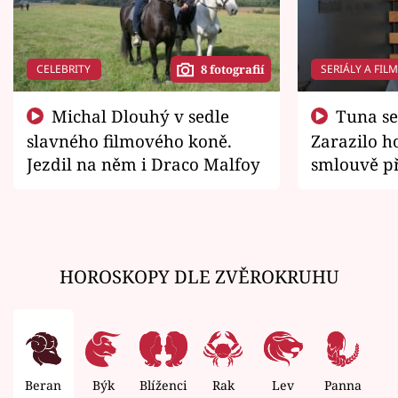
CELEBRITY
SERIÁLY A FIL
8 fotografií
Michal Dlouhý v sedle
Tuna se chtěl vrátit domů.
slavného filmového koně.
Zarazilo ho
Jezdil na něm i Draco Malfoy
smlouvě př
zemřít
HOROSKOPY DLE ZVĚROKRUHU
Beran
Býk
Blíženci
Rak
Lev
Panna
V