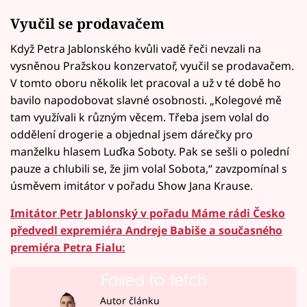
Vyučil se prodavačem
Když Petra Jablonského kvůli vadě řeči nevzali na
vysněnou Pražskou konzervatoř, vyučil se prodavačem.
V tomto oboru několik let pracoval a už v té době ho
bavilo napodobovat slavné osobnosti. „Kolegové mě
tam využívali k různým věcem. Třeba jsem volal do
oddělení drogerie a objednal jsem dárečky pro
manželku hlasem Luďka Soboty. Pak se sešli o polední
pauze a chlubili se, že jim volal Sobota,“ zavzpomínal s
úsměvem imitátor v pořadu Show Jana Krause.
Imitátor Petr Jablonský v pořadu Máme rádi Česko
předvedl expremiéra Andreje Babiše a současného
premiéra Petra Fialu:
Failed to fetch
Autor článku