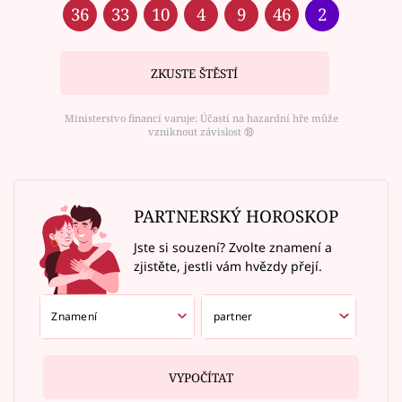
36
33
10
4
9
46
2
ZKUSTE ŠTĚSTÍ
Ministerstvo financí varuje: Účastí na hazardní hře může
vzniknout závislost ⑱
PARTNERSKÝ HOROSKOP
Jste si souzení? Zvolte znamení a
zjistěte, jestli vám hvězdy přejí.
VYPOČÍTAT