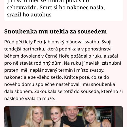
Jiří Wimmer se třikrát pokusil o
sebevraždu. Smrt si ho nakonec našla,
srazil ho autobus
Snoubenka mu utekla za sousedem
Před pěti lety Petr Jablonský plánoval svatbu. Svoji
tehdejší partnerku, která podnikala v pohostinství,
během dovolené v Černé Hoře požádal o ruku a začal
pro ně stavět rodinný dům. Na ruku jí navlékl zásnubní
prsten, měl naplánovaný termín i místo svatby,
nakonec ale ze všeho sešlo. Krátce poté, co se do
nového domu společně nastěhovali, mu snoubenka
dala sbohem. Zakoukala se totiž do souseda, kterého si
následně vzala za muže.