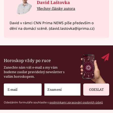
David Laštovka
Všechny články autora
David v rámci CNN Prima NEWS píše především o
dění na domácí scéně. (david.lastovka@iprima.cz)
Horoskop vždy po ruce
Zanechte nám váš e-mail a my vám
budeme zasílat pravidelný newsletter s
vaším horoskopem.
ODESLAT
Odesláním formuláře souhlasíte s
podmínkami zpracování osobních údajů