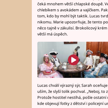
čeká mnohem větší chlapské doupě. V
chlebíkem s avokádem a vajíčkem. Pak s
tom, kdo by mohl být taktik. Lucas tvrd
nikomu. Marie upozorňuje, že tento poř
něco tajně v zákulisí. Brokolicový krém 
větší má úspěch.
Lucas chválí výrazný sýr, Sarah oceňuj
uším, že slyší tolik pochval. „Neboj, t
Protože hostitel nestíhá, pošle ostatní n
kde objevují fotky z dětství i policejní 