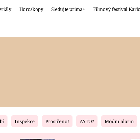
eriály
Horoskopy
Sledujte prima+
Filmový festival Karl
Celebrity
Recept
MÓDA A KRÁSA
HLAVNÍ JÍ
VZTAHY A SEX
SLADKÉ
PRIMA MAMINKA
ZDRAVÉ
bí
Inspekce
Prostřeno!
AYTO?
Módní alarm
Fresh
Living
RECEPTY
BYDLENÍ