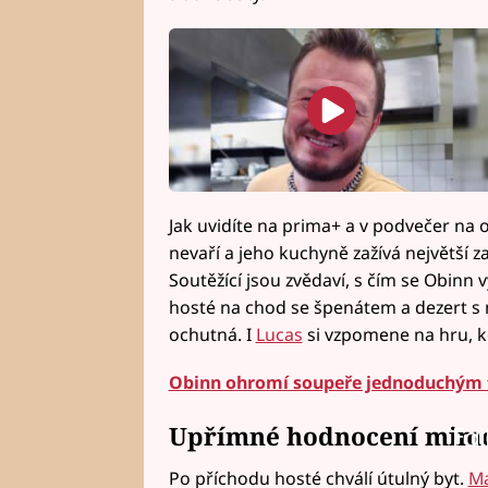
Jak uvidíte na prima+ a v podvečer na 
nevaří a jeho kuchyně zažívá největší 
Soutěžící jsou zvědaví, s čím se Obinn 
hosté na chod se špenátem a dezert s n
ochutná. I
Lucas
si vzpomene na hru, k
Obinn ohromí soupeře jednoduchým 
Upřímné hodnocení mimo
Fai
Po příchodu hosté chválí útulný byt.
Ma