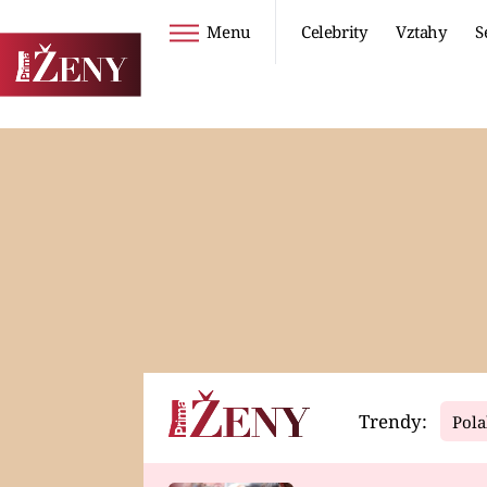
Menu
Celebrity
Vztahy
S
Seriály
Životní styl
ZOO
DIETY A HUBNUTÍ
PROSTŘENO!
CESTOVÁNÍ A
DOVOLENÁ
DUCH
ZDRAVÍ
Trendy:
Pola
Horoskopy
Video
ASTROČLÁNKY
SERIÁLY