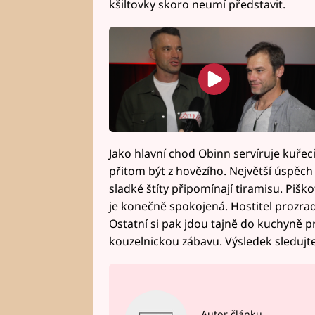
kšiltovky skoro neumí představit.
Jako hlavní chod Obinn servíruje kuřec
přitom být z hovězího. Největší úspěch
sladké štíty připomínají tiramisu. Piš
je konečně spokojená. Hostitel prozrad
Ostatní si pak jdou tajně do kuchyně p
kouzelnickou zábavu. Výsledek sledujte
Autor článku