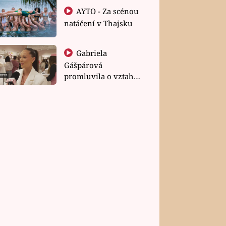
AYTO - Za scénou
natáčení v Thajsku
Gabriela
Gášpárová
promluvila o vztahu
a zakládání rodiny