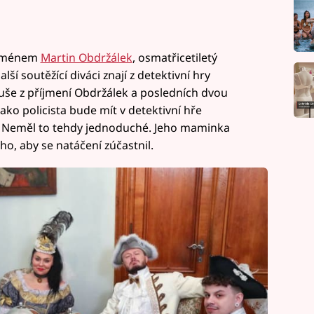
m jménem
Martin Obdržálek
, osmatřicetiletý
lší soutěžící diváci znají z detektivní hry
duše z příjmení Obdržálek a posledních dvou
jako policista bude mít v detektivní hře
mo. Neměl to tehdy jednoduché. Jeho maminka
o, aby se natáčení zúčastnil.