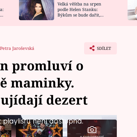
Velká věštba na srpen
NOVINKY
ZAHRADA
a:
podle Helen Stanku:
y
Býkům se bude dařit,
VIDEORECEPTY
DESIGN
Vodnáře čeká jízda
Petra Jaroševská
SDÍLET
nn promluví o
tě maminky.
ujídají dezert
playlistu není dostupná.