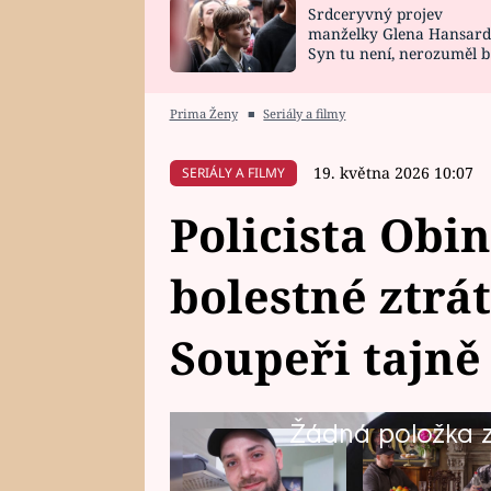
Srdceryvný projev
SNÁŘ
CELEBRITY
manželky Glena Hansard
Syn tu není, nerozuměl b
HOROSKOP NA
VAŘENÍ
tomu, vysvětlila
ROK 2023
Prima Ženy
■
Seriály a filmy
19. května 2026 10:07
SERIÁLY A FILMY
Policista Obi
bolestné ztrá
Soupeři tajně 
Žádná položka z 