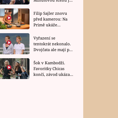
bez dubla
Filip Sajler znovu
před kamerou: Na
Primě ukáže
poctivou kuchyni i
rychlé recepty
Vyřazení se
tentokrát nekonalo.
Dvojčata ale mají po
uzavření třetí etapy
závodu nůž na krku
Šok v Kambodži.
Favoritky Chicas
končí, závod ukázal
svou nejtvrdší tvář