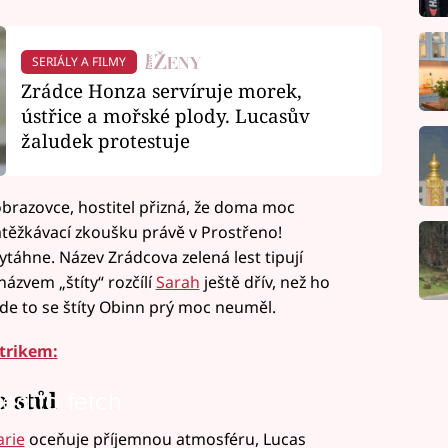
SERIÁLY A FILMY
Zrádce Honza servíruje morek,
ústřice a mořské plody. Lucasův
žaludek protestuje
obrazovce, hostitel přizná, že doma moc
zatěžkávací zkoušku právě v Prostřeno!
vytáhne. Název Zrádcova zelená lest tipují
ázvem „štíty“ rozčílí
Sarah
ještě dřív, než ho
de to se štíty Obinn prý moc neuměl.
trikem:
 stůl
led to fetch
rie
oceňuje příjemnou atmosféru, Lucas