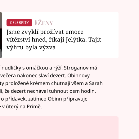
CELEBRITY
Jsme zvyklí prožívat emoce
vítězství hned, říkají Jelýtka. Tajit
výhru byla výzva
í nudličky s omáčkou a rýží. Stroganov má
 večera nakonec slaví dezert. Obinnovy
koty proložené krémem chutnají všem a Sarah
í, že dezert nechával tuhnout osm hodin.
ro přídavek, zatímco Obinn připravuje
 v úterý na Primě.