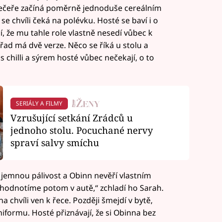
ečeře začíná poměrně jednoduše cereálním
e chvíli čeká na polévku. Hosté se baví i o
í, že mu tahle role vlastně nesedí vůbec k
ad má dvě verze. Něco se říká u stolu a
s chilli a sýrem hosté vůbec nečekají, o to
SERIÁLY A FILMY
Vzrušující setkání Zrádců u
jednoho stolu. Pocuchané nervy
spraví salvy smíchu
e jemnou pálivost a Obinn nevěří vlastním
o zhodnotíme potom v autě,“ zchladí ho Sarah.
a chvíli ven k řece. Později šmejdí v bytě,
uniformu. Hosté přiznávají, že si Obinna bez