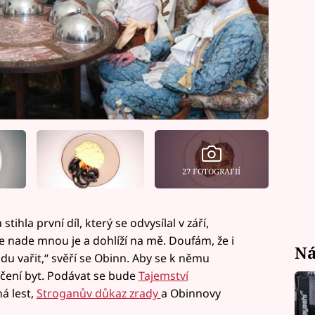
27 FOTOGRAFIÍ
hla první díl, který se odvysílal v září,
že nade mnou je a dohlíží na mě. Doufám, že i
Ná
u vařit,“ svěří se Obinn. Aby se k němu
táčení byt. Podávat se bude
Tajemství
ná lest,
Stroganův důkaz zrady
a Obinnovy