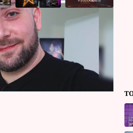
9 FOTOGRAFIÍ
 ovládne policista Obinn, který kvůli
„zrádcovský“ stroganov i sladké štíty.
ujídat dezert a řeší, jak vlastně
TO