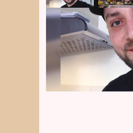
Úterní reprízu kuchařského klání
natáčení přestaví byt. Servíruje 
Soutěžící mu polezou do kuchyně 
vypadá bez kšiltovky.