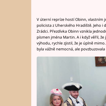
V úterní repríze hostí Obinn, vlastní
policista z Uherského Hradiště. Jeho i da
Zrádci. Přezdívka Obinn vznikla jedno
písmen jména Martin. A i když věřil, že 
výhodu, rychle zjistil, že je úplně mi
byla vážně nemocná, ale povzbuzovala h