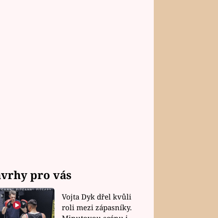
vrhy pro vás
Vojta Dyk dřel kvůli
roli mezi zápasníky.
Minutovou scénu jel