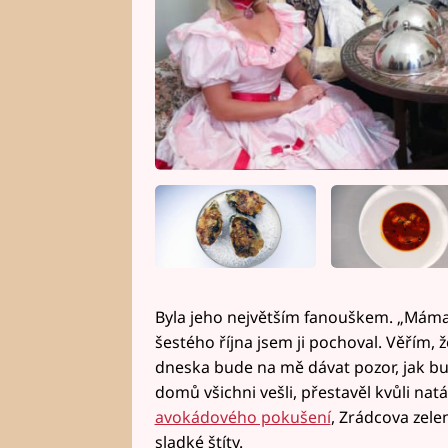
Byla jeho největším fanouškem. „Máma sti
šestého října jsem ji pochoval. Věřím, 
dneska bude na mě dávat pozor, jak bud
domů všichni vešli, přestavěl kvůli na
avokádového pokušení
, Zrádcova zele
sladké štíty.