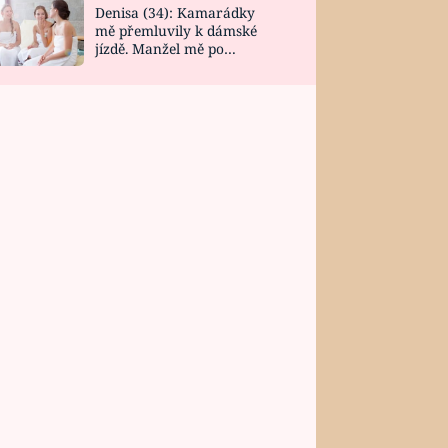
Denisa (34): Kamarádky
mě přemluvily k dámské
jízdě. Manžel mě po
návratu zaskočil