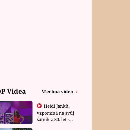
P Videa
Všechna videa
Heidi Janků
vzpomíná na svůj
šatník z 80. let -
Shopaholičky