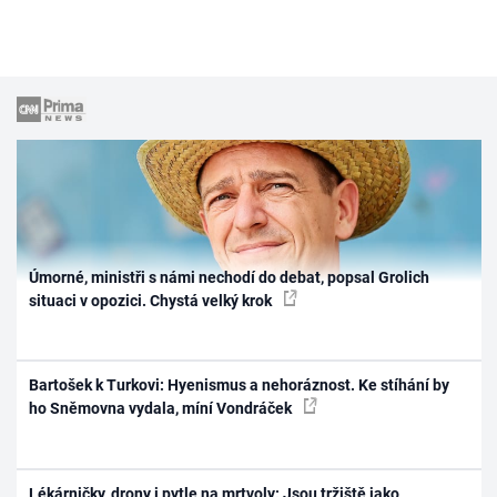
Úmorné, ministři s námi nechodí do debat, popsal Grolich
situaci v opozici. Chystá velký krok
Bartošek k Turkovi: Hyenismus a nehoráznost. Ke stíhání by
ho Sněmovna vydala, míní Vondráček
Lékárničky, drony i pytle na mrtvoly: Jsou tržiště jako