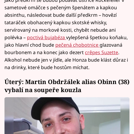
sametové omáčce s pečeným špenátem a kapkou
absinthu, následovat bude další předkrm – hovězí
tataráček obohacený kapkou skotské whisky,
servírovaný na morkové kosti, chybět nebude ani
polévka –
poctivá bujabéza
vylepšená špetkou koňaku,
jako hlavní chod bude
pečená chobotnice
glazovaná
bourbonem a na konec jako dezert
crêpes Suzette
.
Alkohol nebude jen v jídle, ale Honza bude klást důraz i
na drinky, které bude hostům míchat.
Úterý: Martin Obdržálek alias Obinn (38)
vybalí na soupeře kouzla