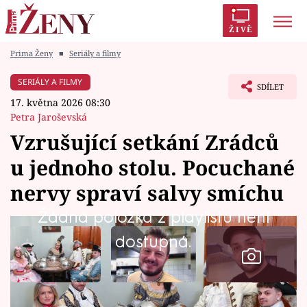
ŽIVĚ
Prima Ženy
■
Seriály a filmy
Trendy:
Polabí
Inspekce
Prostřeno!
AYTO?
SERIÁLY A FILMY
SDÍLET
Módní alarm
Zrádci
Proměny
17. května 2026 08:30
Petra Jaroševská
Vzrušující setkání Zrádců
u jednoho stolu. Pocuchané
Témata
nervy spraví salvy smíchu
Celebrity
Žádná položka z playlistu není
dostupná.
Vztahy
Seriály