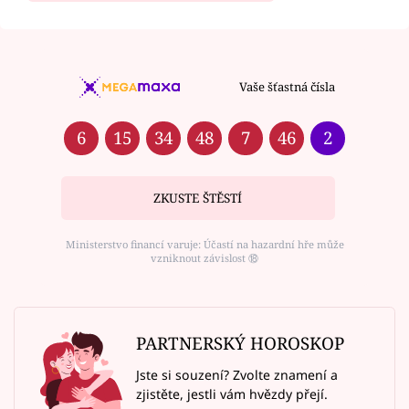
Vaše šťastná čísla
6
15
34
48
7
46
2
ZKUSTE ŠTĚSTÍ
Ministerstvo financí varuje: Účastí na hazardní hře může
vzniknout závislost ⑱
PARTNERSKÝ HOROSKOP
Jste si souzení? Zvolte znamení a
zjistěte, jestli vám hvězdy přejí.