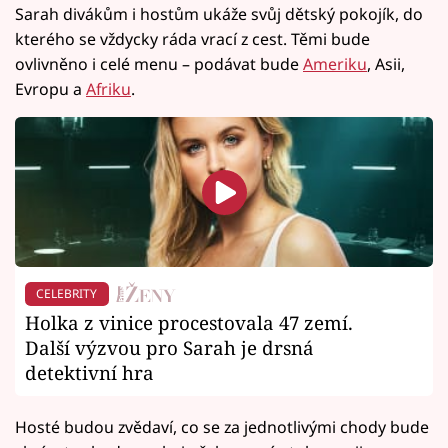
Sarah divákům i hostům ukáže svůj dětský pokojík, do
kterého se vždycky ráda vrací z cest. Těmi bude
ovlivněno i celé menu – podávat bude
Ameriku
, Asii,
Evropu a
Afriku
.
CELEBRITY
Holka z vinice procestovala 47 zemí.
Další výzvou pro Sarah je drsná
detektivní hra
Hosté budou zvědaví, co se za jednotlivými chody bude