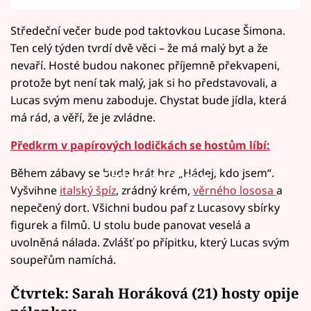
Středeční večer bude pod taktovkou Lucase Šimona.
Ten celý týden tvrdí dvě věci – že má malý byt a že
nevaří. Hosté budou nakonec příjemně překvapeni,
protože byt není tak malý, jak si ho představovali, a
Lucas svým menu zaboduje. Chystat bude jídla, která
má rád, a věří, že je zvládne.
Předkrm v papírových lodičkách se hostům líbí:
Během zábavy se bude hrát hra „Hádej, kdo jsem“.
Failed to fetch
Vyšvihne
italský špíz
, zrádný krém,
věrného lososa
a
nepečený dort. Všichni budou paf z Lucasovy sbírky
figurek a filmů. U stolu bude panovat veselá a
uvolněná nálada. Zvlášť po přípitku, který Lucas svým
soupeřům namíchá.
Čtvrtek: Sarah Horáková (21) hosty opije