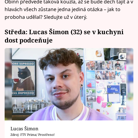
Obinn předvede taková kouzla, až se bude dech tajit a v
hlavách všech zůstane jedna jediná otázka – jak to
proboha udělal? Sledujte už v úterý.
Středa: Lucas Šimon (32) se v kuchyni
dost podceňuje
Lucas Šimon
Zdroj: FTV Prima/ Prostřeno!