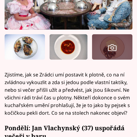
Zjistíme, jak se Zrádci umí postavit k plotně, co na ní
zvládnou vykouzlit a zda si jedou podle vlastní taktiky,
nebo si večer přišli užít a předvést, jak jsou šikovní. Ne
všichni rádi tráví čas u plotny. Někteří dokonce o svém
kuchařském umění prohlašují, že je to jako by pejsek s
kočičkou pekli dort. Co se na stolech nakonec objeví?
Pondělí: Jan Vlachynský (37) uspořádá
večeři v baru