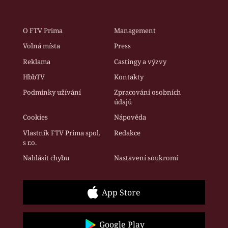
O FTV Prima
Management
Volná místa
Press
Reklama
Castingy a výzvy
HbbTV
Kontakty
Podmínky užívání
Zpracování osobních
údajů
Cookies
Nápověda
Vlastník FTV Prima spol.
Redakce
s r.o.
Nahlásit chybu
Nastavení soukromí
App Store
Google Play