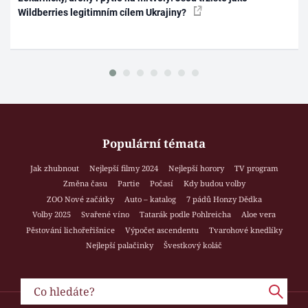
Wildberries legitimním cílem Ukrajiny?
Populární témata
Jak zhubnout
Nejlepší filmy 2024
Nejlepší horory
TV program
Změna času
Partie
Počasí
Kdy budou volby
ZOO Nové začátky
Auto – katalog
7 pádů Honzy Dědka
Volby 2025
Svařené víno
Tatarák podle Pohlreicha
Aloe vera
Pěstování lichořeřišnice
Výpočet ascendentu
Tvarohové knedlíky
Nejlepší palačinky
Švestkový koláč