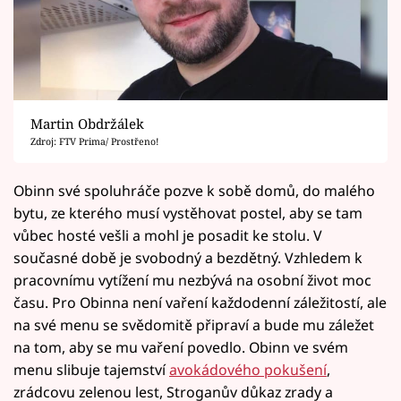
Martin Obdržálek
Zdroj: FTV Prima/ Prostřeno!
Obinn své spoluhráče pozve k sobě domů, do malého
bytu, ze kterého musí vystěhovat postel, aby se tam
vůbec hosté vešli a mohl je posadit ke stolu. V
současné době je svobodný a bezdětný. Vzhledem k
pracovnímu vytížení mu nezbývá na osobní život moc
času. Pro Obinna není vaření každodenní záležitostí, ale
na své menu se svědomitě připraví a bude mu záležet
na tom, aby se mu vaření povedlo. Obinn ve svém
menu slibuje tajemství
avokádového pokušení
,
zrádcovu zelenou lest, Stroganův důkaz zrady a