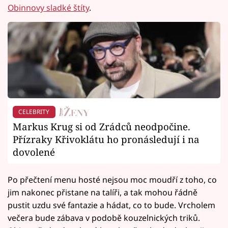
Obinnovy sladké štíty
.
CELEBRITY
Markus Krug si od Zrádců neodpočine.
Přízraky Křivoklátu ho pronásledují i na
dovolené
Po přečtení menu hosté nejsou moc moudří z toho, co
jim nakonec přistane na talíři, a tak mohou řádně
pustit uzdu své fantazie a hádat, co to bude. Vrcholem
večera bude zábava v podobě kouzelnických triků.