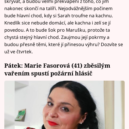
skrývat, a budou velmi překvapení z toho, co jim
nakonec skončí na talíři. Nejodvážnějším počinem
bude hlavní chod, kdy si Sarah troufne na kachnu.
Knedlík sice nebude domácí, ale kachna i zelí se jí
povedou. A to bude šok pro Marušku, protože ta
chystá stejný hlavní chod. Zaujmou její pokrmy a
budou přesně těmi, které jí přinesou výhru? Dozvíte se
už ve čtvrtek.
Pátek: Marie Fasorová (41) zběsilým
vařením spustí požární hlásič