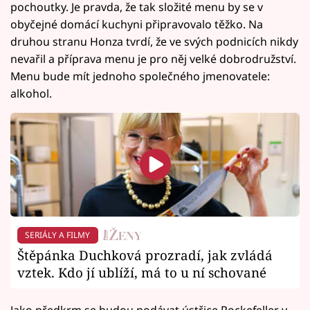
pochoutky. Je pravda, že tak složité menu by se v
obyčejné domácí kuchyni připravovalo těžko. Na
druhou stranu Honza tvrdí, že ve svých podnicích nikdy
nevařil a příprava menu je pro něj velké dobrodružství.
Menu bude mít jednoho společného jmenovatele:
alkohol.
SERIÁLY A FILMY
Štěpánka Duchková prozradí, jak zvládá
vztek. Kdo jí ublíží, má to u ní schované
Jako předkrm se budou podávat ústřice Rockefeller v