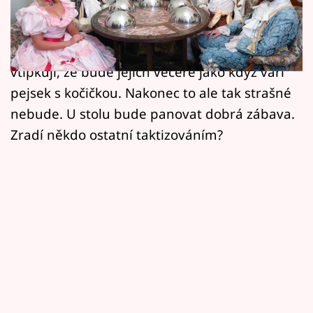
Horoskopy
Repríza speciálního souboje o nejlepšího
amatérského kuchaře patří tento týden
Sledujte prima+
Zrádcům. Účastníci detektivní hry nejprve
Filmový festival Karlovy Vary
vtipkují, že bude jejich večeře jako když vaří
pejsek s kočičkou. Nakonec to ale tak strašné
Pořady
nebude. U stolu bude panovat dobrá zábava.
Zradí někdo ostatní taktizováním?
Mámy sobě
Přihlášení
Sledujte nás