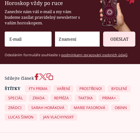
Horoskop vždy po ruce
Zanechte nám váš e-mail a my vám
budeme zasílat pravidelný newsletter s
vaším horoskopem.
ODESLAT
Odesláním formuláře souhlasíte s
podmínkami zpracování osobních údajů
Sdílejte článek
ŠTÍTKY
FTV PRIMA
VAŘENÍ
PROSTŘENO!
BYDLENÍ
SPECIÁL
ZRADA
REPRÍZA
TAKTIKA
PRIMA+
ZRÁDCI
SARAH HORÁKOVÁ
MARIE FASOROVÁ
OBINN
LUCAS ŠIMON
JAN VLACHYNSKÝ