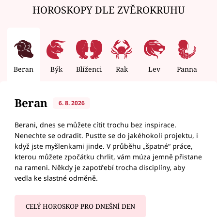
HOROSKOPY DLE ZVĚROKRUHU
Beran
Býk
Blíženci
Rak
Lev
Panna
V
Beran
6. 8. 2026
Berani, dnes se můžete cítit trochu bez inspirace.
Nenechte se odradit. Pusťte se do jakéhokoli projektu, i
když jste myšlenkami jinde. V průběhu „špatné“ práce,
kterou můžete zpočátku chrlit, vám múza jemně přistane
na rameni. Někdy je zapotřebí trocha disciplíny, aby
vedla ke slastné odměně.
CELÝ HOROSKOP PRO DNEŠNÍ DEN