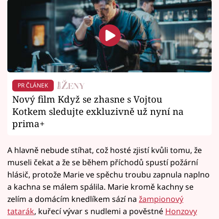
PR ČLÁNEK
Nový film Když se zhasne s Vojtou
Kotkem sledujte exkluzivně už nyní na
prima+
A hlavně nebude stíhat, což hosté zjistí kvůli tomu, že
museli čekat a že se během příchodů spustí požární
hlásič, protože Marie ve spěchu troubu zapnula naplno
a kachna se málem spálila. Marie kromě kachny se
zelím a domácím knedlíkem sází na
žampionový
tatarák
, kuřecí vývar s nudlemi a pověstné
Honzovy