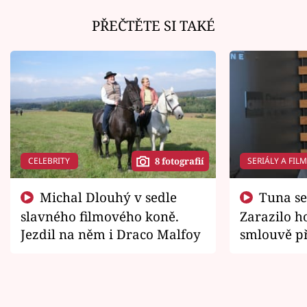
PŘEČTĚTE SI TAKÉ
CELEBRITY
SERIÁLY A FIL
8 fotografií
Michal Dlouhý v sedle
Tuna se chtěl vrátit domů.
slavného filmového koně.
Zarazilo ho
Jezdil na něm i Draco Malfoy
smlouvě př
zemřít