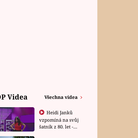
P Videa
Všechna videa
Heidi Janků
vzpomíná na svůj
šatník z 80. let -
Shopaholičky