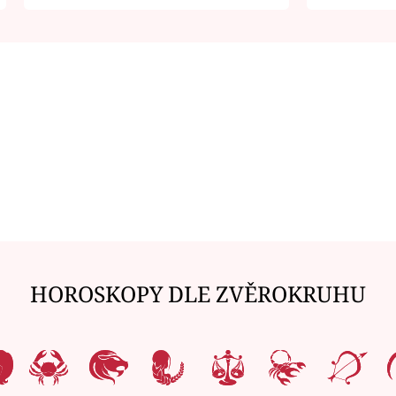
zemřít
je v nemil
HOROSKOPY DLE ZVĚROKRUHU