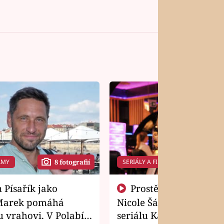
LMY
SERIÁLY A FILMY
8 fotografií
14 f
Prostě si o to řekla! Takhle
Marek pomáhá
Nicole Šáchová získala r
 vrahovi. V Polabí
seriálu Kamarádi