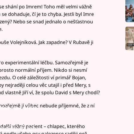
 se shání po Imrem! Toho měl velmi vážně
se dohaduje, čí je to chyba. Jestli byl Imre
ízený? Nebo se snad jednalo o nešťastnou
e.
uše Volejníková. Jak zapadne? V Rubavě ji
pro experimentální léčbu. Samozřejmě je
aprosto normální příjem. Nikdo si nesmí
zdu. O celé záležitosti ví primář Bojan,
nejraději celou věc utajil i před Mery, s
 vlastně Jiří ví, že spolu David s Mery chodí?
ozřejmě jí vůbec nebude příjemné, že z ní
led to fetch
alší vážný pacient – chlapec, kterého
led to fetch
á podle všeho psy nalezence raději než