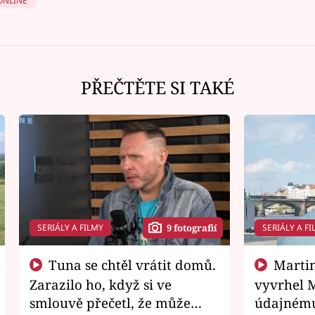
ONLINE
PŘEČTĚTE SI TAKÉ
SERIÁLY A FILMY
SERIÁLY A FI
9 fotografií
Tuna se chtěl vrátit domů.
Martin Písařík jako
Zarazilo ho, když si ve
vyvrhel 
smlouvě přečetl, že může
údajnému