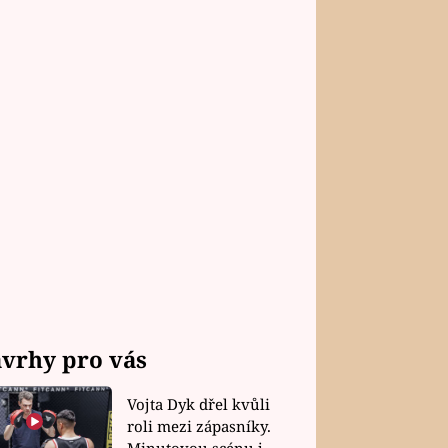
vrhy pro vás
Vojta Dyk dřel kvůli
roli mezi zápasníky.
Minutovou scénu jel