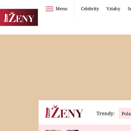
Menu
Celebrity
Vztahy
S
Seriály
Životní styl
ZOO
DIETY A HUBNUTÍ
PROSTŘENO!
CESTOVÁNÍ A
DOVOLENÁ
DUCH
ZDRAVÍ
Trendy:
Pola
Horoskopy
Video
ASTROČLÁNKY
SERIÁLY