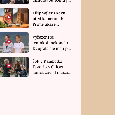
bez dubla
Filip Sajler znovu
před kamerou: Na
Primě ukáže
poctivou kuchyni i
rychlé recepty
Vyřazení se
tentokrát nekonalo.
Dvojčata ale mají po
uzavření třetí etapy
závodu nůž na krku
Šok v Kambodži.
Favoritky Chicas
končí, závod ukázal
svou nejtvrdší tvář