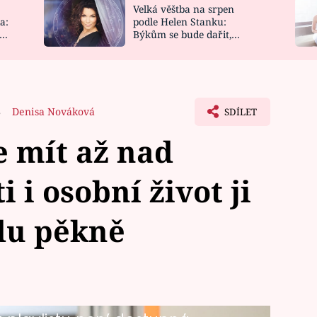
Velká věštba na srpen
NOVINKY
ZAHRADA
a:
podle Helen Stanku:
y
Býkům se bude dařit,
VIDEORECEPTY
DESIGN
Vodnáře čeká jízda
8
Denisa Nováková
SDÍLET
e mít až nad
i i osobní život ji
du pěkně