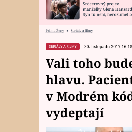
Srdceryvný projev
SNÁŘ
CELEBRITY
manželky Glena Hansard
Syn tu není, nerozuměl b
HOROSKOP NA
VAŘENÍ
tomu, vysvětlila
ROK 2023
Prima Ženy
■
Seriály a filmy
30. listopadu 2017 16:1
SERIÁLY A FILMY
Vali toho bud
hlavu. Pacient
v Modrém kó
vydeptají