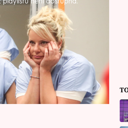
playlistu není dostupná.
v duchu krásného českého přísloví,
inou pořádně a všechno. Vedle vážné
spolehnout ani na Danyho, navíc ji
pce napadného agresivním psem.
TO