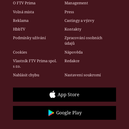
O FTV Prima
Management
Volná místa
Press
Reklama
Castingy a výzvy
HbbTV
Kontakty
Podmínky užívání
Zpracování osobních
údajů
Cookies
Nápověda
Vlastník FTV Prima spol.
Redakce
s r.o.
Nahlásit chybu
Nastavení soukromí
App Store
Google Play