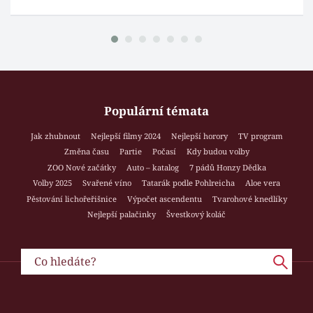
Populární témata
Jak zhubnout
Nejlepší filmy 2024
Nejlepší horory
TV program
Změna času
Partie
Počasí
Kdy budou volby
ZOO Nové začátky
Auto – katalog
7 pádů Honzy Dědka
Volby 2025
Svařené víno
Tatarák podle Pohlreicha
Aloe vera
Pěstování lichořeřišnice
Výpočet ascendentu
Tvarohové knedlíky
Nejlepší palačinky
Švestkový koláč