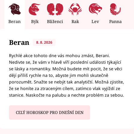
Beran
Býk
Blíženci
Rak
Lev
Panna
V
Beran
8. 8. 2026
Rychlé akce tohoto dne vás mohou zmást, Berani.
Nedivte se, že vám v hlavě víří poslední události týkající
se lásky a romantiky. Možná budete mít pocit, že se věci
dějí příliš rychle na to, abyste jim mohli skutečně
porozumět. Snažte se nebýt tak analytičtí. Možná zjistíte,
že se honíte za ztraceným cílem, zatímco vlak vyjíždí ze
stanice. Naskočte na palubu a nechte problém za sebou.
CELÝ HOROSKOP PRO DNEŠNÍ DEN