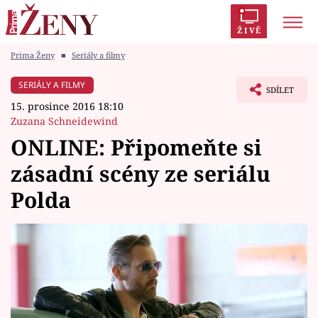
ŽIVĚ
Prima Ženy
■
Seriály a filmy
Trendy:
Polabí
Inspekce
Prostřeno!
AYTO?
SERIÁLY A FILMY
SDÍLET
Módní alarm
Zrádci
Proměny
15. prosince 2016 18:10
Zuzana Schneidewind
ONLINE: Připomeňte si
zásadní scény ze seriálu
Témata
Polda
Celebrity
Vztahy
Seriály