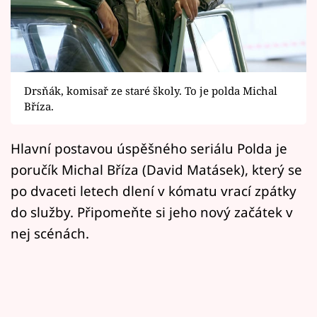
Horoskopy
Sledujte prima+
Filmový festival Karlovy Vary
Drsňák, komisař ze staré školy. To je polda Michal
Pořady
Bříza.
Mámy sobě
Hlavní postavou úspěšného seriálu Polda je
poručík Michal Bříza (David Matásek), který se
Přihlášení
po dvaceti letech dlení v kómatu vrací zpátky
do služby. Připomeňte si jeho nový začátek v
nej scénách.
Sledujte nás