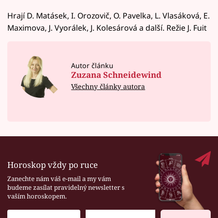
Hrají D. Matásek, I. Orozovič, O. Pavelka, L. Vlasáková, E.
Maximova, J. Vyorálek, J. Kolesárová a další. Režie J. Fuit
Autor článku
Zuzana Schneidewind
Všechny články autora
Horoskop vždy po ruce
Zanechte nám váš e-mail a my vám
budeme zasílat pravidelný newsletter s
vaším horoskopem.