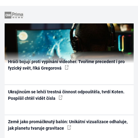
Hráči bojují proti vypínání videoher. Tvoříme precedent i pro
fyzický svět, říká Gregorová
Ukrajincům se lehčí trestná činnost odpouštěla, tvrdí Koten.
Pospíšil chtěl vidět čísla
Země jako promáčknutý balón: Unikátní vizualizace odhaluje,
jak planetu tvaruje gravitace