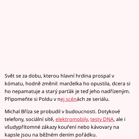
Svět se za dobu, kterou hlavní hrdina prospal v
kómatu, hodně změnil: manželka ho opustila, dcera si
ho nepamatuje a starý parťák je teď jeho nadřízeným.
Připomeňte si Poldu v n
ej scén
ách ze seriálu.
Michal Bříza se probudil v budoucnosti. Dotykové
telefony, sociální sítě,
elektromobily
,
testy DNA
, ale i
všudypřítomné zákazy kouření nebo kávovary na
kapsle jsou na běžném dením pořádku.