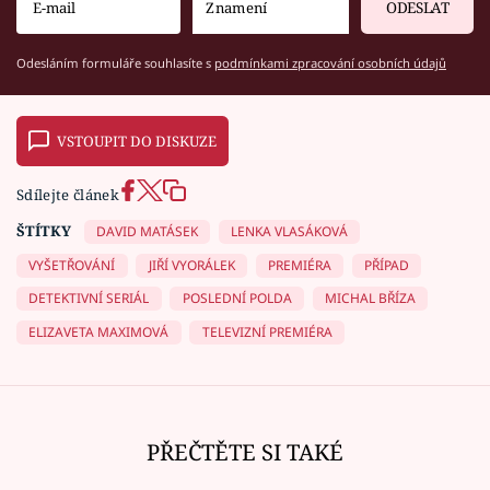
ODESLAT
Odesláním formuláře souhlasíte s
podmínkami zpracování osobních údajů
VSTOUPIT DO DISKUZE
Sdílejte článek
ŠTÍTKY
DAVID MATÁSEK
LENKA VLASÁKOVÁ
VYŠETŘOVÁNÍ
JIŘÍ VYORÁLEK
PREMIÉRA
PŘÍPAD
DETEKTIVNÍ SERIÁL
POSLEDNÍ POLDA
MICHAL BŘÍZA
ELIZAVETA MAXIMOVÁ
TELEVIZNÍ PREMIÉRA
PŘEČTĚTE SI TAKÉ