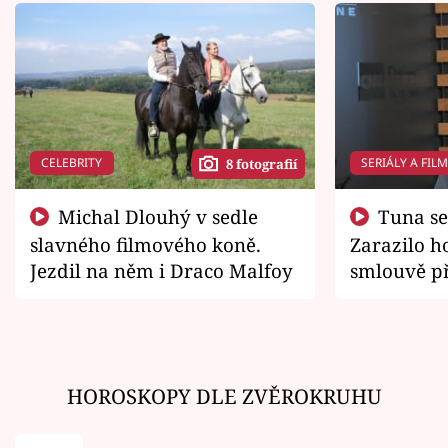
CELEBRITY
SERIÁLY A FIL
8 fotografií
Michal Dlouhý v sedle
Tuna se chtěl vrátit domů.
slavného filmového koně.
Zarazilo ho
Jezdil na něm i Draco Malfoy
smlouvě př
zemřít
HOROSKOPY DLE ZVĚROKRUHU