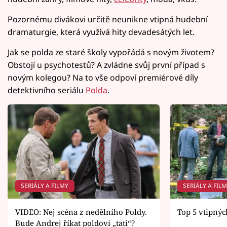
Pozornému divákovi určitě neunikne vtipná hudební
dramaturgie, která využívá hity devadesátých let.
Jak se polda ze staré školy vypořádá s novým životem?
Obstojí u psychotestů? A zvládne svůj první případ s
novým kolegou? Na to vše odpoví premiérové díly
detektivního seriálu
Polda
.
SERIÁLY A FILMY
SERIÁLY A FIL
VIDEO: Nej scéna z nedělního Poldy.
Top 5 vtipnýc
Bude Andrej říkat poldovi „tati“?