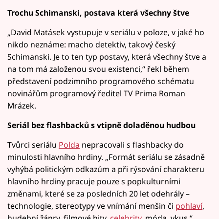
Trochu Schimanski, postava která všechny štve
„David Matásek vystupuje v seriálu v poloze, v jaké ho
nikdo neznáme: macho detektiv, takový český
Schimanski. Je to ten typ postavy, která všechny štve a
na tom má založenou svou existenci,“ řekl během
představení podzimního programového schématu
novinářům programový ředitel TV Prima Roman
Mrázek.
Seriál bez flashbacků s vtipně doladěnou hudbou
Tvůrci seriálu
Polda
nepracovali s flashbacky do
minulosti hlavního hrdiny. „Formát seriálu se zásadně
vyhýbá politickým odkazům a při rýsování charakteru
hlavního hrdiny pracuje pouze s popkulturními
změnami, které se za posledních 20 let odehrály –
technologie, stereotypy ve vnímání menšin či
pohlaví
,
hudební žánry, filmové hity,
celebrity
, móda, vkus.“