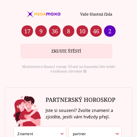
Vaše šťastná čísla
17
9
36
8
10
46
2
ZKUSTE ŠTĚSTÍ
Ministerstvo financí varuje: Účastí na hazardní hře může
vzniknout závislost ⑱
PARTNERSKÝ HOROSKOP
Jste si souzení? Zvolte znamení a
zjistěte, jestli vám hvězdy přejí.