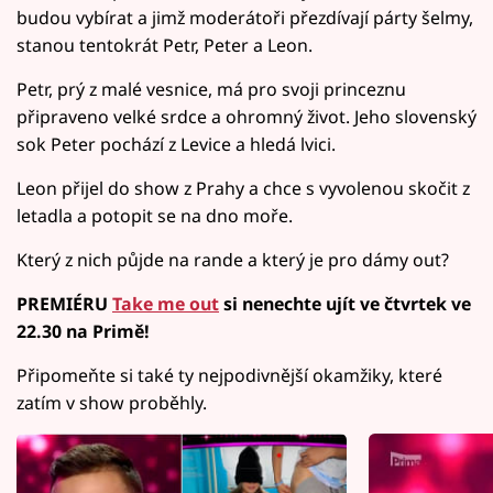
budou vybírat a jimž moderátoři přezdívají párty šelmy,
stanou tentokrát Petr, Peter a Leon.
Petr, prý z malé vesnice, má pro svoji princeznu
připraveno velké srdce a ohromný život. Jeho slovenský
sok Peter pochází z Levice a hledá lvici.
Leon přijel do show z Prahy a chce s vyvolenou skočit z
letadla a potopit se na dno moře.
Který z nich půjde na rande a který je pro dámy out?
PREMIÉRU
Take me out
si nenechte ujít ve čtvrtek ve
22.30 na Primě!
Připomeňte si také ty nejpodivnější okamžiky, které
zatím v show proběhly.