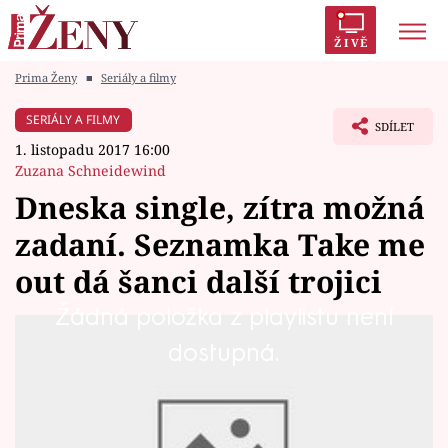
ŽIVĚ
Prima Ženy
■
Seriály a filmy
Trendy:
Polabí
Inspekce
Prostřeno!
AYTO?
SERIÁLY A FILMY
SDÍLET
Módní alarm
Zrádci
Proměny
1. listopadu 2017 16:00
Zuzana Schneidewind
Dneska single, zítra možná
zadaní. Seznamka Take me
Témata
out dá šanci další trojici
Celebrity
Žádná položka z playlistu není
Největší televizní seznamovací show Take me
dostupná.
Vztahy
out jde do osmého kola. Získat přízeň našich
Seriály
šelmiček je stále náročnější. Jako by byly s
každým kolem náročnější. Kluků, které