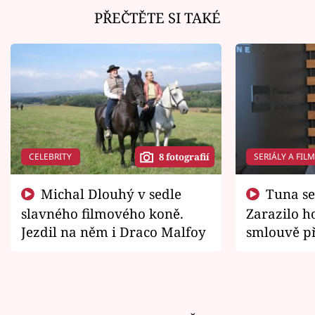
PŘEČTĚTE SI TAKÉ
CELEBRITY
SERIÁLY A FIL
8 fotografií
Michal Dlouhý v sedle
Tuna se chtěl vrátit domů.
slavného filmového koně.
Zarazilo ho
Jezdil na něm i Draco Malfoy
smlouvě př
zemřít