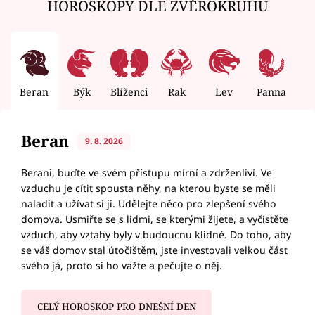
HOROSKOPY DLE ZVĚROKRUHU
Beran
Býk
Blíženci
Rak
Lev
Panna
V
Beran
9. 8. 2026
Berani, buďte ve svém přístupu mírní a zdrženliví. Ve
vzduchu je cítit spousta něhy, na kterou byste se měli
naladit a užívat si ji. Udělejte něco pro zlepšení svého
domova. Usmiřte se s lidmi, se kterými žijete, a vyčistěte
vzduch, aby vztahy byly v budoucnu klidné. Do toho, aby
se váš domov stal útočištěm, jste investovali velkou část
svého já, proto si ho važte a pečujte o něj.
CELÝ HOROSKOP PRO DNEŠNÍ DEN