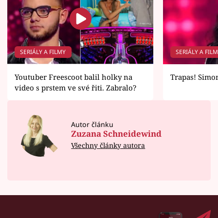
SERIÁLY A FILMY
SERIÁLY A FIL
Youtuber Freescoot balil holky na
Trapas! Simo
video s prstem ve své řiti. Zabralo?
Autor článku
Zuzana Schneidewind
Všechny články autora