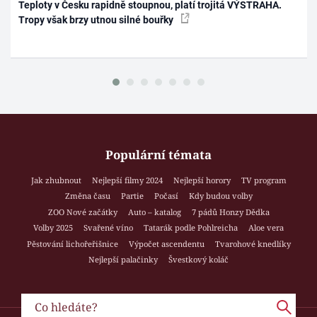
Teploty v Česku rapidně stoupnou, platí trojitá VÝSTRAHA.
Tropy však brzy utnou silné bouřky
Populární témata
Jak zhubnout
Nejlepší filmy 2024
Nejlepší horory
TV program
Změna času
Partie
Počasí
Kdy budou volby
ZOO Nové začátky
Auto – katalog
7 pádů Honzy Dědka
Volby 2025
Svařené víno
Tatarák podle Pohlreicha
Aloe vera
Pěstování lichořeřišnice
Výpočet ascendentu
Tvarohové knedlíky
Nejlepší palačinky
Švestkový koláč