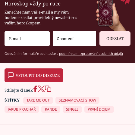
Horoskop vždy po ruce
Zanechte nám váš e-mail a my vám
budeme zasílat pravidelný newsletter s
vaším horoskopem.
ODESLAT
Odesláním formuláře souhlasíte s
podmínkami zpracování osobních údajů
VSTOUPIT DO DISKUZE
Sdílejte článek
ŠTÍTKY
TAKE ME OUT
SEZNAMOVACÍ SHOW
JAKUB PRACHAŘ
RANDE
SINGLE
PRVNÍ DOJEM