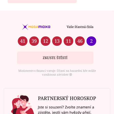
Vaše šťastná čísla
41
39
12
13
11
46
2
ZKUSTE ŠTĚSTÍ
Ministerstvo financí varuje: Účastí na hazardní hře může
vzniknout závislost ⑱
PARTNERSKÝ HOROSKOP
Jste si souzení? Zvolte znamení a
zjistěte, jestli vám hvězdy přejí.