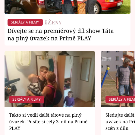
SERIÁLY A FILMY
Dívejte se na premiérový díl show Táta
na plný úvazek na Primě PLAY
SERIÁLY A FILMY
SERIÁLY A FIL
Takto si vedli další tátové na plný
Sledujte dalš
úvazek. Pusťte si celý 3. díl na Primě
úvazek na Pr
PLAY
scén z dílu