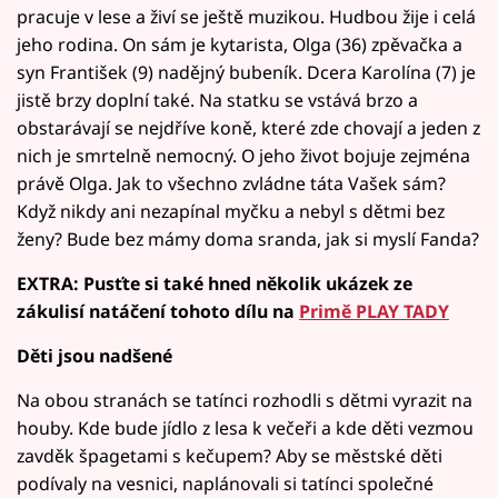
pracuje v lese a živí se ještě muzikou. Hudbou žije i celá
jeho rodina. On sám je kytarista, Olga (36) zpěvačka a
syn František (9) nadějný bubeník. Dcera Karolína (7) je
jistě brzy doplní také. Na statku se vstává brzo a
obstarávají se nejdříve koně, které zde chovají a jeden z
nich je smrtelně nemocný. O jeho život bojuje zejména
právě Olga. Jak to všechno zvládne táta Vašek sám?
Když nikdy ani nezapínal myčku a nebyl s dětmi bez
ženy? Bude bez mámy doma sranda, jak si myslí Fanda?
EXTRA: Pusťte si také hned několik ukázek ze
zákulisí natáčení tohoto dílu na
Primě PLAY TADY
Děti jsou nadšené
Na obou stranách se tatínci rozhodli s dětmi vyrazit na
houby. Kde bude jídlo z lesa k večeři a kde děti vezmou
zavděk špagetami s kečupem? Aby se městské děti
podívaly na vesnici, naplánovali si tatínci společné