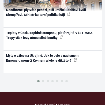
Neodborné, plýtváte penězi, píší umělci Babišovi kvůli
Klempířovi. Ministr kulturní politiku hájí
Teploty v Česku rapidně stoupnou, platí trojitá VÝSTRAHA.
Tropy však brzy utnou silné bouřky
Mýty o válce na Ukrajině: Jak to bylo s nacismem,
Euromajdanem či Krymem a kdo je diktátor?