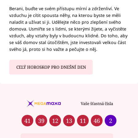
Berani, buďte ve svém přístupu mírní a zdrženliví. Ve
vzduchu je cítit spousta něhy, na kterou byste se měli
naladit a užívat si ji. Udělejte něco pro zlepšení svého
domova. Usmiřte se s lidmi, se kterými žijete, a vyčistěte
vzduch, aby vztahy byly v budoucnu klidné. Do toho, aby
se váš domov stal útočištěm, jste investovali velkou část
svého já, proto si ho važte a pečujte o něj.
CELÝ HOROSKOP PRO DNEŠNÍ DEN
Vaše šťastná čísla
41
39
12
13
11
46
2