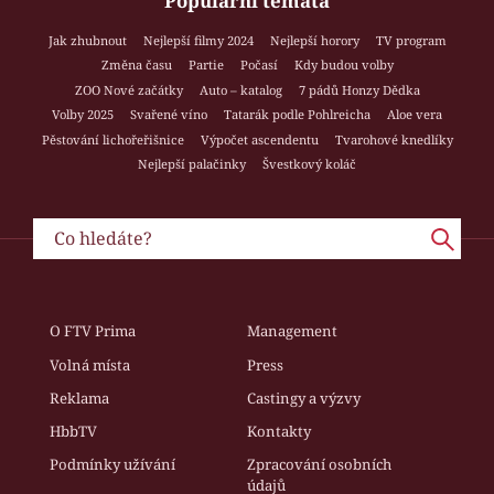
Populární témata
Jak zhubnout
Nejlepší filmy 2024
Nejlepší horory
TV program
Změna času
Partie
Počasí
Kdy budou volby
ZOO Nové začátky
Auto – katalog
7 pádů Honzy Dědka
Volby 2025
Svařené víno
Tatarák podle Pohlreicha
Aloe vera
Pěstování lichořeřišnice
Výpočet ascendentu
Tvarohové knedlíky
Nejlepší palačinky
Švestkový koláč
O FTV Prima
Management
Volná místa
Press
Reklama
Castingy a výzvy
HbbTV
Kontakty
Podmínky užívání
Zpracování osobních
údajů