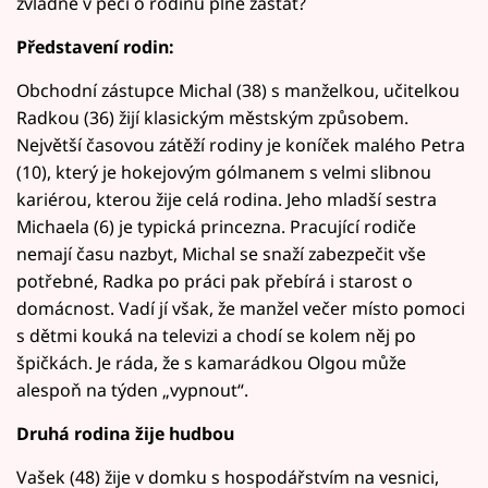
zvládne v péči o rodinu plně zastat?
Představení rodin:
Obchodní zástupce Michal (38) s manželkou, učitelkou
Radkou (36) žijí klasickým městským způsobem.
Největší časovou zátěží rodiny je koníček malého Petra
(10), který je hokejovým gólmanem s velmi slibnou
kariérou, kterou žije celá rodina. Jeho mladší sestra
Michaela (6) je typická princezna. Pracující rodiče
nemají času nazbyt, Michal se snaží zabezpečit vše
potřebné, Radka po práci pak přebírá i starost o
domácnost. Vadí jí však, že manžel večer místo pomoci
s dětmi kouká na televizi a chodí se kolem něj po
špičkách. Je ráda, že s kamarádkou Olgou může
alespoň na týden „vypnout“.
Druhá rodina žije hudbou
Vašek (48) žije v domku s hospodářstvím na vesnici,