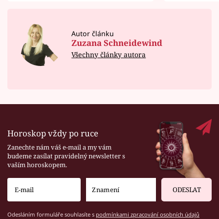
Autor článku
Zuzana Schneidewind
Všechny články autora
Horoskop vždy po ruce
Zanechte nám váš e-mail a my vám
budeme zasílat pravidelný newsletter s
vaším horoskopem.
ODESLAT
Odesláním formuláře souhlasíte s
podmínkami zpracování osobních údajů