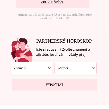
ZKUSTE ŠTĚSTÍ
Ministerstvo financí varuje: Účastí na hazardní hře může
vzniknout závislost ⑱
PARTNERSKÝ HOROSKOP
Jste si souzení? Zvolte znamení a
zjistěte, jestli vám hvězdy přejí.
VYPOČÍTAT