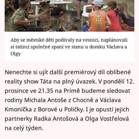
Horoskopy
Sledujte prima+
Filmový festival Karlovy Vary
Aby se městské děti podívaly na vesnici, naplánovali
Pořady
si tatínci společné spaní ve stanu u domku Václava a
Olgy
Mámy sobě
Nenechte si ujít další premiérový díl oblíbené
reality show Táta na plný úvazek. V pondělí 12.
Přihlášení
prosince ve 21.35 na Primě budeme sledovat
rodiny Michala Antoše z Chocně a Václava
Sledujte nás
Kmoníčka z Borové u Poličky. I je opustí jejich
partnerky Radka Antošová a Olga Vostřelová
na celý týden.