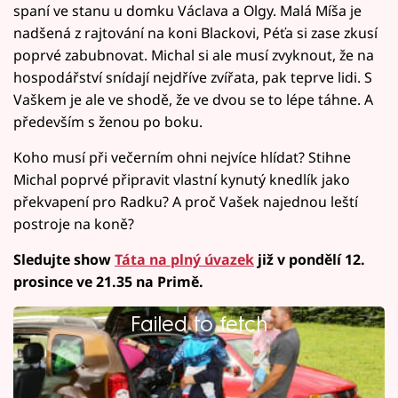
spaní ve stanu u domku Václava a Olgy. Malá Míša je
nadšená z rajtování na koni Blackovi, Péťa si zase zkusí
poprvé zabubnovat. Michal si ale musí zvyknout, že na
hospodářství snídají nejdříve zvířata, pak teprve lidi. S
Vaškem je ale ve shodě, že ve dvou se to lépe táhne. A
především s ženou po boku.
Koho musí při večerním ohni nejvíce hlídat? Stihne
Michal poprvé připravit vlastní kynutý knedlík jako
překvapení pro Radku? A proč Vašek najednou leští
postroje na koně?
Sledujte show
Táta na plný úvazek
již v pondělí 12.
prosince ve 21.35 na Primě.
Failed to fetch