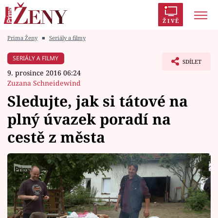
ŽIVĚ
Prima Ženy
■
Seriály a filmy
Trendy:
Polabí
Inspekce
Prostřeno!
AYTO?
SERIÁLY A FILMY
SDÍLET
Módní alarm
Zrádci
Proměny
9. prosince 2016 06:24
Zuzana Schneidewind
Sledujte, jak si tátové na
plný úvazek poradí na
Témata
cestě z města
Celebrity
Vztahy
Seriály