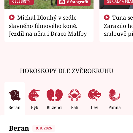
CELEBRITY
SERIÁLY A FIL
8 fotografií
Michal Dlouhý v sedle
Tuna se chtěl vrátit domů.
slavného filmového koně.
Zarazilo ho
Jezdil na něm i Draco Malfoy
smlouvě př
zemřít
HOROSKOPY DLE ZVĚROKRUHU
Beran
Býk
Blíženci
Rak
Lev
Panna
V
Beran
9. 8. 2026