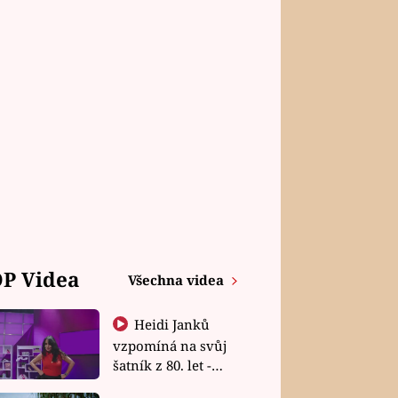
P Videa
Všechna videa
Heidi Janků
vzpomíná na svůj
šatník z 80. let -
Shopaholičky