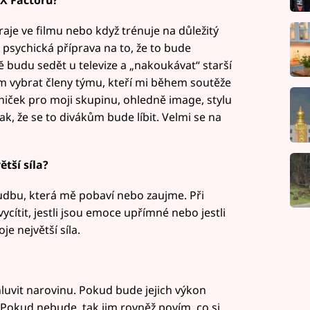
 X Factoru?
hraje ve filmu nebo když trénuje na důležitý
 psychická příprava na to, že to bude
ě budu sedět u televize a „nakoukávat“ starší
ím vybrat členy týmu, kteří mi během soutěže
niček pro moji skupinu, ohledně image, stylu
k, že se to divákům bude líbit. Velmi se na
ětší síla?
dbu, která mě pobaví nebo zaujme. Při
ítit, jestli jsou emoce upřímné nebo jestli
e největší síla.
uvit narovinu. Pokud bude jejich výkon
 Pokud nebude, tak jim rovněž povím, co si