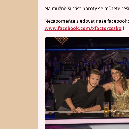
Na mužnější část poroty se můžete těšit
Nezapomeňte sledovat naše facebooko
www.facebook.com/xfactorcesko
!