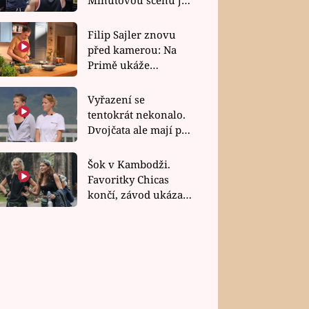
bez dubla
Filip Sajler znovu
před kamerou: Na
Primě ukáže
poctivou kuchyni i
rychlé recepty
Vyřazení se
tentokrát nekonalo.
Dvojčata ale mají po
uzavření třetí etapy
závodu nůž na krku
Šok v Kambodži.
Favoritky Chicas
končí, závod ukázal
svou nejtvrdší tvář