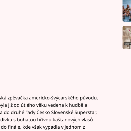
enská zpěvačka americko-švýcarského původu.
byla již od útlého věku vedena k hudbě a
sila do druhé řady Česko Slovenské Superstar,
 dívku s bohatou hřívou kaštanových vlasů
a do finále, kde však vypadla v jednom z