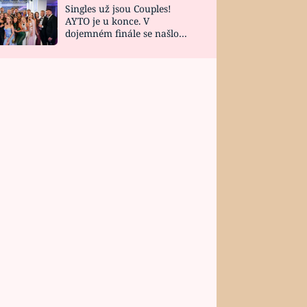
Singles už jsou Couples!
AYTO je u konce. V
dojemném finále se našlo
všech 10 Perfect Matchů