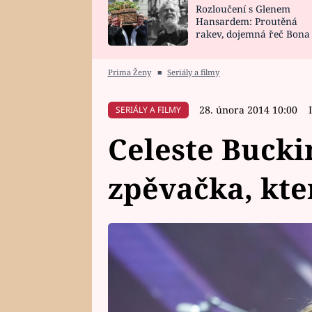
Rozloučení s Glenem
SNÁŘ
CELEBRITY
Hansardem: Proutěná
rakev, dojemná řeč Bona
HOROSKOP NA
VAŘENÍ
zpěv Irglové s Vedderem
ROK 2023
Prima Ženy
■
Seriály a filmy
28. února 2014 10:00
SERIÁLY A FILMY
Celeste Buck
zpěvačka, kte