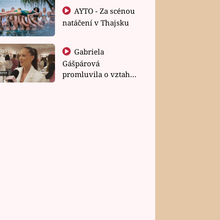
AYTO - Za scénou
natáčení v Thajsku
Gabriela
Gášpárová
promluvila o vztahu
a zakládání rodiny