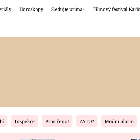
eriály
Horoskopy
Sledujte prima+
Filmový festival Karl
Celebrity
Recept
MÓDA A KRÁSA
HLAVNÍ JÍ
VZTAHY A SEX
SLADKÉ
PRIMA MAMINKA
ZDRAVÉ
bí
Inspekce
Prostřeno!
AYTO?
Módní alarm
Fresh
Living
RECEPTY
BYDLENÍ