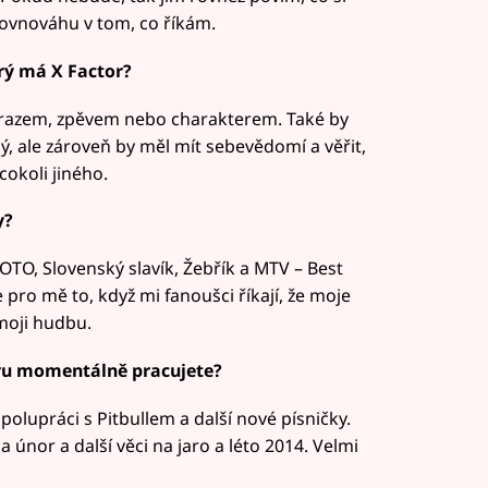
rovnováhu v tom, co říkám.
erý má X Factor?
ýrazem, zpěvem nebo charakterem. Také by
, ale zároveň by měl mít sebevědomí a věřit,
cokoli jiného.
y?
OTO, Slovenský slavík, Žebřík a MTV – Best
 pro mě to, když mi fanoušci říkají, že moje
 moji hudbu.
ru momentálně pracujete?
olupráci s Pitbullem a další nové písničky.
únor a další věci na jaro a léto 2014. Velmi