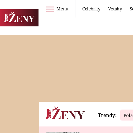
Menu
Celebrity
Vztahy
S
Seriály
Životní styl
ZOO
DIETY A HUBNUTÍ
PROSTŘENO!
CESTOVÁNÍ A
DOVOLENÁ
DUCH
ZDRAVÍ
Trendy:
Pola
Horoskopy
Video
ASTROČLÁNKY
SERIÁLY