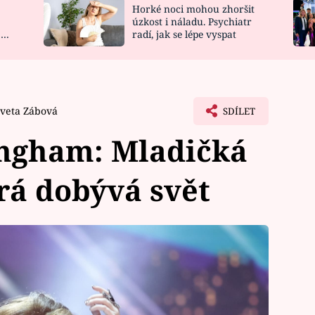
Horké noci mohou zhoršit
NOVINKY
ZAHRADA
úzkost i náladu. Psychiatr
 a
radí, jak se lépe vyspat
VIDEORECEPTY
DESIGN
Iveta Zábová
SDÍLET
ingham: Mladičká
rá dobývá svět