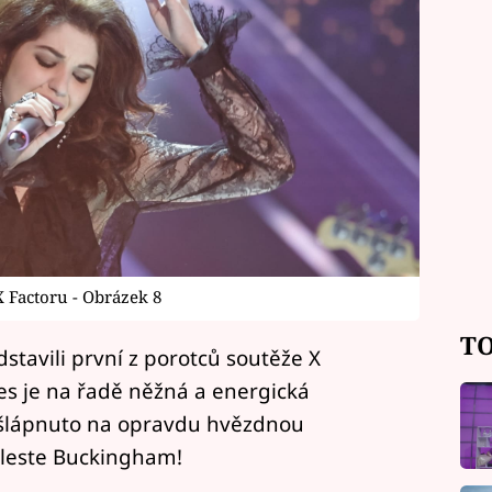
X Factoru - Obrázek 8
TO
tavili první z porotců soutěže X
nes je na řadě něžná a energická
ašlápnuto na opravdu hvězdnou
leste Buckingham!