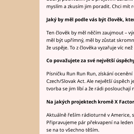
myslím a zkusím jim poradit. Chci mít 
Jaký by měl podle vás být člověk, kt
Ten člověk by měl něčím zaujmout – v
měl být upřímný, měl by zůstat skromný
že uspěje. To z člověka vyzařuje víc než 
Co považujete za své největší úspěch
Písničku Run Run Run, získání ocenění 
Czech/Slovak Act. Ale největší úspěch je
tvorba se jim líbí a že rádi poslouchají
Na jakých projektech kromě X Facto
Aktuálně řeším rádioturné v Americe, sp
Připravujeme pár překvapení na leden a 
se na to všechno těším.