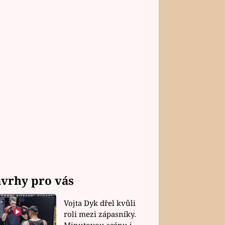
vrhy pro vás
Vojta Dyk dřel kvůli
roli mezi zápasníky.
Minutovou scénu jel