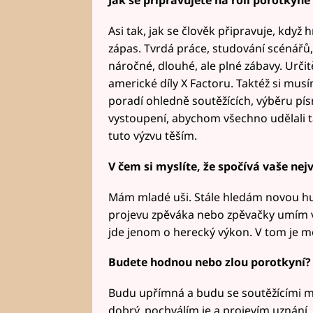
Jak se připravujete na roli porotkyně
Asi tak, jak se člověk připravuje, když 
zápas. Tvrdá práce, studování scénářů,
náročné, dlouhé, ale plné zábavy. Určit
americké díly X Factoru. Taktéž si mus
poradí ohledně soutěžících, výběru pís
vystoupení, abychom všechno udělali ta
tuto výzvu těším.
V čem si myslíte, že spočívá vaše nejv
Mám mladé uši. Stále hledám novou hu
projevu zpěváka nebo zpěvačky umím vyc
jde jenom o herecký výkon. V tom je moj
Budete hodnou nebo zlou porotkyní?
Budu upřímná a budu se soutěžícími ml
dobrý, pochválím je a projevím uznání.