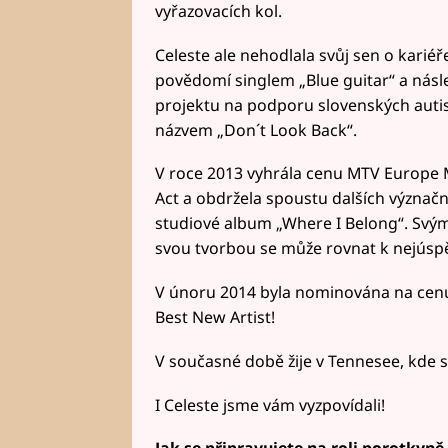
vyřazovacích kol.
Celeste ale nehodlala svůj sen o kariéř
povědomí singlem „Blue guitar“ a násl
projektu na podporu slovenských autis
názvem „Don´t Look Back“.
V roce 2013 vyhrála cenu MTV Europe M
Act a obdržela spoustu dalších význač
studiové album „Where I Belong“. Svý
svou tvorbou se může rovnat k nejús
V únoru 2014 byla nominována na cenu
Best New Artist!
V současné době žije v Tennesee, kde s
I Celeste jsme vám vyzpovídali!