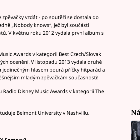
e zpěvačky vzdát - po soutěži se dostala do
edně „Nobody knows“, jež byl součástí
tů. V květnu roku 2012 vydala první album s
usic Awards v kategorii Best Czech/Slovak
ných ocenění. V listopadu 2013 vydala druhé
m jedinečným hlasem bourá příčky hitparád a
pěšnějším mladým zpěvačkám současnosti!
 Radio Disney Music Awards v kategorii The
Ná
tuduje Belmont University v Nashvillu.