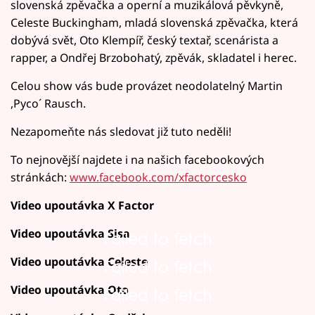
slovenská zpěvačka a operní a muzikálová pěvkyně,
Celeste Buckingham, mladá slovenská zpěvačka, která
dobývá svět, Oto Klempíř, český textař, scenárista a
rapper, a Ondřej Brzobohatý, zpěvák, skladatel i herec.
Celou show vás bude provázet neodolatelný Martin
,Pyco´ Rausch.
Nezapomeňte nás sledovat již tuto neděli!
To nejnovější najdete i na našich facebookových
stránkách:
www.facebook.com/xfactorcesko
Video upoutávka X Factor
Video upoutávka Sisa
Failed to fetch
Video upoutávka Celeste
Failed to fetch
Video upoutávka Oto
Failed to fetch