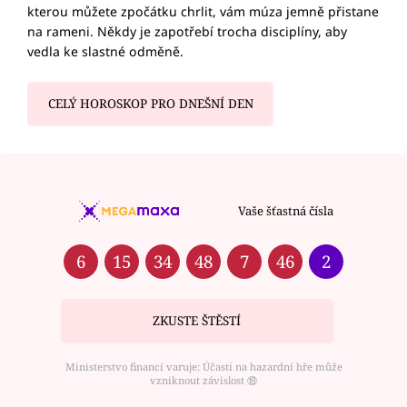
kterou můžete zpočátku chrlit, vám múza jemně přistane
na rameni. Někdy je zapotřebí trocha disciplíny, aby
vedla ke slastné odměně.
CELÝ HOROSKOP PRO DNEŠNÍ DEN
Vaše šťastná čísla
6
15
34
48
7
46
2
ZKUSTE ŠTĚSTÍ
Ministerstvo financí varuje: Účastí na hazardní hře může
vzniknout závislost ⑱