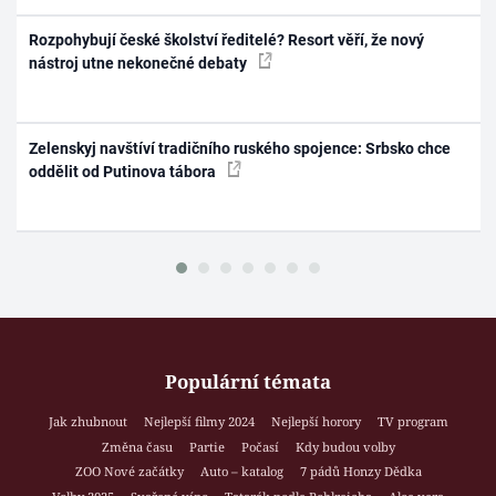
Rozpohybují české školství ředitelé? Resort věří, že nový
nástroj utne nekonečné debaty
Zelenskyj navštíví tradičního ruského spojence: Srbsko chce
oddělit od Putinova tábora
Populární témata
Jak zhubnout
Nejlepší filmy 2024
Nejlepší horory
TV program
Změna času
Partie
Počasí
Kdy budou volby
ZOO Nové začátky
Auto – katalog
7 pádů Honzy Dědka