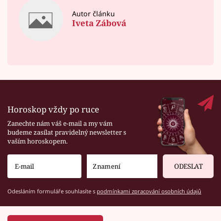
Autor článku
Iveta Zábová
Horoskop vždy po ruce
Zanechte nám váš e-mail a my vám
budeme zasílat pravidelný newsletter s
vaším horoskopem.
ODESLAT
Odesláním formuláře souhlasíte s
podmínkami zpracování osobních údajů