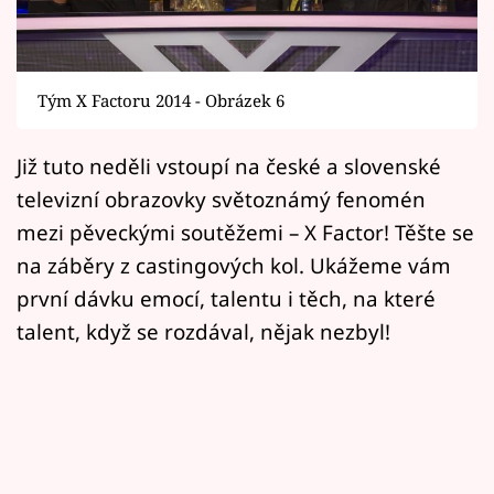
Horoskopy
Sledujte prima+
Tým X Factoru 2014 - Obrázek 6
Filmový festival Karlovy Vary
Již tuto neděli vstoupí na české a slovenské
Pořady
televizní obrazovky světoznámý fenomén
Mámy sobě
mezi pěveckými soutěžemi – X Factor! Těšte se
na záběry z castingových kol. Ukážeme vám
Přihlášení
první dávku emocí, talentu i těch, na které
talent, když se rozdával, nějak nezbyl!
Sledujte nás