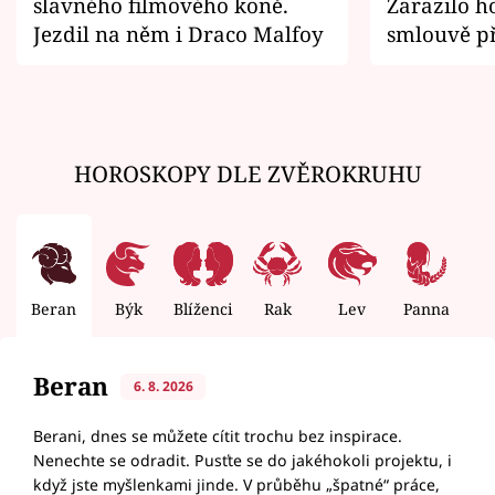
slavného filmového koně.
Zarazilo ho
Jezdil na něm i Draco Malfoy
smlouvě př
zemřít
HOROSKOPY DLE ZVĚROKRUHU
Beran
Býk
Blíženci
Rak
Lev
Panna
V
Beran
6. 8. 2026
Berani, dnes se můžete cítit trochu bez inspirace.
Nenechte se odradit. Pusťte se do jakéhokoli projektu, i
když jste myšlenkami jinde. V průběhu „špatné“ práce,