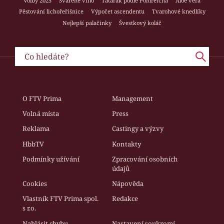
Volby 2025
Svařené víno
Tatarák podle Pohlreicha
Aloe vera
Pěstování lichořeřišnice
Výpočet ascendentu
Tvarohové knedlíky
Nejlepší palačinky
Švestkový koláč
O FTV Prima
Management
Volná místa
Press
Reklama
Castingy a výzvy
HbbTV
Kontakty
Podmínky užívání
Zpracování osobních
údajů
Cookies
Nápověda
Vlastník FTV Prima spol.
Redakce
s r.o.
Nahlásit chybu
Nastavení soukromí