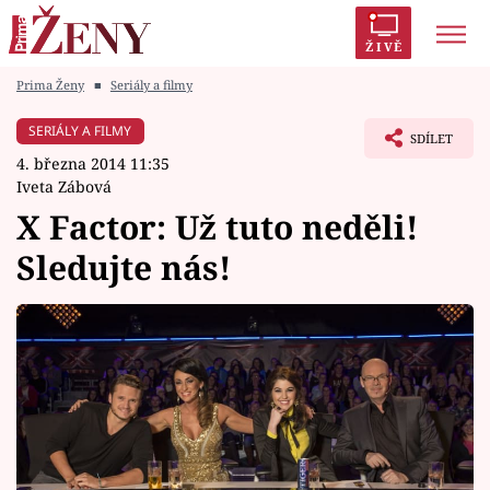
ŽIVĚ
Prima Ženy
■
Seriály a filmy
Trendy:
Polabí
Inspekce
Prostřeno!
AYTO?
SERIÁLY A FILMY
SDÍLET
Módní alarm
Zrádci
Proměny
4. března 2014 11:35
Iveta Zábová
X Factor: Už tuto neděli!
Sledujte nás!
Témata
Celebrity
Vztahy
Seriály