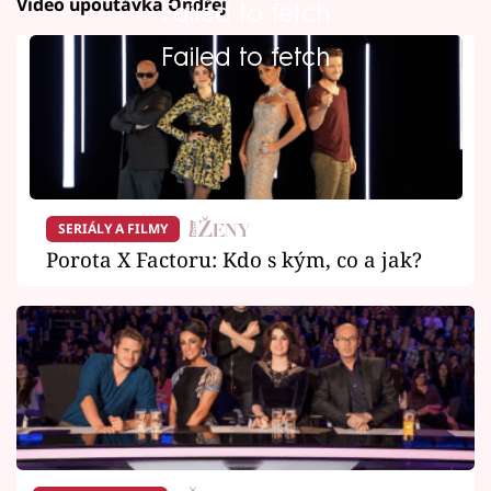
Video upoutávka Ondřej
Failed to fetch
Failed to fetch
SERIÁLY A FILMY
Porota X Factoru: Kdo s kým, co a jak?