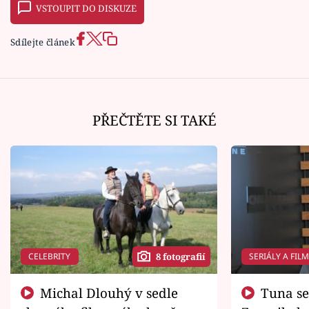
VSTOUPIT DO DISKUZE
Sdílejte článek
PŘEČTĚTE SI TAKÉ
CELEBRITY
SERIÁLY A FIL
8 fotografií
Michal Dlouhý v sedle
Tuna se chtěl vrátit domů.