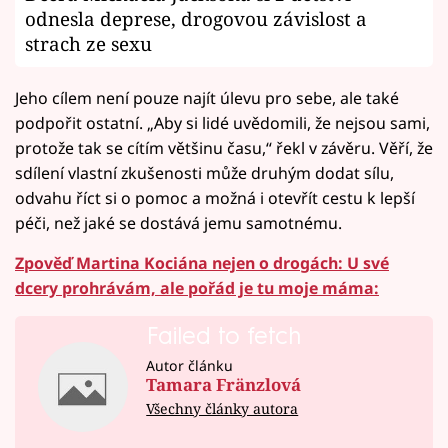
odnesla deprese, drogovou závislost a
strach ze sexu
Jeho cílem není pouze najít úlevu pro sebe, ale také
podpořit ostatní. „Aby si lidé uvědomili, že nejsou sami,
protože tak se cítím většinu času,“ řekl v závěru. Věří, že
sdílení vlastní zkušenosti může druhým dodat sílu,
odvahu říct si o pomoc a možná i otevřít cestu k lepší
péči, než jaké se dostává jemu samotnému.
Zpověď Martina Kociána nejen o drogách: U své
dcery prohrávám, ale pořád je tu moje máma:
Failed to fetch
Autor článku
Tamara Fränzlová
Všechny články autora