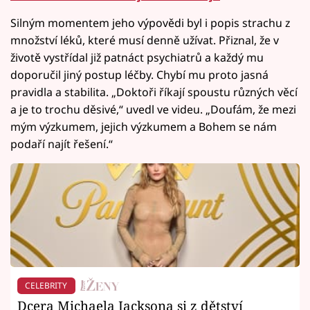
Silným momentem jeho výpovědi byl i popis strachu z
množství léků, které musí denně užívat. Přiznal, že v
životě vystřídal již patnáct psychiatrů a každý mu
doporučil jiný postup léčby. Chybí mu proto jasná
pravidla a stabilita. „Doktoři říkají spoustu různých věcí
a je to trochu děsivé,“ uvedl ve videu. „Doufám, že mezi
mým výzkumem, jejich výzkumem a Bohem se nám
podaří najít řešení.“
CELEBRITY
Dcera Michaela Jacksona si z dětství