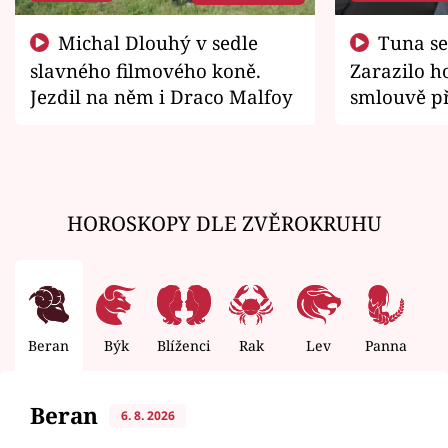
Michal Dlouhý v sedle
Tuna se chtěl vrátit domů.
slavného filmového koně.
Zarazilo ho
Jezdil na něm i Draco Malfoy
smlouvě př
zemřít
HOROSKOPY DLE ZVĚROKRUHU
Beran
Býk
Blíženci
Rak
Lev
Panna
V
Beran
6. 8. 2026