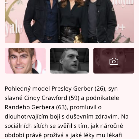
Horoskopy
Sledujte prima+
Filmový festival Karlovy Vary
Pořady
Mámy sobě
Přihlášení
Pohledný model Presley Gerber (26), syn
slavné Cindy Crawford (59) a podnikatele
Sledujte nás
Randeho Gerbera (63), promluvil o
dlouhotrvajícím boji s duševním zdravím. Na
sociálních sítích se svěřil s tím, jak náročné
období právě prožívá a jaké léky mu lékaři