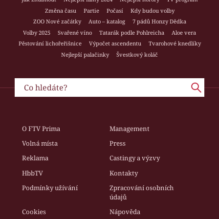
Změna času
Partie
Počasí
Kdy budou volby
ZOO Nové začátky
Auto – katalog
7 pádů Honzy Dědka
Volby 2025
Svařené víno
Tatarák podle Pohlreicha
Aloe vera
Pěstování lichořeřišnice
Výpočet ascendentu
Tvarohové knedlíky
Nejlepší palačinky
Švestkový koláč
O FTV Prima
Management
Volná místa
Press
Reklama
Castingy a výzvy
HbbTV
Kontakty
Podmínky užívání
Zpracování osobních
údajů
Cookies
Nápověda