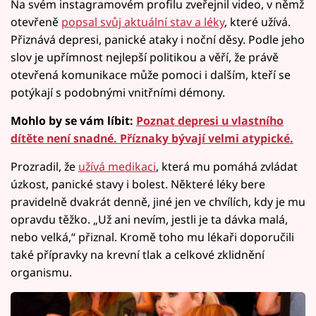
Na svém instagramovém profilu zveřejnil video, v němž
otevřeně
popsal svůj aktuální stav a léky
, které užívá.
Přiznává depresi, panické ataky i noční děsy. Podle jeho
slov je upřímnost nejlepší politikou a věří, že právě
otevřená komunikace může pomoci i dalším, kteří se
potýkají s podobnými vnitřními démony.
Mohlo by se vám líbit:
Poznat depresi u vlastního
dítěte není snadné. Příznaky bývají velmi atypické.
Prozradil, že
užívá medikaci
, která mu pomáhá zvládat
úzkost, panické stavy i bolest. Některé léky bere
pravidelně dvakrát denně, jiné jen ve chvílích, kdy je mu
opravdu těžko. „Už ani nevím, jestli je ta dávka malá,
nebo velká,“ přiznal. Kromě toho mu lékaři doporučili
také přípravky na krevní tlak a celkové zklidnění
organismu.