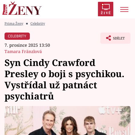
ŽIVĚ
Prima Ženy
■
Celebrity
Trendy:
Polabí
Inspekce
Prostřeno!
AYTO?
CELEBRITY
SDÍLET
Módní alarm
Zrádci
Proměny
7. prosince 2025 13:50
Tamara Fränzlová
Syn Cindy Crawford
Presley o boji s psychikou.
Témata
Vystřídal už patnáct
Celebrity
psychiatrů
Vztahy
Seriály