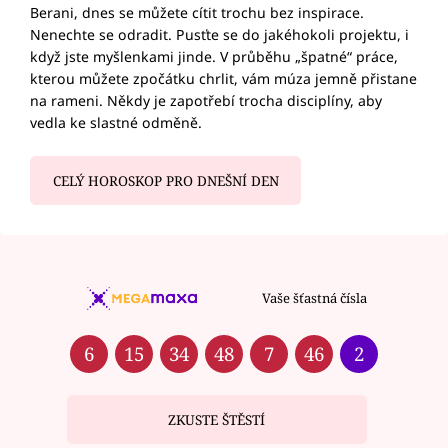
Berani, dnes se můžete cítit trochu bez inspirace.
Nenechte se odradit. Pusťte se do jakéhokoli projektu, i
když jste myšlenkami jinde. V průběhu „špatné“ práce,
kterou můžete zpočátku chrlit, vám múza jemně přistane
na rameni. Někdy je zapotřebí trocha disciplíny, aby
vedla ke slastné odměně.
CELÝ HOROSKOP PRO DNEŠNÍ DEN
Vaše šťastná čísla
6
15
34
48
7
46
2
ZKUSTE ŠTĚSTÍ