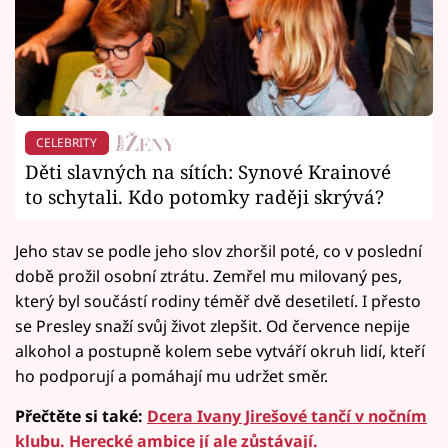
CELEBRITY
Děti slavných na sítích: Synové Krainové
to schytali. Kdo potomky raději skrývá?
Jeho stav se podle jeho slov zhoršil poté, co v poslední
době prožil osobní ztrátu. Zemřel mu milovaný pes,
který byl součástí rodiny téměř dvě desetiletí. I přesto
se Presley snaží svůj život zlepšit. Od července nepije
alkohol a postupně kolem sebe vytváří okruh lidí, kteří
ho podporují a pomáhají mu udržet směr.
Přečtěte si také:
Dcera Ivany Jirešové tančí v nočním
klubu. Herecké ambice jí ale zůstávají.