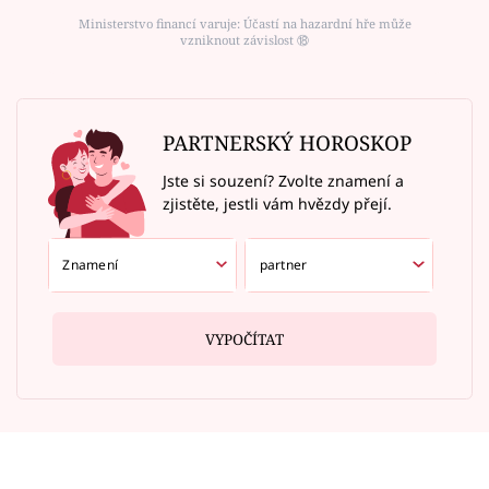
Ministerstvo financí varuje: Účastí na hazardní hře může
vzniknout závislost ⑱
PARTNERSKÝ HOROSKOP
Jste si souzení? Zvolte znamení a
zjistěte, jestli vám hvězdy přejí.
VYPOČÍTAT