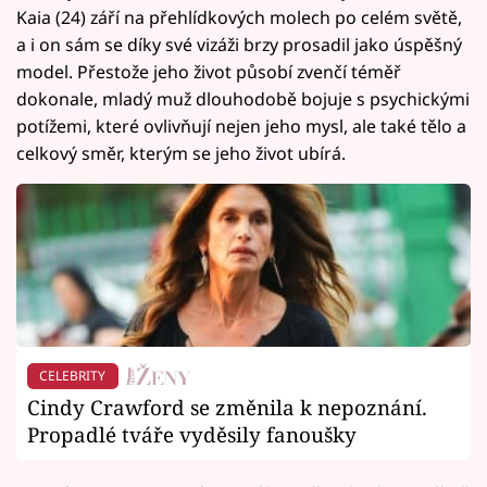
Kaia (24) září na přehlídkových molech po celém světě,
a i on sám se díky své vizáži brzy prosadil jako úspěšný
model. Přestože jeho život působí zvenčí téměř
dokonale, mladý muž dlouhodobě bojuje s psychickými
potížemi, které ovlivňují nejen jeho mysl, ale také tělo a
celkový směr, kterým se jeho život ubírá.
CELEBRITY
Cindy Crawford se změnila k nepoznání.
Propadlé tváře vyděsily fanoušky