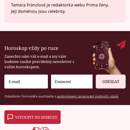
Tamara Fränzlová je redaktorka webu Prima ženy.
Její doménou jsou celebrity.
Horoskop vždy po ruce
Zanechte nám váš e-mail a my vám
budeme zasílat pravidelný newsletter s
vaším horoskopem.
ODESLAT
Odesláním formuláře souhlasíte s
podmínkami zpracování osobních údajů
VSTOUPIT DO DISKUZE