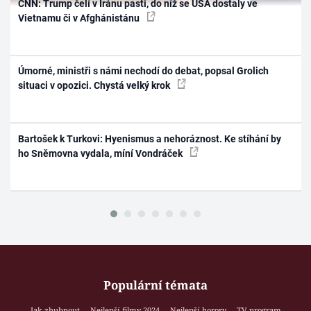
CNN: Trump čelí v Íránu pasti, do níž se USA dostaly ve
Vietnamu či v Afghánistánu
Úmorné, ministři s námi nechodí do debat, popsal Grolich
situaci v opozici. Chystá velký krok
Bartošek k Turkovi: Hyenismus a nehoráznost. Ke stíhání by
ho Sněmovna vydala, míní Vondráček
Populární témata
Jak zhubnout
Nejlepší filmy 2024
Nejlepší horory
TV program