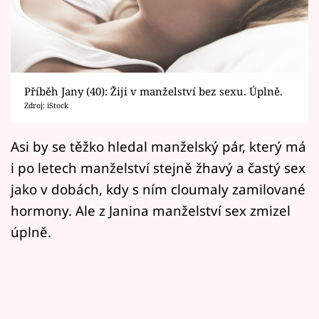
Horoskopy
Sledujte prima+
Filmový festival Karlovy Vary
Příběh Jany (40): Žiji v manželství bez sexu. Úplně.
Pořady
Zdroj: iStock
Mámy sobě
Asi by se těžko hledal manželský pár, který má
i po letech manželství stejně žhavý a častý sex
Přihlášení
jako v dobách, kdy s ním cloumaly zamilované
hormony. Ale z Janina manželství sex zmizel
úplně.
Sledujte nás