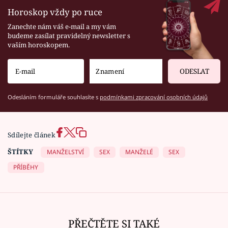
Horoskop vždy po ruce
Zanechte nám váš e-mail a my vám
budeme zasílat pravidelný newsletter s
vaším horoskopem.
ODESLAT
Odesláním formuláře souhlasíte s
podmínkami zpracování osobních údajů
Sdílejte článek
ŠTÍTKY
MANŽELSTVÍ
SEX
MANŽELÉ
SEX
PŘÍBĚHY
PŘEČTĚTE SI TAKÉ