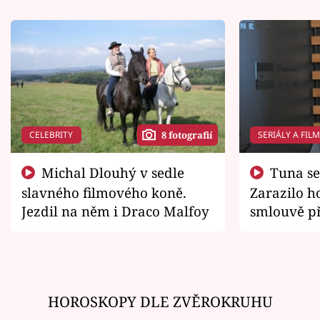
CELEBRITY
SERIÁLY A FIL
8 fotografií
Michal Dlouhý v sedle
Tuna se chtěl vrátit domů.
slavného filmového koně.
Zarazilo ho
Jezdil na něm i Draco Malfoy
smlouvě př
zemřít
HOROSKOPY DLE ZVĚROKRUHU