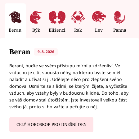
Beran
Býk
Blíženci
Rak
Lev
Panna
V
Beran
9. 8. 2026
Berani, buďte ve svém přístupu mírní a zdrženliví. Ve
vzduchu je cítit spousta něhy, na kterou byste se měli
naladit a užívat si ji. Udělejte něco pro zlepšení svého
domova. Usmiřte se s lidmi, se kterými žijete, a vyčistěte
vzduch, aby vztahy byly v budoucnu klidné. Do toho, aby
se váš domov stal útočištěm, jste investovali velkou část
svého já, proto si ho važte a pečujte o něj.
CELÝ HOROSKOP PRO DNEŠNÍ DEN