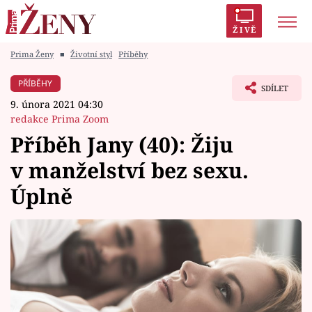
ŽIVĚ
Prima Ženy
■
Životní styl
Příběhy
Trendy:
Polabí
Inspekce
Prostřeno!
AYTO?
PŘÍBĚHY
SDÍLET
Módní alarm
Zrádci
Proměny
9. února 2021 04:30
redakce Prima Zoom
Příběh Jany (40): Žiju
v manželství bez sexu.
Témata
Úplně
Celebrity
Vztahy
Seriály