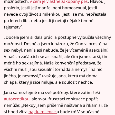
možnostech,
v čem je vlastně zakopaný pes
. Hlavou jí
prolétlo, jestli její manžel není homosexuál, jestli
nevede dvojí život s milenkou, jestli se mu nepřestala
po letech líbit nebo jestli jí netají nějaké temné
tajemství.
„Docela jsem si dala práci a postupně vyloučila všechny
možnosti. Dospěla jsem k názoru, že Ondra prostě na
sex nebyl, není a asi nebude, že je víceméně asexuální.
V našich začátcích se asi snažil, ale čím jsme starší, tím
méně ho sex zajímá. Naše konvenční představa, že
všichni muži jsou sexuální tornáda a nemyslí na nic
jiného, je nesmysl,” uvažuje Jana, která má doma
chlapa, který ji sice miluje, ale souložit nechce.
Jana samozřejmě má své potřeby, které zatím řeší
autoerotikou
, ale svou frustraci ze situace popřít
nemůže: „Někdy jsem příšerně naštvaná a říkám si, že
si hned zítra
najdu milence
a bude to! V současné