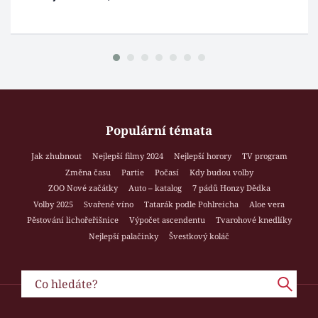
Populární témata
Jak zhubnout
Nejlepší filmy 2024
Nejlepší horory
TV program
Změna času
Partie
Počasí
Kdy budou volby
ZOO Nové začátky
Auto – katalog
7 pádů Honzy Dědka
Volby 2025
Svařené víno
Tatarák podle Pohlreicha
Aloe vera
Pěstování lichořeřišnice
Výpočet ascendentu
Tvarohové knedlíky
Nejlepší palačinky
Švestkový koláč