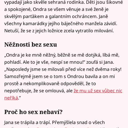
vypadají jako skvěle sehraná rodinka. Děti jsou šikovné
a spokojené, Ondra se všem věnuje a své ženě je
skvělým parťákem a galantním ochráncem. Janě
všechny kamarádky jejího báječného manžela závidí.
Netuší, že se z jejich ložnice zcela vytratilo milování.
Něžnosti bez sexu
„Ondra je ke mně něžný, běžně se mě dotýká, líbá mě,
pohladí. Ale to je vše, nespí se mnou!” zoufá si Jana.
„Naposledy jsme se milovali před více než dvěma roky!
Samozřejmě jsem se o tom s Ondrou bavila a on mi
prostě a nekomplikovaně odpověděl, že to
nepotřebuje, že se omlouvá, ale
že mu už sex vůbec nic
neříká
.”
Proč ho sex nebaví?
Jana se trápila a trápí. Přemýšlela snad o všech