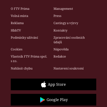
O FTV Prima
Management
Volná místa
Press
Reklama
Castingy a výzvy
HbbTV
Kontakty
Podmínky užívání
Zpracování osobních
údajů
Cookies
Nápověda
Vlastník FTV Prima spol.
Redakce
s r.o.
Nahlásit chybu
Nastavení soukromí
App Store
Google Play