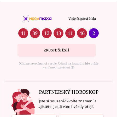
Vaše šťastná čísla
41
39
12
13
11
46
2
ZKUSTE ŠTĚSTÍ
Ministerstvo financí varuje: Účastí na hazardní hře může
vzniknout závislost ⑱
PARTNERSKÝ HOROSKOP
Jste si souzení? Zvolte znamení a
zjistěte, jestli vám hvězdy přejí.