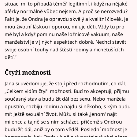
situaci mi to připadá téměř legitimní, i když na nějaké
aférky normálně vůbec nejsem. A proč se nerozvedu?
Fakt je, že Ondra je opravdu skvělý a kvalitní člověk, je
mou životní láskou i oporou, miluje děti. Vždy tu pro
mě byl a když pominu naše ložnicové vakuum, naše
manželství je v jiných aspektech dobré. Nechci stavět
svoje osobní touhy nad štěstí rodiny a nicnetušících
dětí.”
Čtyři možnosti
Jana si uvědomuje, že stojí před rozhodnutím, co dál.
„Celkem vidím čtyři možnosti. Buď to akceptuji, přijmu
současný stav a budu žít dál bez sexu. Nebo manžela
opustím, rozbiju rodinu a najdu si někoho, s kým budu
mít ještě sexuální život. Můžu si také ‚jenom‘ najít
milence a tajně se s ním scházet, přičemž s Ondrou
budu žít dál, aniž by o tom věděl. Poslední možnost je
kompromis, kdy Ondru k nějaké postelové akci přece