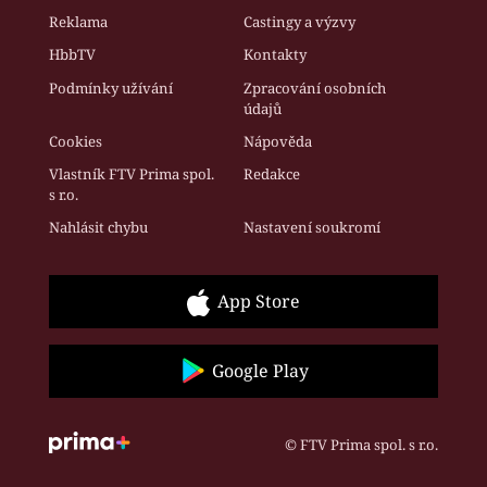
Reklama
Castingy a výzvy
HbbTV
Kontakty
Podmínky užívání
Zpracování osobních
údajů
Cookies
Nápověda
Vlastník FTV Prima spol.
Redakce
s r.o.
Nahlásit chybu
Nastavení soukromí
App Store
Google Play
© FTV Prima spol. s r.o.