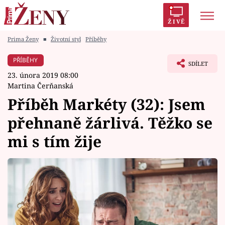
ŽIVĚ
Prima Ženy
■
Životní styl
Příběhy
Trendy:
Polabí
Inspekce
Prostřeno!
AYTO?
PŘÍBĚHY
SDÍLET
Módní alarm
Zrádci
Proměny
23. února 2019 08:00
Martina Čerňanská
Příběh Markéty (32): Jsem
přehnaně žárlivá. Těžko se
Témata
mi s tím žije
Celebrity
Vztahy
Seriály