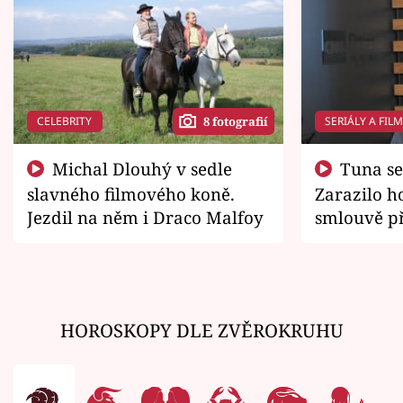
CELEBRITY
SERIÁLY A FIL
8 fotografií
Michal Dlouhý v sedle
Tuna se chtěl vrátit domů.
slavného filmového koně.
Zarazilo ho
Jezdil na něm i Draco Malfoy
smlouvě př
zemřít
HOROSKOPY DLE ZVĚROKRUHU