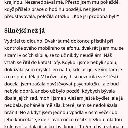
krajinou. Nezanedbával mě. Přesto jsem mu pokaždé,
když přišel z práce o hodinu později, než jsem si
představovala, položila otázku: „Kde jsi proboha byl?“
Silnější než já
Vydržel to dlouho. Dvakrát mě dokonce přistihl při
kontrole svého mobilního telefonu, dvakrát jsem mu se
slzami v očích slíbila, že to už nikdy neudělám. Náš
vztah se řítil do katastrofy. Kdykoli jsme nebyli spolu,
dokázala jsem myslet jen na to, kde asi je, s kým tam je
a co spolu dělají. V hrůze, abych si nezničila své štěstí
docela, jsem začala navštěvovat psycholožku, ale buď
nebyla dobrá, anebo už bylo pozdě. Kdybych bývala
dbala jejích rad, mohli jsme s Alešem ještě bydlet, ale já
nedbala, poháněla mě síla, které jsem se nedokázala
bránit. No a když jsem jednou vpadla v osm večer do
jeho kanceláře, kde zrovna něco řešil s hezkou mladou
kolegyní, a dala jí facku, byl konec. Ta žena byla vdaná a