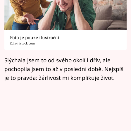
Horoskopy
Sledujte prima+
Filmový festival Karlovy Vary
Foto je pouze ilustrační
Pořady
Zdroj: istock.com
Mámy sobě
Slýchala jsem to od svého okolí i dřív, ale
pochopila jsem to až v poslední době. Nejspíš
Přihlášení
je to pravda: žárlivost mi komplikuje život.
Sledujte nás