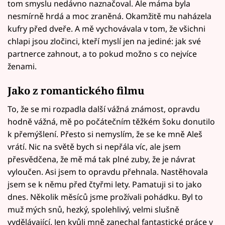
tom smyslu nedávno naznačoval. Ale máma byla
nesmírně hrdá a moc zraněná. Okamžitě mu naházela
kufry před dveře. A mě vychovávala v tom, že všichni
chlapi jsou zločinci, kteří myslí jen na jediné: jak své
partnerce zahnout, a to pokud možno s co nejvíce
ženami.
Jako z romantického filmu
To, že se mi rozpadla další vážná známost, opravdu
hodně vážná, mě po počátečním těžkém šoku donutilo
k přemýšlení. Přesto si nemyslím, že se ke mně Aleš
vrátí. Nic na světě bych si nepřála víc, ale jsem
přesvědčena, že mě má tak plné zuby, že je návrat
vyloučen. Asi jsem to opravdu přehnala. Nastěhovala
jsem se k němu před čtyřmi lety. Pamatuji si to jako
dnes. Několik měsíců jsme prožívali pohádku. Byl to
muž mých snů, hezký, spolehlivý, velmi slušně
vydělávající. Jen kvůli mně zanechal fantastické práce v