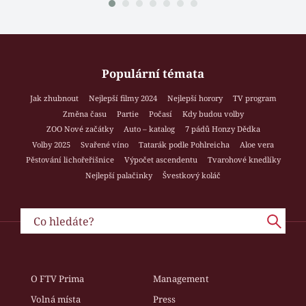
Populární témata
Jak zhubnout
Nejlepší filmy 2024
Nejlepší horory
TV program
Změna času
Partie
Počasí
Kdy budou volby
ZOO Nové začátky
Auto – katalog
7 pádů Honzy Dědka
Volby 2025
Svařené víno
Tatarák podle Pohlreicha
Aloe vera
Pěstování lichořeřišnice
Výpočet ascendentu
Tvarohové knedlíky
Nejlepší palačinky
Švestkový koláč
O FTV Prima
Management
Volná místa
Press