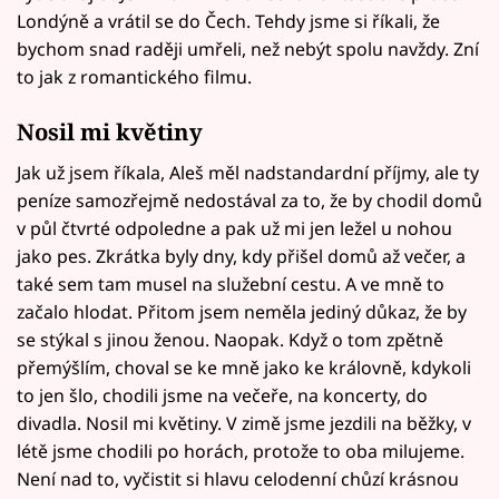
Londýně a vrátil se do Čech. Tehdy jsme si říkali, že
bychom snad raději umřeli, než nebýt spolu navždy. Zní
to jak z romantického filmu.
Nosil mi květiny
Jak už jsem říkala, Aleš měl nadstandardní příjmy, ale ty
peníze samozřejmě nedostával za to, že by chodil domů
v půl čtvrté odpoledne a pak už mi jen ležel u nohou
jako pes. Zkrátka byly dny, kdy přišel domů až večer, a
také sem tam musel na služební cestu. A ve mně to
začalo hlodat. Přitom jsem neměla jediný důkaz, že by
se stýkal s jinou ženou. Naopak. Když o tom zpětně
přemýšlím, choval se ke mně jako ke královně, kdykoli
to jen šlo, chodili jsme na večeře, na koncerty, do
divadla. Nosil mi květiny. V zimě jsme jezdili na běžky, v
létě jsme chodili po horách, protože to oba milujeme.
Není nad to, vyčistit si hlavu celodenní chůzí krásnou