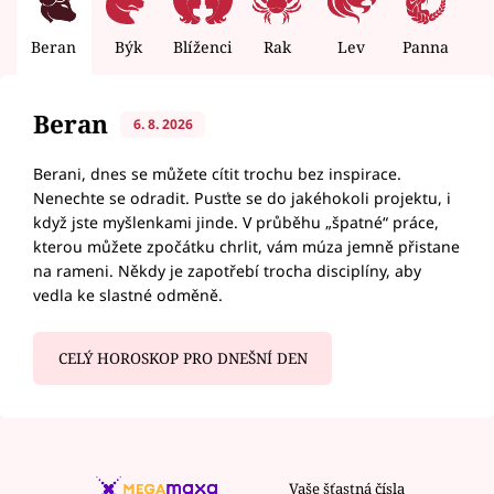
Beran
Býk
Blíženci
Rak
Lev
Panna
V
Beran
6. 8. 2026
Berani, dnes se můžete cítit trochu bez inspirace.
Nenechte se odradit. Pusťte se do jakéhokoli projektu, i
když jste myšlenkami jinde. V průběhu „špatné“ práce,
kterou můžete zpočátku chrlit, vám múza jemně přistane
na rameni. Někdy je zapotřebí trocha disciplíny, aby
vedla ke slastné odměně.
CELÝ HOROSKOP PRO DNEŠNÍ DEN
Vaše šťastná čísla