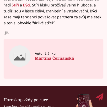
řadí
Štíři
a
Býci
. Štíři lásku prožívají velmi hluboce, a
tudíž jsou v lásce citliví, zranitelní a vztahovační. Býci
zase mají tendenci považovat partnera za svůj majetek
a ten si obvykle žárlivě střeží.
-jik-
Autor článku
Martina Čerňanská
Horoskop vždy po ruce
Zanechte nám váš e-mail a my vám