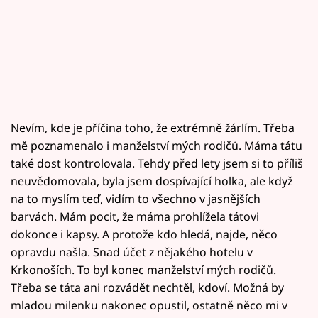
Nevím, kde je příčina toho, že extrémně žárlím. Třeba
mě poznamenalo i manželství mých rodičů. Máma tátu
také dost kontrolovala. Tehdy před lety jsem si to příliš
neuvědomovala, byla jsem dospívající holka, ale když
na to myslím teď, vidím to všechno v jasnějších
barvách. Mám pocit, že máma prohlížela tátovi
dokonce i kapsy. A protože kdo hledá, najde, něco
opravdu našla. Snad účet z nějakého hotelu v
Krkonoších. To byl konec manželství mých rodičů.
Třeba se táta ani rozvádět nechtěl, kdoví. Možná by
mladou milenku nakonec opustil, ostatně něco mi v