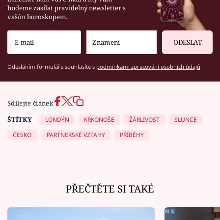
budeme zasílat pravidelný newsletter s
vaším horoskopem.
ODESLAT
Odesláním formuláře souhlasíte s
podmínkami zpracování osobních údajů
Sdílejte článek
ŠTÍTKY
LONDÝN
KRKONOŠE
ŽÁRLIVOST
SLUNCE
ČESKO
PARTNERSKÉ VZTAHY
PŘÍBĚHY
PŘEČTĚTE SI TAKÉ