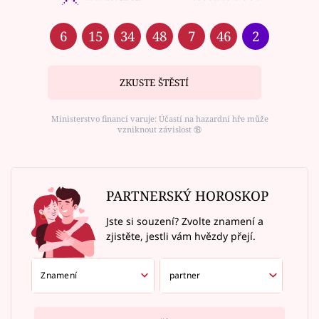
6
15
34
48
7
46
2
ZKUSTE ŠTĚSTÍ
Ministerstvo financí varuje: Účastí na hazardní hře může
vzniknout závislost ⑱
PARTNERSKÝ HOROSKOP
Jste si souzení? Zvolte znamení a
zjistěte, jestli vám hvězdy přejí.