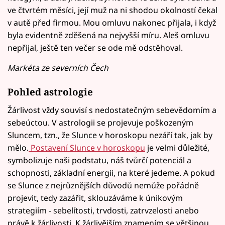
ve čtvrtém měsíci, její muž na ni shodou okolností čekal
v autě před firmou. Mou omluvu nakonec přijala, i když
byla evidentně zděšená na nejvyšší míru. Aleš omluvu
nepřijal, ještě ten večer se ode mě odstěhoval.
Markéta ze severních Čech
Pohled astrologie
Žárlivost vždy souvisí s nedostatečným sebevědomím a
sebeúctou. V astrologii se projevuje poškozeným
Sluncem, tzn., že Slunce v horoskopu nezáří tak, jak by
mělo.
Postavení Slunce v horoskopu
je velmi důležité,
symbolizuje naši podstatu, náš tvůrčí potenciál a
schopnosti, základní energii, na které jedeme. A pokud
se Slunce z nejrůznějších důvodů nemůže pořádně
projevit, tedy zazářit, sklouzáváme k únikovým
strategiím - sebelítosti, trvdosti, zatrvzelosti anebo
právě k žárlivosti. K žárlivějším znamením se většinou