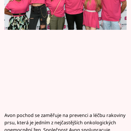
Horoskopy
zóně, kde se budeme moci nechat hýčkat.
Sledujte prima+
Filmový festival Karlovy Vary
Pořady
Mámy sobě
Přihlášení
Sledujte nás
Avon pochod se zaměřuje na prevenci a léčbu rakoviny
prsu, která je jedním z nejčastějších onkologických
onemocnění žen. Společnost Avon spolupracuje