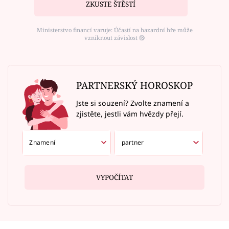
ZKUSTE ŠTĚSTÍ
Ministerstvo financí varuje: Účastí na hazardní hře může
vzniknout závislost ⑱
PARTNERSKÝ HOROSKOP
Jste si souzení? Zvolte znamení a
zjistěte, jestli vám hvězdy přejí.
VYPOČÍTAT