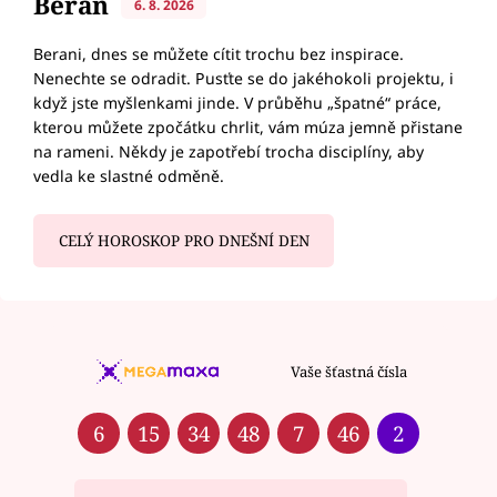
Beran
6. 8. 2026
Berani, dnes se můžete cítit trochu bez inspirace.
Nenechte se odradit. Pusťte se do jakéhokoli projektu, i
když jste myšlenkami jinde. V průběhu „špatné“ práce,
kterou můžete zpočátku chrlit, vám múza jemně přistane
na rameni. Někdy je zapotřebí trocha disciplíny, aby
vedla ke slastné odměně.
CELÝ HOROSKOP PRO DNEŠNÍ DEN
Vaše šťastná čísla
6
15
34
48
7
46
2