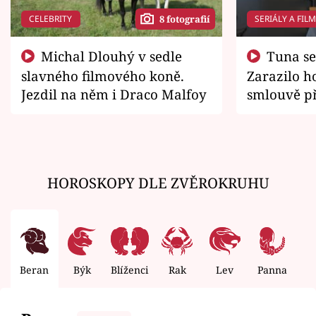
CELEBRITY
SERIÁLY A FIL
8 fotografií
Michal Dlouhý v sedle
Tuna se chtěl vrátit domů.
slavného filmového koně.
Zarazilo ho
Jezdil na něm i Draco Malfoy
smlouvě př
zemřít
HOROSKOPY DLE ZVĚROKRUHU
Beran
Býk
Blíženci
Rak
Lev
Panna
V