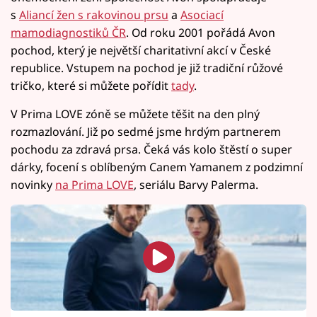
s
Aliancí žen s rakovinou prsu
a
Asociací
mamodiagnostiků ČR
. Od roku 2001 pořádá Avon
pochod, který je největší charitativní akcí v České
republice. Vstupem na pochod je již tradiční růžové
tričko, které si můžete pořídit
tady
.
V Prima LOVE zóně se můžete těšit na den plný
rozmazlování. Již po sedmé jsme hrdým partnerem
pochodu za zdravá prsa. Čeká vás kolo štěstí o super
dárky, focení s oblíbeným Canem Yamanem z podzimní
novinky
na Prima LOVE
, seriálu Barvy Palerma.