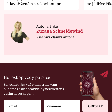
hlavně ženám s rakovinou prsu
se jí dříve ří
Autor článku
Zuzana Schneidewind
Všechny články autora
Horoskop vždy po ruce
Zanechte nám váš e-mail a my vám
budeme zasílat pravidelný newsletter s
vaším horoskopem.
ODESLAT