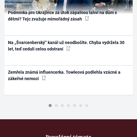
Podmínka pro Ukrajince za útok zápalnou lahví na dům s
dětmi? Tejc zvažuje mimořádný zásah
Na „Švarcenberský“ kanál už neodbočíte. Chyba vydržela 30
let, teď ceduli celou odstraní
Zemřela známá influencerka. Towleová podlehla vzácné a
zákeřné nemoci
Populární témata