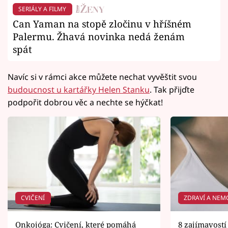
SERIÁLY A FILMY
Can Yaman na stopě zločinu v hříšném
Palermu. Žhavá novinka nedá ženám
spát
Navíc si v rámci akce můžete nechat vyvěštit svou
budoucnost u kartářky Helen Stanku
. Tak přijďte
podpořit dobrou věc a nechte se hýčkat!
CVIČENÍ
ZDRAVÍ A NEM
Onkojóga: Cvičení, které pomáhá
8 zajímavostí