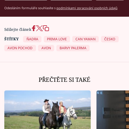
Odesláním formuláře souhlasíte s
podmínkami zpracování osobních údajů
Sdílejte článek
ŠTÍTKY
ŇADRA
PRIMA LOVE
CAN YAMAN
ČESKO
AVON POCHOD
AVON
BARVY PALERMA
PŘEČTĚTE SI TAKÉ