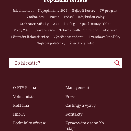
Jak zhubnout
Nejlepší filmy 2024
Nejlepší horory
TV program
Změna času
Partie
Počasí
Kdy budou volby
ZOO Nové začátky
Auto – katalog
7 pádů Honzy Dědka
Volby 2025
Svařené víno
Tatarák podle Pohlreicha
Aloe vera
Pěstování lichořeřišnice
Výpočet ascendentu
Tvarohové knedlíky
Nejlepší palačinky
Švestkový koláč
O FTV Prima
Management
Volná místa
Press
Reklama
Castingy a výzvy
HbbTV
Kontakty
Podmínky užívání
Zpracování osobních
údajů