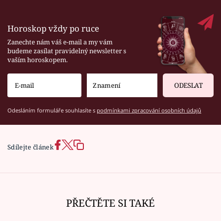
Horoskop vždy po ruce
Zanechte nám váš e-mail a my vám
budeme zasílat pravidelný newsletter s
vaším horoskopem.
ODESLAT
Odesláním formuláře souhlasíte s
podmínkami zpracování osobních údajů
Sdílejte článek
PŘEČTĚTE SI TAKÉ