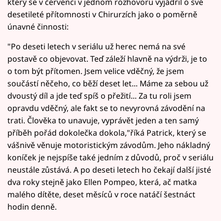
který se v červenci v jednom rozhovoru vyjádřil o své
desetileté přítomnosti v Chirurzích jako o poměrně
únavné činnosti:
"Po deseti letech v seriálu už herec nemá na své
postavě co objevovat. Teď záleží hlavně na výdrži, je to
o tom být přítomen. Jsem velice vděčný, že jsem
součástí něčeho, co běží deset let... Máme za sebou už
dvoustý díl a jde teď spíš o přežití... Za tu roli jsem
opravdu vděčný, ale fakt se to nevyrovná závodění na
trati. Člověka to unavuje, vyprávět jeden a ten samý
příběh pořád dokolečka dokola,"říká Patrick, který se
vášnivě věnuje motoristickým závodům. Jeho nákladný
koníček je nejspíše také jedním z důvodů, proč v seriálu
neustále zůstává. A po deseti letech ho čekají další jisté
dva roky stejně jako Ellen Pompeo, která, ač matka
malého dítěte, deset měsíců v roce natáčí šestnáct
hodin denně.