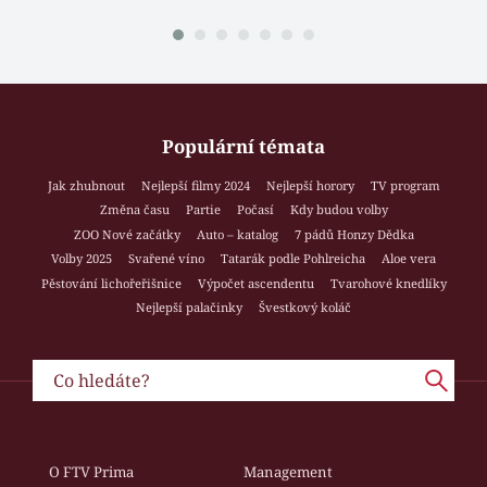
Populární témata
Jak zhubnout
Nejlepší filmy 2024
Nejlepší horory
TV program
Změna času
Partie
Počasí
Kdy budou volby
ZOO Nové začátky
Auto – katalog
7 pádů Honzy Dědka
Volby 2025
Svařené víno
Tatarák podle Pohlreicha
Aloe vera
Pěstování lichořeřišnice
Výpočet ascendentu
Tvarohové knedlíky
Nejlepší palačinky
Švestkový koláč
O FTV Prima
Management