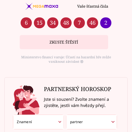
Vaše šťastná čísla
6
15
34
48
7
46
2
ZKUSTE ŠTĚSTÍ
Ministerstvo financí varuje: Účastí na hazardní hře může
vzniknout závislost ⑱
PARTNERSKÝ HOROSKOP
Jste si souzení? Zvolte znamení a
zjistěte, jestli vám hvězdy přejí.