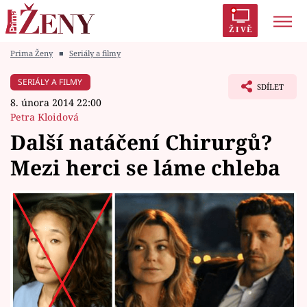
ŽIVĚ
Prima Ženy
■
Seriály a filmy
Trendy:
Polabí
Inspekce
Prostřeno!
AYTO?
SERIÁLY A FILMY
SDÍLET
Módní alarm
Zrádci
Proměny
8. února 2014 22:00
Petra Kloidová
Další natáčení Chirurgů?
Mezi herci se láme chleba
Témata
Celebrity
Vztahy
Seriály