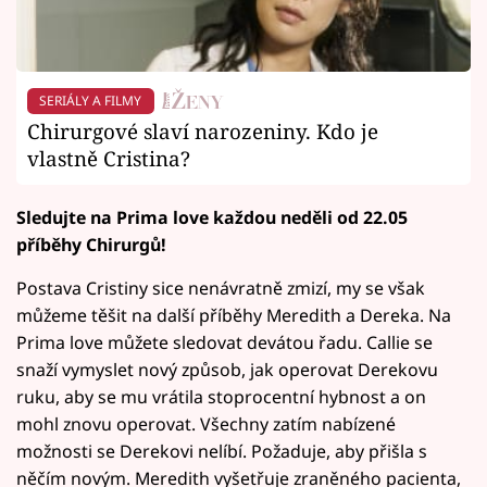
SERIÁLY A FILMY
Chirurgové slaví narozeniny. Kdo je
vlastně Cristina?
Sledujte na Prima love každou neděli od 22.05
příběhy Chirurgů!
Postava Cristiny sice nenávratně zmizí, my se však
můžeme těšit na další příběhy Meredith a Dereka. Na
Prima love můžete sledovat devátou řadu. Callie se
snaží vymyslet nový způsob, jak operovat Derekovu
ruku, aby se mu vrátila stoprocentní hybnost a on
mohl znovu operovat. Všechny zatím nabízené
možnosti se Derekovi nelíbí. Požaduje, aby přišla s
něčím novým. Meredith vyšetřuje zraněného pacienta,