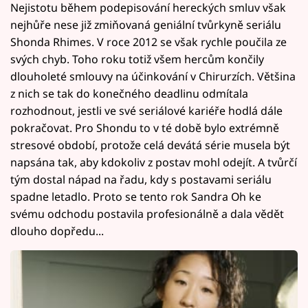
Nejistotu během podepisování hereckých smluv však
nejhůře nese již zmiňovaná geniální tvůrkyně seriálu
Shonda Rhimes. V roce 2012 se však rychle poučila ze
svých chyb. Toho roku totiž všem hercům končily
dlouholeté smlouvy na účinkování v Chirurzích. Většina
z nich se tak do konečného deadlinu odmítala
rozhodnout, jestli ve své seriálové kariéře hodlá dále
pokračovat. Pro Shondu to v té době bylo extrémně
stresové období, protože celá devátá série musela být
napsána tak, aby kdokoliv z postav mohl odejít. A tvůrčí
tým dostal nápad na řadu, kdy s postavami seriálu
spadne letadlo. Proto se tento rok Sandra Oh ke
svému odchodu postavila profesionálně a dala vědět
dlouho dopředu...