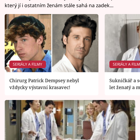
který jí i ostatním ženám stále sahá na zadek...
SERIÁLY A FILMY
SERIÁLY A FIL
Chirurg Patrick Dempsey nebyl
Sukničkář a s
vždycky výstavní krasavec!
let ženatý a m