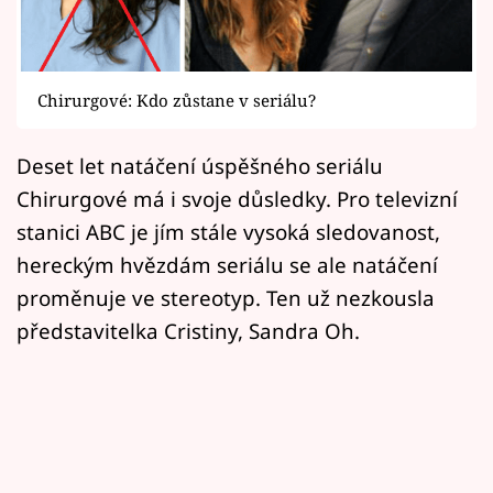
Horoskopy
Sledujte prima+
Chirurgové: Kdo zůstane v seriálu?
Filmový festival Karlovy Vary
Deset let natáčení úspěšného seriálu
Pořady
Chirurgové má i svoje důsledky. Pro televizní
Mámy sobě
stanici ABC je jím stále vysoká sledovanost,
hereckým hvězdám seriálu se ale natáčení
Přihlášení
proměnuje ve stereotyp. Ten už nezkousla
představitelka Cristiny, Sandra Oh.
Sledujte nás