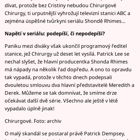
dívat, protože bez Cristiny nebudou Chirurgové
Chirurgy, ti urputnější vyhrožují televizní stanici ABC a
zejména úspěšné tvůrkyni seriálu Shondě Rhimes...
Napětí v seriálu: podepíší, či nepodepíší?
Paniku mezi diváky však ukončil programový ředitel
stanice, jež Chirurgy už deset let vysílá. Patrick Lee se
nechal slyšet, že hlavní producentka Shonda Rhimes
má nápady na několik řad dopředu. A ono to opravdu
tak vypadá, protože v těchto dnech podepsali
dvouletou smlouvu dva hlavní představitelé Meredith a
Derek. Můžeme se tak domnívat, že smíme drze
očekávat další dvě série. Všechno ale ještě v létě
vypadalo úplně jinak!
Chirurgové. Foto: archiv
O malý skandál se postaral právě Patrick Dempsey,