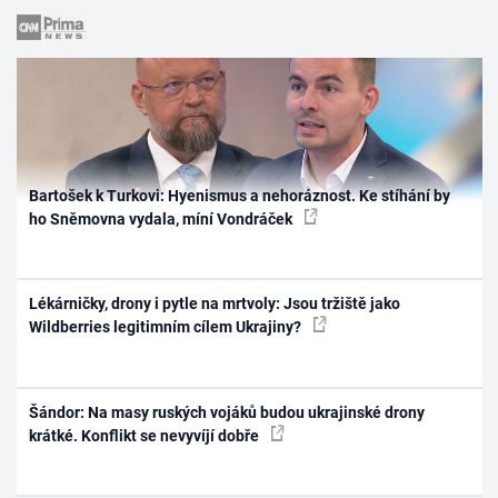
Bartošek k Turkovi: Hyenismus a nehoráznost. Ke stíhání by
ho Sněmovna vydala, míní Vondráček
Lékárničky, drony i pytle na mrtvoly: Jsou tržiště jako
Wildberries legitimním cílem Ukrajiny?
Šándor: Na masy ruských vojáků budou ukrajinské drony
krátké. Konflikt se nevyvíjí dobře