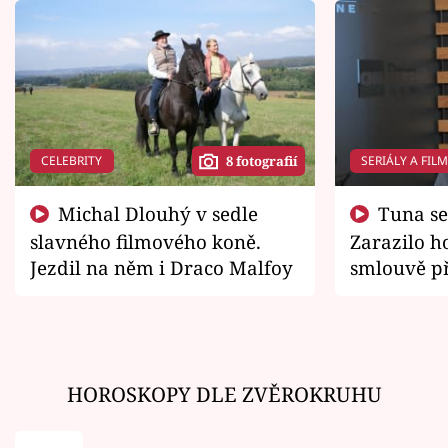
CELEBRITY
SERIÁLY A FIL
8 fotografií
Michal Dlouhý v sedle
Tuna se chtěl vrátit domů.
slavného filmového koně.
Zarazilo ho
Jezdil na něm i Draco Malfoy
smlouvě př
zemřít
HOROSKOPY DLE ZVĚROKRUHU