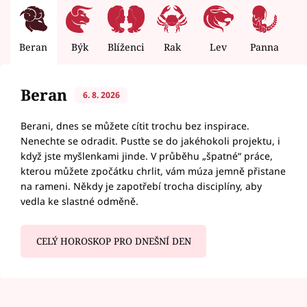
Beran
Býk
Blíženci
Rak
Lev
Panna
V
Beran
6. 8. 2026
Berani, dnes se můžete cítit trochu bez inspirace.
Nenechte se odradit. Pusťte se do jakéhokoli projektu, i
když jste myšlenkami jinde. V průběhu „špatné“ práce,
kterou můžete zpočátku chrlit, vám múza jemně přistane
na rameni. Někdy je zapotřebí trocha disciplíny, aby
vedla ke slastné odměně.
CELÝ HOROSKOP PRO DNEŠNÍ DEN