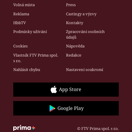
Volná místa
Press
Reklama
Castingy a výzvy
HbbTV
Kontakty
Podmínky užívání
Zpracování osobních
údajů
Cookies
Nápověda
Vlastník FTV Prima spol.
Redakce
s r.o.
Nahlásit chybu
Nastavení soukromí
App Store
Google Play
© FTV Prima spol. s r.o.