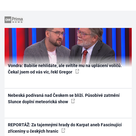
Vondra: Babiše nehlídáte, ale svítíte mu na uplácení voličů.
Čekal jsem od vás víc, řekl Gregor
Nebeská podívaná nad Českem se blíží. Působivé zatmění
Slunce doplní meteorická show
REPORTÁŽ: Za tajemnými hrady do Karpat aneb Fascinující
zříceniny u českých hranic