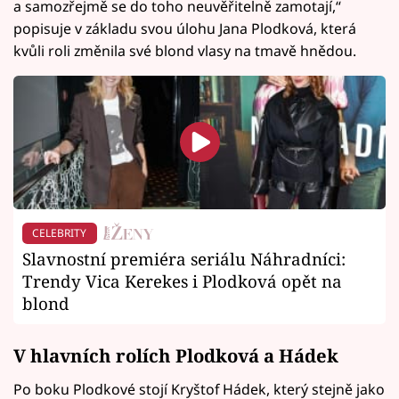
a samozřejmě se do toho neuvěřitelně zamotají,“
popisuje v základu svou úlohu Jana Plodková, která
kvůli roli změnila své blond vlasy na tmavě hnědou.
CELEBRITY
Slavnostní premiéra seriálu Náhradníci:
Trendy Vica Kerekes i Plodková opět na
blond
V hlavních rolích Plodková a Hádek
Po boku Plodkové stojí Kryštof Hádek, který stejně jako