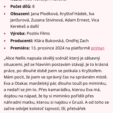
Počet dílů:
8
Obsazení:
Jana Plodková, Kryštof Hádek, Iva
Janžurová, Zuzana Stivínová, Adam Ernest, Vica
Kerekeš a další
Výroba:
Pozitiv Films
Producenti:
Klára Bukovská, Ondřej Zach
Premiéra:
13. prosince 2024 na platformě
prima+
„Alice Nellis napsala skvělý scénář, který je zábavný
situacemi, jež se hlavním postavám stávají. Je to krásná
práce, po dlouhé době jsem se potkala s Kryštofem.
Mám pocit, že jsem ve správný čas na správném místě.
Eva a Otakar, manželský pár, dlouho touží po miminku,
a nedaří se jim to. Přes kamarádku, kterou Eva má,
dojdou na nápad, že by si miminko pořídili přes
náhradní matku, kterou si najdou v Gruzii. A od toho se
začne odvíjet kolotoč tajností, lží, přetvářek