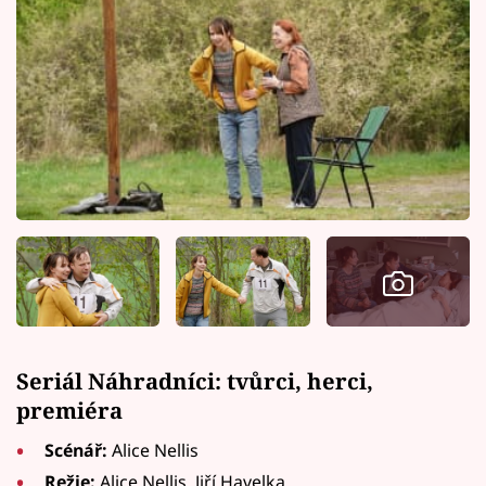
Seriál Náhradníci: tvůrci, herci,
premiéra
Scénář:
Alice Nellis
Režie:
Alice Nellis, Jiří Havelka