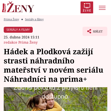
ŽIVĚ
Prima Ženy
■
Seriály a filmy
Trendy:
Polabí
Inspekce
Prostřeno!
AYTO?
SERIÁLY A FILMY
SDÍLET
Módní alarm
Zrádci
Proměny
25. dubna 2024 15:11
redakce Prima Ženy
Hádek a Plodková zažijí
strasti náhradního
Témata
mateřství v novém seriálu
Celebrity
Náhradníci na prima+
Žádná položka z playlistu není
Vztahy
Televize Prima představuje osmidílný seriál s
dostupná.
Seriály
názvem Náhradníci. V hlavních rolích se
divákům na videoplatformě prima+ představí