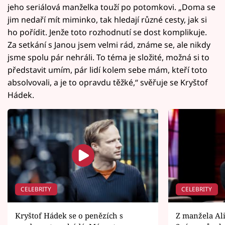
jeho seriálová manželka touží po potomkovi. „Doma se
jim nedaří mít miminko, tak hledají různé cesty, jak si
ho pořídit. Jenže toto rozhodnutí se dost komplikuje.
Za setkání s Janou jsem velmi rád, známe se, ale nikdy
jsme spolu pár nehráli. To téma je složité, možná si to
představit umím, pár lidí kolem sebe mám, kteří toto
absolvovali, a je to opravdu těžké,“ svěřuje se Kryštof
Hádek.
CELEBRITY
CELEBRITY
Kryštof Hádek se o penězích s
Z manžela Alic