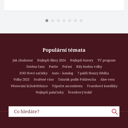
Populární témata
Jak zhubnout
Nejlepší filmy 2024
Nejlepší horory
TV program
Změna času
Partie
Počasí
Kdy budou volby
ZOO Nové začátky
Auto – katalog
7 pádů Honzy Dědka
Volby 2025
Svařené víno
Tatarák podle Pohlreicha
Aloe vera
Pěstování lichořeřišnice
Výpočet ascendentu
Tvarohové knedlíky
Nejlepší palačinky
Švestkový koláč