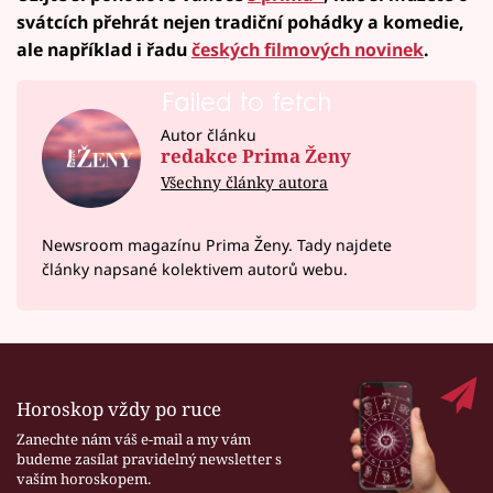
svátcích přehrát nejen tradiční pohádky a komedie,
ale například i řadu
českých filmových novinek
.
Failed to fetch
Autor článku
redakce Prima Ženy
Všechny články autora
Newsroom magazínu Prima Ženy. Tady najdete
články napsané kolektivem autorů webu.
Horoskop vždy po ruce
Zanechte nám váš e-mail a my vám
budeme zasílat pravidelný newsletter s
vaším horoskopem.