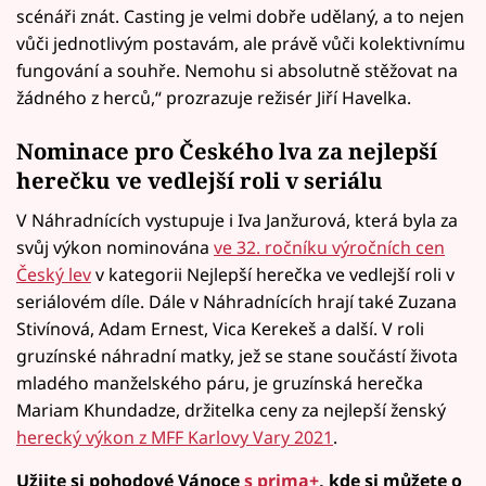
scénáři znát. Casting je velmi dobře udělaný, a to nejen
vůči jednotlivým postavám, ale právě vůči kolektivnímu
fungování a souhře. Nemohu si absolutně stěžovat na
žádného z herců,“ prozrazuje režisér Jiří Havelka.
Nominace pro Českého lva za nejlepší
herečku ve vedlejší roli v seriálu
V Náhradnících vystupuje i Iva Janžurová, která byla za
svůj výkon nominována
ve 32. ročníku výročních cen
Český lev
v kategorii Nejlepší herečka ve vedlejší roli v
seriálovém díle. Dále v Náhradnících hrají také Zuzana
Stivínová, Adam Ernest, Vica Kerekeš a další. V roli
gruzínské náhradní matky, jež se stane součástí života
mladého manželského páru, je gruzínská herečka
Mariam Khundadze, držitelka ceny za nejlepší ženský
herecký výkon z MFF Karlovy Vary 2021
.
Užijte si pohodové Vánoce
s prima+
, kde si můžete o