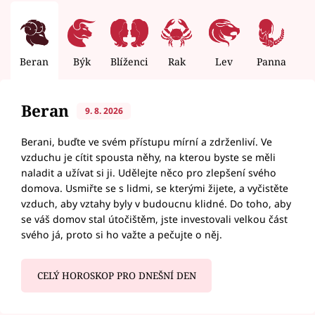
Beran
Býk
Blíženci
Rak
Lev
Panna
V
Beran
9. 8. 2026
Berani, buďte ve svém přístupu mírní a zdrženliví. Ve
vzduchu je cítit spousta něhy, na kterou byste se měli
naladit a užívat si ji. Udělejte něco pro zlepšení svého
domova. Usmiřte se s lidmi, se kterými žijete, a vyčistěte
vzduch, aby vztahy byly v budoucnu klidné. Do toho, aby
se váš domov stal útočištěm, jste investovali velkou část
svého já, proto si ho važte a pečujte o něj.
CELÝ HOROSKOP PRO DNEŠNÍ DEN