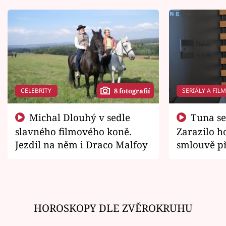
CELEBRITY
SERIÁLY A FIL
8 fotografií
Michal Dlouhý v sedle
Tuna se chtěl vrátit domů.
slavného filmového koně.
Zarazilo ho
Jezdil na něm i Draco Malfoy
smlouvě př
zemřít
HOROSKOPY DLE ZVĚROKRUHU