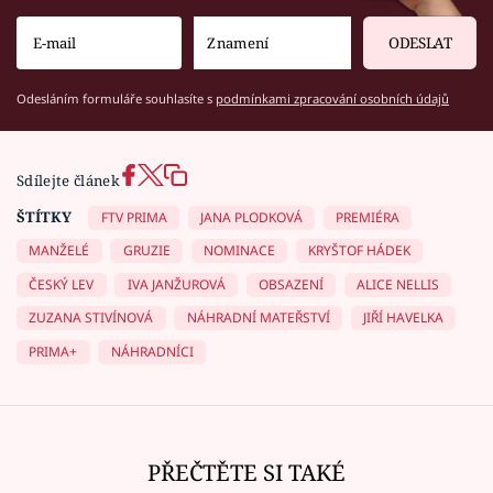
ODESLAT
Odesláním formuláře souhlasíte s
podmínkami zpracování osobních údajů
Sdílejte článek
ŠTÍTKY
FTV PRIMA
JANA PLODKOVÁ
PREMIÉRA
MANŽELÉ
GRUZIE
NOMINACE
KRYŠTOF HÁDEK
ČESKÝ LEV
IVA JANŽUROVÁ
OBSAZENÍ
ALICE NELLIS
ZUZANA STIVÍNOVÁ
NÁHRADNÍ MATEŘSTVÍ
JIŘÍ HAVELKA
PRIMA+
NÁHRADNÍCI
PŘEČTĚTE SI TAKÉ