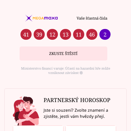
Vaše šťastná čísla
41
39
12
13
11
46
2
ZKUSTE ŠTĚSTÍ
Ministerstvo financí varuje: Účastí na hazardní hře může
vzniknout závislost ⑱
PARTNERSKÝ HOROSKOP
Jste si souzení? Zvolte znamení a
zjistěte, jestli vám hvězdy přejí.