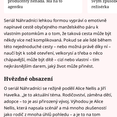
producenty nehádá. Má na to
Svým způsobe
agentku
režisérka
Seriál Náhradníci lehkou formou vypráví o emotivně
napínavé cestě obyčejného manželského páru k
vlastním potomkům a o tom, že taková cesta může být
někdy více než komplikovaná. Pokud se ale lidé během
této nejednoduché cesty – nebo možná právě díky ní –
naučí být k sobě otevření, velkorysí a třeba o něco
chápavější, může být dítě – cizí nebo vlastní – tím
nejkrásnějším darem, jaký život může přinést.
Hvězdné obsazení
O seriál Náhradníci se režijně podělí Alice Nellis a Jiří
Havelka. „Je to aktuální téma. Rodičovství, záměna dětí,
adopce – to je asi přirozený vývoj. Výhodou je Alice
Nellis, která napsala scénář a má mnoho zkušeností
jako rodič z mnoha úhlů pohledu – a je to na tom