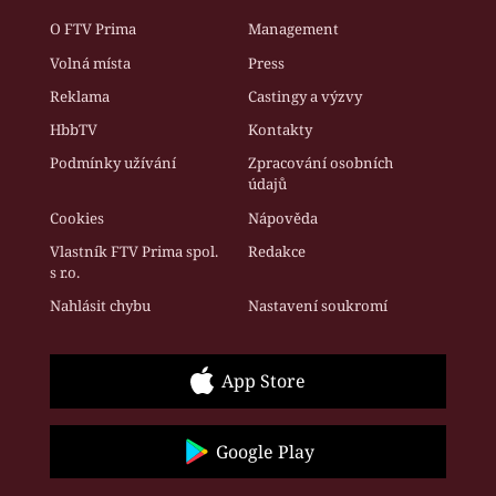
O FTV Prima
Management
Volná místa
Press
Reklama
Castingy a výzvy
HbbTV
Kontakty
Podmínky užívání
Zpracování osobních
údajů
Cookies
Nápověda
Vlastník FTV Prima spol.
Redakce
s r.o.
Nahlásit chybu
Nastavení soukromí
App Store
Google Play