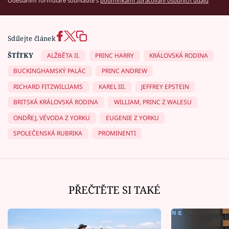
Odesláním formuláře souhlasíte s
podmínkami zpracování osobních údajů
Sdílejte článek
ŠTÍTKY
ALŽBĚTA II.
PRINC HARRY
KRÁLOVSKÁ RODINA
BUCKINGHAMSKÝ PALÁC
PRINC ANDREW
RICHARD FITZWILLIAMS
KAREL III.
JEFFREY EPSTEIN
BRITSKÁ KRÁLOVSKÁ RODINA
WILLIAM, PRINC Z WALESU
ONDŘEJ, VÉVODA Z YORKU
EUGENIE Z YORKU
SPOLEČENSKÁ RUBRIKA
PROMINENTI
PŘEČTĚTE SI TAKÉ