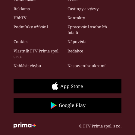
Reklama
Castingy a výzvy
HbbTV
Kontakty
Podmínky užívání
Zpracování osobních
údajů
Cookies
Nápověda
Vlastník FTV Prima spol.
Redakce
s r.o.
Nahlásit chybu
Nastavení soukromí
App Store
Google Play
© FTV Prima spol. s r.o.