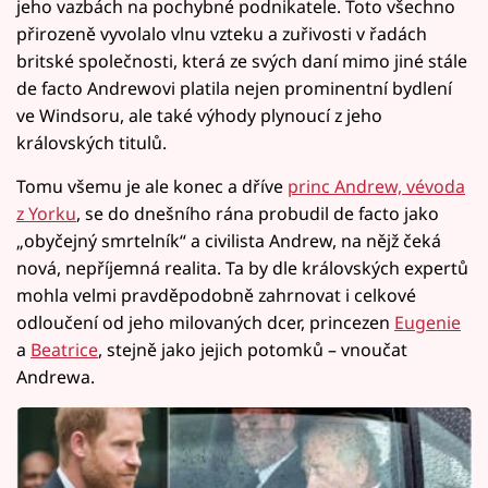
jeho vazbách na pochybné podnikatele. Toto všechno
přirozeně vyvolalo vlnu vzteku a zuřivosti v řadách
britské společnosti, která ze svých daní mimo jiné stále
de facto Andrewovi platila nejen prominentní bydlení
ve Windsoru, ale také výhody plynoucí z jeho
královských titulů.
Tomu všemu je ale konec a dříve
princ Andrew, vévoda
z Yorku
, se do dnešního rána probudil de facto jako
„obyčejný smrtelník“ a civilista Andrew, na nějž čeká
nová, nepříjemná realita. Ta by dle královských expertů
mohla velmi pravděpodobně zahrnovat i celkové
odloučení od jeho milovaných dcer, princezen
Eugenie
a
Beatrice
, stejně jako jejich potomků – vnoučat
Andrewa.