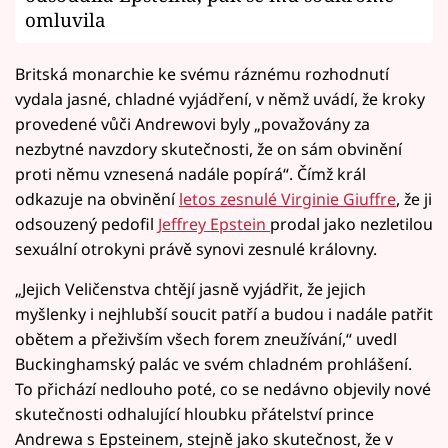
omluvila
Britská monarchie ke svému ráznému rozhodnutí
vydala jasné, chladné vyjádření, v němž uvádí, že kroky
provedené vůči Andrewovi byly „považovány za
nezbytné navzdory skutečnosti, že on sám obvinění
proti němu vznesená nadále popírá“. Čímž král
odkazuje na obvinění
letos zesnulé Virginie Giuffre
, že ji
odsouzený pedofil
Jeffrey Epstein
prodal jako nezletilou
sexuální otrokyni právě synovi zesnulé královny.
„Jejich Veličenstva chtějí jasně vyjádřit, že jejich
myšlenky i nejhlubší soucit patří a budou i nadále patřit
obětem a přeživším všech forem zneužívání,“ uvedl
Buckinghamský palác ve svém chladném prohlášení.
To přichází nedlouho poté, co se nedávno objevily nové
skutečnosti odhalující hloubku přátelství prince
Andrewa s Epsteinem, stejně jako skutečnost, že v