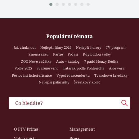
Populární témata
Jak zhubnout
Nejlepší filmy 2024
Nejlepší horory
TV program
Změna času
Partie
Počasí
Kdy budou volby
ZOO Nové začátky
Auto – katalog
7 pádů Honzy Dědka
Volby 2025
Svařené víno
Tatarák podle Pohlreicha
Aloe vera
Pěstování lichořeřišnice
Výpočet ascendentu
Tvarohové knedlíky
Nejlepší palačinky
Švestkový koláč
O FTV Prima
Management
Volná místa
Press