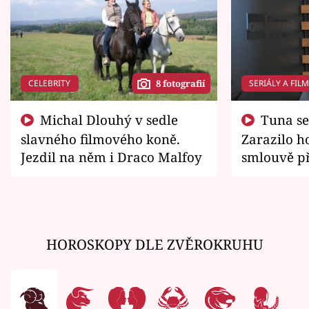
CELEBRITY
SERIÁLY A FIL
8 fotografií
Michal Dlouhý v sedle
Tuna se chtěl vrátit domů.
slavného filmového koně.
Zarazilo ho
Jezdil na něm i Draco Malfoy
smlouvě př
zemřít
HOROSKOPY DLE ZVĚROKRUHU