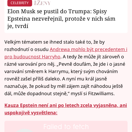
CELEBRITY
Elon Musk se pustil do Trumpa: Spisy
Epsteina nezveřejnil, protože v nich sám
je, tvrdí
Velkým tématem se ihned stalo také to, že by
rozhodnutí o osudu
Andrewa mohlo být precedentem i
pro budoucnost Harryho
. A tedy že může jít zároveň o
rázné varování pro něj. „Pevně doufám, že jde i o jasné
varování směrem k Harrymu, který svým chováním
rovněž zašel příliš daleko. A nyní mu král jasně
naznačuje, že pokud by měl zájem zajít náhodou ještě
dál, může dopadnout stejně,“ myslí si Fitzwilliams.
Kauza Epstein není ani po letech zcela vyjasněna, ani
uspokojivě vysvětlena:
Failed to fetch