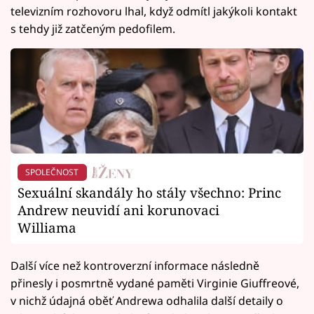
televizním rozhovoru lhal, když odmítl jakýkoli kontakt
s tehdy již zatčeným pedofilem.
SPOLEČNOST
Sexuální skandály ho stály všechno: Princ
Andrew neuvidí ani korunovaci
Williama
Další více než kontroverzní informace následně
přinesly i posmrtně vydané paměti Virginie Giuffreové,
v nichž údajná oběť Andrewa odhalila další detaily o