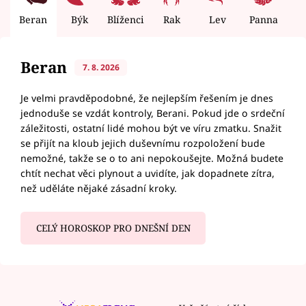
Beran
Býk
Blíženci
Rak
Lev
Panna
V
Beran
7. 8. 2026
Je velmi pravděpodobné, že nejlepším řešením je dnes
jednoduše se vzdát kontroly, Berani. Pokud jde o srdeční
záležitosti, ostatní lidé mohou být ve víru zmatku. Snažit
se přijít na kloub jejich duševnímu rozpoložení bude
nemožné, takže se o to ani nepokoušejte. Možná budete
chtít nechat věci plynout a uvidíte, jak dopadnete zítra,
než uděláte nějaké zásadní kroky.
CELÝ HOROSKOP PRO DNEŠNÍ DEN