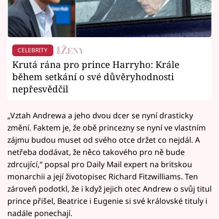
CELEBRITY
Krutá rána pro prince Harryho: Krále
během setkání o své důvěryhodnosti
nepřesvědčil
„Vztah Andrewa a jeho dvou dcer se nyní drasticky
změní. Faktem je, že obě princezny se nyní ve vlastním
zájmu budou muset od svého otce držet co nejdál. A
netřeba dodávat, že něco takového pro ně bude
zdrcující,“ popsal pro Daily Mail expert na britskou
monarchii a její životopisec Richard Fitzwilliams. Ten
zároveň podotkl, že i když jejich otec Andrew o svůj titul
prince přišel, Beatrice i Eugenie si své královské tituly i
nadále ponechají.