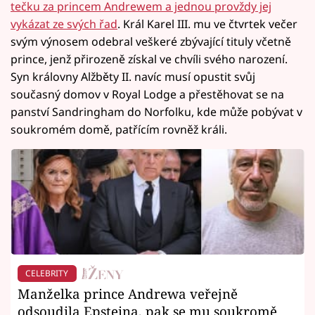
tečku za princem Andrewem a jednou provždy jej
vykázat ze svých řad
. Král Karel III. mu ve čtvrtek večer
svým výnosem odebral veškeré zbývající tituly včetně
prince, jenž přirozeně získal ve chvíli svého narození.
Syn královny Alžběty II. navíc musí opustit svůj
současný domov v Royal Lodge a přestěhovat se na
panství Sandringham do Norfolku, kde může pobývat v
soukromém domě, patřícím rovněž králi.
CELEBRITY
Manželka prince Andrewa veřejně
odsoudila Epsteina, pak se mu soukromě