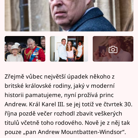
Horoskopy
Sledujte prima+
Filmový festival Karlovy Vary
Pořady
Mámy sobě
Zřejmě vůbec největší úpadek někoho z
Přihlášení
britské královské rodiny, jaký v moderní
historii pamatujeme, nyní prožívá princ
Andrew. Král Karel III. se jej totiž ve čtvrtek 30.
Sledujte nás
října pozdě večer rozhodl zbavit veškerých
titulů včetně toho rodového. Nově je z něj tak
pouze „pan Andrew Mountbatten-Windsor“.