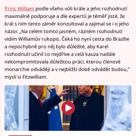
Princ William
podle všeho vůli krále a jeho rozhodnutí
maximálně podporuje a dle expertů je téměř jisté, že
král s ním tento záměr konzultoval a zajímal se i o jeho
názor. „Na celém tomto jasném, rázném rozhodnutí
vidím Williamův rukopis. Čeká ho nyní cesta do Brazílie
a nepochybně pro něj bylo důležité, aby Karel
rozhodnutí učinil co nejdříve a celá kauza nadále
nekompromitovala důležitou práci, kterou členové
monarchie odvádějí a v nejbližší době odvádět budou,“
myslí si Fitzwilliam.