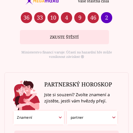
Vaše šťastná čísla
36
33
10
4
9
46
2
ZKUSTE ŠTĚSTÍ
Ministerstvo financí varuje: Účastí na hazardní hře může
vzniknout závislost ⑱
PARTNERSKÝ HOROSKOP
Jste si souzení? Zvolte znamení a
zjistěte, jestli vám hvězdy přejí.