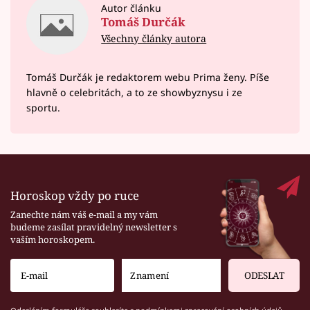
Autor článku
Tomáš Durčák
Všechny články autora
Tomáš Durčák je redaktorem webu Prima ženy. Píše
hlavně o celebritách, a to ze showbyznysu i ze
sportu.
Horoskop vždy po ruce
Zanechte nám váš e-mail a my vám
budeme zasílat pravidelný newsletter s
vaším horoskopem.
ODESLAT