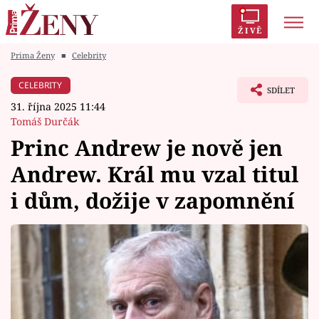
ŽIVĚ
Prima Ženy
■
Celebrity
Trendy:
Polabí
Inspekce
Prostřeno!
AYTO?
CELEBRITY
SDÍLET
Módní alarm
Zrádci
Proměny
31. října 2025 11:44
Tomáš Durčák
Princ Andrew je nově jen
Andrew. Král mu vzal titul
Témata
i dům, dožije v zapomnění
Celebrity
Vztahy
Seriály