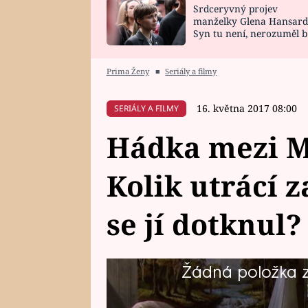
Srdceryvný projev
SNÁŘ
CELEBRITY
manželky Glena Hansard
Syn tu není, nerozuměl b
HOROSKOP NA
VAŘENÍ
tomu, vysvětlila
ROK 2023
Prima Ženy
■
Seriály a filmy
16. května 2017 08:00
SERIÁLY A FILMY
Hádka mezi M
Kolik utrácí 
se jí dotknul?
Žádná položka z 
Nevinná hypotetická otázka od D
a Mili Pátkových. Podívejte se na