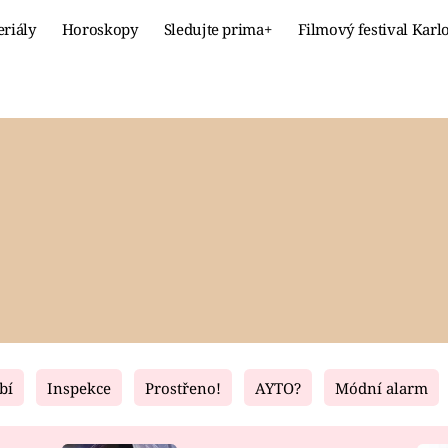
eriály
Horoskopy
Sledujte prima+
Filmový festival Karl
Celebrity
Recept
MÓDA A KRÁSA
HLAVNÍ JÍ
VZTAHY A SEX
SLADKÉ
PRIMA MAMINKA
ZDRAVÉ
bí
Inspekce
Prostřeno!
AYTO?
Módní alarm
Fresh
Living
RECEPTY
BYDLENÍ