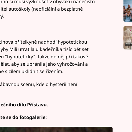
echno si musí vyzkoušet v obýváku nanečisto.
tel autoškoly (neoficiální a bezplatné
ý.
Drtinova přítelkyně nadhodí hypotetickou
by Mili utratila u kadeřníka tisíc pět set
 "hypoteticky", takže do něj při takové
dělat, aby se ubránila jeho vyhrožování a
e s cílem uklidnit se řízením.
ábavnou scénu, kde o hysterii není
tečního dílu Přístavu.
te se do fotogalerie: