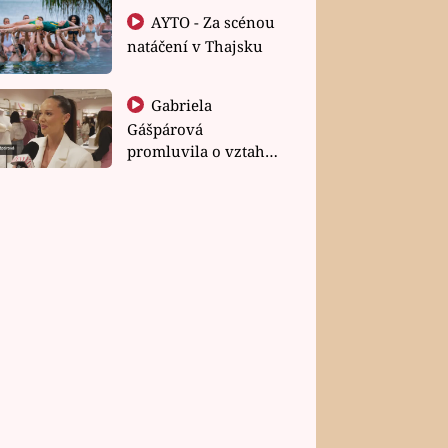
AYTO - Za scénou
natáčení v Thajsku
Gabriela
Gášpárová
promluvila o vztahu
a zakládání rodiny