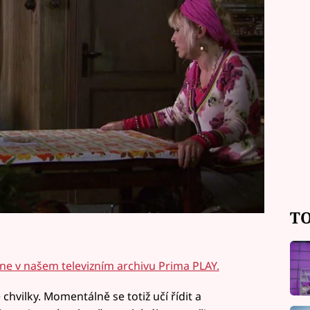
TO
ine v našem televizním archivu Prima PLAY.
chvilky. Momentálně se totiž učí řídit a