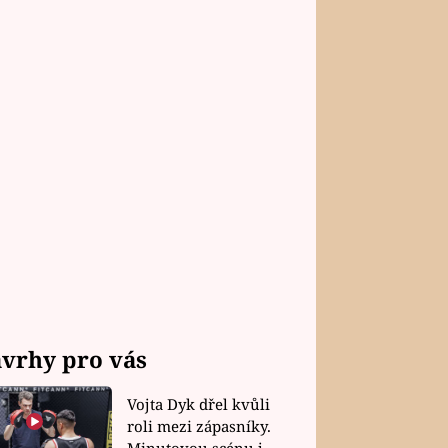
vrhy pro vás
Vojta Dyk dřel kvůli
roli mezi zápasníky.
Minutovou scénu jel