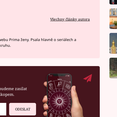
Všechny články autora
webu Prima ženy. Psala hlavně o seriálech a
okruhu.
budeme zasílat
oskopem.
ODESLAT