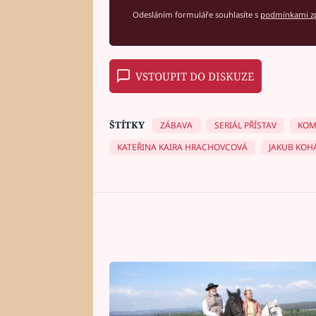
Odesláním formuláře souhlasíte s
podmínkami zp
VSTOUPIT DO DISKUZE
ŠTÍTKY
ZÁBAVA
SERIÁL PŘÍSTAV
KOM
KATEŘINA KAIRA HRACHOVCOVÁ
JAKUB KOH