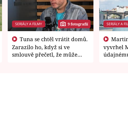
SERIÁLY A FILMY
SERIÁLY A FI
9 fotografií
Tuna se chtěl vrátit domů.
Martin Písařík jako
Zarazilo ho, když si ve
vyvrhel 
smlouvě přečetl, že může
údajnému
zemřít
je v nemil