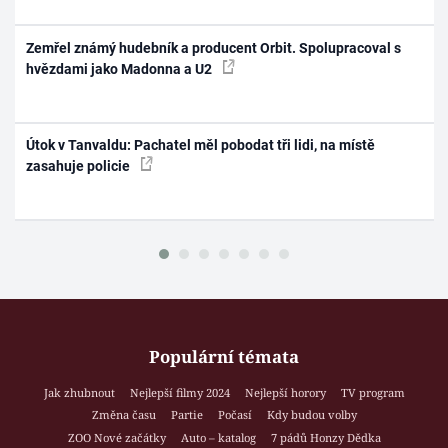
Zemřel známý hudebník a producent Orbit. Spolupracoval s
hvězdami jako Madonna a U2
Útok v Tanvaldu: Pachatel měl pobodat tři lidi, na místě
zasahuje policie
Populární témata
Jak zhubnout
Nejlepší filmy 2024
Nejlepší horory
TV program
Změna času
Partie
Počasí
Kdy budou volby
ZOO Nové začátky
Auto – katalog
7 pádů Honzy Dědka