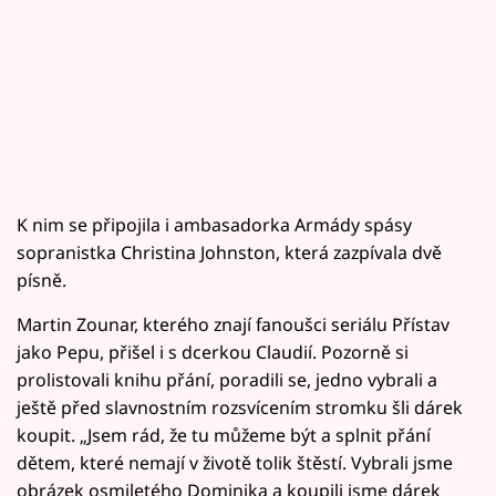
K nim se připojila i ambasadorka Armády spásy
sopranistka Christina Johnston, která zazpívala dvě
písně.
Martin Zounar, kterého znají fanoušci seriálu Přístav
jako Pepu, přišel i s dcerkou Claudií. Pozorně si
prolistovali knihu přání, poradili se, jedno vybrali a
ještě před slavnostním rozsvícením stromku šli dárek
koupit. „Jsem rád, že tu můžeme být a splnit přání
dětem, které nemají v životě tolik štěstí. Vybrali jsme
obrázek osmiletého Dominika a koupili jsme dárek