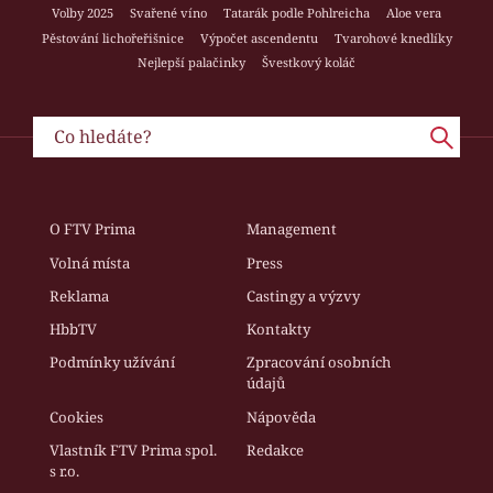
Volby 2025
Svařené víno
Tatarák podle Pohlreicha
Aloe vera
Pěstování lichořeřišnice
Výpočet ascendentu
Tvarohové knedlíky
Nejlepší palačinky
Švestkový koláč
O FTV Prima
Management
Volná místa
Press
Reklama
Castingy a výzvy
HbbTV
Kontakty
Podmínky užívání
Zpracování osobních
údajů
Cookies
Nápověda
Vlastník FTV Prima spol.
Redakce
s r.o.