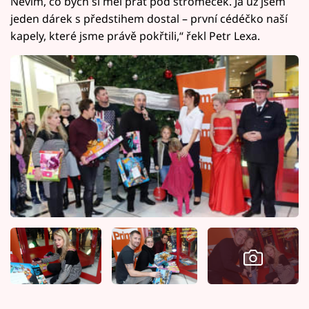
Nevím, co bych si měl přát pod stromeček. Já už jsem
jeden dárek s předstihem dostal – první cédéčko naší
kapely, které jsme právě pokřtili,“ řekl Petr Lexa.