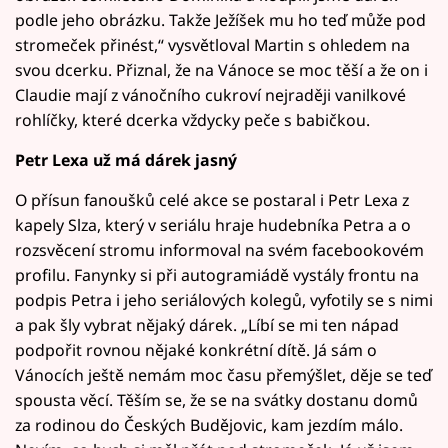
podle jeho obrázku. Takže Ježíšek mu ho teď může pod
stromeček přinést,“ vysvětloval Martin s ohledem na
svou dcerku. Přiznal, že na Vánoce se moc těší a že on i
Claudie mají z vánočního cukroví nejraději vanilkové
rohlíčky, které dcerka vždycky peče s babičkou.
Petr Lexa už má dárek jasný
O přísun fanoušků celé akce se postaral i Petr Lexa z
kapely Slza, který v seriálu hraje hudebníka Petra a o
rozsvěcení stromu informoval na svém facebookovém
profilu. Fanynky si při autogramiádě vystály frontu na
podpis Petra i jeho seriálových kolegů, vyfotily se s nimi
a pak šly vybrat nějaký dárek. „Líbí se mi ten nápad
podpořit rovnou nějaké konkrétní dítě. Já sám o
Vánocích ještě nemám moc času přemýšlet, děje se teď
spousta věcí. Těším se, že se na svátky dostanu domů
za rodinou do Českých Budějovic, kam jezdím málo.