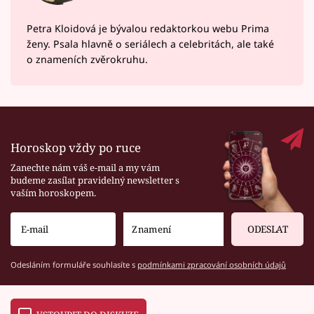
Petra Kloidová je bývalou redaktorkou webu Prima
ženy. Psala hlavně o seriálech a celebritách, ale také
o znameních zvěrokruhu.
Horoskop vždy po ruce
Zanechte nám váš e-mail a my vám
budeme zasílat pravidelný newsletter s
vaším horoskopem.
ODESLAT
Odesláním formuláře souhlasíte s
podmínkami zpracování osobních údajů