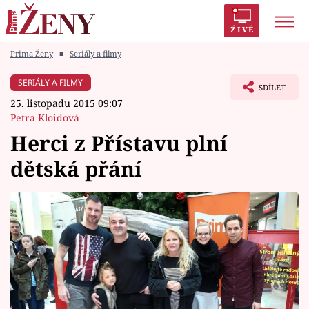
ŽIVĚ
Prima Ženy
■
Seriály a filmy
Trendy:
Polabí
Inspekce
Prostřeno!
AYTO?
SERIÁLY A FILMY
SDÍLET
Módní alarm
Zrádci
Proměny
25. listopadu 2015 09:07
Petra Kloidová
Herci z Přístavu plní
dětská přání
Témata
Celebrity
Vztahy
Seriály