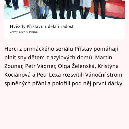
Horoskopy
Sledujte prima+
Hvězdy Přístavu udělali radost
Filmový festival Karlovy Vary
Zdroj: archiv Prima
Pořady
Herci z primáckého seriálu Přístav pomáhají
plnit sny dětem z azylových domů. Martin
Mámy sobě
Zounar, Petr Vágner, Olga Želenská, Kristýna
Kociánová a Petr Lexa rozsvítili Vánoční strom
Přihlášení
splněných přání a položili pod něj první dárky.
Sledujte nás