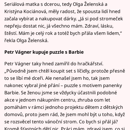
Seriálová matka s dcerou, tedy Olga Želenská a
Kristýna Kociánová, měly radost, že spousta lidí hned
začala vybírat a nakupovat dárky. „Já si pod stromeček
nepřeju dostat nic, já všechno mám. Zdraví, lásku,
štěstí. Mám je celý rok a totéž bych přála všem lidem,“
řekla Olga Želenská.
Petr Vágner kupuje puzzle s Barbie
Petr Vágner taky hned zamířil do hračkářství.
„Původně jsem chtěl koupit set s líčidly, protože přesně
to se líbí mé dceři. Ale nenašel jsem ho, tak jsem
nakonec vybral jiné přání – puzzle s motivem panenky
Barbie. Se ženou jsme se vždycky účastnili podobné
akce v jednom nákupním centru, zhruba osm let
pomáhám v rámci jednoho projektu dětem z dětských
domovů, proto jsem rád, že jsem mohl být u toho, když
se rozsvěcel tento vánoční strom. Co bych si přál já?
Kromě šťastných dětí nic. Práci mám, zdravý jsem, co si