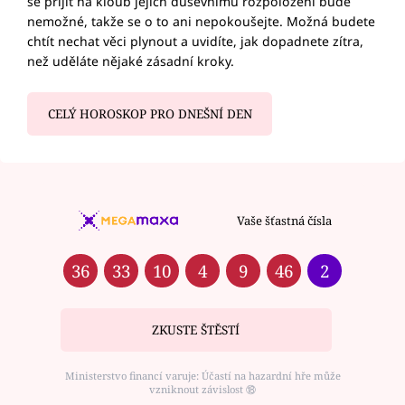
se přijít na kloub jejich duševnímu rozpoložení bude
nemožné, takže se o to ani nepokoušejte. Možná budete
chtít nechat věci plynout a uvidíte, jak dopadnete zítra,
než uděláte nějaké zásadní kroky.
CELÝ HOROSKOP PRO DNEŠNÍ DEN
Vaše šťastná čísla
36
33
10
4
9
46
2
ZKUSTE ŠTĚSTÍ
Ministerstvo financí varuje: Účastí na hazardní hře může
vzniknout závislost ⑱