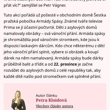
přát víc?“ zamýšlel se Petr Vágner.
Tuto akci pořádá už pošesté v obchodním domě Šestka
pražská pobočka Armády Spásy. Známé tváře televize
Prima se jí účastní počtvrté. Děti z azylových domů
namalovaly obrázky – svá vánoční přání. Armáda spásy
je shromáždila pod vánočním stromkem, kde jsou k
dispozici laskavým dárcům. Kdo chce některému z dětí
jeho vánoční přání splnit, vybere si obrázek a koupí
dárek na něm namalovaný. Armáda spásy bude dárky
průběžně balit a třídit a od
22. prosince
je začne
rozvážet do azylových domů z celé republiky tak, aby
každé dítě našlo pod stromečkem své splněné přání.
Autor článku
Petra Kloidová
Všechny články autora