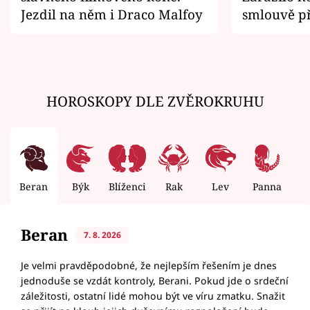
Jezdil na něm i Draco Malfoy
smlouvě př
zemřít
HOROSKOPY DLE ZVĚROKRUHU
Beran
Býk
Blíženci
Rak
Lev
Panna
V
Beran
7. 8. 2026
Je velmi pravděpodobné, že nejlepším řešením je dnes
jednoduše se vzdát kontroly, Berani. Pokud jde o srdeční
záležitosti, ostatní lidé mohou být ve víru zmatku. Snažit