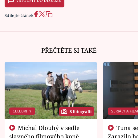
VSTOUPIT DO DISKUZE
Sdílejte článek
PŘEČTĚTE SI TAKÉ
CELEBRITY
SERIÁLY A FIL
8 fotografií
Michal Dlouhý v sedle
Tuna se chtěl vrátit domů.
slavného filmového koně.
Zarazilo ho