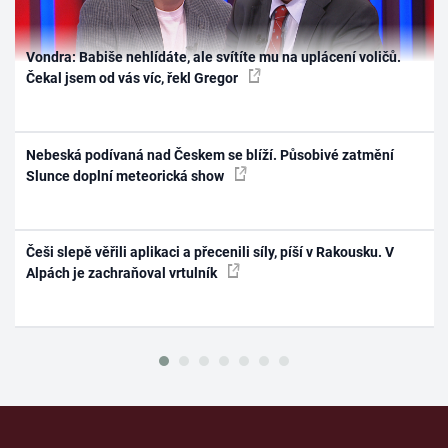
Vondra: Babiše nehlídáte, ale svítíte mu na uplácení voličů.
Čekal jsem od vás víc, řekl Gregor
Nebeská podívaná nad Českem se blíží. Působivé zatmění
Slunce doplní meteorická show
Češi slepě věřili aplikaci a přecenili síly, píší v Rakousku. V
Alpách je zachraňoval vrtulník