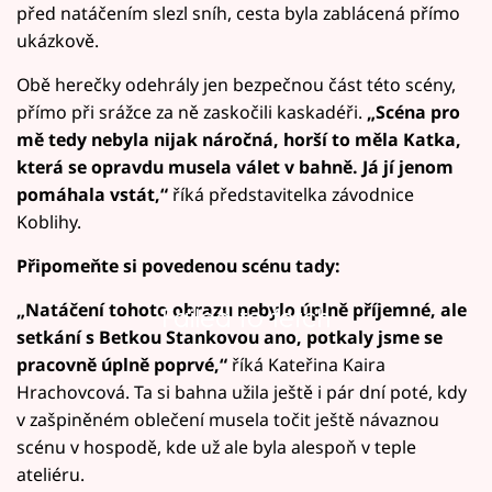
před natáčením slezl sníh, cesta byla zablácená přímo
ukázkově.
Obě herečky odehrály jen bezpečnou část této scény,
přímo při srážce za ně zaskočili kaskadéři.
„Scéna pro
mě tedy nebyla nijak náročná, horší to měla Katka,
která se opravdu musela válet v bahně. Já jí jenom
pomáhala vstát,“
říká představitelka závodnice
Koblihy.
Připomeňte si povedenou scénu tady:
„Natáčení tohoto obrazu nebylo úplně příjemné, ale
Failed to fetch
setkání s Betkou Stankovou ano, potkaly jsme se
pracovně úplně poprvé,“
říká Kateřina Kaira
Hrachovcová. Ta si bahna užila ještě i pár dní poté, kdy
v zašpiněném oblečení musela točit ještě návaznou
scénu v hospodě, kde už ale byla alespoň v teple
ateliéru.