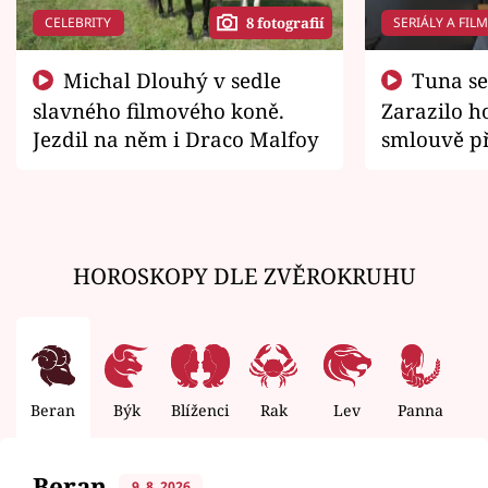
CELEBRITY
SERIÁLY A FIL
8 fotografií
Michal Dlouhý v sedle
Tuna se chtěl vrátit domů.
slavného filmového koně.
Zarazilo ho
Jezdil na něm i Draco Malfoy
smlouvě př
zemřít
HOROSKOPY DLE ZVĚROKRUHU
Beran
Býk
Blíženci
Rak
Lev
Panna
V
Beran
9. 8. 2026