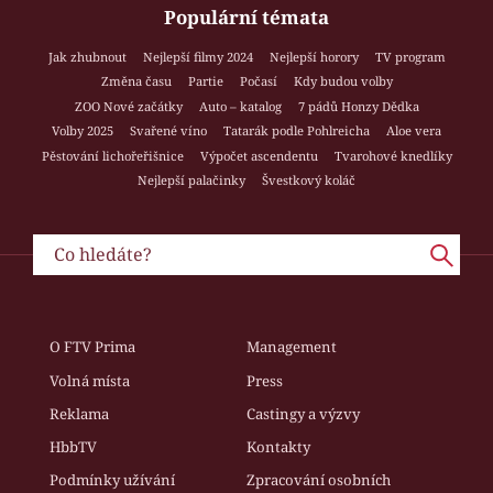
Populární témata
Jak zhubnout
Nejlepší filmy 2024
Nejlepší horory
TV program
Změna času
Partie
Počasí
Kdy budou volby
ZOO Nové začátky
Auto – katalog
7 pádů Honzy Dědka
Volby 2025
Svařené víno
Tatarák podle Pohlreicha
Aloe vera
Pěstování lichořeřišnice
Výpočet ascendentu
Tvarohové knedlíky
Nejlepší palačinky
Švestkový koláč
O FTV Prima
Management
Volná místa
Press
Reklama
Castingy a výzvy
HbbTV
Kontakty
Podmínky užívání
Zpracování osobních