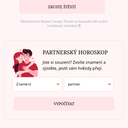
ZKUSTE ŠTĚSTÍ
Ministerstvo financí varuje: Účastí na hazardní hře může
vzniknout závislost ⑱
PARTNERSKÝ HOROSKOP
Jste si souzení? Zvolte znamení a
zjistěte, jestli vám hvězdy přejí.
VYPOČÍTAT