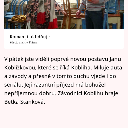
Horoskopy
Sledujte prima+
Filmový festival Karlovy Vary
Roman ji uklidňuje
Pořady
Zdroj: archiv Prima
Mámy sobě
V pátek jste viděli poprvé novou postavu Janu
Koblížkovou, které se říká Kobliha. Miluje auta
Přihlášení
a závody a přesně v tomto duchu vjede i do
seriálu. Její razantní příjezd má bohužel
nepříjemnou dohru. Závodnici Koblihu hraje
Sledujte nás
Betka Stanková.