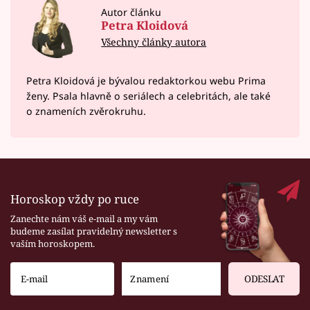
Autor článku
Petra Kloidová
Všechny články autora
Petra Kloidová je bývalou redaktorkou webu Prima
ženy. Psala hlavně o seriálech a celebritách, ale také
o znameních zvěrokruhu.
Horoskop vždy po ruce
Zanechte nám váš e-mail a my vám
budeme zasílat pravidelný newsletter s
vaším horoskopem.
ODESLAT