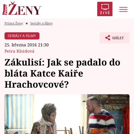
ŽIVĚ
Prima Ženy
■
Seriály a filmy
Trendy:
Polabí
Inspekce
Prostřeno!
AYTO?
SERIÁLY A FILMY
SDÍLET
Módní alarm
Zrádci
Proměny
25. března 2016 21:30
Petra Kloidová
Zákulisí: Jak se padalo do
bláta Katce Kaiře
Témata
Hrachovcové?
Celebrity
Vztahy
Seriály