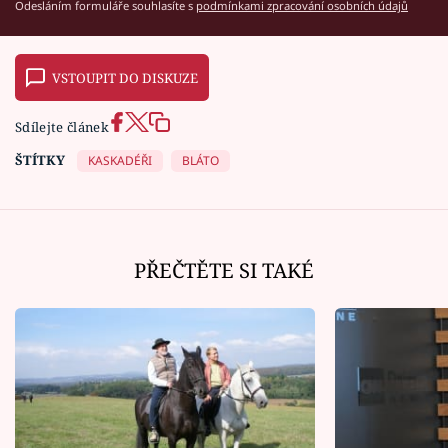
Odesláním formuláře souhlasíte s
podmínkami zpracování osobních údajů
VSTOUPIT DO DISKUZE
Sdílejte článek
ŠTÍTKY
KASKADÉŘI
BLÁTO
PŘEČTĚTE SI TAKÉ