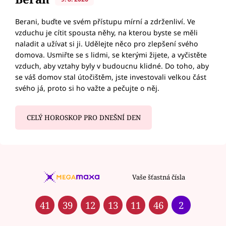
Berani, buďte ve svém přístupu mírní a zdrženliví. Ve
vzduchu je cítit spousta něhy, na kterou byste se měli
naladit a užívat si ji. Udělejte něco pro zlepšení svého
domova. Usmiřte se s lidmi, se kterými žijete, a vyčistěte
vzduch, aby vztahy byly v budoucnu klidné. Do toho, aby
se váš domov stal útočištěm, jste investovali velkou část
svého já, proto si ho važte a pečujte o něj.
CELÝ HOROSKOP PRO DNEŠNÍ DEN
Vaše šťastná čísla
41
39
12
13
11
46
2