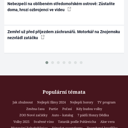
Nebezpečí na oblíbeném středomořském ostrově: Zůstaňte
doma, hrozí ozbrojenci ve videu
Zemřel už před příjezdem záchranářů. Motorkář na Znojemsku
nezvládl zatáčku
Populární témata
Jak zhubnout
Nejlepší filmy 2024
Nejlepší horory
TV program
Změna času
Partie
Počasí
Kdy budou volby
ZOO Nové začátky
Auto – katalog
7 pádů Honzy Dědka
Volby 2025
Svařené víno
Tatarák podle Pohlreicha
Aloe vera
Pěstování lichořeřišnice
Výpočet ascendentu
Tvarohové knedlíky