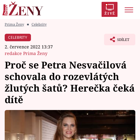
ŽIVĚ
Prima Ženy
■
Celebrity
Trendy:
Polabí
Inspekce
Prostřeno!
AYTO?
CELEBRITY
SDÍLET
Módní alarm
Zrádci
Proměny
2. července 2022 13:37
redakce Prima Ženy
Proč se Petra Nesvačilová
schovala do rozevlátých
Témata
žlutých šatů? Herečka čeká
Celebrity
dítě
Vztahy
Seriály