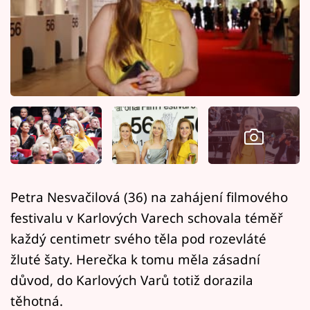
Horoskopy
Sledujte prima+
Filmový festival Karlovy Vary
Pořady
Mámy sobě
Přihlášení
Petra Nesvačilová (36) na zahájení filmového
festivalu v Karlových Varech schovala téměř
Sledujte nás
každý centimetr svého těla pod rozevláté
žluté šaty. Herečka k tomu měla zásadní
důvod, do Karlových Varů totiž dorazila
těhotná.