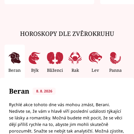
zemřít
HOROSKOPY DLE ZVĚROKRUHU
Beran
Býk
Blíženci
Rak
Lev
Panna
V
Beran
8. 8. 2026
Rychlé akce tohoto dne vás mohou zmást, Berani.
Nedivte se, že vám v hlavě víří poslední události týkající
se lásky a romantiky. Možná budete mít pocit, že se věci
dějí příliš rychle na to, abyste jim mohli skutečně
porozumět. Snažte se nebýt tak analytičtí. Možná zjistíte,