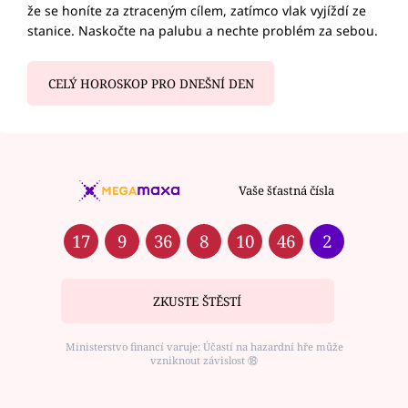
že se honíte za ztraceným cílem, zatímco vlak vyjíždí ze
stanice. Naskočte na palubu a nechte problém za sebou.
CELÝ HOROSKOP PRO DNEŠNÍ DEN
Vaše šťastná čísla
17
9
36
8
10
46
2
ZKUSTE ŠTĚSTÍ
Ministerstvo financí varuje: Účastí na hazardní hře může
vzniknout závislost ⑱