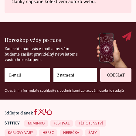
články napsané kolektivem autorů webu.
Horoskop vždy po ruce
Zanechte nám váš e-mail a my vám
budeme zasílat pravidelný newsletter s
vaším horoskopem.
ODESLAT
Odesláním formuláře souhlasíte s
podmínkami zpracování osobních údajů
Sdílejte článek
ŠTÍTKY
MIMINKO
FESTIVAL
TĚHOTENSTVÍ
KARLOVY VARY
HEREC
HEREČKA
ŠATY