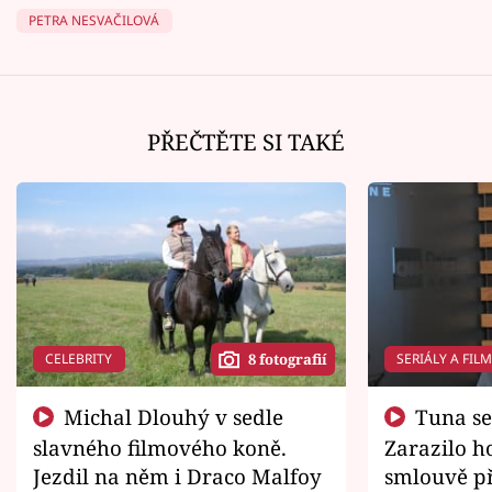
PETRA NESVAČILOVÁ
PŘEČTĚTE SI TAKÉ
CELEBRITY
SERIÁLY A FIL
8 fotografií
Michal Dlouhý v sedle
Tuna se chtěl vrátit domů.
slavného filmového koně.
Zarazilo ho
Jezdil na něm i Draco Malfoy
smlouvě př