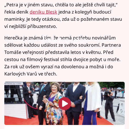
„Petra je v jiném stavu, chtěla to ale ještě chvíli tajit,“
řekla deník
deníku Blesk
jedna z kolegyň budoucí
maminky. Je tedy otázkou, zda už o požehnaném stavu
ví nejbližší příbuzenstvo.
Herečka je známá tím, že nemá potřebu novinářům
Failed to fetch
sdělovat každou událost ze svého soukromí. Partnera
Tomáše veřejnosti představila letos v květnu. Před
cestou na filmový festival stihla dvojice pobyt u moře.
Za rok už ovšem vyrazí na dovolenou a možná i do
Karlových Varů ve třech.