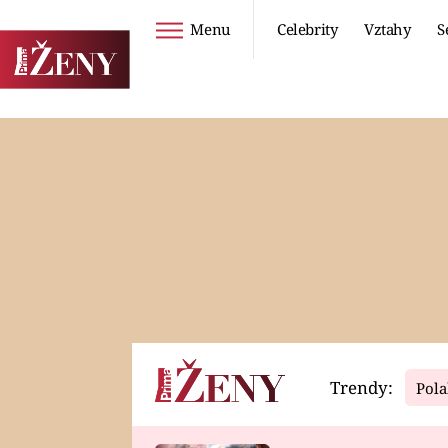
Menu
Celebrity
Vztahy
S
Seriály
Životní styl
ZOO
DIETY A HUBNUTÍ
PROSTŘENO!
CESTOVÁNÍ A
DOVOLENÁ
DUCH
ZDRAVÍ
Trendy:
Pola
Horoskopy
Video
ASTROČLÁNKY
SERIÁLY