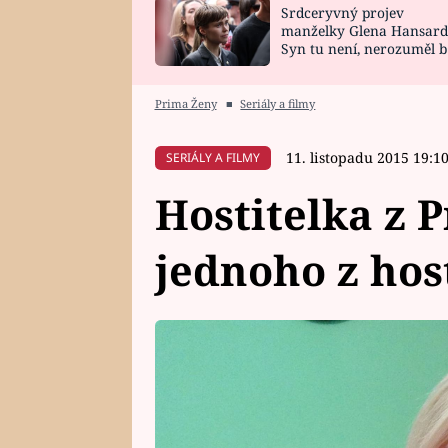
Srdceryvný projev
SNÁŘ
CELEBRITY
manželky Glena Hansard
Syn tu není, nerozuměl b
HOROSKOP NA
VAŘENÍ
tomu, vysvětlila
ROK 2023
Prima Ženy
■
Seriály a filmy
11. listopadu 2015 19:1
SERIÁLY A FILMY
Hostitelka z 
jednoho z hos