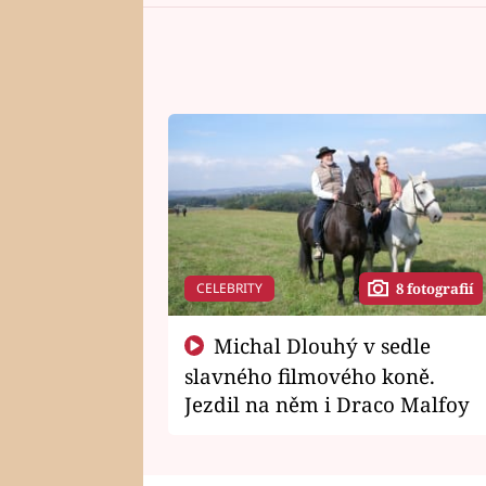
CELEBRITY
8 fotografií
Michal Dlouhý v sedle
slavného filmového koně.
Jezdil na něm i Draco Malfoy