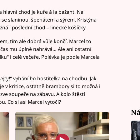
 hlavní chod je kuře à la bažant. Na
e slaninou, špenátem a sýrem. Kristýna
ná i poslední chod – linecké košíčky.
m, tím ale dobrá vůle končí. Marcel to
občas mu úplně nahrává… Ale ani ostatní
ku“ i celé večeře. Polévka je podle Marcela
ajty!“ vyhání ho hostitelka na chodbu. Jak
led to fetch
e v kritice, ostatně brambory si to možná i
pozve soupeře na zábavu. A kolo štěstí
. Co si asi Marcel vytočí?
Ná