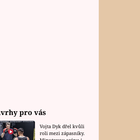
vrhy pro vás
Vojta Dyk dřel kvůli
roli mezi zápasníky.
Minutovou scénu jel