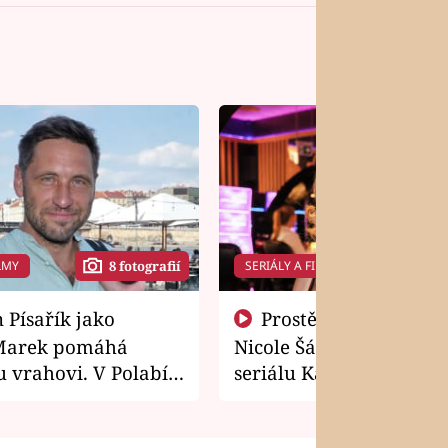
LMY
SERIÁLY A FILMY
8 fotografií
14 f
Prostě si o to řekla! Takhle
Marek pomáhá
Nicole Šáchová získala r
 vrahovi. V Polabí
seriálu Kamarádi
osti