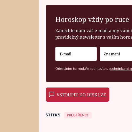
Horoskop vždy po ruce
Zanechte nám váš e-mail a my vám 
pravidelný newsletter s vaším hor
Odesláním formuláře souhlasíte s
podmínkami zp
VSTOUPIT DO DISKUZE
ŠTÍTKY
PROSTŘENO!