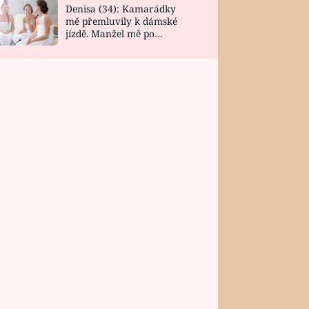
Denisa (34): Kamarádky
mě přemluvily k dámské
jízdě. Manžel mě po
návratu zaskočil