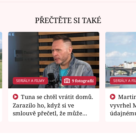
PŘEČTĚTE SI TAKÉ
SERIÁLY A FILMY
SERIÁLY A FI
9 fotografií
Tuna se chtěl vrátit domů.
Martin Písařík jako
Zarazilo ho, když si ve
vyvrhel 
smlouvě přečetl, že může
údajnému
zemřít
je v nemil