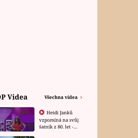
P Videa
Všechna videa
Heidi Janků
vzpomíná na svůj
šatník z 80. let -
Shopaholičky