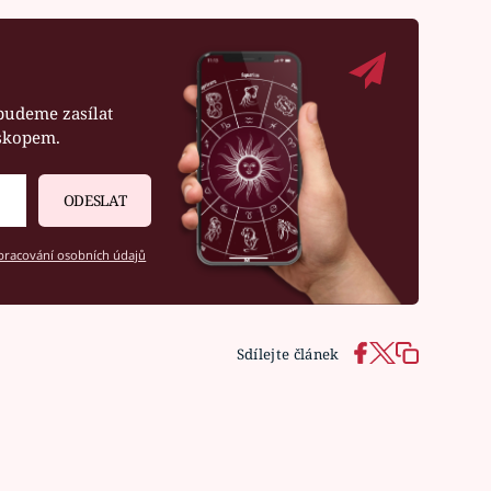
budeme zasílat
oskopem.
ODESLAT
racování osobních údajů
Sdílejte článek