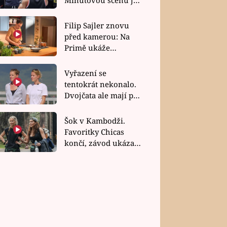
bez dubla
Filip Sajler znovu
před kamerou: Na
Primě ukáže
poctivou kuchyni i
rychlé recepty
Vyřazení se
tentokrát nekonalo.
Dvojčata ale mají po
uzavření třetí etapy
závodu nůž na krku
Šok v Kambodži.
Favoritky Chicas
končí, závod ukázal
svou nejtvrdší tvář