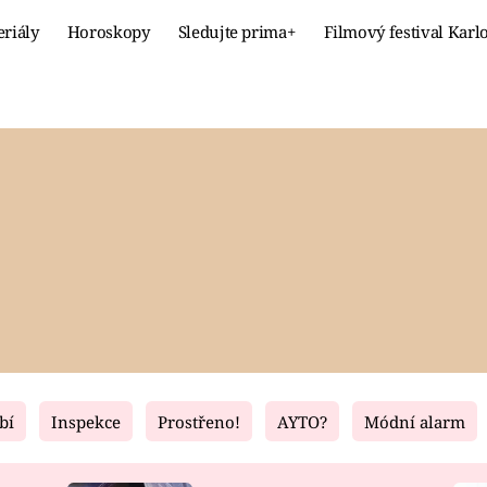
eriály
Horoskopy
Sledujte prima+
Filmový festival Karl
Celebrity
Recept
MÓDA A KRÁSA
HLAVNÍ JÍ
VZTAHY A SEX
SLADKÉ
PRIMA MAMINKA
ZDRAVÉ
bí
Inspekce
Prostřeno!
AYTO?
Módní alarm
Fresh
Living
RECEPTY
BYDLENÍ