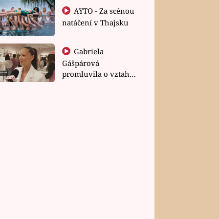
AYTO - Za scénou
natáčení v Thajsku
Gabriela
Gášpárová
promluvila o vztahu
a zakládání rodiny