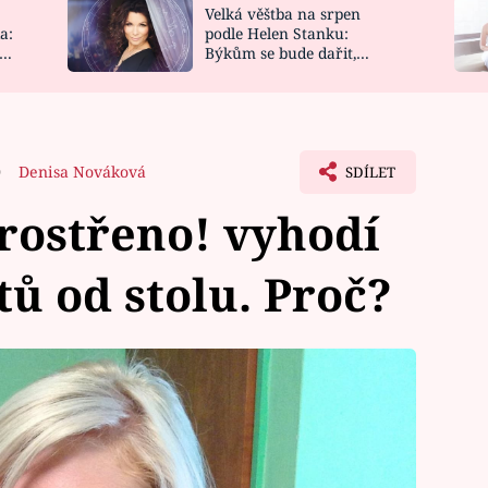
Velká věštba na srpen
NOVINKY
ZAHRADA
a:
podle Helen Stanku:
y
Býkům se bude dařit,
VIDEORECEPTY
DESIGN
Vodnáře čeká jízda
0
Denisa Nováková
SDÍLET
Prostřeno! vyhodí
tů od stolu. Proč?