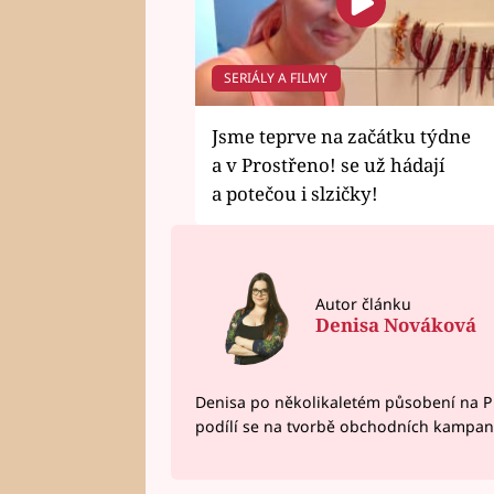
SERIÁLY A FILMY
Jsme teprve na začátku týdne
a v Prostřeno! se už hádají
a potečou i slzičky!
Autor článku
Denisa Nováková
Denisa po několikaletém působení na P
podílí se na tvorbě obchodních kampan