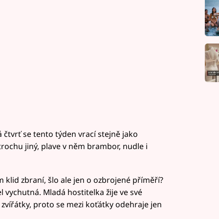
čtvrť se tento týden vrací stejně jako
trochu jiný, plave v něm brambor, nudle i
klid zbraní, šlo ale jen o ozbrojené příměří?
cel vychutná. Mladá hostitelka žije ve své
i zvířátky, proto se mezi koťátky odehraje jen