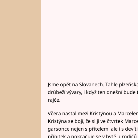
Jsme opět na Slovanech. Tahle plzeňská 
drůbeží vývary, i když ten dnešní bude 
rajče.
Včera nastal mezi Kristýnou a Marcelem 
Kristýna se bojí, že si ji ve čtvrtek Mar
garsonce nejen s přítelem, ale i s devít
přípitek a pokračuje se v bytě u rodičů.