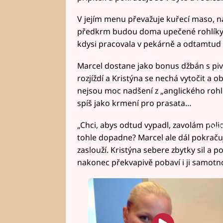
V jejím menu převažuje kuřecí maso, na
předkrm budou doma upečené rohlíky s
kdysi pracovala v pekárně a odtamtud z
Marcel dostane jako bonus džbán s pive
rozjíždí a Kristýna se nechá vytočit a 
nejsou moc nadšení z „anglického rohlí
spíš jako krmení pro prasata…
„Chci, abys odtud vypadl, zavolám polic
Fai
tohle dopadne? Marcel ale dál pokračuj
zaslouží. Kristýna sebere zbytky sil a 
nakonec překvapivě pobaví i ji samotnou