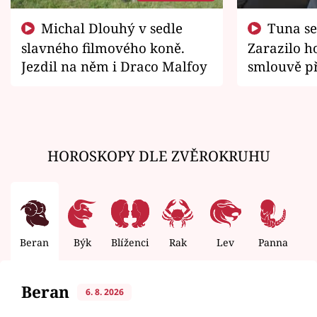
Michal Dlouhý v sedle
Tuna se chtěl vrátit domů.
slavného filmového koně.
Zarazilo ho
Jezdil na něm i Draco Malfoy
smlouvě př
zemřít
HOROSKOPY DLE ZVĚROKRUHU
Beran
Býk
Blíženci
Rak
Lev
Panna
V
Beran
6. 8. 2026