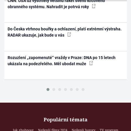
CNN: USA už vystřílely většinu raket svého klíčového
obranného systému. Nahradit je potrvá roky
Do Česka vtrhnou bouřky a ochlazení, platí extrémní výstraha.
RADAR ukazuje, jak bude u vás
Rozuzlení „zapomenuté“ vraždy v Praze: DNA po 15 letech
ukázala na podezřelého. Měl ubodat muže
Populární témata
Jak zhubnout
Nejlepší filmy 2024
Nejlepší horory
TV program