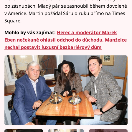
po zásnubách. Mladý pár se zasnoubil během dovolené
v Americe. Martin požádal Sáru o ruku přímo na Times
Square.
Mohlo by vás zajímat:
Herec a moderátor Marek
Eben nečekaně ohlásil odchod do důchodu. Manželce
nechal postavit luxusní bezbariérový dům