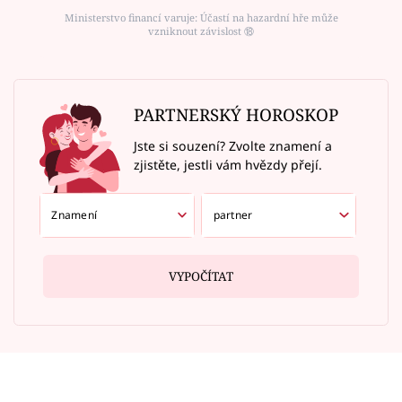
Ministerstvo financí varuje: Účastí na hazardní hře může
vzniknout závislost ⑱
PARTNERSKÝ HOROSKOP
Jste si souzení? Zvolte znamení a
zjistěte, jestli vám hvězdy přejí.
VYPOČÍTAT