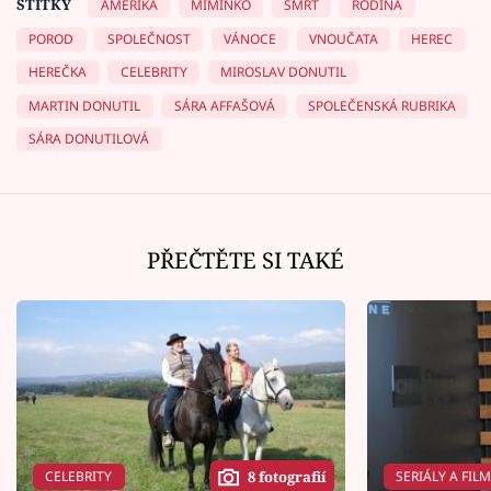
ŠTÍTKY
AMERIKA
MIMINKO
SMRT
RODINA
POROD
SPOLEČNOST
VÁNOCE
VNOUČATA
HEREC
HEREČKA
CELEBRITY
MIROSLAV DONUTIL
MARTIN DONUTIL
SÁRA AFFAŠOVÁ
SPOLEČENSKÁ RUBRIKA
SÁRA DONUTILOVÁ
PŘEČTĚTE SI TAKÉ
CELEBRITY
SERIÁLY A FIL
8 fotografií