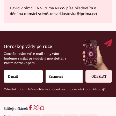
David v rámci CNN Prima NEWS píše především o
dění na domácí scéně. (david.lastovka@iprima.cz)
Horoskop vždy po ruce
Zanechte nám váš e-mail a my vám
budeme zasílat pravidelný newsletter s
vaším horoskopem.
ODESLAT
Odesláním formuláře souhlasíte s
podmínkami zpracování osobních údajů
Sdílejte článek