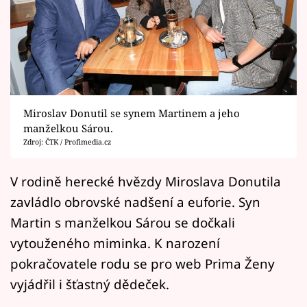
Horoskopy
Sledujte prima+
Filmový festival Karlovy Vary
Pořady
Miroslav Donutil se synem Martinem a jeho
manželkou Sárou.
Mámy sobě
Zdroj: ČTK / Profimedia.cz
Přihlášení
V rodině herecké hvězdy Miroslava Donutila
zavládlo obrovské nadšení a euforie. Syn
Martin s manželkou Sárou se dočkali
Sledujte nás
vytouženého miminka. K narození
pokračovatele rodu se pro web Prima Ženy
vyjádřil i šťastný dědeček.