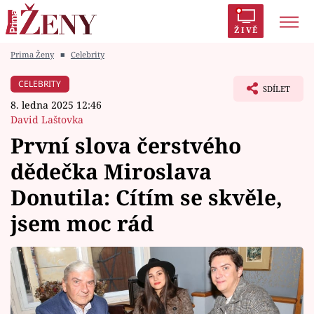
ŽIVĚ
Prima Ženy
■
Celebrity
Trendy:
Polabí
Inspekce
Prostřeno!
AYTO?
CELEBRITY
SDÍLET
Módní alarm
Zrádci
Proměny
8. ledna 2025 12:46
David Laštovka
První slova čerstvého
dědečka Miroslava
Témata
Donutila: Cítím se skvěle,
Celebrity
jsem moc rád
Vztahy
Seriály