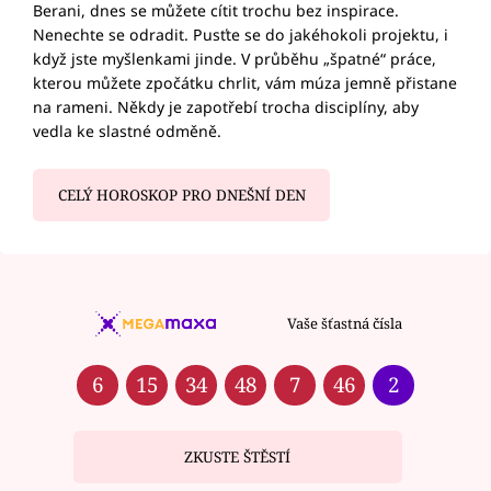
Berani, dnes se můžete cítit trochu bez inspirace.
Nenechte se odradit. Pusťte se do jakéhokoli projektu, i
když jste myšlenkami jinde. V průběhu „špatné“ práce,
kterou můžete zpočátku chrlit, vám múza jemně přistane
na rameni. Někdy je zapotřebí trocha disciplíny, aby
vedla ke slastné odměně.
CELÝ HOROSKOP PRO DNEŠNÍ DEN
Vaše šťastná čísla
6
15
34
48
7
46
2
ZKUSTE ŠTĚSTÍ