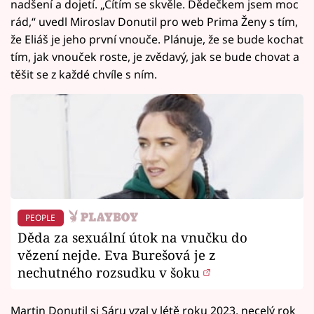
nadšení a dojetí. „Cítím se skvěle. Dědečkem jsem moc
rád,“ uvedl Miroslav Donutil pro web Prima Ženy s tím,
že Eliáš je jeho první vnouče. Plánuje, že se bude kochat
tím, jak vnouček roste, je zvědavý, jak se bude chovat a
těšit se z každé chvíle s ním.
PEOPLE
Děda za sexuální útok na vnučku do
vězení nejde. Eva Burešová je z
nechutného rozsudku v šoku
Martin Donutil si Sáru vzal v létě roku 2023, necelý rok