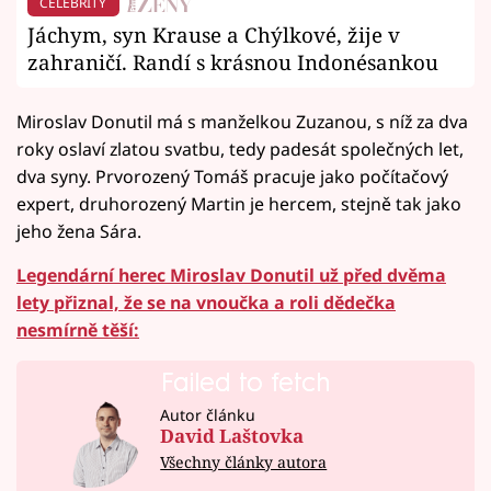
CELEBRITY
Jáchym, syn Krause a Chýlkové, žije v
zahraničí. Randí s krásnou Indonésankou
Miroslav Donutil má s manželkou Zuzanou, s níž za dva
roky oslaví zlatou svatbu, tedy padesát společných let,
dva syny. Prvorozený Tomáš pracuje jako počítačový
expert, druhorozený Martin je hercem, stejně tak jako
jeho žena Sára.
Legendární herec Miroslav Donutil už před dvěma
lety přiznal, že se na vnoučka a roli dědečka
nesmírně těší:
Failed to fetch
Failed to fetch
Autor článku
David Laštovka
Všechny články autora