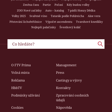
Změna času
Partie
Počasí
Kdy budou volby
ZOO Nové začátky
Auto – katalog
7 pádů Honzy Dědka
Volby 2025
Svařené víno
Tatarák podle Pohlreicha
Aloe vera
Pěstování lichořeřišnice
Výpočet ascendentu
Tvarohové knedlíky
Nejlepší palačinky
Švestkový koláč
O FTV Prima
Management
Volná místa
Press
Reklama
Castingy a výzvy
HbbTV
Kontakty
Podmínky užívání
Zpracování osobních
údajů
Cookies
Nápověda