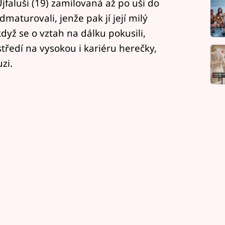
jfaluši (19) zamilovaná až po uši do
aturovali, jenže pak jí její milý
když se o vztah na dálku pokusili,
tředí na vysokou i kariéru herečky,
zi.