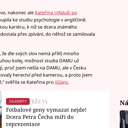
ávo, nakonec ale
Kateřina Ujfaluši po
pila ke studiu psychologie v angličtině.
kou kariéru, k níž se dcera známého
ostala přes zpívání, do něhož se zamilovala
á, že dle svých slov nemá příliš mnoho
ruhou kolej, možnost studia DAMU už
jí, proč jsem nešla na DAMU, ale v Česku
ovaly herectví před kamerou, a proto jsem
ě,“ svěřila se Kateřina pro
iGlanc
.
Ná
CELEBRITY
Fotbalové geny vymazat nejde!
Dcera Petra Čecha míří do
reprezentace