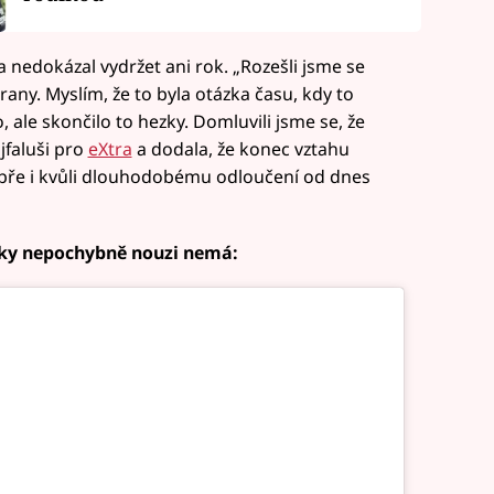
nedokázal vydržet ani rok. „Rozešli jsme se
rany. Myslím, že to byla otázka času, kdy to
, ale skončilo to hezky. Domluvili jsme se, že
Ujfaluši pro
eXtra
a dodala, že konec vztahu
obře i kvůli dlouhodobému odloučení od dnes
íky nepochybně nouzi nemá: