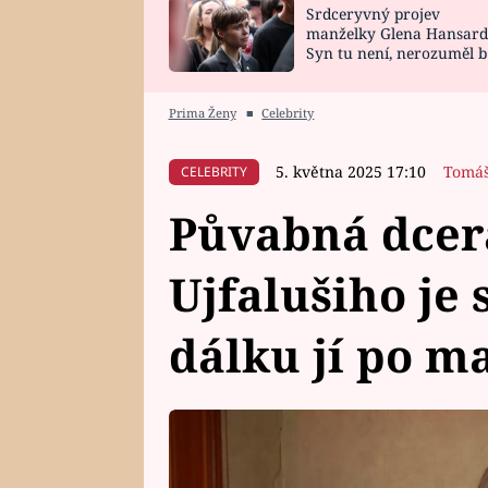
Srdceryvný projev
SNÁŘ
CELEBRITY
manželky Glena Hansard
Syn tu není, nerozuměl b
HOROSKOP NA
VAŘENÍ
tomu, vysvětlila
ROK 2023
Prima Ženy
■
Celebrity
5. května 2025 17:10
Tomáš
CELEBRITY
Půvabná dcer
Ujfalušiho je 
dálku jí po m