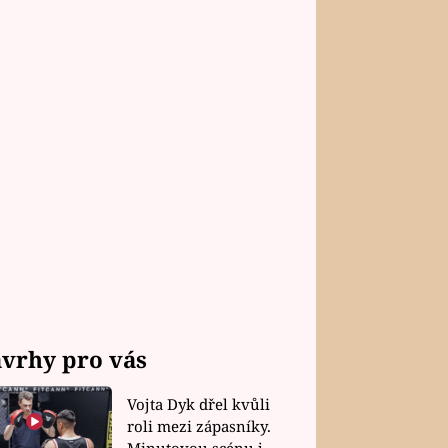
vrhy pro vás
Vojta Dyk dřel kvůli
roli mezi zápasníky.
Minutovou scénu jel