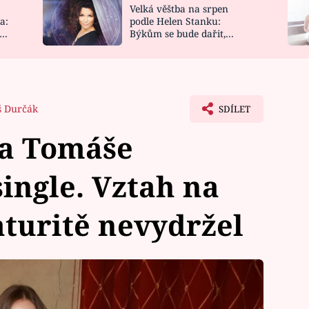
Velká věštba na srpen
NOVINKY
ZAHRADA
a:
podle Helen Stanku:
y
Býkům se bude dařit,
VIDEORECEPTY
DESIGN
Vodnáře čeká jízda
 Durčák
SDÍLET
a Tomáše
single. Vztah na
aturitě nevydržel