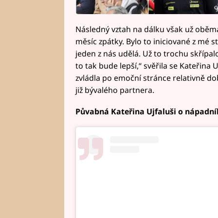
Následný vztah na dálku však už oběma 
měsíc zpátky. Bylo to iniciované z mé st
jeden z nás udělá. Už to trochu skřípalo
to tak bude lepší,“ svěřila se Kateřina 
zvládla po emoční stránce relativně d
již bývalého partnera.
Půvabná Kateřina Ujfaluši o nápadn