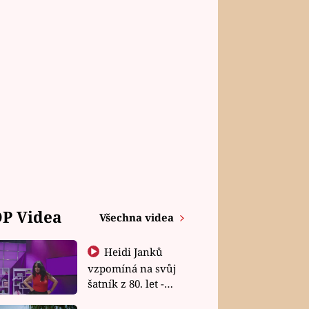
P Videa
Všechna videa
Heidi Janků
vzpomíná na svůj
šatník z 80. let -
Shopaholičky