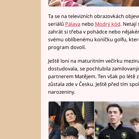
Ta se na televizních obrazovkách objevu
seriálů
Pálava
nebo
Modrý kód
. Netají
zahrát si třeba v pohádce nebo nějakém
svému oblíbenému koníčku golfu, které
program dovolí.
Ještě loni na maturitním večírku mezi
dostudovala, se pochlubila zamilova
partnerem Matějem. Ten však po létě za
zůstala zde v Česku. Ještě před tím spolu
narozeniny.