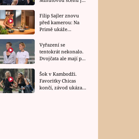
bez dubla
Filip Sajler znovu
před kamerou: Na
Primě ukáže
poctivou kuchyni i
rychlé recepty
Vyřazení se
tentokrát nekonalo.
Dvojčata ale mají po
uzavření třetí etapy
závodu nůž na krku
Šok v Kambodži.
Favoritky Chicas
končí, závod ukázal
svou nejtvrdší tvář