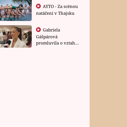
AYTO - Za scénou
natáčení v Thajsku
Gabriela
Gášpárová
promluvila o vztahu
a zakládání rodiny