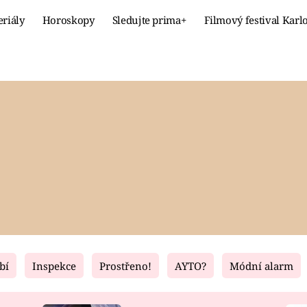
eriály
Horoskopy
Sledujte prima+
Filmový festival Karl
Celebrity
Recept
MÓDA A KRÁSA
HLAVNÍ JÍ
VZTAHY A SEX
SLADKÉ
PRIMA MAMINKA
ZDRAVÉ
bí
Inspekce
Prostřeno!
AYTO?
Módní alarm
Fresh
Living
RECEPTY
BYDLENÍ