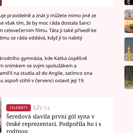
je pravidelně a znát ji můžete mimo jiné ze
 se však tím, že by moc ráda dostala šanci
 celovečerním filmu. Táta ji také přivedl ke
mu se ráda oddává, když jí to nabitý
národního gymnázia, kde Katka úspěšně
ným snímkem se svým spolužákem a
mířil na studia až do Anglie, zatímco ona
 aspoň stihli v červenci oslavit její 19.
CELEBRITY
Šeredová slavila první gól syna v
české reprezentaci. Podpořila ho i s
rodinou