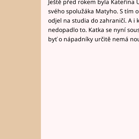
Ještě před rokem byla Kateřina U
svého spolužáka Matyho. S tím odm
odjel na studia do zahraničí. A i 
nedopadlo to. Katka se nyní sous
byť o nápadníky určitě nemá nou