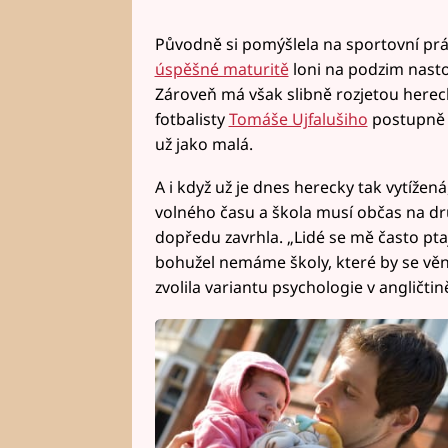
Původně si pomýšlela na sportovní pr
úspěšné maturitě
loni na podzim nastou
Zároveň má však slibně rozjetou herec
fotbalisty
Tomáše Ujfalušiho
postupně d
už jako malá.
A i když už je dnes herecky tak vytížen
volného času a škola musí občas na d
dopředu zavrhla. „Lidé se mě často pta
bohužel nemáme školy, které by se věn
zvolila variantu psychologie v angličtin