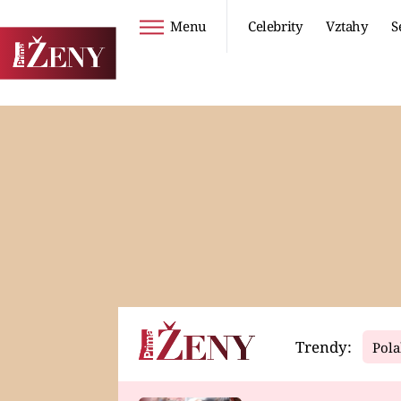
Menu
Celebrity
Vztahy
S
Seriály
Životní styl
ZOO
DIETY A HUBNUTÍ
PROSTŘENO!
CESTOVÁNÍ A
DOVOLENÁ
DUCH
ZDRAVÍ
Trendy:
Pola
Horoskopy
Video
ASTROČLÁNKY
SERIÁLY