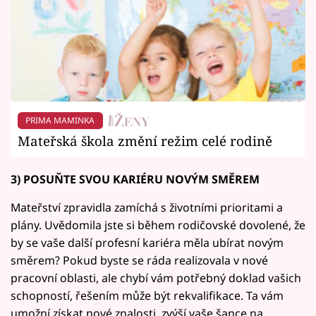
PRIMA MAMINKA
Mateřská škola změní režim celé rodině
3) POSUŇTE SVOU KARIÉRU NOVÝM SMĚREM
Mateřství zpravidla zamíchá s životními prioritami a
plány. Uvědomila jste si během rodičovské dovolené, že
by se vaše další profesní kariéra měla ubírat novým
směrem? Pokud byste se ráda realizovala v nové
pracovní oblasti, ale chybí vám potřebný doklad vašich
schopností, řešením může být rekvalifikace. Ta vám
umožní získat nové znalosti, zvýší vaše šance na