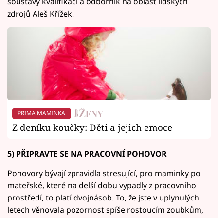
soustavy kvalifikací a odborník na oblast lidských
zdrojů Aleš Křížek.
PRIMA MAMINKA
Z deníku koučky: Děti a jejich emoce
5) PŘIPRAVTE SE NA PRACOVNÍ POHOVOR
Pohovory bývají zpravidla stresující, pro maminky po
mateřské, které na delší dobu vypadly z pracovního
prostředí, to platí dvojnásob. To, že jste v uplynulých
letech věnovala pozornost spíše rostoucím zoubkům,