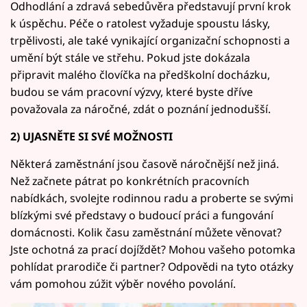
Odhodlání a zdravá sebedůvěra představují první krok
k úspěchu. Péče o ratolest vyžaduje spoustu lásky,
trpělivosti, ale také vynikající organizační schopnosti a
umění být stále ve střehu. Pokud jste dokázala
připravit malého človíčka na předškolní docházku,
budou se vám pracovní výzvy, které byste dříve
považovala za náročné, zdát o poznání jednodušší.
2) UJASNĚTE SI SVÉ MOŽNOSTI
Některá zaměstnání jsou časově náročnější než jiná.
Než začnete pátrat po konkrétních pracovních
nabídkách, svolejte rodinnou radu a proberte se svými
blízkými své představy o budoucí práci a fungování
domácnosti. Kolik času zaměstnání můžete věnovat?
Jste ochotná za prací dojíždět? Mohou vašeho potomka
pohlídat prarodiče či partner? Odpovědi na tyto otázky
vám pomohou zúžit výběr nového povolání.