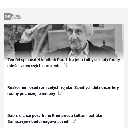
Zemřel spisovatel Vladimír Páral. Na jeho knihy se stály fronty,
odešel v den svých narozenin
Rusko mění osudy zmizelých vojáků. Z padlých dělá dezertéry,
rodiny přicházejí o miliony
Babiš si chce posvítit na Klempířovu kulturní politiku.
Samozřejmě budu reagovat, uvedl