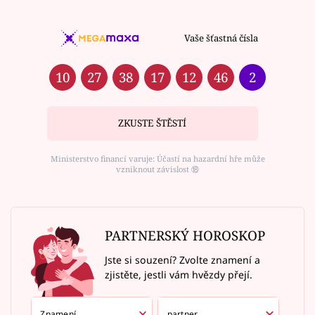
Vaše šťastná čísla
10
27
38
17
12
46
2
ZKUSTE ŠTĚSTÍ
Ministerstvo financí varuje: Účastí na hazardní hře může
vzniknout závislost ⑱
PARTNERSKÝ HOROSKOP
Jste si souzení? Zvolte znamení a
zjistěte, jestli vám hvězdy přejí.