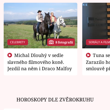
CELEBRITY
SERIÁLY A FIL
8 fotografií
Michal Dlouhý v sedle
Tuna se chtěl vrátit domů.
slavného filmového koně.
Zarazilo ho
Jezdil na něm i Draco Malfoy
smlouvě př
zemřít
HOROSKOPY DLE ZVĚROKRUHU