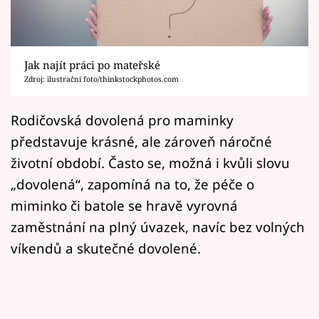
Horoskopy
Sledujte prima+
Jak najít práci po mateřské
Filmový festival Karlovy Vary
Zdroj: ilustrační foto/thinkstockphotos.com
Pořady
Rodičovská dovolená pro maminky
představuje krásné, ale zároveň náročné
Mámy sobě
životní období. Často se, možná i kvůli slovu
„dovolená“, zapomíná na to, že péče o
Přihlášení
miminko či batole se hravě vyrovná
zaměstnání na plný úvazek, navíc bez volných
Sledujte nás
víkendů a skutečné dovolené.