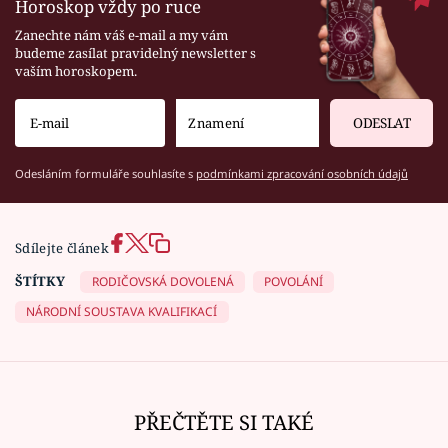
Horoskop vždy po ruce
Zanechte nám váš e-mail a my vám
budeme zasílat pravidelný newsletter s
vaším horoskopem.
ODESLAT
Odesláním formuláře souhlasíte s
podmínkami zpracování osobních údajů
Sdílejte článek
ŠTÍTKY
RODIČOVSKÁ DOVOLENÁ
POVOLÁNÍ
NÁRODNÍ SOUSTAVA KVALIFIKACÍ
PŘEČTĚTE SI TAKÉ