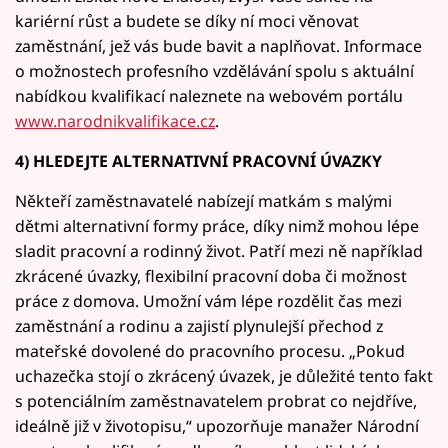
kariérní růst a budete se díky ní moci věnovat
zaměstnání, jež vás bude bavit a naplňovat. Informace
o možnostech profesního vzdělávání spolu s aktuální
nabídkou kvalifikací naleznete na webovém portálu
www.narodnikvalifikace.cz
.
4) HLEDEJTE ALTERNATIVNÍ PRACOVNÍ ÚVAZKY
Někteří zaměstnavatelé nabízejí matkám s malými
dětmi alternativní formy práce, díky nimž mohou lépe
sladit pracovní a rodinný život. Patří mezi ně například
zkrácené úvazky, flexibilní pracovní doba či možnost
práce z domova. Umožní vám lépe rozdělit čas mezi
zaměstnání a rodinu a zajistí plynulejší přechod z
mateřské dovolené do pracovního procesu. „Pokud
uchazečka stojí o zkrácený úvazek, je důležité tento fakt
s potenciálním zaměstnavatelem probrat co nejdříve,
ideálně již v životopisu,“ upozorňuje manažer Národní