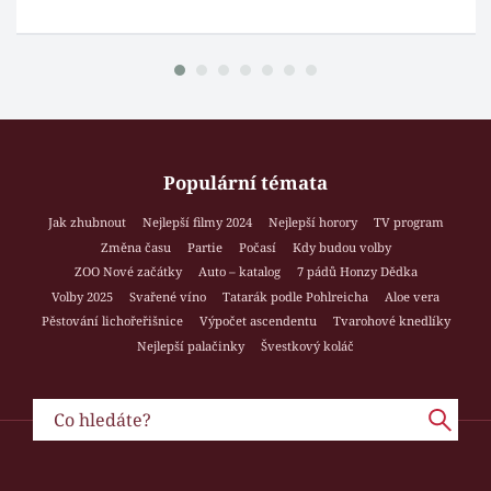
Populární témata
Jak zhubnout
Nejlepší filmy 2024
Nejlepší horory
TV program
Změna času
Partie
Počasí
Kdy budou volby
ZOO Nové začátky
Auto – katalog
7 pádů Honzy Dědka
Volby 2025
Svařené víno
Tatarák podle Pohlreicha
Aloe vera
Pěstování lichořeřišnice
Výpočet ascendentu
Tvarohové knedlíky
Nejlepší palačinky
Švestkový koláč