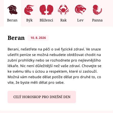
Beran
Býk
Blíženci
Rak
Lev
Panna
V
Beran
10. 8. 2026
Berani, nešetřete na péči o své fyzické zdraví. Ve snaze
ušetřit peníze se možná nebudete obtěžovat chodit na
zubní prohlídky nebo se rozhodnete pro nejlevnějšího
lékaře. Nic není důležitější než vaše zdraví. Chovejte se
ke svému tělu s úctou a respektem, které si zaslouží.
Možná vám nebude dělat potíže dělat pro druhé to, co
víte, že byste měli dělat pro sebe.
CELÝ HOROSKOP PRO DNEŠNÍ DEN