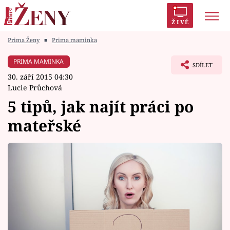
ŽIVĚ
Prima Ženy
■
Prima maminka
Trendy:
Polabí
Inspekce
Prostřeno!
AYTO?
PRIMA MAMINKA
SDÍLET
Módní alarm
Zrádci
Proměny
30. září 2015 04:30
Lucie Průchová
5 tipů, jak najít práci po
mateřské
Témata
Celebrity
Vztahy
Seriály