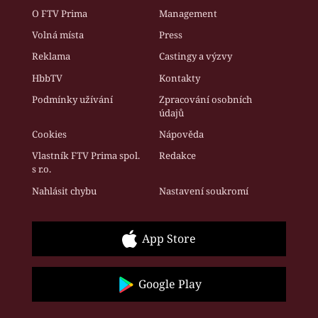
O FTV Prima
Management
Volná místa
Press
Reklama
Castingy a výzvy
HbbTV
Kontakty
Podmínky užívání
Zpracování osobních
údajů
Cookies
Nápověda
Vlastník FTV Prima spol.
Redakce
s r.o.
Nahlásit chybu
Nastavení soukromí
App Store
Google Play