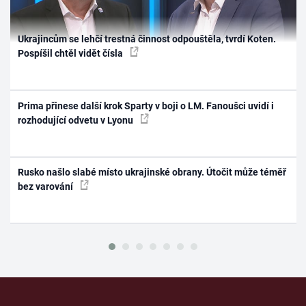
Ukrajincům se lehčí trestná činnost odpouštěla, tvrdí Koten.
Pospíšil chtěl vidět čísla
Prima přinese další krok Sparty v boji o LM. Fanoušci uvidí i
rozhodující odvetu v Lyonu
Rusko našlo slabé místo ukrajinské obrany. Útočit může téměř
bez varování