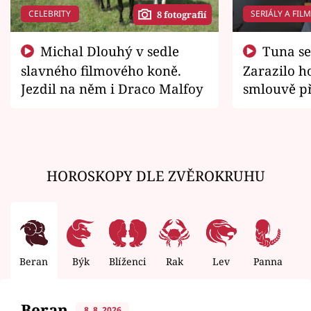
CELEBRITY
SERIÁLY A FIL
8 fotografií
Michal Dlouhý v sedle
Tuna se chtěl vrátit domů.
slavného filmového koně.
Zarazilo ho
Jezdil na něm i Draco Malfoy
smlouvě př
zemřít
HOROSKOPY DLE ZVĚROKRUHU
Beran
Býk
Blíženci
Rak
Lev
Panna
V
Beran
8. 8. 2026