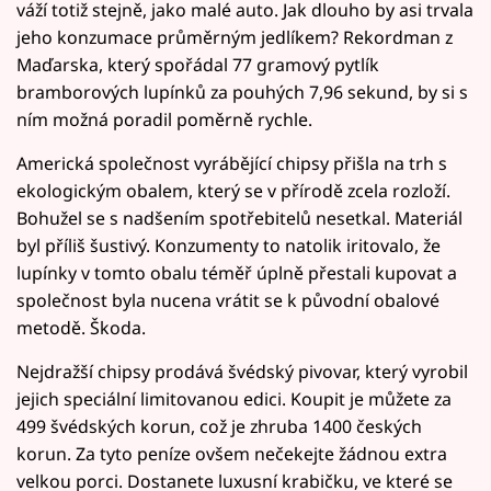
váží totiž stejně, jako malé auto. Jak dlouho by asi trvala
jeho konzumace průměrným jedlíkem? Rekordman z
Maďarska, který spořádal 77 gramový pytlík
bramborových lupínků za pouhých 7,96 sekund, by si s
ním možná poradil poměrně rychle.
Americká společnost vyrábějící chipsy přišla na trh s
ekologickým obalem, který se v přírodě zcela rozloží.
Bohužel se s nadšením spotřebitelů nesetkal. Materiál
byl příliš šustivý. Konzumenty to natolik iritovalo, že
lupínky v tomto obalu téměř úplně přestali kupovat a
společnost byla nucena vrátit se k původní obalové
metodě. Škoda.
Nejdražší chipsy prodává švédský pivovar, který vyrobil
jejich speciální limitovanou edici. Koupit je můžete za
499 švédských korun, což je zhruba 1400 českých
korun. Za tyto peníze ovšem nečekejte žádnou extra
velkou porci. Dostanete luxusní krabičku, ve které se