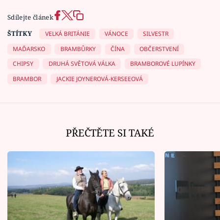
Sdílejte článek
ŠTÍTKY
VELKÁ BRITÁNIE
VÁNOCE
SILVESTR
MAĎARSKO
BRAMBŮRKY
ČÍNA
OBČERSTVENÍ
CHIPSY
DRUHÁ SVĚTOVÁ VÁLKA
BRAMBOROVÉ LUPÍNKY
BRAMBOR
JACKIE JOYNEROVÁ-KERSEEOVÁ
PŘEČTĚTE SI TAKÉ