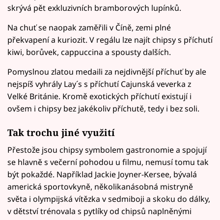
skrývá pět exkluzivních bramborových lupínků.
Na chuť se naopak zaměřili v Číně, zemi plné
překvapení a kuriozit. V regálu lze najít chipsy s příchutí
kiwi, borůvek, cappuccina a spousty dalších.
Pomyslnou zlatou medaili za nejdivnější příchuť by ale
nejspíš vyhrály Lay´s s příchutí Cajunská veverka z
Velké Británie. Kromě exotických příchutí existují i
ovšem i chipsy bez jakékoliv příchutě, tedy i bez soli.
Tak trochu jiné využití
Přestože jsou chipsy symbolem gastronomie a spojují
se hlavně s večerní pohodou u filmu, nemusí tomu tak
být pokaždé. Například Jackie Joyner-Kersee, bývalá
americká sportovkyně, několikanásobná mistryně
světa i olympijská vítězka v sedmiboji a skoku do dálky,
v dětství trénovala s pytlíky od chipsů naplněnými