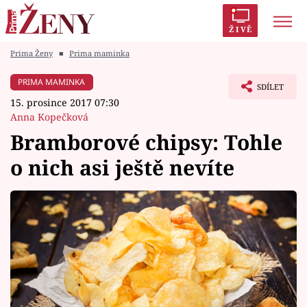
ŽIVĚ
Prima Ženy
■
Prima maminka
Trendy:
Polabí
Inspekce
Prostřeno!
AYTO?
PRIMA MAMINKA
SDÍLET
Módní alarm
Zrádci
Proměny
15. prosince 2017 07:30
Anna Kopečková
Bramborové chipsy: Tohle
o nich asi ještě nevíte
Témata
Celebrity
Vztahy
Seriály