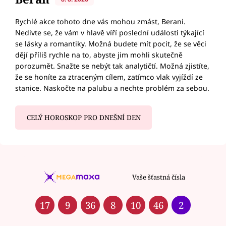
Rychlé akce tohoto dne vás mohou zmást, Berani.
Nedivte se, že vám v hlavě víří poslední události týkající
se lásky a romantiky. Možná budete mít pocit, že se věci
dějí příliš rychle na to, abyste jim mohli skutečně
porozumět. Snažte se nebýt tak analytičtí. Možná zjistíte,
že se honíte za ztraceným cílem, zatímco vlak vyjíždí ze
stanice. Naskočte na palubu a nechte problém za sebou.
CELÝ HOROSKOP PRO DNEŠNÍ DEN
Vaše šťastná čísla
17
9
36
8
10
46
2