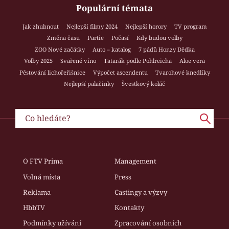
Populární témata
Jak zhubnout
Nejlepší filmy 2024
Nejlepší horory
TV program
Změna času
Partie
Počasí
Kdy budou volby
ZOO Nové začátky
Auto – katalog
7 pádů Honzy Dědka
Volby 2025
Svařené víno
Tatarák podle Pohlreicha
Aloe vera
Pěstování lichořeřišnice
Výpočet ascendentu
Tvarohové knedlíky
Nejlepší palačinky
Švestkový koláč
O FTV Prima
Management
Volná místa
Press
Reklama
Castingy a výzvy
HbbTV
Kontakty
Podmínky užívání
Zpracování osobních