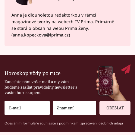
Anna je dlouholetou redaktorkou v rámci
magazínové tvorby na webech TV Prima. Primárně
se stará o obsah na webu Prima Ženy.
(anna.kopeckova@iprima.cz)
Horoskop vždy po ruce
Zanechte nám váš e-mail a my vám
budeme zasílat pravidelný newsletter s
vaším horoskopem.
ODESLAT
Odesláním formuláře souhlasíte s
podmínkami zpracování osobních údajů