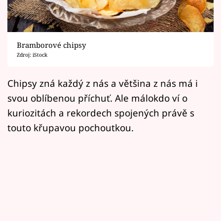
Horoskopy
Sledujte prima+
Bramborové chipsy
Filmový festival Karlovy Vary
Zdroj: iStock
Pořady
Chipsy zná každý z nás a většina z nás má i
svou oblíbenou příchuť. Ale málokdo ví o
Mámy sobě
kuriozitách a rekordech spojených právě s
touto křupavou pochoutkou.
Přihlášení
Sledujte nás