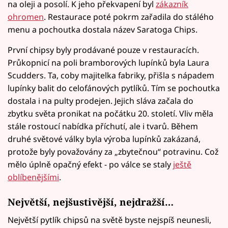
na oleji a posolí. K jeho překvapení byl
zákazník
ohromen
. Restaurace poté pokrm zařadila do stálého
menu a pochoutka dostala název Saratoga Chips.
První chipsy byly prodávané pouze v restauracích.
Průkopnicí na poli bramborových lupínků byla Laura
Scudders. Ta, coby majitelka fabriky, přišla s nápadem
lupínky balit do celofánových pytlíků. Tím se pochoutka
dostala i na pulty prodejen. Jejich sláva začala do
zbytku světa pronikat na počátku 20. století. Vliv měla
stále rostoucí nabídka příchutí, ale i tvarů. Během
druhé světové války byla výroba lupínků zakázaná,
protože byly považovány za „zbytečnou“ potravinu. Což
mělo úplně opačný efekt - po válce se staly
ještě
oblíbenějšími
.
Největší, nejšustivější, nejdražší…
Největší pytlík chipsů na světě byste nejspíš neunesli,