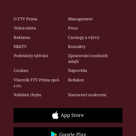
O FTV Prima
Management
Volná místa
Press
Reklama
Castingy a výzvy
HbbTV
Kontakty
Podmínky užívání
Zpracování osobních
údajů
Cookies
Nápověda
Vlastník FTV Prima spol.
Redakce
s r.o.
Nahlásit chybu
Nastavení soukromí
App Store
Google Play