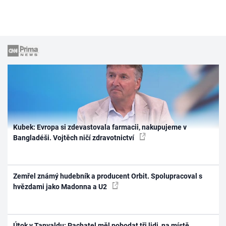
Kubek: Evropa si zdevastovala farmacii, nakupujeme v
Bangladéši. Vojtěch ničí zdravotnictví
Zemřel známý hudebník a producent Orbit. Spolupracoval s
hvězdami jako Madonna a U2
Útok v Tanvaldu: Pachatel měl pobodat tři lidi, na místě