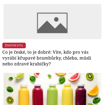
ŽIVOTNÍ STYL
Co je české, to je dobré: Víte, kdo pro vás
vyrábí křupavé brambůrky, chleba, müsli
nebo zdravé krabičky?