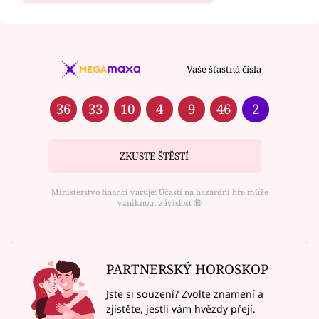
Vaše šťastná čísla
36
33
10
4
9
46
2
ZKUSTE ŠTĚSTÍ
Ministerstvo financí varuje: Účastí na hazardní hře může
vzniknout závislost ⑱
PARTNERSKÝ HOROSKOP
Jste si souzení? Zvolte znamení a
zjistěte, jestli vám hvězdy přejí.