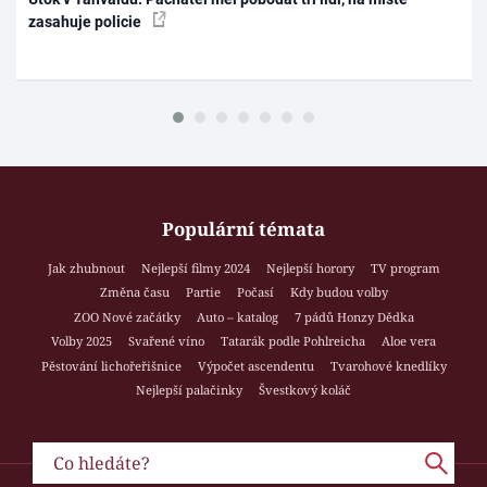
zasahuje policie
Populární témata
Jak zhubnout
Nejlepší filmy 2024
Nejlepší horory
TV program
Změna času
Partie
Počasí
Kdy budou volby
ZOO Nové začátky
Auto – katalog
7 pádů Honzy Dědka
Volby 2025
Svařené víno
Tatarák podle Pohlreicha
Aloe vera
Pěstování lichořeřišnice
Výpočet ascendentu
Tvarohové knedlíky
Nejlepší palačinky
Švestkový koláč