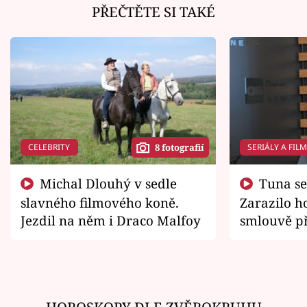
PŘEČTĚTE SI TAKÉ
CELEBRITY
SERIÁLY A FIL
8 fotografií
Michal Dlouhý v sedle
Tuna se chtěl vrátit domů.
slavného filmového koně.
Zarazilo ho
Jezdil na něm i Draco Malfoy
smlouvě př
zemřít
HOROSKOPY DLE ZVĚROKRUHU