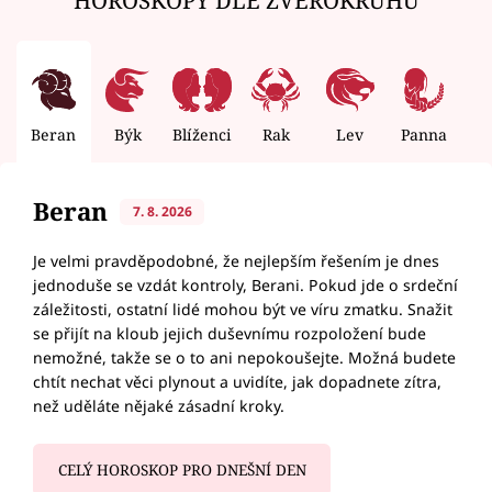
Beran
Býk
Blíženci
Rak
Lev
Panna
V
Beran
7. 8. 2026
Je velmi pravděpodobné, že nejlepším řešením je dnes
jednoduše se vzdát kontroly, Berani. Pokud jde o srdeční
záležitosti, ostatní lidé mohou být ve víru zmatku. Snažit
se přijít na kloub jejich duševnímu rozpoložení bude
nemožné, takže se o to ani nepokoušejte. Možná budete
chtít nechat věci plynout a uvidíte, jak dopadnete zítra,
než uděláte nějaké zásadní kroky.
CELÝ HOROSKOP PRO DNEŠNÍ DEN