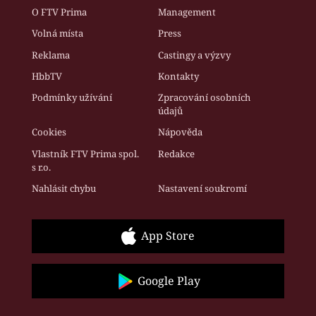
O FTV Prima
Management
Volná místa
Press
Reklama
Castingy a výzvy
HbbTV
Kontakty
Podmínky užívání
Zpracování osobních
údajů
Cookies
Nápověda
Vlastník FTV Prima spol.
Redakce
s r.o.
Nahlásit chybu
Nastavení soukromí
App Store
Google Play