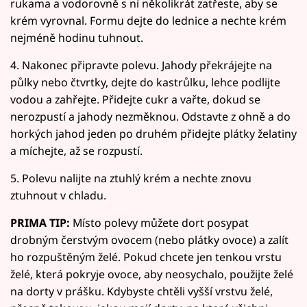
rukama a vodorovně s ní několikrát zatřeste, aby se
krém vyrovnal. Formu dejte do lednice a nechte krém
nejméně hodinu tuhnout.
4. Nakonec připravte polevu. Jahody překrájejte na
půlky nebo čtvrtky, dejte do kastrůlku, lehce podlijte
vodou a zahřejte. Přidejte cukr a vařte, dokud se
nerozpustí a jahody nezměknou. Odstavte z ohně a do
horkých jahod jeden po druhém přidejte plátky želatiny
a míchejte, až se rozpustí.
5. Polevu nalijte na ztuhlý krém a nechte znovu
ztuhnout v chladu.
PRIMA TIP:
Místo polevy můžete dort posypat
drobným čerstvým ovocem (nebo plátky ovoce) a zalít
ho rozpuštěným želé. Pokud chcete jen tenkou vrstu
želé, která pokryje ovoce, aby neosychalo, použijte želé
na dorty v prášku. Kdybyste chtěli vyšší vrstvu želé,