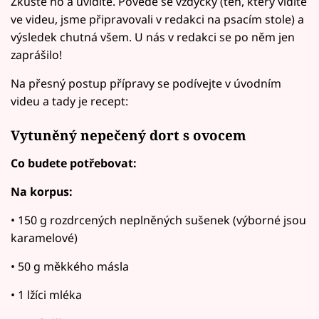
Zkuste ho a uvidíte. Povede se vždycky (ten, který vidíte
ve videu, jsme připravovali v redakci na psacím stole) a
výsledek chutná všem. U nás v redakci se po něm jen
zaprášilo!
Na přesný postup přípravy se podívejte v úvodním
videu a tady je recept:
Vytuněný nepečený dort s ovocem
Co budete potřebovat:
Na korpus:
• 150 g rozdrcených neplněných sušenek (výborné jsou
karamelové)
• 50 g měkkého másla
• 1 lžíci mléka