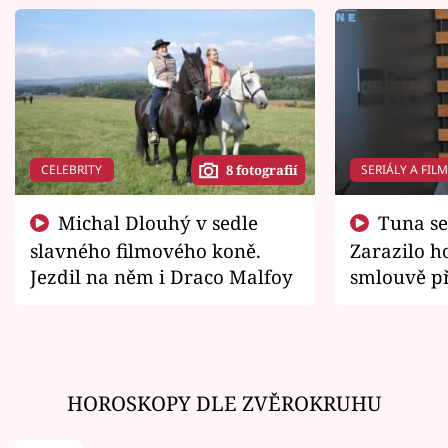
CELEBRITY
SERIÁLY A FIL
8 fotografií
Michal Dlouhý v sedle
Tuna se chtěl vrátit domů.
slavného filmového koně.
Zarazilo ho
Jezdil na něm i Draco Malfoy
smlouvě př
zemřít
HOROSKOPY DLE ZVĚROKRUHU