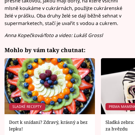
přesně takovou, jakou mají dorty, na které všichni
mlsně koukáme v cukrárnách, použijte cukrárenské
želé v prášku. Oba druhy želé se dají běžně sehnat v
supermarketech, stačí je uvařit s vodou a cukrem.
Anna Kopečková/foto a video: Lukáš Grossl
Mohlo by vám taky chutnat:
SLADKÉ RECEPTY
PRIMA MAMIN
Dort k snídani? Zdravý, krásný a bez
Sladká zebra:
lepku!
za hvězdu