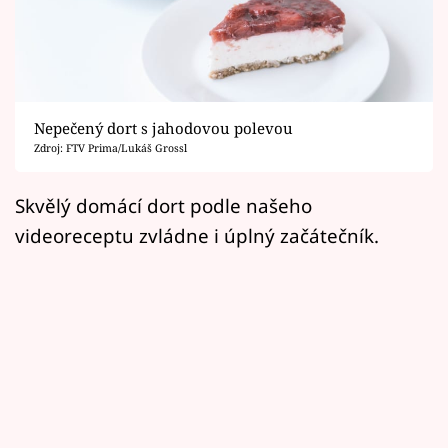
Horoskopy
Sledujte prima+
Filmový festival Karlovy Vary
Nepečený dort s jahodovou polevou
Pořady
Zdroj: FTV Prima/Lukáš Grossl
Mámy sobě
Skvělý domácí dort podle našeho
videoreceptu zvládne i úplný začátečník.
Přihlášení
Sledujte nás