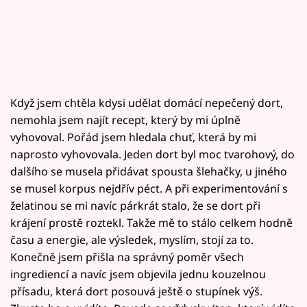
Když jsem chtěla kdysi udělat domácí nepečený dort,
nemohla jsem najít recept, který by mi úplně
vyhovoval. Pořád jsem hledala chuť, která by mi
naprosto vyhovovala. Jeden dort byl moc tvarohový, do
dalšího se musela přidávat spousta šlehačky, u jiného
se musel korpus nejdřív péct. A při experimentování s
želatinou se mi navíc párkrát stalo, že se dort při
krájení prostě roztekl. Takže mě to stálo celkem hodně
času a energie, ale výsledek, myslím, stojí za to.
Konečně jsem přišla na správný poměr všech
ingrediencí a navíc jsem objevila jednu kouzelnou
přísadu, která dort posouvá ještě o stupínek výš.