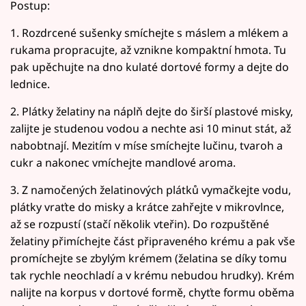
Postup:
1. Rozdrcené sušenky smíchejte s máslem a mlékem a
rukama propracujte, až vznikne kompaktní hmota. Tu
pak upěchujte na dno kulaté dortové formy a dejte do
lednice.
2. Plátky želatiny na náplň dejte do širší plastové misky,
zalijte je studenou vodou a nechte asi 10 minut stát, až
nabobtnají. Mezitím v míse smíchejte lučinu, tvaroh a
cukr a nakonec vmíchejte mandlové aroma.
3. Z namočených želatinových plátků vymačkejte vodu,
plátky vraťte do misky a krátce zahřejte v mikrovlnce,
až se rozpustí (stačí několik vteřin). Do rozpuštěné
želatiny přimíchejte část připraveného krému a pak vše
promíchejte se zbylým krémem (želatina se díky tomu
tak rychle neochladí a v krému nebudou hrudky). Krém
nalijte na korpus v dortové formě, chyťte formu oběma