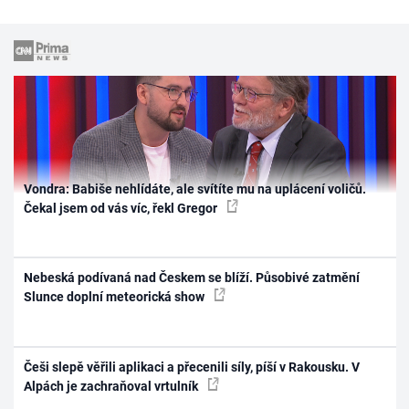
Vondra: Babiše nehlídáte, ale svítíte mu na uplácení voličů.
Čekal jsem od vás víc, řekl Gregor
Nebeská podívaná nad Českem se blíží. Působivé zatmění
Slunce doplní meteorická show
Češi slepě věřili aplikaci a přecenili síly, píší v Rakousku. V
Alpách je zachraňoval vrtulník