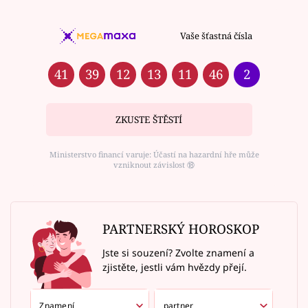
Vaše šťastná čísla
41
39
12
13
11
46
2
ZKUSTE ŠTĚSTÍ
Ministerstvo financí varuje: Účastí na hazardní hře může
vzniknout závislost ⑱
PARTNERSKÝ HOROSKOP
Jste si souzení? Zvolte znamení a
zjistěte, jestli vám hvězdy přejí.