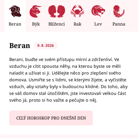
Beran
Býk
Blíženci
Rak
Lev
Panna
V
Beran
9. 8. 2026
Berani, buďte ve svém přístupu mírní a zdrženliví. Ve
vzduchu je cítit spousta něhy, na kterou byste se měli
naladit a užívat si ji. Udělejte něco pro zlepšení svého
domova. Usmiřte se s lidmi, se kterými žijete, a vyčistěte
vzduch, aby vztahy byly v budoucnu klidné. Do toho, aby
se váš domov stal útočištěm, jste investovali velkou část
svého já, proto si ho važte a pečujte o něj.
CELÝ HOROSKOP PRO DNEŠNÍ DEN