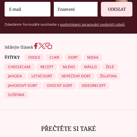
ODESLAT
Odesláním formuláře souhlasíte s
podmínkami zpracování osobních údajů
Sdílejte článek
ŠTÍTKY
OVOCE
CUKR
DORT
MISKA
CHEESECAKE
RECEPT
MLÉKO
MÁSLO
ŽELÉ
JAHODA
LETNÍ DORT
NEPEČENÝ DORT
ŽELATINA
JAHODOVÝ DORT
OVOCNÝ DORT
VIDEORECEPT
SUŠENKA
PŘEČTĚTE SI TAKÉ