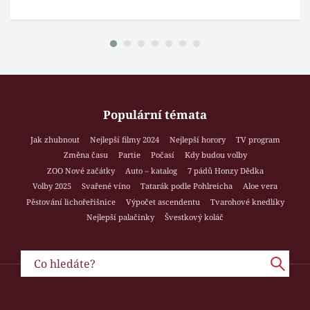
Populární témata
Jak zhubnout
Nejlepší filmy 2024
Nejlepší horory
TV program
Změna času
Partie
Počasí
Kdy budou volby
ZOO Nové začátky
Auto – katalog
7 pádů Honzy Dědka
Volby 2025
Svařené víno
Tatarák podle Pohlreicha
Aloe vera
Pěstování lichořeřišnice
Výpočet ascendentu
Tvarohové knedlíky
Nejlepší palačinky
Švestkový koláč