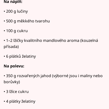
Na náplň:
• 200 g lučiny
• 500 g měkkého tvarohu
• 100 g cukru
• 1–2 lžičky kvalitního mandlového aroma (kouzelná
přísada)
• 6 plátků želatiny
Na polevu:
• 350 g rozvařených jahod (výborné jsou i maliny nebo
borůvky)
• 3 lžíce cukru
• 4 plátky želatiny