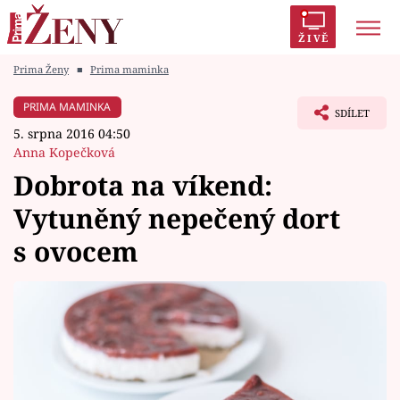
ŽIVĚ
Prima Ženy
■
Prima maminka
Trendy:
Polabí
Inspekce
Prostřeno!
AYTO?
PRIMA MAMINKA
SDÍLET
Módní alarm
Zrádci
Proměny
5. srpna 2016 04:50
Anna Kopečková
Dobrota na víkend:
Vytuněný nepečený dort
Témata
s ovocem
Celebrity
Vztahy
Seriály