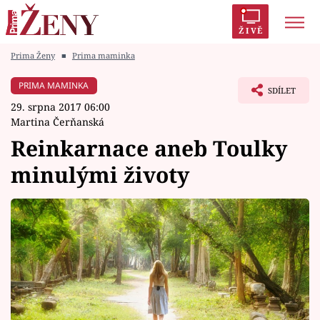
ŽIVĚ
Prima Ženy
■
Prima maminka
Trendy:
Polabí
Inspekce
Prostřeno!
AYTO?
PRIMA MAMINKA
SDÍLET
Módní alarm
Zrádci
Proměny
29. srpna 2017 06:00
Martina Čerňanská
Reinkarnace aneb Toulky
minulými životy
Témata
Celebrity
Vztahy
Seriály