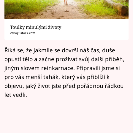
Horoskopy
Sledujte prima+
Toulky minulými životy
Filmový festival Karlovy Vary
Zdroj: istock.com
Pořady
Říká se, že jakmile se dovrší náš čas, duše
opustí tělo a začne prožívat svůj další příběh,
Mámy sobě
jiným slovem reinkarnace. Připravili jsme si
pro vás menší tahák, který vás přiblíží k
Přihlášení
objevu, jaký život jste před pořádnou řádkou
let vedli.
Sledujte nás