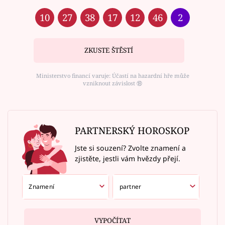
10
27
38
17
12
46
2
ZKUSTE ŠTĚSTÍ
Ministerstvo financí varuje: Účastí na hazardní hře může
vzniknout závislost ⑱
PARTNERSKÝ HOROSKOP
Jste si souzení? Zvolte znamení a
zjistěte, jestli vám hvězdy přejí.
VYPOČÍTAT