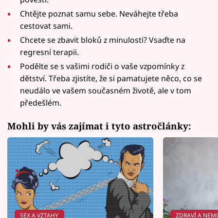
Chtějte poznat samu sebe. Neváhejte třeba
cestovat sami.
Chcete se zbavit bloků z minulosti? Vsaďte na
regresní terapii.
Podělte se s vašimi rodiči o vaše vzpomínky z
dětství. Třeba zjistíte, že si pamatujete něco, co se
neudálo ve vašem současném životě, ale v tom
předešlém.
Mohli by vás zajímat i tyto astročlánky:
SEX A VZTAHY
ZDRAVÍ A NEM