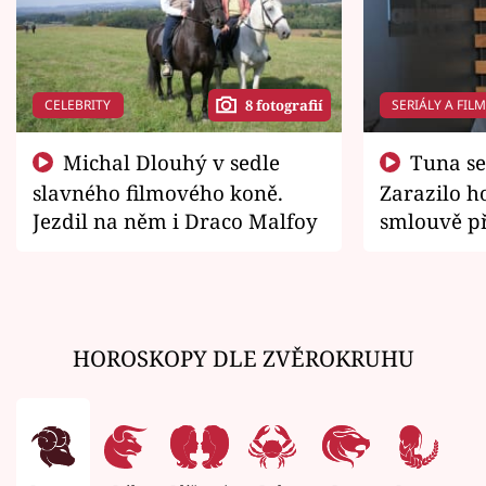
CELEBRITY
SERIÁLY A FIL
8 fotografií
Michal Dlouhý v sedle
Tuna se chtěl vrátit domů.
slavného filmového koně.
Zarazilo ho
Jezdil na něm i Draco Malfoy
smlouvě př
zemřít
HOROSKOPY DLE ZVĚROKRUHU