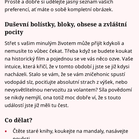
Prostě a dobře si udělejte jasný seznam vašich
preferencí, ať máte o sobě kompletní obrázek.
Duševní bolístky, bloky, obsese a zvláštní
pocity
Střet s vašim minulým životem může přijít kdykoli a
nemusíte to vůbec čekat. Třeba když se budete koukat
na historický film a pojednou se ve vás něco ozve. Vaše
intuice, která křičí, že v tomto období j jste se již kdysi
nacházeli. Stalo se vám, že se vám zničehonic spustí
vodopád slz, pociťujte absolutní strach z výšek, nebo
nevysvětlitelnou nervozitu za volantem? Síla povědomí
se nikdy nemýlí, ona totiž moc dobře ví, že s touto
událostí jste již měli tu čest.
Co dělat?
Čtěte staré knihy, koukejte na mandaly, nasávejte
pověsti.