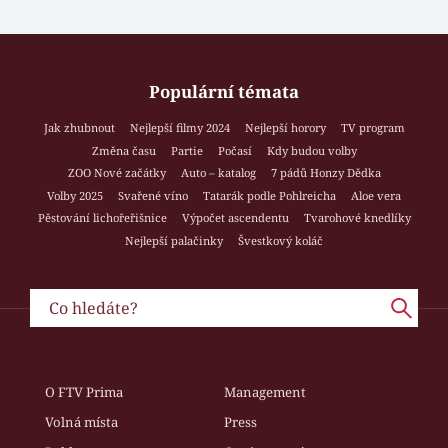
Populární témata
Jak zhubnout
Nejlepší filmy 2024
Nejlepší horory
TV program
Změna času
Partie
Počasí
Kdy budou volby
ZOO Nové začátky
Auto – katalog
7 pádů Honzy Dědka
Volby 2025
Svařené víno
Tatarák podle Pohlreicha
Aloe vera
Pěstování lichořeřišnice
Výpočet ascendentu
Tvarohové knedlíky
Nejlepší palačinky
Švestkový koláč
O FTV Prima
Management
Volná místa
Press