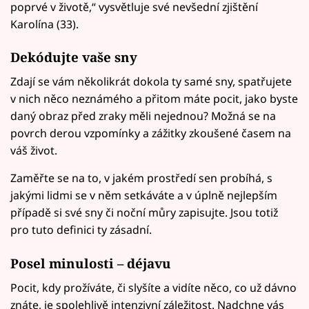
poprvé v životě,“ vysvětluje své nevšední zjištění
Karolína (33).
Dekódujte vaše sny
Zdají se vám několikrát dokola ty samé sny, spatřujete
v nich něco neznámého a přitom máte pocit, jako byste
daný obraz před zraky měli nejednou? Možná se na
povrch derou vzpomínky a zážitky zkoušené časem na
váš život.
Zaměřte se na to, v jakém prostředí sen probíhá, s
jakými lidmi se v něm setkáváte a v úplně nejlepším
případě si své sny či noční můry zapisujte. Jsou totiž
pro tuto definici ty zásadní.
Posel minulosti – déjavu
Pocit, kdy prožíváte, či slyšíte a vidíte něco, co už dávno
znáte, je spolehlivě intenzivní záležitost. Nadchne vás