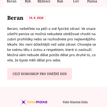
Beran
Býk
Blíženci
Rak
Lev
Panna
V
Beran
10. 8. 2026
Berani, nešetřete na péči o své fyzické zdraví. Ve snaze
ušetřit peníze se možná nebudete obtěžovat chodit na
zubní prohlídky nebo se rozhodnete pro nejlevnějšího
lékaře. Nic není důležitější než vaše zdraví. Chovejte se
ke svému tělu s úctou a respektem, které si zaslouží.
Možná vám nebude dělat potíže dělat pro druhé to, co
víte, že byste měli dělat pro sebe.
CELÝ HOROSKOP PRO DNEŠNÍ DEN
Vaše šťastná čísla