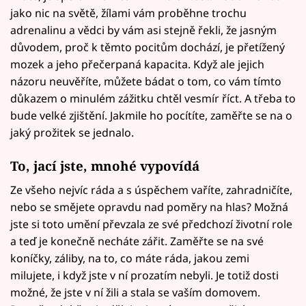
jako nic na světě, žílami vám proběhne trochu
adrenalinu a vědci by vám asi stejně řekli, že jasným
důvodem, proč k těmto pocitům dochází, je přetížený
mozek a jeho přečerpaná kapacita. Když ale jejich
názoru neuvěříte, můžete bádat o tom, co vám tímto
důkazem o minulém zážitku chtěl vesmír říct. A třeba to
bude velké zjištění. Jakmile ho pocítíte, zaměřte se na o
jaký prožitek se jednalo.
To, jací jste, mnohé vypovídá
Ze všeho nejvíc ráda a s úspěchem vaříte, zahradničíte,
nebo se smějete opravdu nad poměry na hlas? Možná
jste si toto umění převzala ze své předchozí životní role
a teď je konečně necháte zářit. Zaměřte se na své
koníčky, záliby, na to, co máte ráda, jakou zemi
milujete, i když jste v ní prozatím nebyli. Je totiž dosti
možné, že jste v ní žili a stala se vaším domovem.