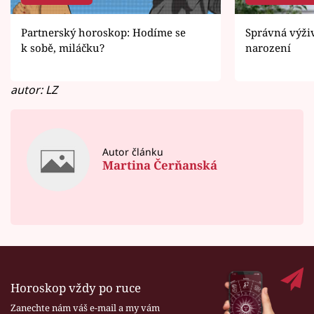
Partnerský horoskop: Hodíme se
Správná výži
k sobě, miláčku?
narození
autor: LZ
Autor článku
Martina Čerňanská
Horoskop vždy po ruce
Zanechte nám váš e-mail a my vám