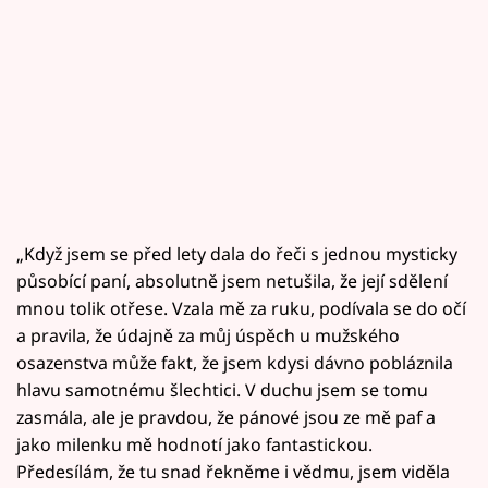
„Když jsem se před lety dala do řeči s jednou mysticky
působící paní, absolutně jsem netušila, že její sdělení
mnou tolik otřese. Vzala mě za ruku, podívala se do očí
a pravila, že údajně za můj úspěch u mužského
osazenstva může fakt, že jsem kdysi dávno pobláznila
hlavu samotnému šlechtici. V duchu jsem se tomu
zasmála, ale je pravdou, že pánové jsou ze mě paf a
jako milenku mě hodnotí jako fantastickou.
Předesílám, že tu snad řekněme i vědmu, jsem viděla