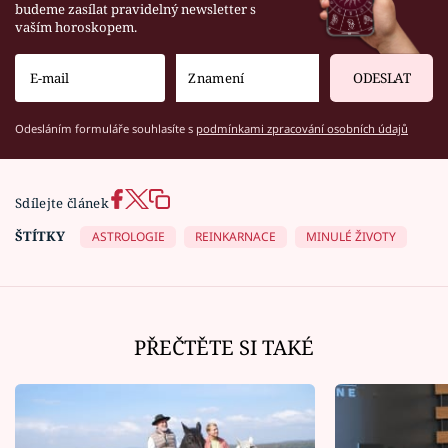
budeme zasílat pravidelný newsletter s
vaším horoskopem.
ODESLAT
Odesláním formuláře souhlasíte s
podmínkami zpracování osobních údajů
Sdílejte článek
ŠTÍTKY
ASTROLOGIE
REINKARNACE
MINULÉ ŽIVOTY
PŘEČTĚTE SI TAKÉ