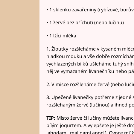
• 1 sklenku zavařeniny (rybízové, borů
• 1 žervé bez příchuti (nebo lučinu)
• 1 lžíci mléka
1. Žloutky rozšleháme v kysaném mléce
hladkou mouku a vše dobře rozmícháme,
vychlazených bílků ušleháme tuhý sníh
něj ve vymazaném lívanečníku nebo pán
2. V misce rozšleháme žervé (nebo lučin
3. Upečené lívanečky potřeme z jedné 
rozšlehaným žervé (lučinou) a ihned 
TIP:
Místo žervé či lučiny můžete lívan
bílým jogurtem. A vylepšete je ještě 
jahodami, malinami apod.). Ovoce může 