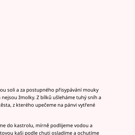
kou soli a za postupného přisypávání mouky
 nejsou žmolky. Z bílků ušleháme tuhý sníh a
ěsta, z kterého upečeme na pánvi vytřené
me do kastrolu, mírně podlijeme vodou a
ovou kaši podle chuti osladíme a ochutíme