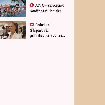
AYTO - Za scénou
natáčení v Thajsku
Gabriela
Gášpárová
promluvila o vztahu
a zakládání rodiny