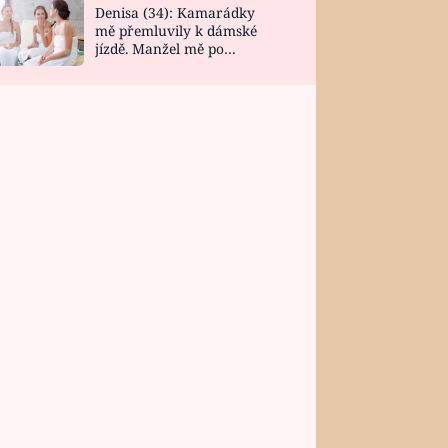
Denisa (34): Kamarádky
mě přemluvily k dámské
jízdě. Manžel mě po
návratu zaskočil