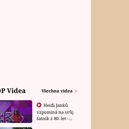
P Videa
Všechna videa
Heidi Janků
vzpomíná na svůj
šatník z 80. let -
Shopaholičky