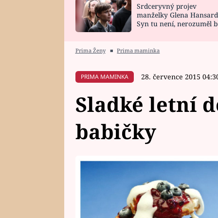
Srdceryvný projev
SNÁŘ
CELEBRITY
manželky Glena Hansard
Syn tu není, nerozuměl b
HOROSKOP NA
VAŘENÍ
tomu, vysvětlila
ROK 2023
Prima Ženy
■
Prima maminka
28. července 2015 04:3
PRIMA MAMINKA
Sladké letní 
babičky