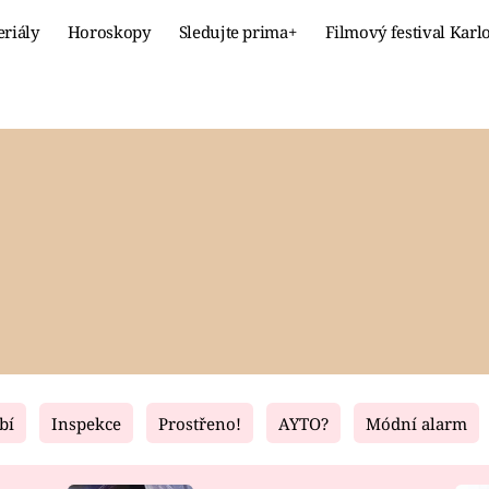
eriály
Horoskopy
Sledujte prima+
Filmový festival Karl
Celebrity
Recept
MÓDA A KRÁSA
HLAVNÍ JÍ
VZTAHY A SEX
SLADKÉ
PRIMA MAMINKA
ZDRAVÉ
bí
Inspekce
Prostřeno!
AYTO?
Módní alarm
Fresh
Living
RECEPTY
BYDLENÍ