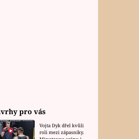
vrhy pro vás
Vojta Dyk dřel kvůli
roli mezi zápasníky.
Minutovou scénu jel