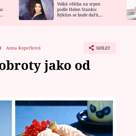
Velká věštba na srpen
NOVINKY
ZAHRADA
a:
podle Helen Stanku:
y
Býkům se bude dařit,
VIDEORECEPTY
DESIGN
Vodnáře čeká jízda
0
Anna Kopečková
SDÍLET
dobroty jako od