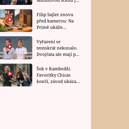
bez dubla
Filip Sajler znovu
před kamerou: Na
Primě ukáže
poctivou kuchyni i
rychlé recepty
Vyřazení se
tentokrát nekonalo.
Dvojčata ale mají po
uzavření třetí etapy
závodu nůž na krku
Šok v Kambodži.
Favoritky Chicas
končí, závod ukázal
svou nejtvrdší tvář