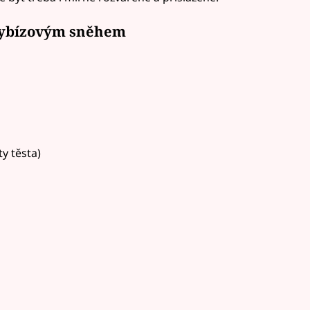
 rybízovým sněhem
y těsta)