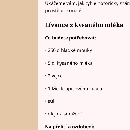
Ukážeme vám, jak tyhle notoricky známé
prostě dokonalé.
Lívance z kysaného mléka
Co budete potřebovat:
• 250 g hladké mouky
• 5 dl kysaného mléka
• 2 vejce
• 1 lžíci krupicového cukru
• sůl
• olej na smažení
Na přelití a ozdobení: