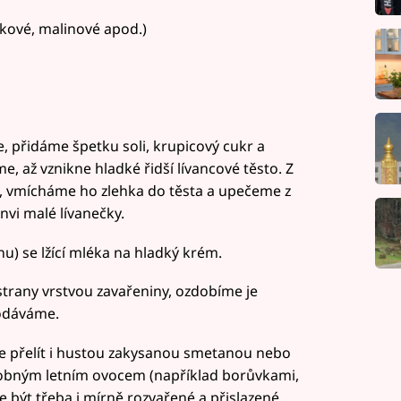
vkové, malinové apod.)
, přidáme špetku soli, krupicový cukr a
 až vznikne hladké řidší lívancové těsto. Z
, vmícháme ho zlehka do těsta a upečeme z
vi malé lívanečky.
u) se lžící mléka na hladký krém.
strany vrstvou zavařeniny, ozdobíme je
podáváme.
ce přelít i hustou zakysanou smetanou nebo
drobným letním ovocem (například borůvkami,
být třeba i mírně rozvařené a přislazené.