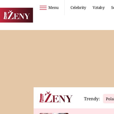
Menu
Celebrity
Vztahy
S
Seriály
Životní styl
ZOO
DIETY A HUBNUTÍ
PROSTŘENO!
CESTOVÁNÍ A
DOVOLENÁ
DUCH
ZDRAVÍ
Trendy:
Pola
Horoskopy
Video
ASTROČLÁNKY
SERIÁLY