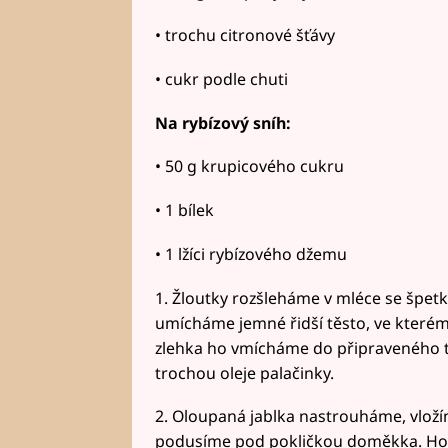
• trochu citronové šťávy
• cukr podle chuti
Na rybízový sníh:
• 50 g krupicového cukru
• 1 bílek
• 1 lžíci rybízového džemu
1. Žloutky rozšleháme v mléce se špet
umícháme jemné řidší těsto, ve kterém
zlehka ho vmícháme do připraveného t
trochou oleje palačinky.
2. Oloupaná jablka nastrouháme, vloží
podusíme pod pokličkou doměkka. Hot