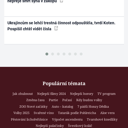
nepřeje smrt syna v zákopu
Ukrajincům se lehčí trestná činnost odpouštěla, tvrdí Koten.
Pospíšil chtěl vidět čísla
Populární témata
Jak zhubnout
Nejlepší filmy 2024
Nejlepší horory
TV program
Změna času
Partie
Počasí
Kdy budou volby
ZOO Nové začátky
Auto – katalog
7 pádů Honzy Dědka
Volby 2025
Svařené víno
Tatarák podle Pohlreicha
Aloe vera
Pěstování lichořeřišnice
Výpočet ascendentu
Tvarohové knedlíky
Nejlepší palačinky
Švestkový koláč