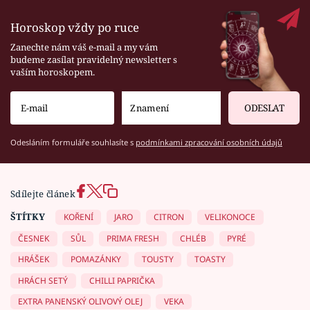
Horoskop vždy po ruce
Zanechte nám váš e-mail a my vám
budeme zasílat pravidelný newsletter s
vaším horoskopem.
ODESLAT
Odesláním formuláře souhlasíte s
podmínkami zpracování osobních údajů
Sdílejte článek
ŠTÍTKY
KOŘENÍ
JARO
CITRON
VELIKONOCE
ČESNEK
SŮL
PRIMA FRESH
CHLÉB
PYRÉ
HRÁŠEK
POMAZÁNKY
TOUSTY
TOASTY
HRÁCH SETÝ
CHILLI PAPRIČKA
EXTRA PANENSKÝ OLIVOVÝ OLEJ
VEKA