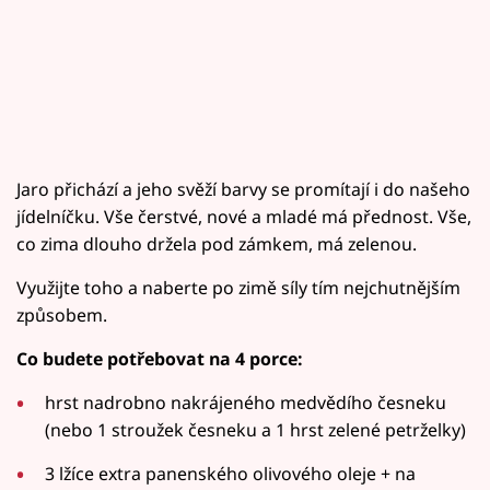
Jaro přichází a jeho svěží barvy se promítají i do našeho
jídelníčku. Vše čerstvé, nové a mladé má přednost. Vše,
co zima dlouho držela pod zámkem, má zelenou.
Využijte toho a naberte po zimě síly tím nejchutnějším
způsobem.
Co budete potřebovat na 4 porce:
hrst nadrobno nakrájeného medvědího česneku
(nebo 1 stroužek česneku a 1 hrst zelené petrželky)
3 lžíce extra panenského olivového oleje + na