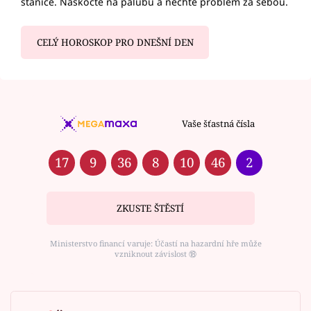
stanice. Naskočte na palubu a nechte problém za sebou.
CELÝ HOROSKOP PRO DNEŠNÍ DEN
Vaše šťastná čísla
17
9
36
8
10
46
2
ZKUSTE ŠTĚSTÍ
Ministerstvo financí varuje: Účastí na hazardní hře může
vzniknout závislost ⑱