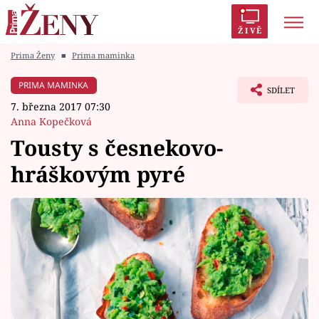
ŽIVĚ
Prima Ženy
■
Prima maminka
Trendy:
Polabí
Inspekce
Prostřeno!
AYTO?
PRIMA MAMINKA
SDÍLET
Módní alarm
Zrádci
Proměny
7. března 2017 07:30
Anna Kopečková
Tousty s česnekovo-
hráškovým pyré
Témata
Celebrity
Vztahy
Seriály