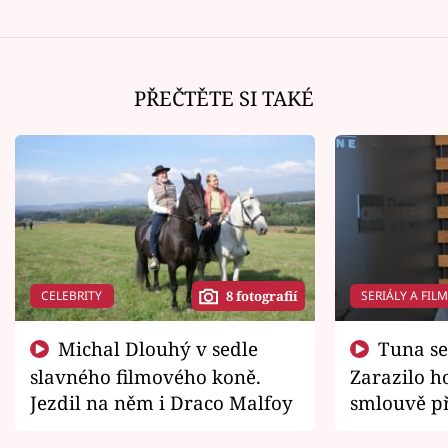
PŘEČTĚTE SI TAKÉ
CELEBRITY
SERIÁLY A FIL
8 fotografií
Michal Dlouhý v sedle
Tuna se chtěl vrátit domů.
slavného filmového koně.
Zarazilo ho
Jezdil na něm i Draco Malfoy
smlouvě př
zemřít