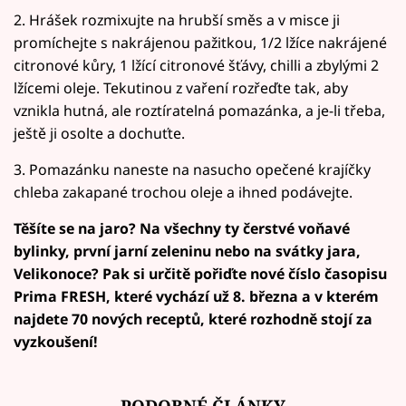
2. Hrášek rozmixujte na hrubší směs a v misce ji
promíchejte s nakrájenou pažitkou, 1/2 lžíce nakrájené
citronové kůry, 1 lžící citronové šťávy, chilli a zbylými 2
lžícemi oleje. Tekutinou z vaření rozřeďte tak, aby
vznikla hutná, ale roztíratelná pomazánka, a je-li třeba,
ještě ji osolte a dochuťte.
3. Pomazánku naneste na nasucho opečené krajíčky
chleba zakapané trochou oleje a ihned podávejte.
Těšíte se na jaro? Na všechny ty čerstvé voňavé
bylinky, první jarní zeleninu nebo na svátky jara,
Velikonoce? Pak si určitě pořiďte nové číslo časopisu
Prima FRESH, které vychází už 8. března a v kterém
najdete 70 nových receptů, které rozhodně stojí za
vyzkoušení!
PODOBNÉ ČLÁNKY