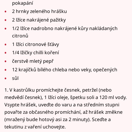
pokapání
2 hrnky zeleného hrášku
2 lžíce nakrájené pažitky
1/2 lžíce nadrobno nakrájené kůry nakládaných
citronů
1 lžíci citronové šťávy
1/4 lžičky chilli koření
čerstvě mletý pepř
12 krajíčků bílého chleba nebo veky, opečených
sůl
1. V kastrůlku promíchejte česnek, petržel (nebo
medvědí česnek), 1 lžíci oleje, špetku soli a 120 ml vody.
Vsypte hrášek, uveďte do varu a na středním stupni
povařte za občasného promíchání, až hrášek změkne
(mražený bude hotový asi za 2 minuty). Sceďte a
tekutinu z vaření uchovejte.