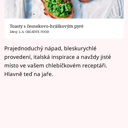
Horoskopy
Sledujte prima+
Toasty s česnekovo-hráškovým pyré
Filmový festival Karlovy Vary
Zdroj: L.A. CREATIVE FOOD
Pořady
Prajednoduchý nápad, bleskurychlé
provedení, italská inspirace a navždy jisté
Mámy sobě
místo ve vašem chlebíčkovém receptáři.
Hlavně teď na jaře.
Přihlášení
Sledujte nás