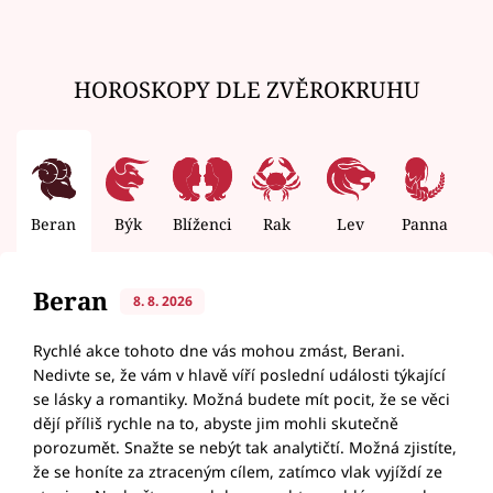
HOROSKOPY DLE ZVĚROKRUHU
Beran
Býk
Blíženci
Rak
Lev
Panna
V
Beran
8. 8. 2026
Rychlé akce tohoto dne vás mohou zmást, Berani.
Nedivte se, že vám v hlavě víří poslední události týkající
se lásky a romantiky. Možná budete mít pocit, že se věci
dějí příliš rychle na to, abyste jim mohli skutečně
porozumět. Snažte se nebýt tak analytičtí. Možná zjistíte,
že se honíte za ztraceným cílem, zatímco vlak vyjíždí ze