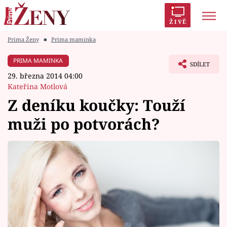
ŽIVĚ
Prima Ženy
■
Prima maminka
Trendy:
Polabí
Inspekce
Prostřeno!
AYTO?
PRIMA MAMINKA
SDÍLET
Módní alarm
Zrádci
Proměny
29. března 2014 04:00
Kateřina Motlová
Z deníku koučky: Touží
muži po potvorách?
Témata
Celebrity
Vztahy
Seriály