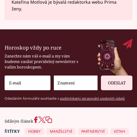
Kateřina Motlová je bývalá redaktorka webu Prima
ženy.
Horoskop vždy po ruce
Zanechte nám váš e-mail a my vám
budeme zasílat pravidelný newsletter s
vaším horoskopem.
ODESLAT
Odesláním formuláře souhlasíte s
podmínkami zpracování osobních údajů
Sdílejte článek
ŠTÍTKY
HOBBY
MANŽELSTVÍ
PARTNERSTVÍ
VZTAH