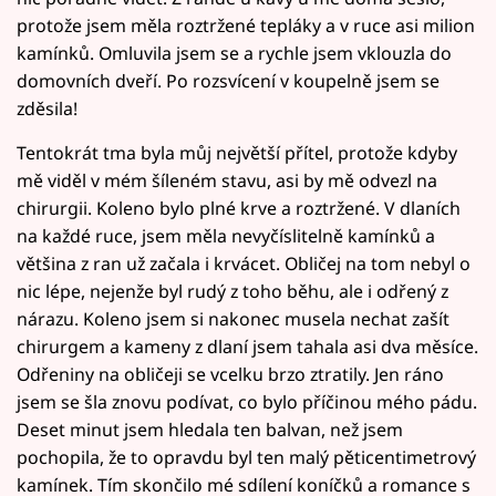
protože jsem měla roztržené tepláky a v ruce asi milion
kamínků. Omluvila jsem se a rychle jsem vklouzla do
domovních dveří. Po rozsvícení v koupelně jsem se
zděsila!
Tentokrát tma byla můj největší přítel, protože kdyby
mě viděl v mém šíleném stavu, asi by mě odvezl na
chirurgii. Koleno bylo plné krve a roztržené. V dlaních
na každé ruce, jsem měla nevyčíslitelně kamínků a
většina z ran už začala i krvácet. Obličej na tom nebyl o
nic lépe, nejenže byl rudý z toho běhu, ale i odřený z
nárazu. Koleno jsem si nakonec musela nechat zašít
chirurgem a kameny z dlaní jsem tahala asi dva měsíce.
Odřeniny na obličeji se vcelku brzo ztratily. Jen ráno
jsem se šla znovu podívat, co bylo příčinou mého pádu.
Deset minut jsem hledala ten balvan, než jsem
pochopila, že to opravdu byl ten malý pěticentimetrový
kamínek. Tím skončilo mé sdílení koníčků a romance s