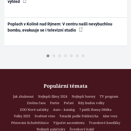
výhled
Poplach v Kolíně nad Rýnem: V centru našli nevybuchlou
bombu, evakuuje se i televizní studio
Populární témata
Jak zhubnout
Nejlepší filmy 2024
Nejlepší horory
TV program
Změna času
Partie
Počasí
Kdy budou volby
ZOO Nové začátky
Auto – katalog
7 pádů Honzy Dědka
Volby 2025
Svařené víno
Tatarák podle Pohlreicha
Aloe vera
Pěstování lichořeřišnice
Výpočet ascendentu
Tvarohové knedlíky
Nejlepší palačinky
Švestkový koláč