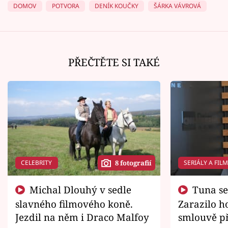
DOMOV
POTVORA
DENÍK KOUČKY
ŠÁRKA VÁVROVÁ
PŘEČTĚTE SI TAKÉ
CELEBRITY
SERIÁLY A FIL
8 fotografií
Michal Dlouhý v sedle
Tuna se chtěl vrátit domů.
slavného filmového koně.
Zarazilo ho
Jezdil na něm i Draco Malfoy
smlouvě př