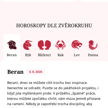
zemřít
HOROSKOPY DLE ZVĚROKRUHU
Beran
Býk
Blíženci
Rak
Lev
Panna
V
Beran
6. 8. 2026
Berani, dnes se můžete cítit trochu bez inspirace.
Nenechte se odradit. Pusťte se do jakéhokoli projektu, i
když jste myšlenkami jinde. V průběhu „špatné“ práce,
kterou můžete zpočátku chrlit, vám múza jemně přistane
na rameni. Někdy je zapotřebí trocha disciplíny, aby