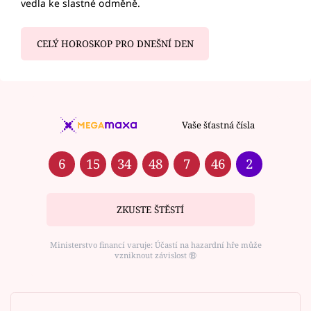
vedla ke slastné odměně.
CELÝ HOROSKOP PRO DNEŠNÍ DEN
Vaše šťastná čísla
6
15
34
48
7
46
2
ZKUSTE ŠTĚSTÍ
Ministerstvo financí varuje: Účastí na hazardní hře může
vzniknout závislost ⑱