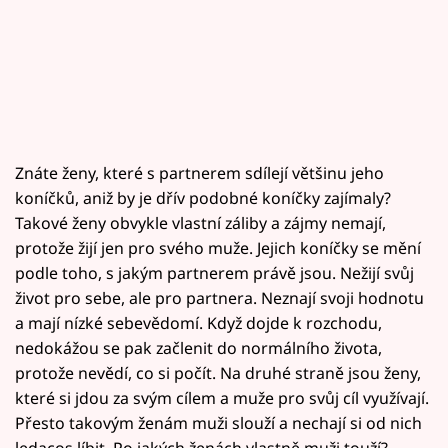
Znáte ženy, které s partnerem sdílejí většinu jeho
koníčků, aniž by je dřív podobné koníčky zajímaly?
Takové ženy obvykle vlastní záliby a zájmy nemají,
protože žijí jen pro svého muže. Jejich koníčky se mění
podle toho, s jakým partnerem právě jsou. Nežijí svůj
život pro sebe, ale pro partnera. Neznají svoji hodnotu
a mají nízké sebevědomí. Když dojde k rozchodu,
nedokážou se pak začlenit do normálního života,
protože nevědí, co si počít. Na druhé straně jsou ženy,
které si jdou za svým cílem a muže pro svůj cíl využívají.
Přesto takovým ženám muži slouží a nechají si od nich
ledacos líbit. Po jakých ženách vlastně muži touží?