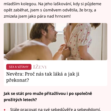
mladším kolegou. Na jeho laškování, kdy si půjdeme
opět zaběhat, jsem s úsměvem odvětila, že brzy, a
zmizela jsem jako pára nad hrncem!
SEX A VZTAHY
Nevěra: Proč nás tak láká a jak ji
překonat?
Jak se stát pro muže přitažlivou i po společně
prožitých letech?
Stále pracovat na své sebedůvěře a sebevědomí.