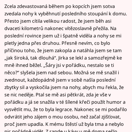
Zcela zdevastovaná během po kopcích jsem sotva
zvedala nohy k vyběhnutí posledního stoupání k domu.
Přesto jsem cítila velikou radost, že jsem běh asi
dvaceti kilometrů nakonec vítězoslavně přežila. Na
poslední rovince jsem už i špatně viděla a nohy se mi
pletly jedna přes druhou. Přesně nevím, co bylo
příčinou toho, že jsem zakopla a natáhla jsem se tam
„jak široká, tak dlouhá“. Jirka se lekl a samozřejmě ke
mně ihned běžel. „Šáry jsi v pořádku, nestalo se ti
něco?“ slyšela jsem nad sebou. Možná se mě snažil i
zvednout, každopádně jsem v sobě našla poslední
zbytky sil a vyskočila jsem na nohy, abych mu řekla, že
se nic neděje. Ptal se mě asi pětkrát, zda je vše v
pořádku a já se snažila v té šílené křeči použít humor a
vysvětlit mu, že to byla legrace. Nakonec se mi podařilo
odvrátit jeho zájem o mou osobu, než začal zjišťovat,
proč jsem upadla. K mému štěstí už byla tma a nebylo
nic pořádně vidět. Z rande u kávy u mě doma sešlo,