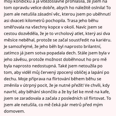
moji kondičku a já vítězoslavně prohlásila, že jsem na
tom opravdu velice dobře, abych ho náležitě oslnila! To
jsem ale netušila zásadní věc, kterou jsem po uběhnutí
asi dvaceti kilometrů pochopila. Trasa jeho běhu
směřovala na všechny kopce v okolí. Navíc jsem se
cestou dozvěděla, že je to vrcholový atlet, který asi dva
měsíce neběhal, protože se začal soustředit na kariéru.
Je samozřejmé, že jeho běh byl naprosto brilantní,
zatímco já jsem sotva popadala dech. Stále jsem byla v
jeho závěsu, protože možnost doběhnout ho pro mě
byla naprosto nedostupná. Také jsem netoužila po
tom, aby viděl můj červený zpocený obličej a lapání po
dechu. Moje příprava na flirtování během běhu se
změnila v útrpný pocit, že je nutné přežít! Ve chvíli, kdy
navrhl, aby běhání skončilo a že by šel ke mně na kafe,
jsem se zaradovala a začala z posledních sil flirtovat. To
jsem ale netušila, co mě čeká pár metrů před mým
domovem.