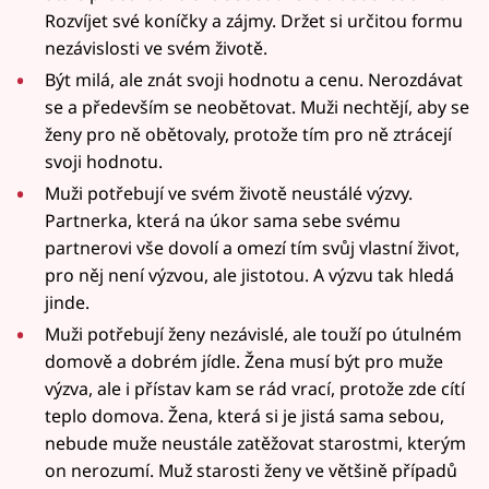
Rozvíjet své koníčky a zájmy. Držet si určitou formu
nezávislosti ve svém životě.
Být milá, ale znát svoji hodnotu a cenu. Nerozdávat
se a především se neobětovat. Muži nechtějí, aby se
ženy pro ně obětovaly, protože tím pro ně ztrácejí
svoji hodnotu.
Muži potřebují ve svém životě neustálé výzvy.
Partnerka, která na úkor sama sebe svému
partnerovi vše dovolí a omezí tím svůj vlastní život,
pro něj není výzvou, ale jistotou. A výzvu tak hledá
jinde.
Muži potřebují ženy nezávislé, ale touží po útulném
domově a dobrém jídle. Žena musí být pro muže
výzva, ale i přístav kam se rád vrací, protože zde cítí
teplo domova. Žena, která si je jistá sama sebou,
nebude muže neustále zatěžovat starostmi, kterým
on nerozumí. Muž starosti ženy ve většině případů