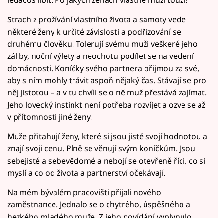
Strach z prožívání vlastního života a samoty vede
některé ženy k určité závislosti a podřizování se
druhému člověku. Tolerují svému muži veškeré jeho
záliby, noční výlety a neochotu podílet se na vedení
domácnosti. Koníčky svého partnera přijmou za své,
aby s ním mohly trávit aspoň nějaký čas. Stávají se pro
něj jistotou – a v tu chvíli se o ně muž přestává zajímat.
Jeho lovecký instinkt není potřeba rozvíjet a ozve se až
v přítomnosti jiné ženy.
Muže přitahují ženy, které si jsou jisté svojí hodnotou a
znají svoji cenu. Plně se věnují svým koníčkům. Jsou
sebejisté a sebevědomé a nebojí se otevřeně říci, co si
myslí a co od života a partnerství očekávají.
Na mém bývalém pracovišti přijali nového
zaměstnance. Jednalo se o chytrého, úspěšného a
hezkého mladého muže. Z jeho povídání vyplynulo