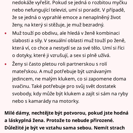
nedokáže vyřešit. Pokud se jedná o rozbitou myčku
nebo nefungující televizi, umí si poradit. V případě,
že se jedná o vyprahlé emoce a nenaplněný život
ženy, na který si stěžuje, je muž bezradný.
Muž touží po obdivu, ale hledá v ženě kombinaci
slabosti a síly. V sexuální oblasti muž touží po ženě,
která ví, co chce a nestydí se za své tělo. Umí si říci
o dotyky, které ji vzrušují, a sex si plně užívá.
Ženy si často pletou roli partnerskou s rolí
mateřskou. A muž potřebuje být uznávaným
jedincem, ne malým klukem, co si zapomene doma
svačinu. Také potřebuje pro svůj svět dostatek
svobody, kdy může být klukem a zajít si sám na ryby
nebo s kamarády na motorky.
Milé dámy, nechtějte být potvorou, pokud jste hodná
a láskyplná žena. Protože to nebude přirozené.
Důležité je být ve vztahu sama sebou. Nemít strach