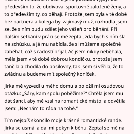
především to, že obdivoval sportovně založené ženy, a
to především ty, co běhají. Protože jsem byla v té době
bez partnera a kolega byl zajímavý muž, rozhodla jsem
se, že s ním budu sdílet jeho vášeň pro běhání. Při
dalším setkání v práci se mě zeptal, zda bych s ním šla
na schůzku, a já mu nabídla, že si můžeme společně
zaběhat, což s radostí přijal. Ač jsem nikdy neběhala,
měla jsem v té době dobrou kondičku, protože jsem
tančila a chodila do posilovny, tak jsem si věřila, že to
zvládnu a budeme mít společný koníček.
Jirka mě vyzvedl u mého domu a položil mi osudovou
otázku: „Šáry, kam spolu poběžíme?“ Chtěla jsem mu
dát šanci, aby mě vzal na romantické místo, a odvětila
jsem: „Nechám to ráda na tobě.“
Tím nejspíš skončilo moje krásné romantické rande.
Jirka se usmál a dal mi pokyn k běhu. Zeptal se mě na