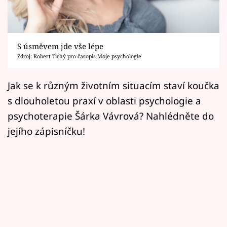
Horoskopy
Sledujte prima+
S úsměvem jde vše lépe
Filmový festival Karlovy Vary
Zdroj: Robert Tichý pro časopis Moje psychologie
Pořady
Jak se k různým životním situacím staví koučka
s dlouholetou praxí v oblasti psychologie a
Mámy sobě
psychoterapie Šárka Vávrová? Nahlédněte do
jejího zápisníčku!
Přihlášení
Sledujte nás