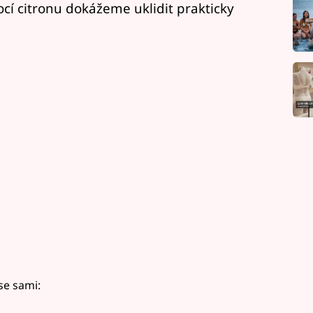
í citronu dokážeme uklidit prakticky
se sami: