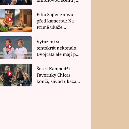
bez dubla
Filip Sajler znovu
před kamerou: Na
Primě ukáže
poctivou kuchyni i
rychlé recepty
Vyřazení se
tentokrát nekonalo.
Dvojčata ale mají po
uzavření třetí etapy
závodu nůž na krku
Šok v Kambodži.
Favoritky Chicas
končí, závod ukázal
svou nejtvrdší tvář