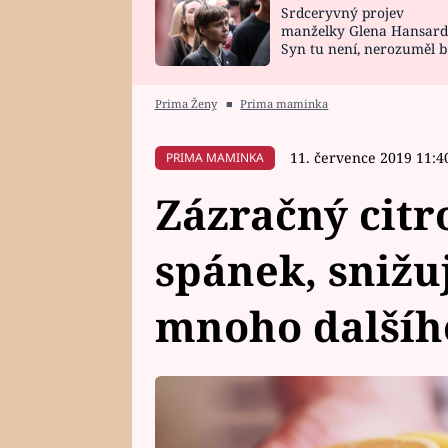
Srdceryvný projev
SNÁŘ
CELEBRITY
manželky Glena Hansard
Syn tu není, nerozuměl b
HOROSKOP NA
VAŘENÍ
tomu, vysvětlila
ROK 2023
Prima Ženy
■
Prima maminka
11. července 2019 11:4
PRIMA MAMINKA
Zázračný citr
spánek, snižuj
mnoho dalšíh