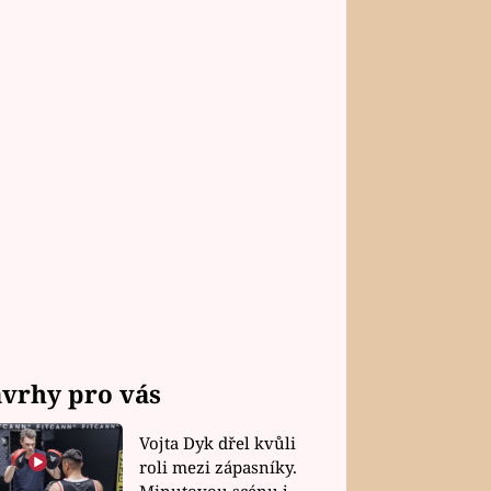
vrhy pro vás
Vojta Dyk dřel kvůli
roli mezi zápasníky.
Minutovou scénu jel