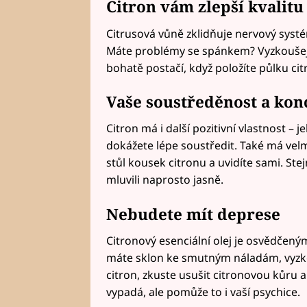
Citron vám zlepší kvalit
Citrusová vůně zklidňuje nervový systé
Máte problémy se spánkem? Vyzkoušej
bohatě postačí, když položíte půlku cit
Vaše soustředěnost a kon
Citron má i další pozitivní vlastnost – 
dokážete lépe soustředit. Také má velm
stůl kousek citronu a uvidíte sami. Ste
mluvili naprosto jasně.
Nebudete mít
deprese
Citronový esenciální olej je osvědčený
máte sklon ke smutným náladám, vyzk
citron, zkuste usušit citronovou kůru a
vypadá, ale pomůže to i vaší psychice.