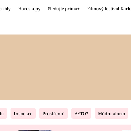
eriály
Horoskopy
Sledujte prima+
Filmový festival Karl
Celebrity
Recept
MÓDA A KRÁSA
HLAVNÍ JÍ
VZTAHY A SEX
SLADKÉ
PRIMA MAMINKA
ZDRAVÉ
bí
Inspekce
Prostřeno!
AYTO?
Módní alarm
Fresh
Living
RECEPTY
BYDLENÍ