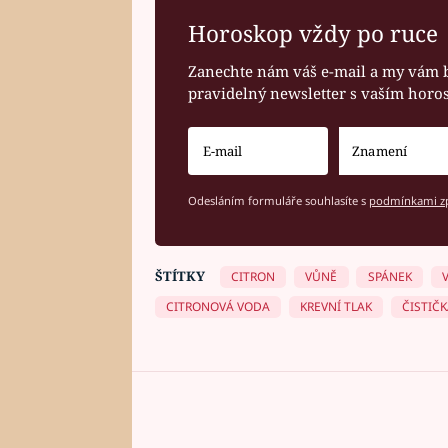
Horoskop vždy po ruce
Zanechte nám váš e-mail a my vám 
pravidelný newsletter s vaším hor
Odesláním formuláře souhlasíte s
podmínkami zp
ŠTÍTKY
CITRON
VŮNĚ
SPÁNEK
CITRONOVÁ VODA
KREVNÍ TLAK
ČISTIČ