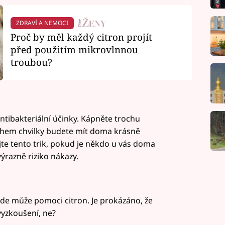
ZDRAVÍ A NEMOCI
Proč by měl každý citron projít
před použitím mikrovlnnou
troubou?
antibakteriální účinky. Kápněte trochu
ěhem chvilky budete mít doma krásně
jte tento trik, pokud je někdo u vás doma
ýrazně riziko nákazy.
 zde může pomoci citron. Je prokázáno, že
 vyzkoušení, ne?