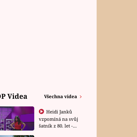
P Videa
Všechna videa
Heidi Janků
vzpomíná na svůj
šatník z 80. let -
Shopaholičky