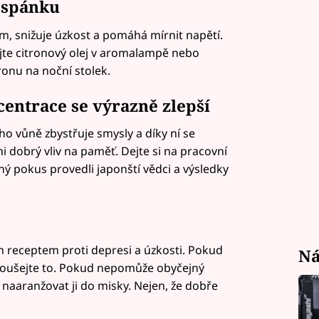
u spánku
m, snižuje úzkost a pomáhá mírnit napětí.
te citronový olej v aromalampě nebo
ronu na noční stolek.
centrace se výrazně zlepší
jeho vůně zbystřuje smysly a díky ní se
i dobrý vliv na paměť. Dejte si na pracovní
jný pokus provedli japonští vědci a výsledky
m receptem proti depresi a úzkosti. Pokud
Ná
oušejte to. Pokud nepomůže obyčejný
 naaranžovat ji do misky. Nejen, že dobře