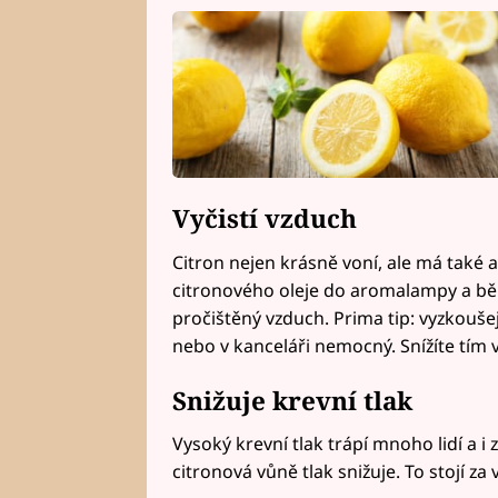
Vyčistí vzduch
Citron nejen krásně voní, ale má také 
citronového oleje do aromalampy a b
pročištěný vzduch. Prima tip: vyzkouše
nebo v kanceláři nemocný. Snížíte tím v
Snižuje krevní tlak
Vysoký krevní tlak trápí mnoho lidí a i
citronová vůně tlak snižuje. To stojí za