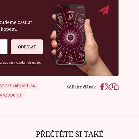
budeme zasílat
oskopem.
ODESLAT
racování osobních údajů
VYSOKÝ KREVNÍ TLAK
Sdílejte článek
KA VZDUCHU
PŘEČTĚTE SI TAKÉ