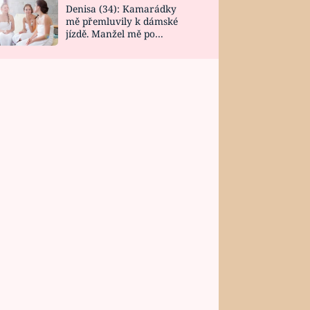
Denisa (34): Kamarádky
mě přemluvily k dámské
jízdě. Manžel mě po
návratu zaskočil