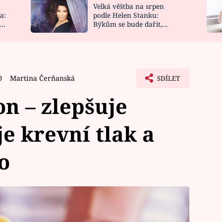
Velká věštba na srpen
NOVINKY
ZAHRADA
a:
podle Helen Stanku:
y
Býkům se bude dařit,
VIDEORECEPTY
DESIGN
Vodnáře čeká jízda
0
Martina Čerňanská
SDÍLET
on – zlepšuje
e krevní tlak a
o