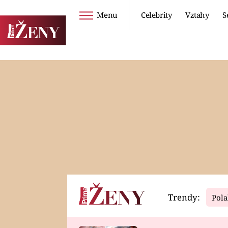
Menu
Celebrity
Vztahy
S
Seriály
Životní styl
ZOO
DIETY A HUBNUTÍ
PROSTŘENO!
CESTOVÁNÍ A
DOVOLENÁ
DUCH
ZDRAVÍ
Trendy:
Pola
Horoskopy
Video
ASTROČLÁNKY
SERIÁLY