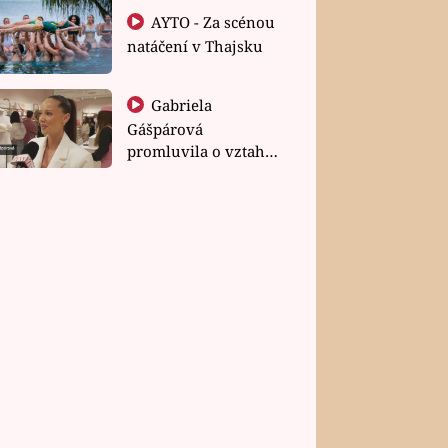
AYTO - Za scénou
natáčení v Thajsku
Gabriela
Gášpárová
promluvila o vztahu
a zakládání rodiny