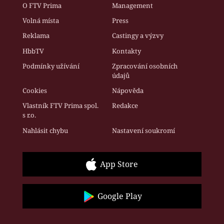
O FTV Prima
Management
Volná místa
Press
Reklama
Castingy a výzvy
HbbTV
Kontakty
Podmínky užívání
Zpracování osobních
údajů
Cookies
Nápověda
Vlastník FTV Prima spol.
Redakce
s r.o.
Nahlásit chybu
Nastavení soukromí
App Store
Google Play