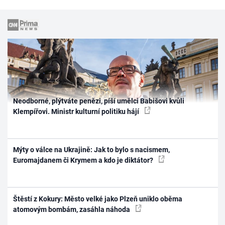
Neodborné, plýtváte penězi, píší umělci Babišovi kvůli
Klempířovi. Ministr kulturní politiku hájí
Mýty o válce na Ukrajině: Jak to bylo s nacismem,
Euromajdanem či Krymem a kdo je diktátor?
Štěstí z Kokury: Město velké jako Plzeň uniklo oběma
atomovým bombám, zasáhla náhoda