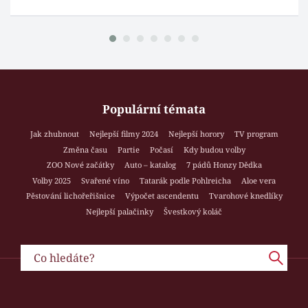
Populární témata
Jak zhubnout
Nejlepší filmy 2024
Nejlepší horory
TV program
Změna času
Partie
Počasí
Kdy budou volby
ZOO Nové začátky
Auto – katalog
7 pádů Honzy Dědka
Volby 2025
Svařené víno
Tatarák podle Pohlreicha
Aloe vera
Pěstování lichořeřišnice
Výpočet ascendentu
Tvarohové knedlíky
Nejlepší palačinky
Švestkový koláč