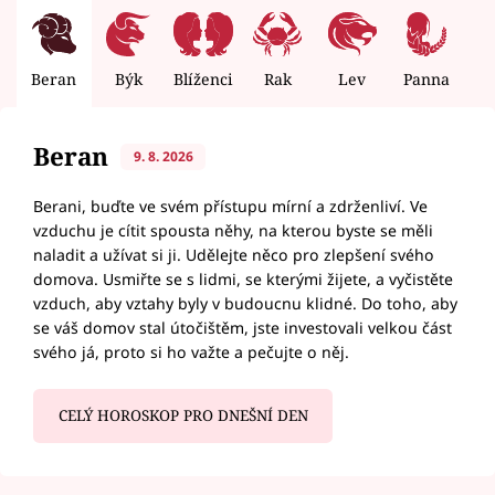
Beran
Býk
Blíženci
Rak
Lev
Panna
V
Beran
9. 8. 2026
Berani, buďte ve svém přístupu mírní a zdrženliví. Ve
vzduchu je cítit spousta něhy, na kterou byste se měli
naladit a užívat si ji. Udělejte něco pro zlepšení svého
domova. Usmiřte se s lidmi, se kterými žijete, a vyčistěte
vzduch, aby vztahy byly v budoucnu klidné. Do toho, aby
se váš domov stal útočištěm, jste investovali velkou část
svého já, proto si ho važte a pečujte o něj.
CELÝ HOROSKOP PRO DNEŠNÍ DEN