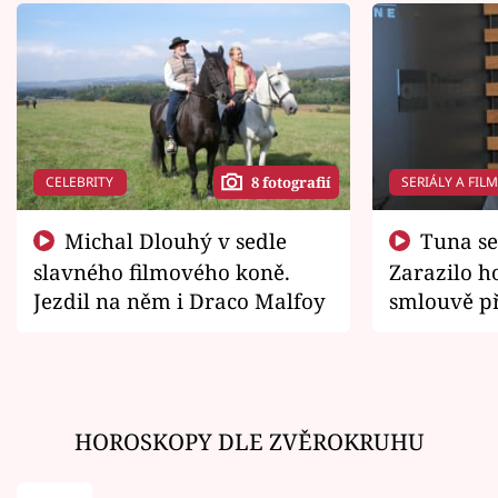
CELEBRITY
SERIÁLY A FIL
8 fotografií
Michal Dlouhý v sedle
Tuna se chtěl vrátit domů.
slavného filmového koně.
Zarazilo ho
Jezdil na něm i Draco Malfoy
smlouvě př
zemřít
HOROSKOPY DLE ZVĚROKRUHU