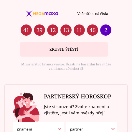
Vaše šťastná čísla
41
39
12
13
11
46
2
ZKUSTE ŠTĚSTÍ
Ministerstvo financí varuje: Účastí na hazardní hře může
vzniknout závislost ⑱
PARTNERSKÝ HOROSKOP
Jste si souzení? Zvolte znamení a
zjistěte, jestli vám hvězdy přejí.