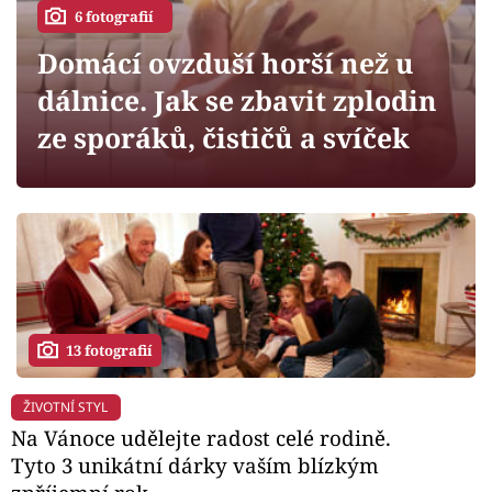
Horoskopy
6 fotografií
Sledujte prima+
Domácí ovzduší horší než u
dálnice. Jak se zbavit zplodin
Filmový festival Karlovy Vary
ze sporáků, čističů a svíček
Pořady
Mámy sobě
Přihlášení
13 fotografií
Sledujte nás
ŽIVOTNÍ STYL
Na Vánoce udělejte radost celé rodině.
Tyto 3 unikátní dárky vaším blízkým