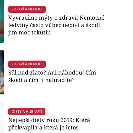
ZDRAVÍ A NEMOCI
Vyvracíme mýty o zdraví: Nemocné
ledviny často vůbec nebolí a škodí
jim moc tekutin
ZDRAVÍ A NEMOCI
Sůl nad zlato? Ani náhodou! Čím
škodí a čím ji nahradíte?
DIETY A HUBNUTÍ
Nejlepší diety roku 2019: Která
překvapila a která je letos