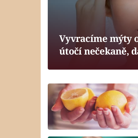
Vyvracíme mýty o 
útočí nečekaně, d