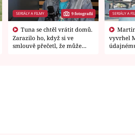
SERIÁLY A FILMY
SERIÁLY A FI
9 fotografií
Tuna se chtěl vrátit domů.
Martin Písařík jako
Zarazilo ho, když si ve
vyvrhel 
smlouvě přečetl, že může
údajnému
zemřít
je v nemil