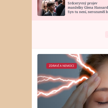
Srdceryvný projev
SNÁŘ
CELEBRITY
manželky Glena Hansard
Syn tu není, nerozuměl b
HOROSKOP NA
VAŘENÍ
tomu, vysvětlila
ROK 2023
ZDRAVÍ A NEMOCI