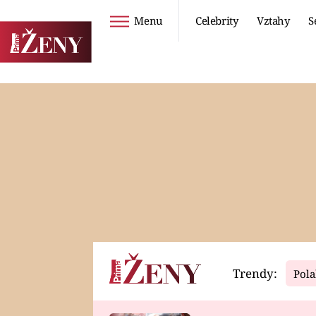
Menu
Celebrity
Vztahy
S
Seriály
Životní styl
ZOO
DIETY A HUBNUTÍ
PROSTŘENO!
CESTOVÁNÍ A
DOVOLENÁ
DUCH
ZDRAVÍ
Trendy:
Pola
Horoskopy
Video
ASTROČLÁNKY
SERIÁLY