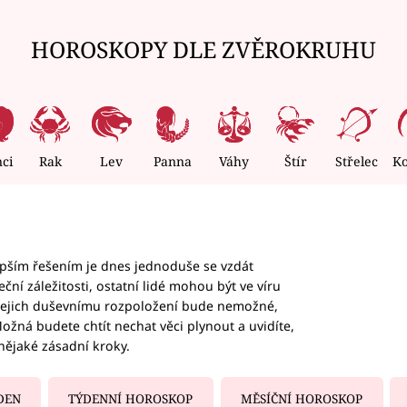
HOROSKOPY DLE ZVĚROKRUHU
nci
Rak
Lev
Panna
Váhy
Štír
Střelec
K
epším řešením je dnes jednoduše se vzdát
ční záležitosti, ostatní lidé mohou být ve víru
b jejich duševnímu rozpoložení bude nemožné,
ožná budete chtít nechat věci plynout a uvidíte,
nějaké zásadní kroky.
DEN
TÝDENNÍ HOROSKOP
MĚSÍČNÍ HOROSKOP