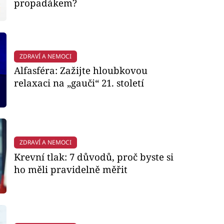
propadákem?
ZDRAVÍ A NEMOCI
Alfasféra: Zažijte hloubkovou
relaxaci na „gauči“ 21. století
ZDRAVÍ A NEMOCI
Krevní tlak: 7 důvodů, proč byste si
ho měli pravidelně měřit