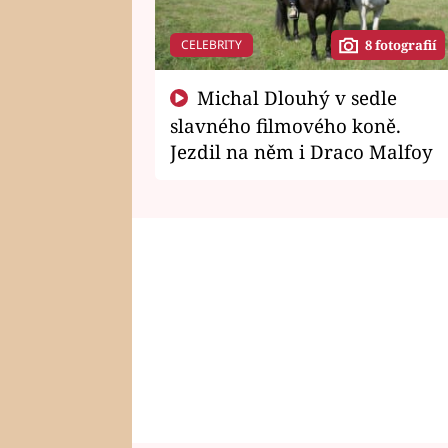
CELEBRITY
8 fotografií
Michal Dlouhý v sedle
slavného filmového koně.
Jezdil na něm i Draco Malfoy