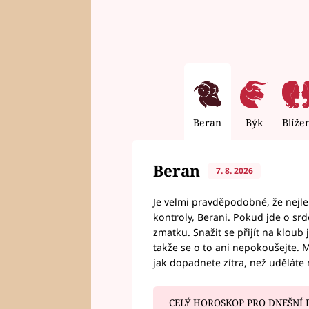
Beran
Býk
Blíže
Beran
7. 8. 2026
Je velmi pravděpodobné, že nejl
kontroly, Berani. Pokud jde o srde
zmatku. Snažit se přijít na klou
takže se o to ani nepokoušejte. M
jak dopadnete zítra, než uděláte 
CELÝ HOROSKOP PRO DNEŠNÍ 