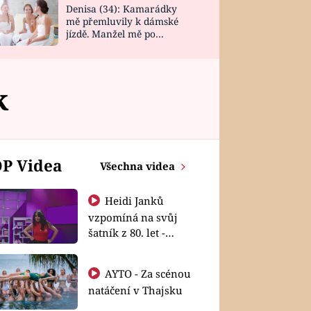
Denisa (34): Kamarádky
mě přemluvily k dámské
jízdě. Manžel mě po
návratu zaskočil
k
P Videa
Všechna videa
Heidi Janků
vzpomíná na svůj
šatník z 80. let -
Shopaholičky
AYTO - Za scénou
natáčení v Thajsku