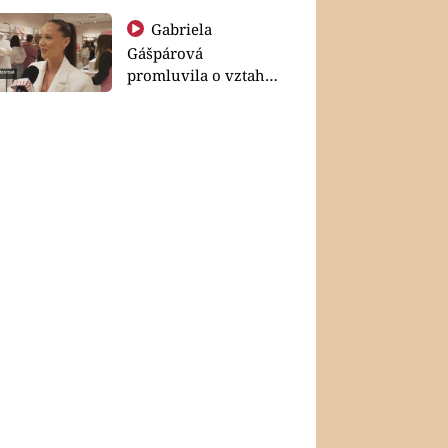
Gabriela
Gášpárová
promluvila o vztahu
a zakládání rodiny