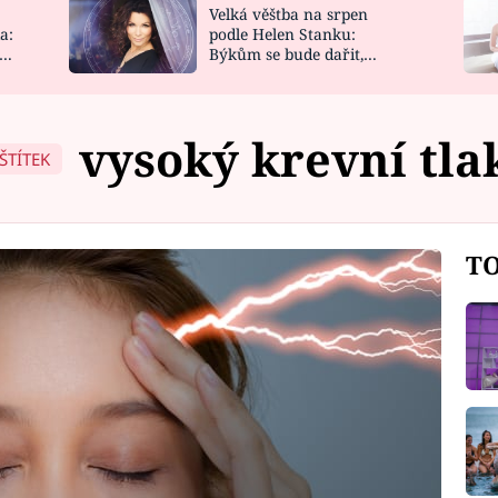
Velká věštba na srpen
NOVINKY
ZAHRADA
a:
podle Helen Stanku:
y
Býkům se bude dařit,
VIDEORECEPTY
DESIGN
Vodnáře čeká jízda
vysoký krevní tla
ŠTÍTEK
TO