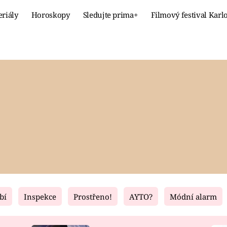
eriály
Horoskopy
Sledujte prima+
Filmový festival Karl
Celebrity
Recept
MÓDA A KRÁSA
HLAVNÍ JÍ
VZTAHY A SEX
SLADKÉ
PRIMA MAMINKA
ZDRAVÉ
bí
Inspekce
Prostřeno!
AYTO?
Módní alarm
Fresh
Living
RECEPTY
BYDLENÍ