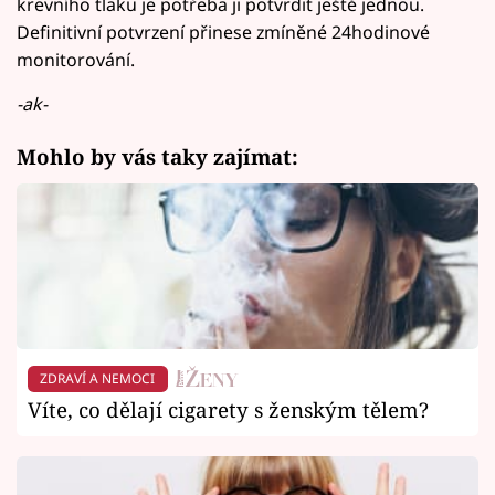
krevního tlaku je potřeba ji potvrdit ještě jednou.
Definitivní potvrzení přinese zmíněné 24hodinové
monitorování.
-ak-
Mohlo by vás taky zajímat:
ZDRAVÍ A NEMOCI
Víte, co dělají cigarety s ženským tělem?