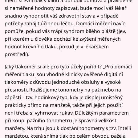
měřit krevní tlak v klidu a pohodlí domova a pravidelně
si naměřené hodnoty zapisovat, bude moci váš lékař
snadno vyhodnotit váš zdravotní stav a v případě
potřeby zahájit účinnou léčbu. Domácí měření navíc
pomůže, pokud vás trápí syndrom bílého pláště (jev,
při kterém u člověka dochází ke zvýšení měřených
hodnot krevního tlaku, pokud je v lékařském
prostředí).
Jaký tlakoměr si ale pro tyto účely pořídit? „Pro domácí
měření tlaku jsou vhodné klinicky ověřené digitální
tlakoměry z důvodu jednoduché obsluhy a vysoké
přesnosti. Rozlišujeme tonometry na paži nebo na
zápěstí – tzv. hodinkový typ, kdy je displej umístěný
prakticky přímo na manžetě, takže při jejich použití
není třeba si vyhrnovat rukáv. Důležitým parametrem
při koupi pažního tonometru je správná velikost
manžety. Na trhu jsou k dostání tonometry s tzv. Intelli
manžetou, která snímá tlak po celém obvodu paže a