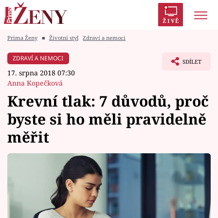
ŽIVĚ
Prima Ženy
■
Životní styl
Zdraví a nemoci
Trendy:
Polabí
Inspekce
Prostřeno!
AYTO?
ZDRAVÍ A NEMOCI
SDÍLET
Módní alarm
Zrádci
Proměny
17. srpna 2018 07:30
Anna Kopečková
Krevní tlak: 7 důvodů, proč
byste si ho měli pravidelně
Témata
měřit
Celebrity
Vztahy
Seriály