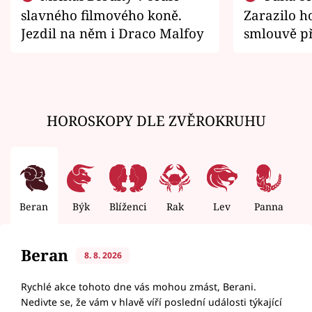
slavného filmového koně.
Zarazilo ho
Jezdil na něm i Draco Malfoy
smlouvě př
zemřít
HOROSKOPY DLE ZVĚROKRUHU
Beran
Býk
Blíženci
Rak
Lev
Panna
V
Beran
8. 8. 2026
Rychlé akce tohoto dne vás mohou zmást, Berani.
Nedivte se, že vám v hlavě víří poslední události týkající