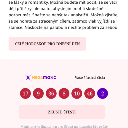
se lásky a romantiky. Možná budete mít pocit, že se věci
dějí příliš rychle na to, abyste jim mohli skutečně
porozumět. Snažte se nebýt tak analytičtí. Možná zjistíte,
že se honíte za ztraceným cílem, zatímco vlak vyjíždí ze
stanice. Naskočte na palubu a nechte problém za sebou.
CELÝ HOROSKOP PRO DNEŠNÍ DEN
Vaše šťastná čísla
17
9
36
8
10
46
2
ZKUSTE ŠTĚSTÍ
Ministerstvo financí varuje: Účastí na hazardní hře může