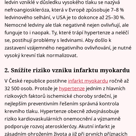
ledvin vzniklé v důsledku vysokého tlaku se nazývá
nefroangioskleróza, která v Evropě způsobuje 7–8 %
ledvinového selhání, v USA je to dokonce až 25–30 %.
Nemocné ledviny ale tlak negativně nejen ovlivňují, ale
funguje to i naopak. Ty, které trápí hypertenze a neléčí
se, postihují problémy s ledvinami. Aby došlo k
zastavení vzájemného negativního ovlivňování, je nutné
vysoký krevní tlak normalizovat.
2. Snížíte riziko vzniku infarktu myokardu
V České republice postihne
infarkt myokardu
ročně až
32 500 osob. Protože je
hypertenze
jedním z hlavních
rizikových faktorů ischemické choroby srdeční, je
nejlepším preventivním řešením správná kontrola
krevního tlaku. Hypertenze obecně zdvojnásobuje
riziko kardiovaskulárních onemocnění a významně
podporuje rozvoj aterosklerózy. Akutní infarkt je
zásadním ohrožením života a již při prvních příznacích