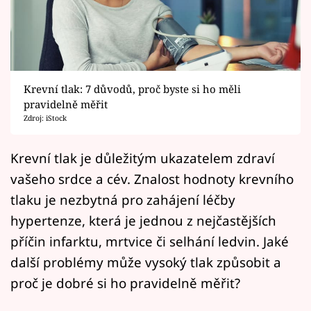
Horoskopy
Sledujte prima+
Filmový festival Karlovy Vary
Krevní tlak: 7 důvodů, proč byste si ho měli
Pořady
pravidelně měřit
Zdroj: iStock
Mámy sobě
Krevní tlak je důležitým ukazatelem zdraví
vašeho srdce a cév. Znalost hodnoty krevního
Přihlášení
tlaku je nezbytná pro zahájení léčby
hypertenze, která je jednou z nejčastějších
Sledujte nás
příčin infarktu, mrtvice či selhání ledvin. Jaké
další problémy může vysoký tlak způsobit a
proč je dobré si ho pravidelně měřit?