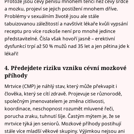
Protože jsou cévy penisu mnohem tenčí než cévy srdce
a mozku, projeví se jejich postižení mnohem dříve.
Problémy v sexuálním životě jsou ale stále
tabuizovanou záležitostí a navštívit lékaře kvůli vypsání
receptu pro více rozkoše není pro mnohé jedince
představitelné. Čísla však hovoří jasně – erektivní
dysfunkcí trpí až 50 % mužů nad 35 let a jen pětina jde k
lékaři!
4. Předejdete riziku vzniku cévní mozkové
příhody
Mrtvice (CMP) je náhlý stav, který může překvapit i
člověka, který se cítí zdravě. Projevuje se různorodě,
společným jmenovatelem je změna citlivosti,
koordinace, neschopnost rozumět mluvené řeči,
porucha zraku, tuhnutí šíje. Častým mýtem je, že se
mrtvice týká jen seniorů. Mozkové příhody postihují
stále více mladší věkové skupiny. Výjimkou nejsou ani