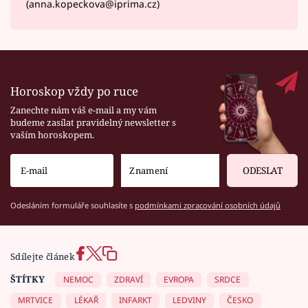
(anna.kopeckova@iprima.cz)
Horoskop vždy po ruce
Zanechte nám váš e-mail a my vám
budeme zasílat pravidelný newsletter s
vaším horoskopem.
ODESLAT
Odesláním formuláře souhlasíte s
podmínkami zpracování osobních údajů
Sdílejte článek
ŠTÍTKY
NEMOC
ZDRAVÍ
EVROPA
SRDCE
MRTVICE
LÉKAŘ
INFARKT
LEDVINY
ČESKO