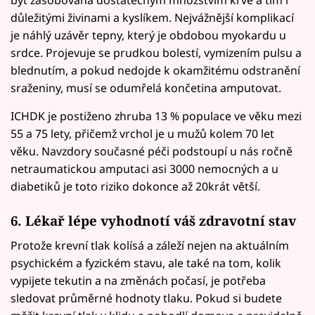
být zásobována dostatečným množstvím krve a tím i
důležitými živinami a kyslíkem. Nejvážnější komplikací
je náhlý uzávěr tepny, který je obdobou myokardu u
srdce. Projevuje se prudkou bolestí, vymizením pulsu a
blednutím, a pokud nedojde k okamžitému odstranění
sraženiny, musí se odumřelá končetina amputovat.
ICHDK je postiženo zhruba 13 % populace ve věku mezi
55 a 75 lety, přičemž vrchol je u mužů kolem 70 let
věku. Navzdory současné péči podstoupí u nás ročně
netraumatickou amputaci asi 3000 nemocných a u
diabetiků je toto riziko dokonce až 20krát větší.
6. Lékař lépe vyhodnotí váš zdravotní stav
Protože krevní tlak kolísá a záleží nejen na aktuálním
psychickém a fyzickém stavu, ale také na tom, kolik
vypijete tekutin a na změnách počasí, je potřeba
sledovat průměrné hodnoty tlaku. Pokud si budete