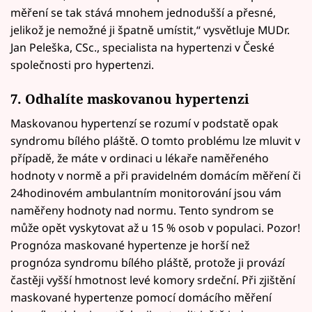
měření se tak stává mnohem jednodušší a přesné,
jelikož je nemožné ji špatně umístit,“ vysvětluje MUDr.
Jan Peleška, CSc., specialista na hypertenzi v České
společnosti pro hypertenzi.
7. Odhalíte maskovanou hypertenzi
Maskovanou hypertenzí se rozumí v podstatě opak
syndromu bílého pláště. O tomto problému lze mluvit v
případě, že máte v ordinaci u lékaře naměřeného
hodnoty v normě a při pravidelném domácím měření či
24hodinovém ambulantním monitorování jsou vám
naměřeny hodnoty nad normu. Tento syndrom se
může opět vyskytovat až u 15 % osob v populaci. Pozor!
Prognóza maskované hypertenze je horší než
prognóza syndromu bílého pláště, protože ji provází
častěji vyšší hmotnost levé komory srdeční. Při zjištění
maskované hypertenze pomocí domácího měření