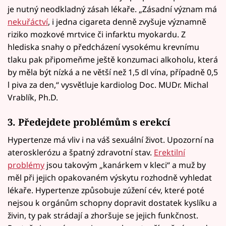
je nutný neodkladný zásah lékaře. „Zásadní význam má
nekuřáctví
, i jedna cigareta denně zvyšuje významně
riziko mozkové mrtvice či infarktu myokardu. Z
hlediska snahy o předcházení vysokému krevnímu
tlaku pak připomeňme ještě konzumaci alkoholu, která
by měla být nízká a ne větší než 1,5 dl vína, případně 0,5
l piva za den,“ vysvětluje kardiolog Doc. MUDr. Michal
Vrablík, Ph.D.
3. Předejdete problémům s erekcí
Hypertenze má vliv i na váš sexuální život. Upozorní na
aterosklerózu a špatný zdravotní stav.
Erektilní
problémy
jsou takovým „kanárkem v kleci“ a muž by
měl při jejich opakovaném výskytu rozhodně vyhledat
lékaře. Hypertenze způsobuje zúžení cév, které poté
nejsou k orgánům schopny dopravit dostatek kyslíku a
živin, ty pak strádají a zhoršuje se jejich funkčnost.