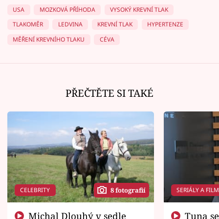
USA
MOZKOVÁ PŘÍHODA
VYSOKÝ KREVNÍ TLAK
TLAKOMĚR
LEDVINA
KREVNÍ TLAK
HYPERTENZE
MĚŘENÍ KREVNÍHO TLAKU
CÉVA
PŘEČTĚTE SI TAKÉ
CELEBRITY
SERIÁLY A FIL
8 fotografií
Michal Dlouhý v sedle
Tuna se chtěl vrátit domů.