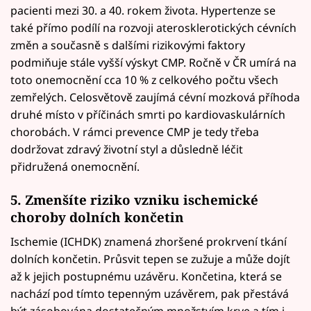
pacienti mezi 30. a 40. rokem života. Hypertenze se
také přímo podílí na rozvoji aterosklerotických cévních
změn a současně s dalšími rizikovými faktory
podmiňuje stále vyšší výskyt CMP. Ročně v ČR umírá na
toto onemocnění cca 10 % z celkového počtu všech
zemřelých. Celosvětově zaujímá cévní mozková příhoda
druhé místo v příčinách smrti po kardiovaskulárních
chorobách. V rámci prevence CMP je tedy třeba
dodržovat zdravý životní styl a důsledně léčit
přidružená onemocnění.
5. Zmenšíte riziko vzniku ischemické
choroby dolních končetin
Ischemie (ICHDK) znamená zhoršené prokrvení tkání
dolních končetin. Průsvit tepen se zužuje a může dojít
až k jejich postupnému uzávěru. Končetina, která se
nachází pod tímto tepenným uzávěrem, pak přestává