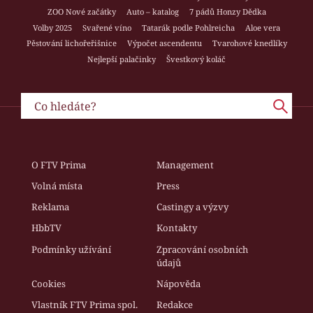
ZOO Nové začátky
Auto – katalog
7 pádů Honzy Dědka
Volby 2025
Svařené víno
Tatarák podle Pohlreicha
Aloe vera
Pěstování lichořeřišnice
Výpočet ascendentu
Tvarohové knedlíky
Nejlepší palačinky
Švestkový koláč
O FTV Prima
Management
Volná místa
Press
Reklama
Castingy a výzvy
HbbTV
Kontakty
Podmínky užívání
Zpracování osobních
údajů
Cookies
Nápověda
Vlastník FTV Prima spol.
Redakce