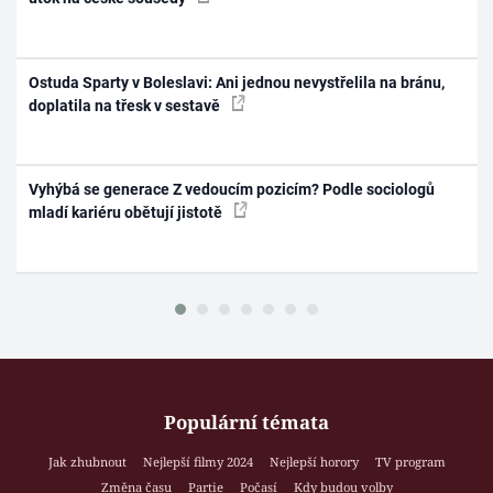
Ostuda Sparty v Boleslavi: Ani jednou nevystřelila na bránu,
doplatila na třesk v sestavě
Vyhýbá se generace Z vedoucím pozicím? Podle sociologů
mladí kariéru obětují jistotě
Populární témata
Jak zhubnout
Nejlepší filmy 2024
Nejlepší horory
TV program
Změna času
Partie
Počasí
Kdy budou volby