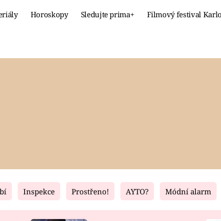
eriály
Horoskopy
Sledujte prima+
Filmový festival Karl
Celebrity
Recept
MÓDA A KRÁSA
HLAVNÍ JÍ
VZTAHY A SEX
SLADKÉ
PRIMA MAMINKA
ZDRAVÉ
bí
Inspekce
Prostřeno!
AYTO?
Módní alarm
Fresh
Living
RECEPTY
BYDLENÍ