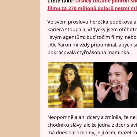
Čtěte také:
Disney totálně pohřbil Sn
filmu za 270 milionů dolarů nesmí ml
Ve svém proslovu herečka poděkovala 
kariéra stoupala, vždycky jsem otěhotn
i svým agentům: buď točím filmy, nebo d
„Ale Yaron mi vždy připomínal, abych sn
pokračovala čtyřnásobná maminka.
Neopomněla ani dcery a zmínila, že ne
chodníku slávy, ale že jedna z dcer sla
má dnes narozeniny, je jí osm, mazel t