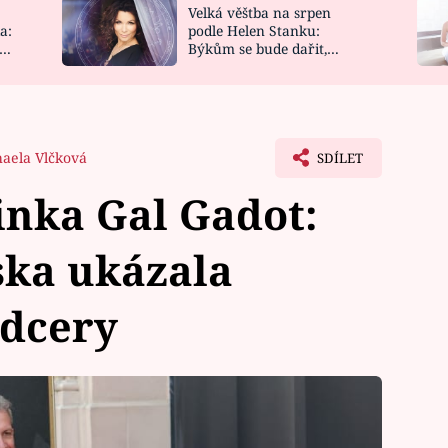
Velká věštba na srpen
NOVINKY
ZAHRADA
a:
podle Helen Stanku:
y
Býkům se bude dařit,
VIDEORECEPTY
DESIGN
Vodnáře čeká jízda
aela Vlčková
SDÍLET
inka Gal Gadot:
ska ukázala
 dcery