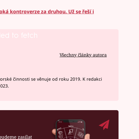
oká kontroverze za druhou. Už se řeší i
led to fetch
Všechny články autora
rské činnosti se věnuje od roku 2019. K redakci
2023.
budeme zasílat