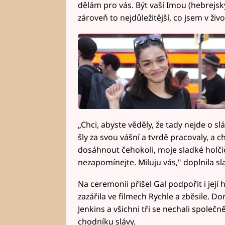
dělám pro vás. Být vaší Imou (hebrejsk
zároveň to nejdůležitější, co jsem v živ
„Chci, abyste věděly, že tady nejde o sl
šly za svou vášní a tvrdě pracovaly, a c
dosáhnout čehokoli, moje sladké holčič
nezapomínejte. Miluju vás," doplnila s
Na ceremonii přišel Gal podpořit i její
zazářila ve filmech Rychle a zběsile. 
Jenkins a všichni tři se nechali společ
chodníku slávy.