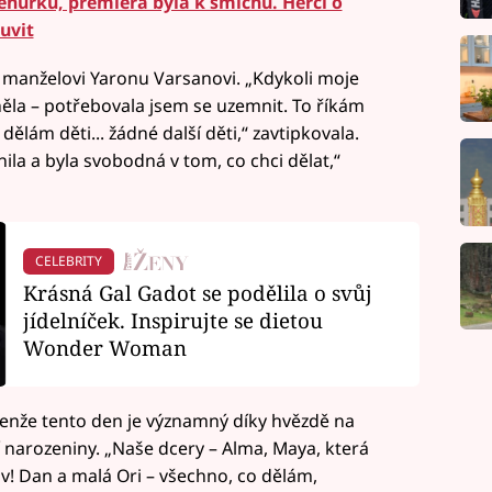
ěhurku, premiéra byla k smíchu. Herci o
uvit
manželovi Yaronu Varsanovi. „Kdykoli moje
ěla – potřebovala jsem se uzemnit. To říkám
ělám děti... žádné další děti,“ zavtipkovala.
ila a byla svobodná v tom, co chci dělat,“
CELEBRITY
Krásná Gal Gadot se podělila o svůj
jídelníček. Inspirujte se dietou
Wonder Woman
jenže tento den je významný díky hvězdě na
ví narozeniny. „Naše dcery – Alma, Maya, která
ov! Dan a malá Ori – všechno, co dělám,