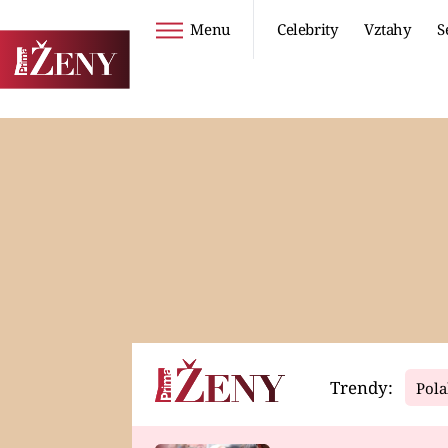
Menu
Celebrity
Vztahy
S
Seriály
Životní styl
ZOO
DIETY A HUBNUTÍ
PROSTŘENO!
CESTOVÁNÍ A
DOVOLENÁ
DUCH
ZDRAVÍ
Trendy:
Pola
Horoskopy
Video
ASTROČLÁNKY
SERIÁLY