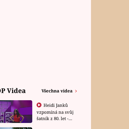
P Videa
Všechna videa
Heidi Janků
vzpomíná na svůj
šatník z 80. let -
Shopaholičky