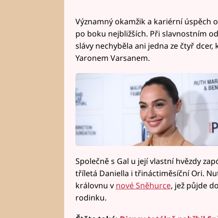
Významný okamžik a kariérní úspěch os
po boku nejbližších. Při slavnostním 
slávy nechyběla ani jedna ze čtyř dcer
Yaronem Varsanem.
Společně s Gal u její vlastní hvězdy zap
tříletá Daniella i třináctiměsíční Ori. 
královnu v
nové Sněhurce
, jež půjde 
rodinku.