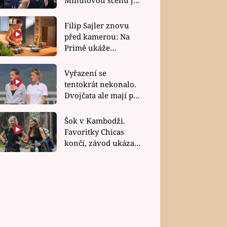
bez dubla
Filip Sajler znovu
před kamerou: Na
Primě ukáže
poctivou kuchyni i
rychlé recepty
Vyřazení se
tentokrát nekonalo.
Dvojčata ale mají po
uzavření třetí etapy
závodu nůž na krku
Šok v Kambodži.
Favoritky Chicas
končí, závod ukázal
svou nejtvrdší tvář