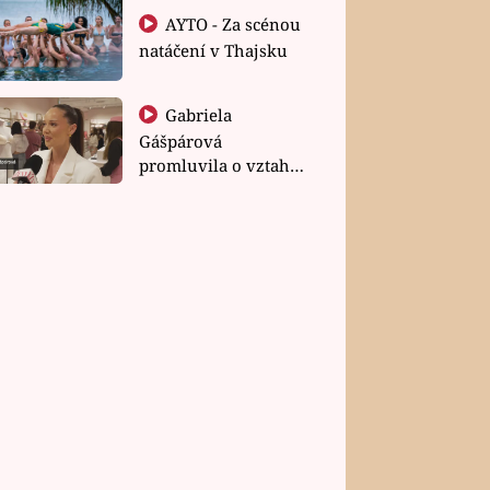
AYTO - Za scénou
natáčení v Thajsku
Gabriela
Gášpárová
promluvila o vztahu
a zakládání rodiny