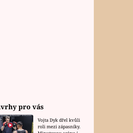
vrhy pro vás
Vojta Dyk dřel kvůli
roli mezi zápasníky.
Minutovou scénu jel