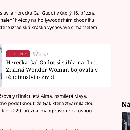
lavila herečka Gal Gadot v úterý 18. března
odhalení hvězdy na hollywoodském chodníku
, které izraelská kráska vychovává s manželem
CELEBRITY
Herečka Gal Gadot si sáhla na dno.
Známá Wonder Woman bojovala v
těhotenství o život
ózovaly třináctiletá Alma, osmiletá Maya,
Ná
Nutno podotknout, že Gal, která ztvárnila zlou
do kin už 20. března, má opravdu rozkošnou