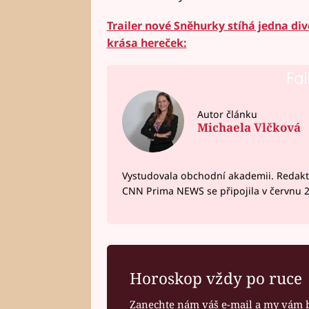
Trailer nové Sněhurky stíhá jedna div
krása hereček:
Fai
Autor článku
Michaela Vlčková
Vystudovala obchodní akademii. Redakto
CNN Prima NEWS se připojila v červnu 
Horoskop vždy po ruce
Zanechte nám váš e-mail a my vám 