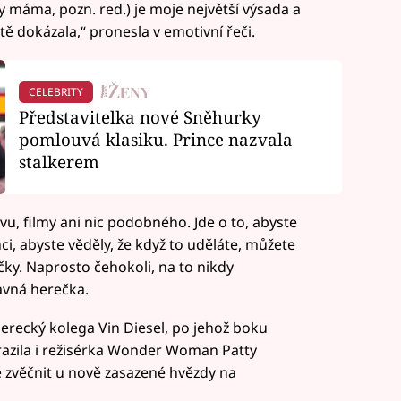
y máma, pozn. red.) je moje největší výsada a
otě dokázala,“ pronesla v emotivní řeči.
CELEBRITY
Představitelka nové Sněhurky
pomlouvá klasiku. Prince nazvala
stalkerem
ávu, filmy ani nic podobného. Jde o to, abyste
hci, abyste věděly, že když to uděláte, můžete
ky. Naprosto čehokoli, na to nikdy
lavná herečka.
 herecký kolega Vin Diesel, po jehož boku
Dorazila i režisérka Wonder Woman Patty
ně zvěčnit u nově zasazené hvězdy na