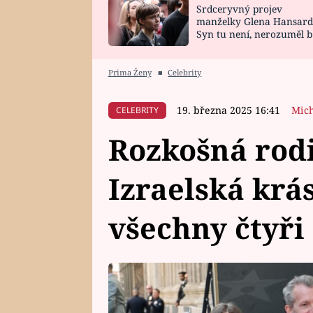
Srdceryvný projev
SNÁŘ
CELEBRITY
manželky Glena Hansard
Syn tu není, nerozuměl b
HOROSKOP NA
VAŘENÍ
tomu, vysvětlila
ROK 2023
Prima Ženy
■
Celebrity
19. března 2025 16:41
Mich
CELEBRITY
Rozkošná rod
Izraelská krá
všechny čtyři