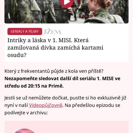
SERIÁLY A FILMY
Intriky a láska v 1. MISI. Která
zamilovaná dívka zamíchá kartami
osudu?
Který z frekventantů půjde z kola ven příště?
Nezapomeňte sledovat další díl seriálu 1. MISE ve
středu od 20:15 na Primě.
Jestli se už nemůžete dočkat, pusťte si ho exkluzivně již
nyní v naší
Videopůjčovně
. Na předešlou epizodu se
podívejte v archivu: