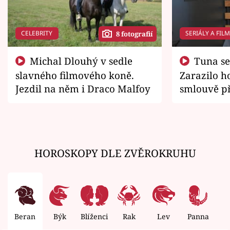
CELEBRITY
SERIÁLY A FIL
8 fotografií
Michal Dlouhý v sedle
Tuna se chtěl vrátit domů.
slavného filmového koně.
Zarazilo ho
Jezdil na něm i Draco Malfoy
smlouvě př
zemřít
HOROSKOPY DLE ZVĚROKRUHU
Beran
Býk
Blíženci
Rak
Lev
Panna
V