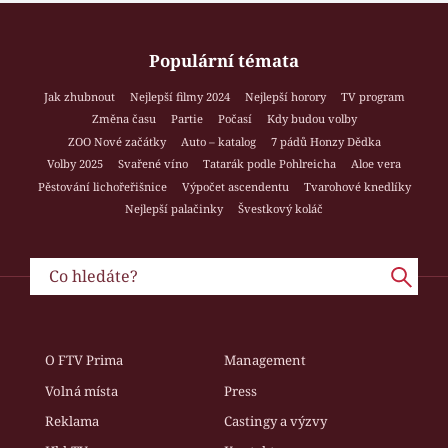
Populární témata
Jak zhubnout
Nejlepší filmy 2024
Nejlepší horory
TV program
Změna času
Partie
Počasí
Kdy budou volby
ZOO Nové začátky
Auto – katalog
7 pádů Honzy Dědka
Volby 2025
Svařené víno
Tatarák podle Pohlreicha
Aloe vera
Pěstování lichořeřišnice
Výpočet ascendentu
Tvarohové knedlíky
Nejlepší palačinky
Švestkový koláč
O FTV Prima
Management
Volná místa
Press
Reklama
Castingy a výzvy