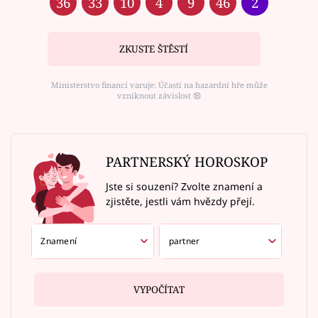
36
33
10
4
9
46
2
ZKUSTE ŠTĚSTÍ
Ministerstvo financí varuje: Účastí na hazardní hře může
vzniknout závislost ⑱
PARTNERSKÝ HOROSKOP
Jste si souzení? Zvolte znamení a
zjistěte, jestli vám hvězdy přejí.
VYPOČÍTAT