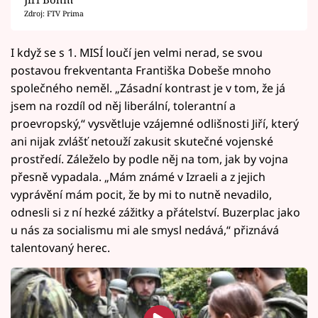
Zdroj: FTV Prima
I když se s 1. MISÍ loučí jen velmi nerad, se svou
postavou frekventanta Františka Dobeše mnoho
společného neměl. „Zásadní kontrast je v tom, že já
jsem na rozdíl od něj liberální, tolerantní a
proevropský,“ vysvětluje vzájemné odlišnosti Jiří, který
ani nijak zvlášť netouží zakusit skutečné vojenské
prostředí. Záleželo by podle něj na tom, jak by vojna
přesně vypadala. „Mám známé v Izraeli a z jejich
vyprávění mám pocit, že by mi to nutně nevadilo,
odnesli si z ní hezké zážitky a přátelství. Buzerplac jako
u nás za socialismu mi ale smysl nedává,“ přiznává
talentovaný herec.