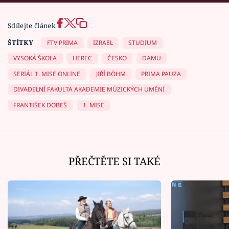
Sdílejte článek
ŠTÍTKY
FTV PRIMA
IZRAEL
STUDIUM
VYSOKÁ ŠKOLA
HEREC
ČESKO
DAMU
SERIÁL 1. MISE ONLINE
JIŘÍ BÖHM
PRIMA PAUZA
DIVADELNÍ FAKULTA AKADEMIE MÚZICKÝCH UMĚNÍ
FRANTIŠEK DOBEŠ
1. MISE
PŘEČTĚTE SI TAKÉ