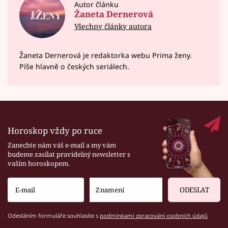
Autor článku
Žaneta Dernerová
Všechny články autora
Žaneta Dernerová je redaktorka webu Prima ženy.
Píše hlavně o českých seriálech.
Horoskop vždy po ruce
Zanechte nám váš e-mail a my vám
budeme zasílat pravidelný newsletter s
vaším horoskopem.
ODESLAT
Odesláním formuláře souhlasíte s
podmínkami zpracování osobních údajů