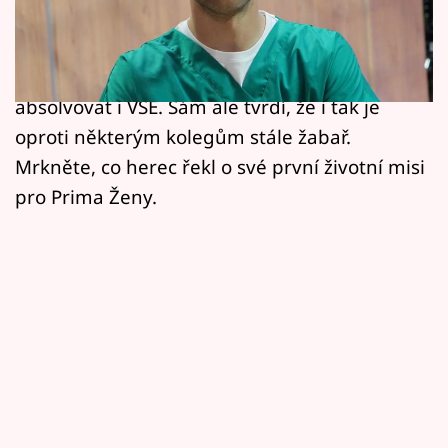
Horoskopy
hvězdu reklamy jednoho z největších prodejců
elektroniky u nás. Talentovaný Jiří zvládl
Sledujte prima+
kromě studia herectví na DAMU úspěšně
Filmový festival Karlovy Vary
absolvovat i VŠE. Sám ale tvrdí, že i tak je
oproti některým kolegům stále žabař.
Pořady
Mrkněte, co herec řekl o své první životní misi
pro Prima Ženy.
Mámy sobě
Přihlášení
Sledujte nás