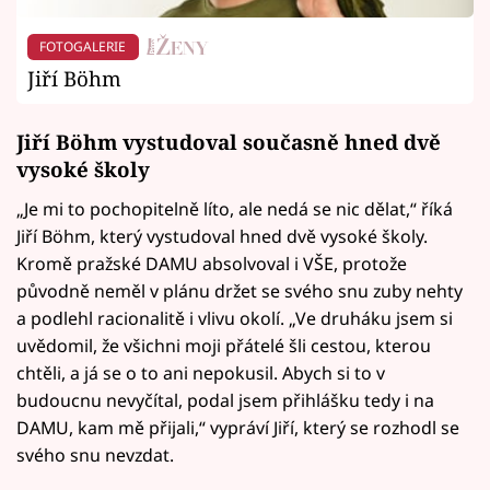
FOTOGALERIE
Jiří Böhm
Jiří Böhm vystudoval současně hned dvě
vysoké školy
„Je mi to pochopitelně líto, ale nedá se nic dělat,“ říká
Jiří Böhm, který vystudoval hned dvě vysoké školy.
Kromě pražské DAMU absolvoval i VŠE, protože
původně neměl v plánu držet se svého snu zuby nehty
a podlehl racionalitě i vlivu okolí. „Ve druháku jsem si
uvědomil, že všichni moji přátelé šli cestou, kterou
chtěli, a já se o to ani nepokusil. Abych si to v
budoucnu nevyčítal, podal jsem přihlášku tedy i na
DAMU, kam mě přijali,“ vypráví Jiří, který se rozhodl se
svého snu nevzdat.