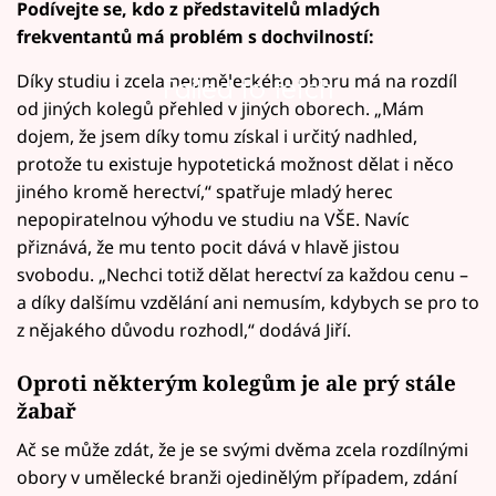
Podívejte se, kdo z představitelů mladých
frekventantů má problém s dochvilností:
Díky studiu i zcela neuměleckého oboru má na rozdíl
Failed to fetch
od jiných kolegů přehled v jiných oborech. „Mám
dojem, že jsem díky tomu získal i určitý nadhled,
protože tu existuje hypotetická možnost dělat i něco
jiného kromě herectví,“ spatřuje mladý herec
nepopiratelnou výhodu ve studiu na VŠE. Navíc
přiznává, že mu tento pocit dává v hlavě jistou
svobodu. „Nechci totiž dělat herectví za každou cenu –
a díky dalšímu vzdělání ani nemusím, kdybych se pro to
z nějakého důvodu rozhodl,“ dodává Jiří.
Oproti některým kolegům je ale prý stále
žabař
Ač se může zdát, že je se svými dvěma zcela rozdílnými
obory v umělecké branži ojedinělým případem, zdání