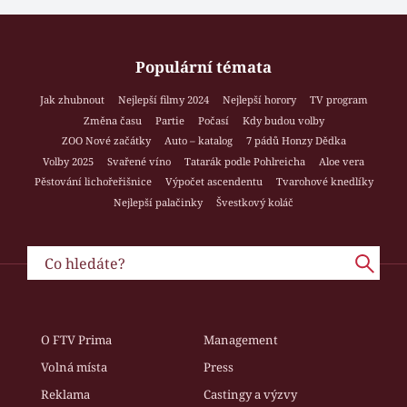
Populární témata
Jak zhubnout
Nejlepší filmy 2024
Nejlepší horory
TV program
Změna času
Partie
Počasí
Kdy budou volby
ZOO Nové začátky
Auto – katalog
7 pádů Honzy Dědka
Volby 2025
Svařené víno
Tatarák podle Pohlreicha
Aloe vera
Pěstování lichořeřišnice
Výpočet ascendentu
Tvarohové knedlíky
Nejlepší palačinky
Švestkový koláč
O FTV Prima
Management
Volná místa
Press
Reklama
Castingy a výzvy