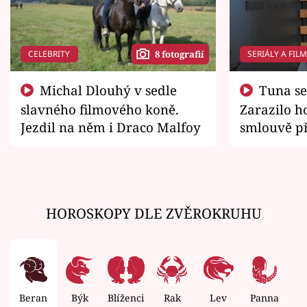
CELEBRITY
SERIÁLY A FIL
8 fotografií
Michal Dlouhý v sedle
Tuna se chtěl vrátit domů.
slavného filmového koně.
Zarazilo ho
Jezdil na něm i Draco Malfoy
smlouvě př
zemřít
HOROSKOPY DLE ZVĚROKRUHU
Beran
Býk
Blíženci
Rak
Lev
Panna
V