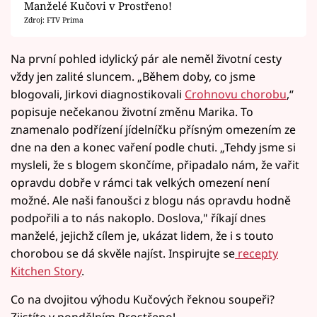
Manželé Kučovi v Prostřeno!
Zdroj: FTV Prima
Na první pohled idylický pár ale neměl životní cesty
vždy jen zalité sluncem. „Během doby, co jsme
blogovali, Jirkovi diagnostikovali
Crohnovu chorobu
,“
popisuje nečekanou životní změnu Marika. To
znamenalo podřízení jídelníčku přísným omezením ze
dne na den a konec vaření podle chuti. „Tehdy jsme si
mysleli, že s blogem skončíme, připadalo nám, že vařit
opravdu dobře v rámci tak velkých omezení není
možné. Ale naši fanoušci z blogu nás opravdu hodně
podpořili a to nás nakoplo. Doslova," říkají dnes
manželé, jejichž cílem je, ukázat lidem, že i s touto
chorobou se dá skvěle najíst. Inspirujte se
recepty
Kitchen Story
.
Co na dvojitou výhodu Kučových řeknou soupeři?
Zjistíte v pondělním Prostřeno!