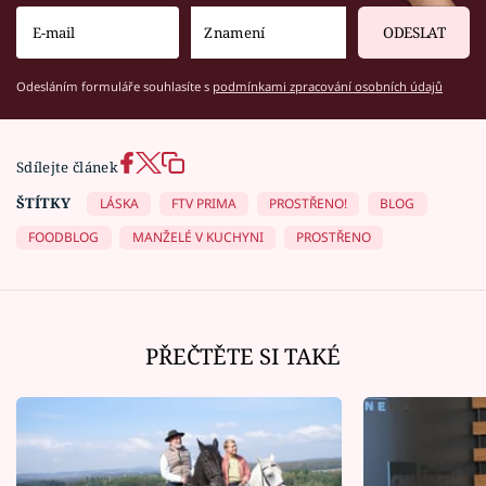
ODESLAT
Odesláním formuláře souhlasíte s
podmínkami zpracování osobních údajů
Sdílejte článek
ŠTÍTKY
LÁSKA
FTV PRIMA
PROSTŘENO!
BLOG
FOODBLOG
MANŽELÉ V KUCHYNI
PROSTŘENO
PŘEČTĚTE SI TAKÉ