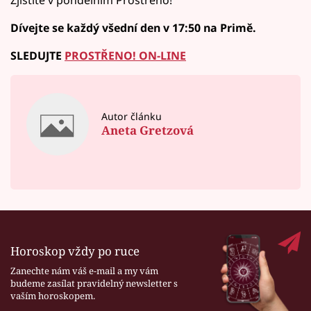
Dívejte se každý všední den v 17:50 na Primě.
SLEDUJTE
PROSTŘENO! ON-LINE
Autor článku
Aneta Gretzová
Horoskop vždy po ruce
Zanechte nám váš e-mail a my vám
budeme zasílat pravidelný newsletter s
vaším horoskopem.