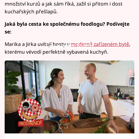
množství kurzů a jak sám říká, zažil si přitom i dost
kuchařských přešlapů.
Jaká byla cesta ke společnému foodlogu? Podívejte
se:
Marika a Jirka uvítají hosty v
moderně zařízeném bytě
,
Failed to fetch
kterému vévodí perfektně vybavená kuchyň.