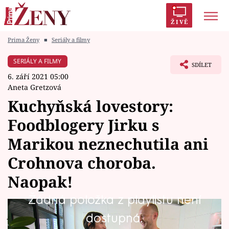
ŽIVĚ
Prima Ženy
■
Seriály a filmy
Trendy:
Polabí
Inspekce
Prostřeno!
AYTO?
SERIÁLY A FILMY
SDÍLET
Módní alarm
Zrádci
Proměny
6. září 2021 05:00
Aneta Gretzová
Kuchyňská lovestory:
Foodblogery Jirku s
Témata
Marikou neznechutila ani
Celebrity
Crohnova choroba.
Naopak!
Vztahy
Žádná položka z playlistu není
Seriály
Jiřího a Mariku Kučovi v manželství spojuje
dostupná.