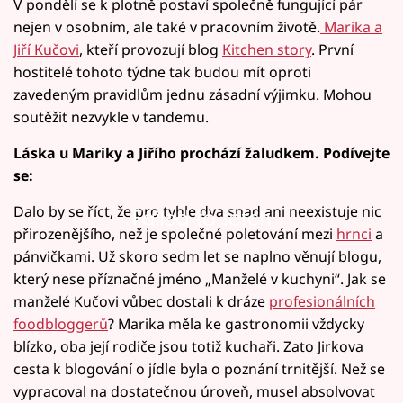
V pondělí se k plotně postaví společně fungující pár
nejen v osobním, ale také v pracovním životě.
Marika a
Jiří Kučovi
, kteří provozují blog
Kitchen story
. První
hostitelé tohoto týdne tak budou mít oproti
zavedeným pravidlům jednu zásadní výjimku. Mohou
soutěžit nezvykle v tandemu.
Láska u Mariky a Jiřího prochází žaludkem. Podívejte
se:
Dalo by se říct, že pro tyhle dva snad ani neexistuje nic
Failed to fetch
přirozenějšího, než je společné poletování mezi
hrnci
a
pánvičkami. Už skoro sedm let se naplno věnují blogu,
který nese příznačné jméno „Manželé v kuchyni“. Jak se
manželé Kučovi vůbec dostali k dráze
profesionálních
foodbloggerů
? Marika měla ke gastronomii vždycky
blízko, oba její rodiče jsou totiž kuchaři. Zato Jirkova
cesta k blogování o jídle byla o poznání trnitější. Než se
vypracoval na dostatečnou úroveň, musel absolvovat