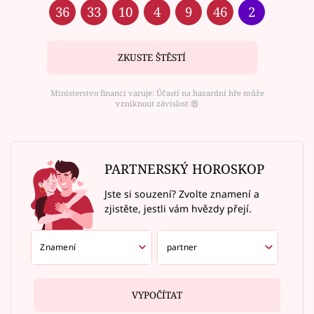
36
33
10
4
9
46
2
ZKUSTE ŠTĚSTÍ
Ministerstvo financí varuje: Účastí na hazardní hře může
vzniknout závislost ⑱
PARTNERSKÝ HOROSKOP
Jste si souzení? Zvolte znamení a
zjistěte, jestli vám hvězdy přejí.
VYPOČÍTAT