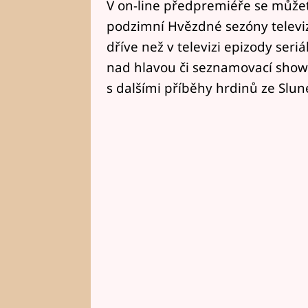
V on-line předpremiéře se můžet
podzimní Hvězdné sezóny televiz
dříve než v televizi epizody seri
nad hlavou či seznamovací show P
s dalšími příběhy hrdinů ze Slun