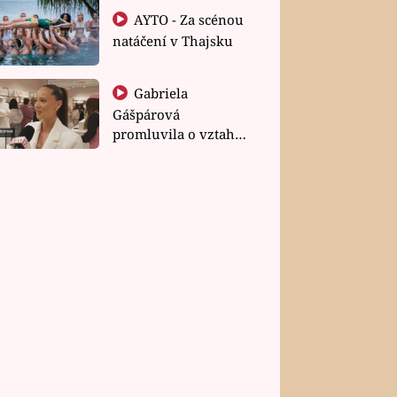
AYTO - Za scénou
natáčení v Thajsku
Gabriela
Gášpárová
promluvila o vztahu
a zakládání rodiny