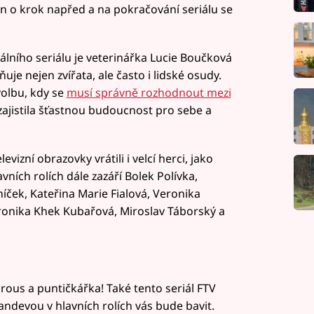
n o krok napřed a na pokračování seriálu se
ního seriálu je veterinářka Lucie Boučková
je nejen zvířata, ale často i lidské osudy.
olbu, kdy se
musí správně rozhodnout mezi
 zajistila šťastnou budoucnost pro sebe a
vizní obrazovky vrátili i velcí herci, jako
vních rolích dále zazáří Bolek Polívka,
ček, Kateřina Marie Fialová, Veronika
eronika Khek Kubařová, Miroslav Táborský a
rous a puntičkářka! Také tento seriál FTV
devou v hlavních rolích vás bude bavit.