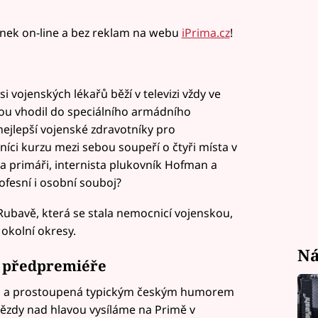
vinek on-line a bez reklam na webu
iPrima.cz
!
 vojenských lékařů běží v televizi vždy ve
nou vhodil do speciálního armádního
 nejlepší vojenské zdravotníky pro
níci kurzu mezi sebou soupeří o čtyři místa v
va primáři, internista plukovník Hofman a
ofesní i osobní souboj?
Rubavě, která se stala nemocnicí vojenskou,
 okolní okresy.
Ná
e předpremiéře
s a prostoupená typickým českým humorem
vězdy nad hlavou vysíláme na Primě v