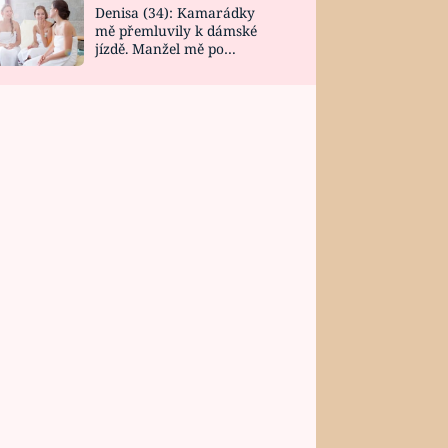
Denisa (34): Kamarádky
mě přemluvily k dámské
jízdě. Manžel mě po
návratu zaskočil