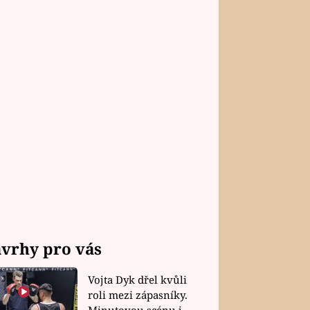
vrhy pro vás
Vojta Dyk dřel kvůli
roli mezi zápasníky.
Minutovou scénu jel