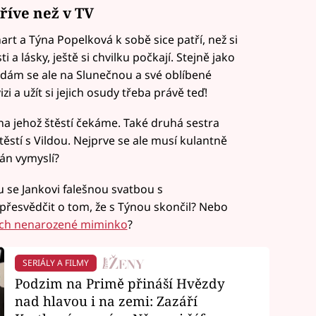
dříve než v TV
rt a Týna Popelková k sobě sice patří, než si
 a lásky, ještě si chvilku počkají. Stejně jako
odám se ale na Slunečnou a své oblíbené
i a užít si jejich osudy třeba právě teď!
 na jehož štěstí čekáme. Také druhá sestra
těstí s Vildou. Nejprve se ale musí kulantně
lán vymyslí?
 se Jankovi falešnou svatbou s
řesvědčit o tom, že s Týnou skončil? Nebo
ejich nenarozené miminko
?
SERIÁLY A FILMY
Podzim na Primě přináší Hvězdy
nad hlavou i na zemi: Zazáří