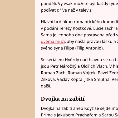
pondělí. Vy však můžete být každý týde
podívat dříve než v televizi.
Hlavní hrdinkou romantického komediál
v podání Terezy Kostkové. Lucie zachraňu
Sama je jednoho dne postavena před v
dvěma muži
, aby našla pravou lásku a
svého syna Filipa (Filip Antonio).
Se seriálem Hvězdy nad hlavou se na tele
jsou Petr Nárožný a Oldřich Vlach. V hla
Roman Zach, Roman Vojtek, Pavel Zední
Žilková, Václav Kopta, Jitka Smutná, V
další.
Dvojka na zabití
Dvojka na zabití aneb Když se sejde mo
Prima s Jakubem Prachařem a Sarou San