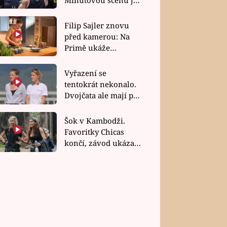
bez dubla
Filip Sajler znovu
před kamerou: Na
Primě ukáže
poctivou kuchyni i
rychlé recepty
Vyřazení se
tentokrát nekonalo.
Dvojčata ale mají po
uzavření třetí etapy
závodu nůž na krku
Šok v Kambodži.
Favoritky Chicas
končí, závod ukázal
svou nejtvrdší tvář