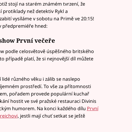
iž stojí na starém známém tvrzení, že
ší protiklady než detektiv Rykl a
 zabití vysíláme v sobotu na Primě ve 20:15!
t v předpremiéře hned:
show První večeře
how podle celosvětově úspěšného britského
to případě platí, že si nejnovější díl můžete
 lidé různého věku i zálib se naslepo
íjemném prostředí. To vše za přítomnosti
dkem, pořadem provede populární kuchař
ání hostit ve své pražské restauraci Divinis
pickým humorem. Na konci každého dílu
První
reichovi
, jestli mají chuť setkat se ještě