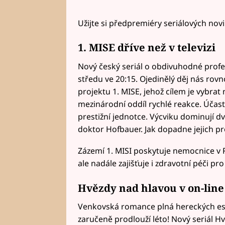
Užijte si předpremiéry seriálových no
1. MISE dříve než v televizi
Nový český seriál o obdivuhodné profesi
středu ve 20:15. Ojedinělý děj nás rov
projektu 1. MISE, jehož cílem je vybrat
mezinárodní oddíl rychlé reakce. Účast
prestižní jednotce. Výcviku dominují d
doktor Hofbauer. Jak dopadne jejich pr
Zázemí 1. MISI poskytuje nemocnice v 
ale nadále zajišťuje i zdravotní péči pro
Hvězdy nad hlavou v on-lin
Venkovská romance plná hereckých e
zaručeně prodlouží léto! Nový seriál H