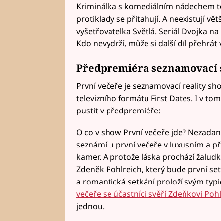
Kriminálka s komediálním nádechem tot
protiklady se přitahují. A neexistují vět
vyšetřovatelka Světlá. Seriál Dvojka na
Kdo nevydrží, může si další díl přehrá
Předpremiéra seznamovací 
První večeře je seznamovací reality s
televizního formátu First Dates. I v tom
pustit v předpremiéře:
O co v show První večeře jde? Nezadaní
seznámí u první večeře v luxusním a př
kamer. A protože láska prochází žalu
Zdeněk Pohlreich, který bude první setk
a romantická setkání proloží svým ty
večeře se účastníci svěří Zdeňkovi Pohl
jednou.