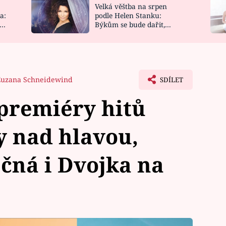
Velká věštba na srpen
NOVINKY
ZAHRADA
a:
podle Helen Stanku:
y
Býkům se bude dařit,
VIDEORECEPTY
DESIGN
Vodnáře čeká jízda
Zuzana Schneidewind
SDÍLET
premiéry hitů
y nad hlavou,
ečná i Dvojka na