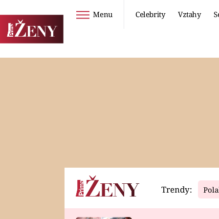
Menu
Celebrity
Vztahy
S
Seriály
Životní styl
ZOO
DIETY A HUBNUTÍ
PROSTŘENO!
CESTOVÁNÍ A
DOVOLENÁ
DUCH
ZDRAVÍ
Trendy:
Pola
Horoskopy
Video
ASTROČLÁNKY
SERIÁLY