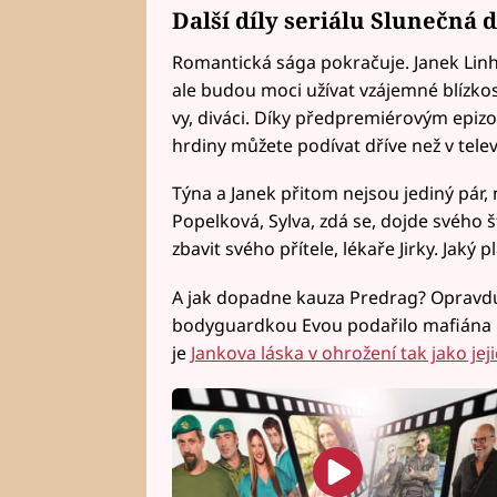
Další díly seriálu Slunečná 
Romantická sága pokračuje. Janek Linha
ale budou moci užívat vzájemné blízkosti
vy, diváci. Díky předpremiérovým epiz
hrdiny můžete podívat dříve než v televiz
Týna a Janek přitom nejsou jediný pár,
Popelková, Sylva, zdá se, dojde svého š
zbavit svého přítele, lékaře Jirky. Jaký p
A jak dopadne kauza Predrag? Opravdu
bodyguardkou Evou podařilo mafiána p
je
Jankova láska v ohrožení tak jako j