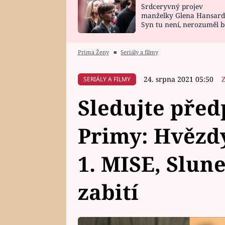
Srdceryvný projev
SNÁŘ
CELEBRITY
manželky Glena Hansard
Syn tu není, nerozuměl b
HOROSKOP NA
VAŘENÍ
tomu, vysvětlila
ROK 2023
Prima Ženy
■
Seriály a filmy
24. srpna 2021 05:50
SERIÁLY A FILMY
Sledujte před
Primy: Hvězd
1. MISE, Slun
zabití