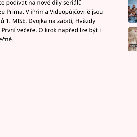
e podívat na nové díly seriálů
e Prima. V iPrima Videopůjčovně jsou
álů 1. MISE, Dvojka na zabití, Hvězdy
rvní večeře. O krok napřed lze být i
ečné.