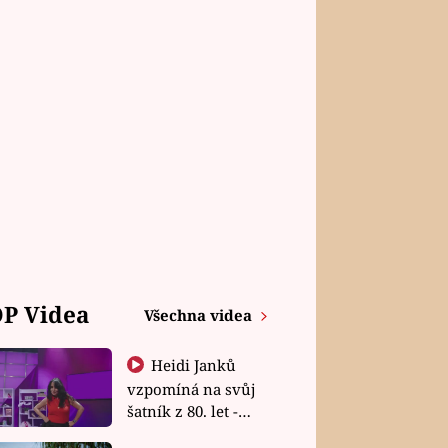
P Videa
Všechna videa
Heidi Janků
vzpomíná na svůj
šatník z 80. let -
Shopaholičky