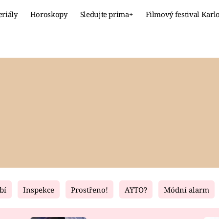
eriály
Horoskopy
Sledujte prima+
Filmový festival Karl
Celebrity
Recept
MÓDA A KRÁSA
HLAVNÍ JÍ
VZTAHY A SEX
SLADKÉ
PRIMA MAMINKA
ZDRAVÉ
bí
Inspekce
Prostřeno!
AYTO?
Módní alarm
Fresh
Living
RECEPTY
BYDLENÍ