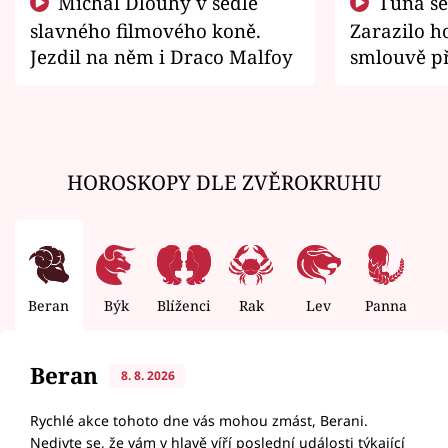
Michal Dlouhý v sedle
Tuna se chtěl vrátit domů.
slavného filmového koně.
Zarazilo ho
Jezdil na něm i Draco Malfoy
smlouvě př
zemřít
HOROSKOPY DLE ZVĚROKRUHU
Beran
Býk
Blíženci
Rak
Lev
Panna
V
Beran
8. 8. 2026
Rychlé akce tohoto dne vás mohou zmást, Berani.
Nedivte se, že vám v hlavě víří poslední události týkající