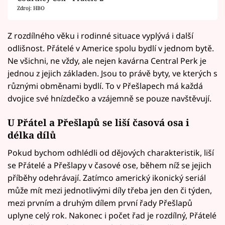
Zdroj: HBO
Z rozdílného věku i rodinné situace vyplývá i další
odlišnost. Přátelé v Americe spolu bydlí v jednom bytě.
Ne všichni, ne vždy, ale nejen kavárna Central Perk je
jednou z jejich základen. Jsou to právě byty, ve kterých s
různými obměnami bydlí. To v Přešlapech má každá
dvojice své hnízdečko a vzájemně se pouze navštěvují.
U Přátel a Přešlapů se liší časová osa i
délka dílů
Pokud bychom odhlédli od dějových charakteristik, liší
se Přátelé a Přešlapy v časové ose, během níž se jejich
příběhy odehrávají. Zatímco americký ikonický seriál
může mít mezi jednotlivými díly třeba jen den či týden,
mezi prvním a druhým dílem první řady Přešlapů
uplyne celý rok. Nakonec i počet řad je rozdílný, Přátelé