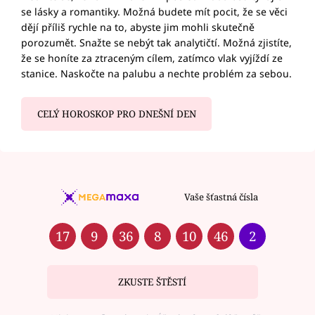
se lásky a romantiky. Možná budete mít pocit, že se věci
dějí příliš rychle na to, abyste jim mohli skutečně
porozumět. Snažte se nebýt tak analytičtí. Možná zjistíte,
že se honíte za ztraceným cílem, zatímco vlak vyjíždí ze
stanice. Naskočte na palubu a nechte problém za sebou.
CELÝ HOROSKOP PRO DNEŠNÍ DEN
Vaše šťastná čísla
17
9
36
8
10
46
2
ZKUSTE ŠTĚSTÍ