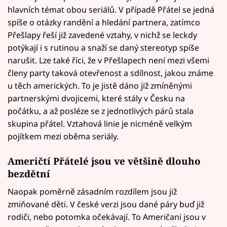
hlavních témat obou seriálů. V případě Přátel se jedná
spíše o otázky randění a hledání partnera, zatímco
Přešlapy řeší již zavedené vztahy, v nichž se leckdy
potýkají i s rutinou a snaží se daný stereotyp spíše
narušit. Lze také říci, že v Přešlapech není mezi všemi
členy party taková otevřenost a sdílnost, jakou známe
u těch amerických. To je jistě dáno již zmíněnými
partnerskými dvojicemi, které stály v Česku na
počátku, a až posléze se z jednotlivých párů stala
skupina přátel. Vztahová linie je nicméně velkým
pojítkem mezi oběma seriály.
Američtí Přátelé jsou ve většině dlouho
bezdětní
Naopak poměrně zásadním rozdílem jsou již
zmiňované děti. V české verzi jsou dané páry buď již
rodiči, nebo potomka očekávají. To Američani jsou v