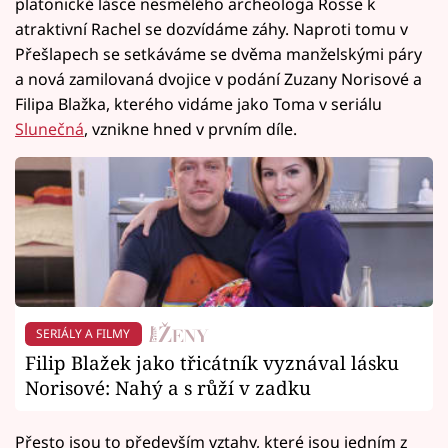
platonické lásce nesmělého archeologa Rosse k
atraktivní Rachel se dozvídáme záhy. Naproti tomu v
Přešlapech se setkáváme se dvěma manželskými páry
a nová zamilovaná dvojice v podání Zuzany Norisové a
Filipa Blažka, kterého vidáme jako Toma v seriálu
Slunečná
, vznikne hned v prvním díle.
SERIÁLY A FILMY
Filip Blažek jako třicátník vyznával lásku
Norisové: Nahý a s růží v zadku
Přesto jsou to především vztahy, které jsou jedním z