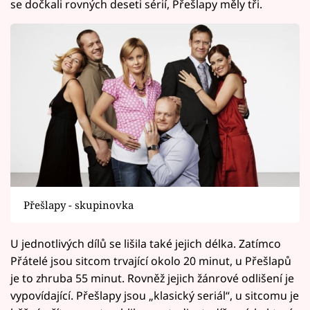
se dočkali rovných deseti sérií, Přešlapy měly tři.
Přešlapy - skupinovka
U jednotlivých dílů se lišila také jejich délka. Zatímco
Přátelé jsou sitcom trvající okolo 20 minut, u Přešlapů
je to zhruba 55 minut. Rovněž jejich žánrové odlišení je
vypovídající. Přešlapy jsou „klasický seriál“, u sitcomu je