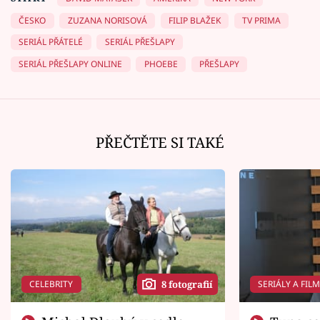
ČESKO
ZUZANA NORISOVÁ
FILIP BLAŽEK
TV PRIMA
SERIÁL PŘÁTELÉ
SERIÁL PŘEŠLAPY
SERIÁL PŘEŠLAPY ONLINE
PHOEBE
PŘEŠLAPY
PŘEČTĚTE SI TAKÉ
CELEBRITY
SERIÁLY A FIL
8 fotografií