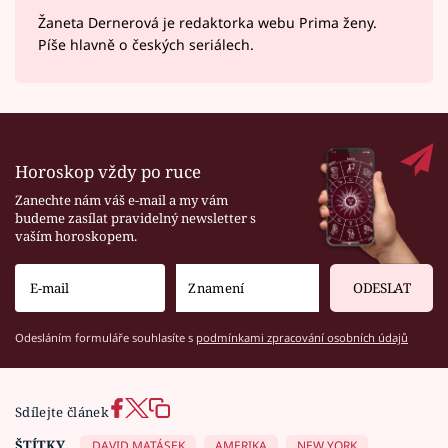
Žaneta Dernerová je redaktorka webu Prima ženy.
Píše hlavně o českých seriálech.
Horoskop vždy po ruce
Zanechte nám váš e-mail a my vám
budeme zasílat pravidelný newsletter s
vaším horoskopem.
ODESLAT
Odesláním formuláře souhlasíte s
podmínkami zpracování osobních údajů
Sdílejte článek
ŠTÍTKY
DAVID MATÁSEK
AMERIKA
NEW YORK