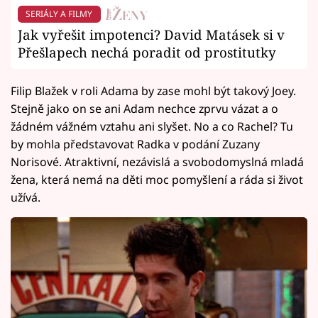
SERIÁLY A FILMY
Jak vyřešit impotenci? David Matásek si v
Přešlapech nechá poradit od prostitutky
Filip Blažek v roli Adama by zase mohl být takový Joey.
Stejně jako on se ani Adam nechce zprvu vázat a o
žádném vážném vztahu ani slyšet. No a co Rachel? Tu
by mohla představovat Radka v podání Zuzany
Norisové. Atraktivní, nezávislá a svobodomyslná mladá
žena, která nemá na děti moc pomyšlení a ráda si život
užívá.