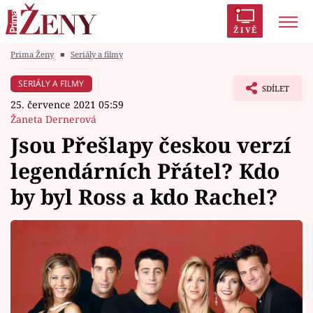
ŽIVĚ
Prima Ženy
■
Seriály a filmy
Trendy:
Polabí
Inspekce
Prostřeno!
AYTO?
SERIÁLY A FILMY
SDÍLET
Módní alarm
Zrádci
Proměny
25. července 2021 05:59
Žaneta Dernerová
Jsou Přešlapy českou verzí
legendárních Přátel? Kdo
Témata
by byl Ross a kdo Rachel?
Celebrity
Vztahy
Seriály