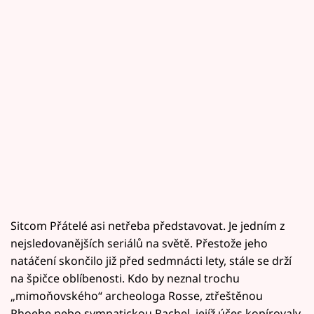
Sitcom Přátelé asi netřeba představovat. Je jedním z
nejsledovanějších seriálů na světě. Přestože jeho
natáčení skončilo již před sedmnácti lety, stále se drží
na špičce oblíbenosti. Kdo by neznal trochu
„mimoňovského“ archeologa Rosse, ztřeštěnou
Phoebe nebo sympatickou Rachel, jejíž účes kopírovaly