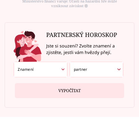
Ministerstvo financí varuje: Účastí na hazardní hře může
vzniknout závislost ⑱
PARTNERSKÝ HOROSKOP
Jste si souzení? Zvolte znamení a
zjistěte, jestli vám hvězdy přejí.
VYPOČÍTAT