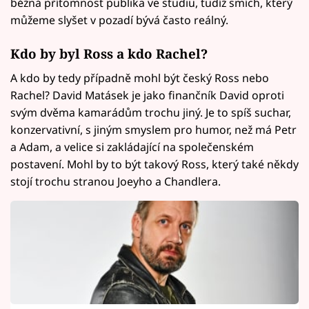
běžná přítomnost publika ve studiu, tudíž smích, který
můžeme slyšet v pozadí bývá často reálný.
Kdo by byl Ross a kdo Rachel?
A kdo by tedy případně mohl být český Ross nebo
Rachel? David Matásek je jako finančník David oproti
svým dvěma kamarádům trochu jiný. Je to spíš suchar,
konzervativní, s jiným smyslem pro humor, než má Petr
a Adam, a velice si zakládající na společenském
postavení. Mohl by to být takový Ross, který také někdy
stojí trochu stranou Joeyho a Chandlera.