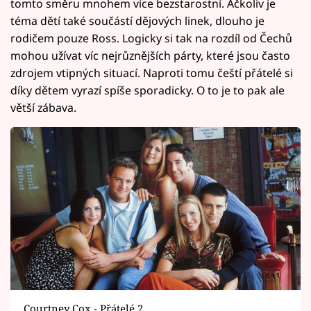
tomto směru mnohem více bezstarostní. Ačkoliv je
téma dětí také součástí dějových linek, dlouho je
rodičem pouze Ross. Logicky si tak na rozdíl od Čechů
mohou užívat víc nejrůznějších párty, které jsou často
zdrojem vtipných situací. Naproti tomu čeští přátelé si
díky dětem vyrazí spíše sporadicky. O to je to pak ale
větší zábava.
Courtney Cox - Přátelé 2