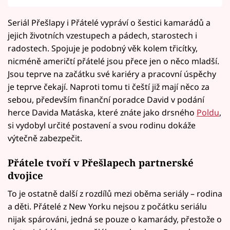
Seriál Přešlapy i Přátelé vypráví o šestici kamarádů a
jejich životních vzestupech a pádech, starostech i
radostech. Spojuje je podobný věk kolem třicítky,
nicméně američtí přátelé jsou přece jen o něco mladší.
Jsou teprve na začátku své kariéry a pracovní úspěchy
je teprve čekají. Naproti tomu ti čeští již mají něco za
sebou, především finanční poradce David v podání
herce Davida Matáska, které znáte jako drsného
Poldu
,
si vydobyl určité postavení a svou rodinu dokáže
výtečně zabezpečit.
Přátele tvoří v Přešlapech partnerské
dvojice
To je ostatně další z rozdílů mezi oběma seriály – rodina
a děti. Přátelé z New Yorku nejsou z počátku seriálu
nijak spárováni, jedná se pouze o kamarády, přestože o