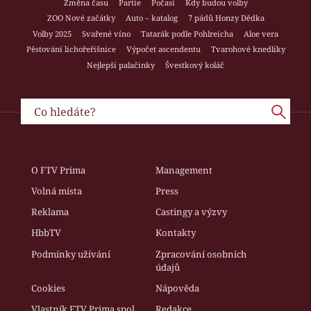
Změna času
Partie
Počasí
Kdy budou volby
ZOO Nové začátky
Auto – katalog
7 pádů Honzy Dědka
Volby 2025
Svařené víno
Tatarák podle Pohlreicha
Aloe vera
Pěstování lichořeřišnice
Výpočet ascendentu
Tvarohové knedlíky
Nejlepší palačinky
Švestkový koláč
O FTV Prima
Management
Volná místa
Press
Reklama
Castingy a výzvy
HbbTV
Kontakty
Podmínky užívání
Zpracování osobních
údajů
Cookies
Nápověda
Vlastník FTV Prima spol.
Redakce