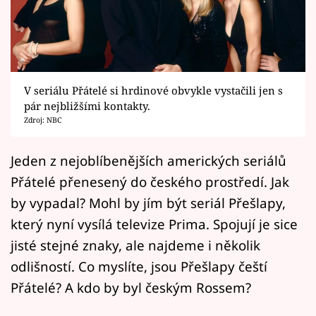
Horoskopy
Sledujte prima+
Filmový festival Karlovy Vary
V seriálu Přátelé si hrdinové obvykle vystačili jen s
Pořady
pár nejbližšími kontakty.
Zdroj: NBC
Mámy sobě
Jeden z nejoblíbenějších amerických seriálů
Přátelé přenesený do českého prostředí. Jak
Přihlášení
by vypadal? Mohl by jím být seriál Přešlapy,
který nyní vysílá televize Prima. Spojují je sice
Sledujte nás
jisté stejné znaky, ale najdeme i několik
odlišností. Co myslíte, jsou Přešlapy čeští
Přátelé? A kdo by byl českým Rossem?