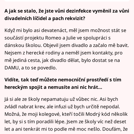
A jak se stalo, že jste vůni dezinfekce vyměnil za vůni
divadelních líčidel a pach rekvizit?
Když mi bylo asi devatenáct, měl jsem možnost stát se
součástí projektu Romeo a Julie ve spolupráci s
dánskou školou. Objevil jsem divadlo a začalo mě bavit.
Nejsem z herecké rodiny a neměl jsem kontakty, pro
mě jediná cesta, jak divadlo dělat, bylo dostat se na
DAMU, a to se povedlo.
Vidíte, tak teď můžete nemocniční prostředí s tím
hereckým spojit a nemusíte ani nic hrát…
Já si ale ze školy nepamatuju už vůbec nic. Asi bych
zvládl nabrat krev, ale infuzi už bych určitě nepodal.
Možná, že moji kolegové, kteří točili Modrý kód několik
let, by si s tím poradili lépe. Jsem ze školy víc než deset
let a ani tenkrát mi to podle mě moc nešlo. Doufám, že