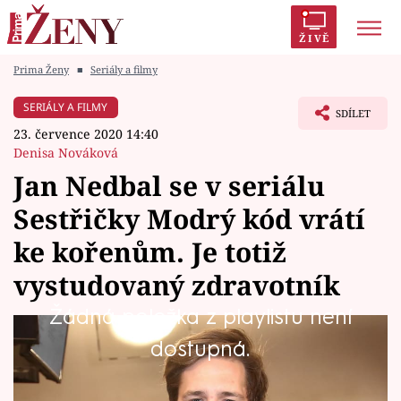
ŽIVĚ
Prima Ženy
■
Seriály a filmy
Trendy:
Polabí
Inspekce
Prostřeno!
AYTO?
SERIÁLY A FILMY
SDÍLET
Módní alarm
Zrádci
Proměny
23. července 2020 14:40
Denisa Nováková
Jan Nedbal se v seriálu
Sestřičky Modrý kód vrátí
Témata
ke kořenům. Je totiž
Celebrity
vystudovaný zdravotník
Žádná položka z playlistu není
Vztahy
Mohl být skutečně zdravotním bratrem, po
dostupná.
Seriály
studiu střední zdravotnické školy ale zamířil
na DAMU. Jenomže osudu neutečeš… Jan