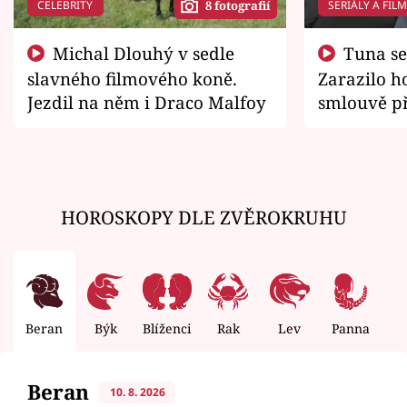
CELEBRITY
SERIÁLY A FIL
8 fotografií
Michal Dlouhý v sedle
Tuna se chtěl vrátit domů.
slavného filmového koně.
Zarazilo ho
Jezdil na něm i Draco Malfoy
smlouvě př
zemřít
HOROSKOPY DLE ZVĚROKRUHU
Beran
Býk
Blíženci
Rak
Lev
Panna
V
Beran
10. 8. 2026