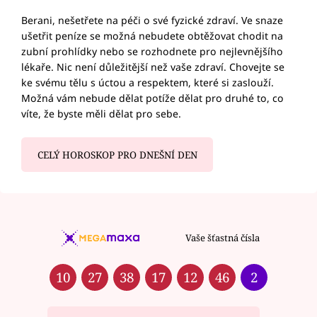
Berani, nešetřete na péči o své fyzické zdraví. Ve snaze
ušetřit peníze se možná nebudete obtěžovat chodit na
zubní prohlídky nebo se rozhodnete pro nejlevnějšího
lékaře. Nic není důležitější než vaše zdraví. Chovejte se
ke svému tělu s úctou a respektem, které si zaslouží.
Možná vám nebude dělat potíže dělat pro druhé to, co
víte, že byste měli dělat pro sebe.
CELÝ HOROSKOP PRO DNEŠNÍ DEN
Vaše šťastná čísla
10
27
38
17
12
46
2