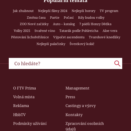
Populární témata
Jak zhubnout
Nejlepší filmy 2024
Nejlepší horory
TV program
Změna času
Partie
Počasí
Kdy budou volby
ZOO Nové začátky
Auto – katalog
7 pádů Honzy Dědka
Volby 2025
Svařené víno
Tatarák podle Pohlreicha
Aloe vera
Pěstování lichořeřišnice
Výpočet ascendentu
Tvarohové knedlíky
Nejlepší palačinky
Švestkový koláč
O FTV Prima
Management
Volná místa
Press
Reklama
Castingy a výzvy
HbbTV
Kontakty
Podmínky užívání
Zpracování osobních
údajů