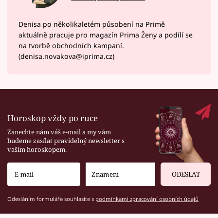
Denisa po několikaletém působení na Primě
aktuálně pracuje pro magazín Prima Ženy a podílí se
na tvorbě obchodních kampaní.
(denisa.novakova@iprima.cz)
Horoskop vždy po ruce
Zanechte nám váš e-mail a my vám
budeme zasílat pravidelný newsletter s
vaším horoskopem.
ODESLAT
Odesláním formuláře souhlasíte s
podmínkami zpracování osobních údajů