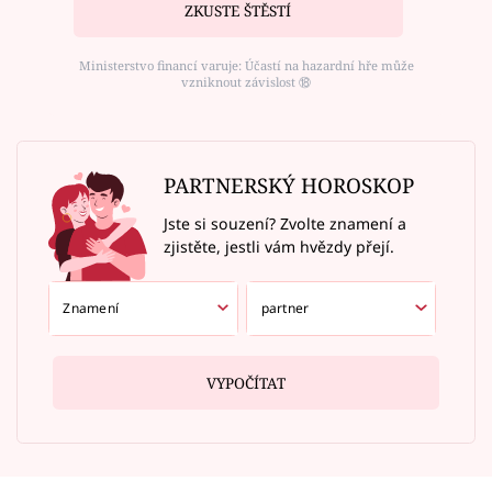
ZKUSTE ŠTĚSTÍ
Ministerstvo financí varuje: Účastí na hazardní hře může
vzniknout závislost ⑱
PARTNERSKÝ HOROSKOP
Jste si souzení? Zvolte znamení a
zjistěte, jestli vám hvězdy přejí.
VYPOČÍTAT